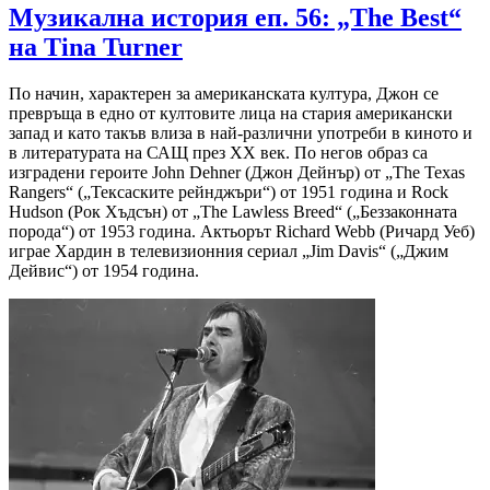
Музикална история еп. 56: „The Best“
на Tina Turner
По начин, характерен за американската култура, Джон се
превръща в едно от култовите лица на стария американски
запад и като такъв влиза в най-различни употреби в киното и
в литературата на САЩ през XX век. По негов образ са
изградени героите John Dehner (Джон Дейнър) от „The Texas
Rangers“ („Тексаските рейнджъри“) от 1951 година и Rock
Hudson (Рок Хъдсън) от „The Lawless Breed“ („Беззаконната
порода“) от 1953 година. Актьорът Richard Webb (Ричард Уеб)
играе Хардин в телевизионния сериал „Jim Davis“ („Джим
Дейвис“) от 1954 година.