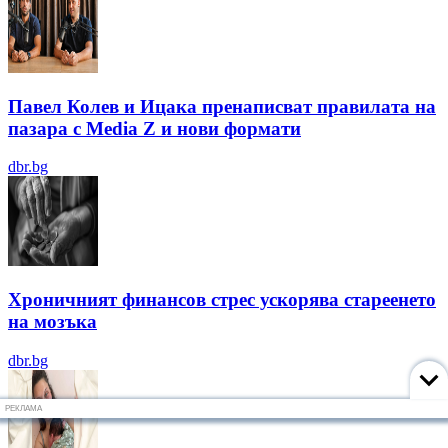
Павел Колев и Ицака пренаписват правилата на
пазара с Media Z и нови формати
dbr.bg
Хроничният финансов стрес ускорява стареенето
на мозъка
dbr.bg
РЕКЛАМА