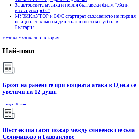
За авторската музика и новия български филм "Жени
извън употреба"
МУЗИКАУТОР и БФС стартират създаването на първия
официален химн на детско-юношеския футбол в
България
музика
музикална история
Най-ново
Броят на ранените при нощната атака в Одеса се
увеличи на 12 души
преди 19 мин
Шест екипа гасят пожар между сливенските села
Селиминово и Гавраилово