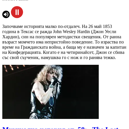
Започваме историята малко по-отдалеч. На 26 май 1853
година в Тексас се ражда John Wesley Hardin (Джон Уесли
Хардин), син на популярен методистки свещеник. От ранна
възраст момчето има непристойно поведение. То израства по
време на Гражданската война, а баща му е назначен за капитан
на Конфедерацията. Когато е на четиринайсет, Джон се сбива
със свой съученик, намушква го с нож и го ранява тежко.