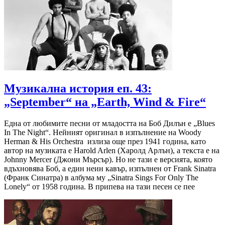
Музикална история еп. 43:
„September“ на „Earth, Wind & Fire“
Една от любимите песни от младостта на Боб Дилън е „Blues
In The Night“. Нейният оригинал в изпълнение на Woody
Herman & His Orchestra излиза още през 1941 година, като
автор на музиката е Harold Arlen (Харолд Арлън), а текста е на
Johnny Mercer (Джони Мърсър). Но не тази е версията, която
вдъхновява Боб, а един неин кавър, изпълнен от Frank Sinatra
(Франк Синатра) в албума му „Sinatra Sings For Only The
Lonely“ от 1958 година. В припева на тази песен се пее