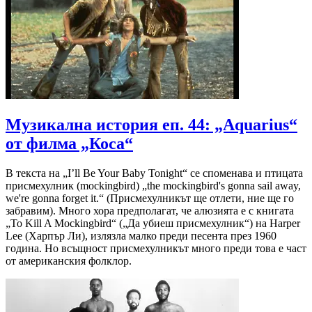
Музикална история еп. 44: „Aquarius“
от филма „Коса“
В текста на „I’ll Be Your Baby Tonight“ се споменава и птицата
присмехулник (mockingbird) „the mockingbird's gonna sail away,
we're gonna forget it.“ (Присмехулникът ще отлети, ние ще го
забравим). Много хора предполагат, че алюзията е с книгата
„To Kill A Mockingbird“ („Да убиеш присмехулник“) на Harper
Lee (Харпър Ли), излязла малко преди песента през 1960
година. Но всъщност присмехулникът много преди това е част
от американския фолклор.