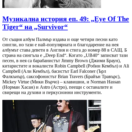
Музикална история еп. 49: „Eye Of The
Tiger“ на „Survivor“
От същия албум Палмър издава и още четири песни като
сингли, но тази е най-популярната и благодарение на нея
албумът става девети в Англия и стига до номер 88 в САЩ. Б
страна на сингъла е „Deep End“. Когато „UB40“ записват тази
песен, в нея са барабанистът Jimmy Brown (Джими Браун),
китаристите и вокалисти Robin Campbell (Робин Кембъл) и Ali
Campbell (Али Кембъл), басистът Earl Falconer (Ърл
Фалкънър), саксофонистът Brian Travers (Брайън Травърс),
Mickey Virtue (Мики Върчо) – клавишни, и Norman Hassan
(Норман Хасан) и Astro (Астро), пеещи с останалите и
свирещи на духови и перкусионни инструменти.