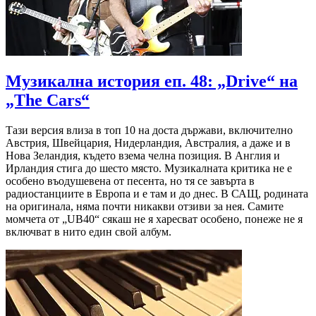
Музикална история еп. 48: „Drive“ на
„The Cars“
Тази версия влиза в топ 10 на доста държави, включително
Австрия, Швейцария, Нидерландия, Австралия, а даже и в
Нова Зеландия, където взема челна позиция. В Англия и
Ирландия стига до шесто място. Музикалната критика не е
особено въодушевена от песента, но тя се завърта в
радиостанциите в Европа и е там и до днес. В САЩ, родината
на оригинала, няма почти никакви отзиви за нея. Самите
момчета от „UB40“ сякаш не я харесват особено, понеже не я
включват в нито един свой албум.