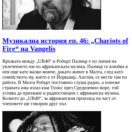
Музикална история еп. 46: „Chariots of
Fire“ на Vangelis
Връзката между „UB40“ и Робърт Палмър е по линия на
увлечението им по африканската музика. Палмър се влюбва в
нея още като малко момче, докато живее в Малта, след като
семейството му, което е от Йоркшир, Англия, се мести там по
работа. В Малта Робърт постоянно слуша радио, а понеже
страната има излаз към Тунис през Средиземно море, той
успява да прихване и радиостанции с африканска музика.
Колкото до „UB40“, за африканския произход на част от
членовете ще говорим друг път.