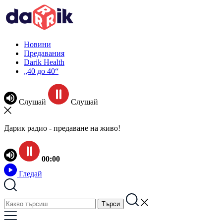
Новини
Предавания
Darik Health
„40 до 40“
Слушай
Слушай
Дарик радио - предаване на живо!
00:00
Гледай