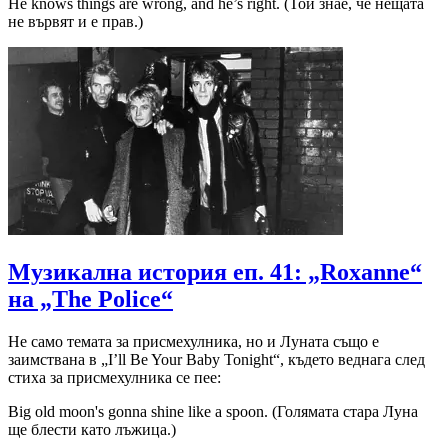
He knows things are wrong, and he’s right. (Той знае, че нещата
не вървят и е прав.)
Музикална история еп. 41: „Roxanne“
на „The Police“
Не само темата за присмехулника, но и Луната също е
заимствана в „I’ll Be Your Baby Tonight“, където веднага след
стиха за присмехулника се пее:
Big old moon's gonna shine like a spoon. (Голямата стара Луна
ще блести като лъжица.)