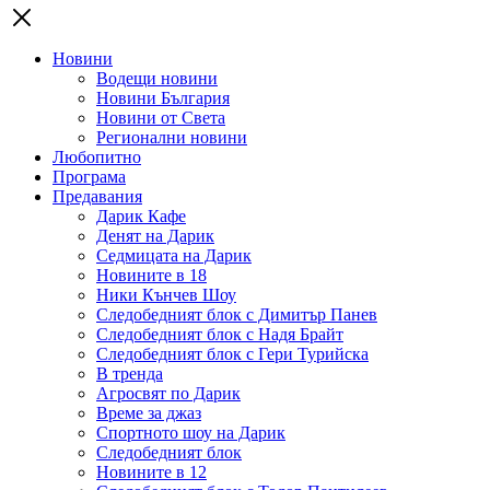
Новини
Водещи новини
Новини България
Новини от Света
Регионални новини
Любопитно
Програма
Предавания
Дарик Кафе
Денят на Дарик
Седмицата на Дарик
Новините в 18
Ники Кънчев Шоу
Следобедният блок с Димитър Панев
Следобедният блок с Надя Брайт
Следобедният блок с Гери Турийска
В тренда
Агросвят по Дарик
Време за джаз
Спортното шоу на Дарик
Следобедният блок
Новините в 12