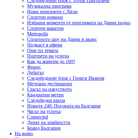
Следобедният блок с Тодор Пантилеев
Музикална програма
Нови хоризонти с Лили
Спортни новини
Избрани моменти от програмата на Дарик радио
Спортен маратон
Metropolis
Спортното шоу на Дарик в аванс
Подкаст в ефира
Още по темата
Портрети на успеха
Как да живеем до 100?
Финес
Дебатът
Следобедният блок с Георги Иванов
Мечтани дестинации
Гласът на изкуството
Квадратни метри
Следобедна криза
Новите 240: Посоката на България
Часът на успеха
Connected
Денят на храбростта
Бранд България
На живо