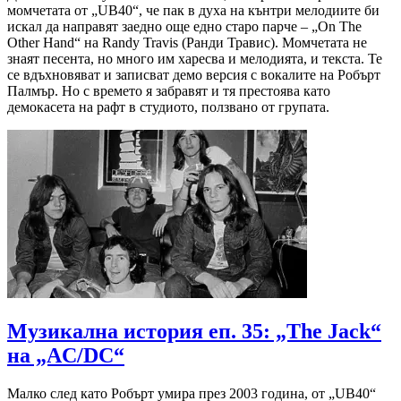
момчетата от „UB40“, че пак в духа на кънтри мелодиите би
искал да направят заедно още едно старо парче – „On The
Other Hand“ на Randy Travis (Ранди Травис). Момчетата не
знаят песента, но много им харесва и мелодията, и текста. Те
се вдъхновяват и записват демо версия с вокалите на Робърт
Палмър. Но с времето я забравят и тя престоява като
демокасета на рафт в студиото, ползвано от групата.
Музикална история еп. 35: „The Jack“
на „AC/DC“
Малко след като Робърт умира през 2003 година, от „UB40“