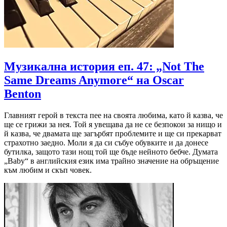
Музикална история еп. 47: „Not The
Same Dreams Anymore“ на Oscar
Benton
Главният герой в текста пее на своята любима, като й казва, че
ще се грижи за нея. Той я увещава да не се безпокои за нищо и
й казва, че двамата ще загърбят проблемите и ще си прекарват
страхотно заедно. Моли я да си събуе обувките и да донесе
бутилка, защото тази нощ той ще бъде нейното бебче. Думата
„Baby“ в английския език има трайно значение на обръщение
към любим и скъп човек.