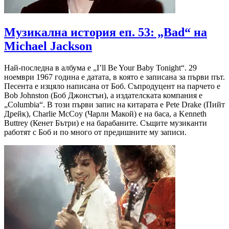
Музикална история еп. 53: „Bad“ на
Michael Jackson
Най-последна в албума е „I’ll Be Your Baby Tonight“. 29
ноември 1967 година е датата, в която е записана за първи път.
Песента е изцяло написана от Боб. Съпродуцент на парчето е
Bob Johnston (Боб Джонстън), а издателската компания е
„Columbia“. В този първи запис на китарата е Pete Drake (Пийт
Дрейк), Charlie McCoy (Чарли Макой) е на баса, а Kenneth
Buttrey (Кенет Бътри) е на барабаните. Същите музиканти
работят с Боб и по много от предишните му записи.