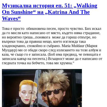
Музикална история еп. 51: „Walking
On Sunshine“ на „Katrina And The
Waves“
Това е просто обикновена песен, просто чувство. Бих искал
да го мисля като написано от място, където няма страдание,
но вероятно греша...понякога може да гориш отвътре, но
въпреки това да правиш нещо, което изглежда така
хладнокръвно, спокойно и събрано. Maria Muldaur (Мария
Мулдаур) ми се обади скоро след излизането на този албум и
каза, че също го е записала. (Боб има предвид, че певицата е
записала кавър на песента.) Всъщност може да е написано от
гледната точка на бебчето, това ми хрумна.“