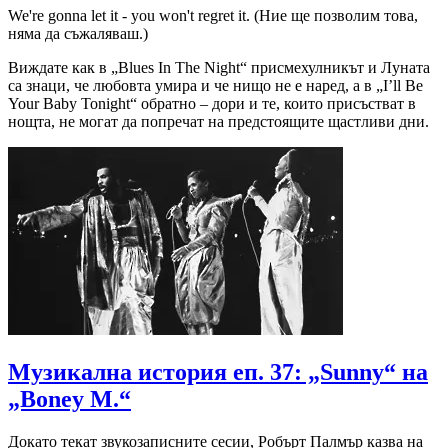
We're gonna let it - you won't regret it. (Ние ще позволим това,
няма да съжаляваш.)
Виждате как в „Blues In The Night“ присмехулникът и Луната
са знаци, че любовта умира и че нищо не е наред, а в „I’ll Be
Your Baby Tonight“ обратно – дори и те, които присъстват в
нощта, не могат да попречат на предстоящите щастливи дни.
Музикална история еп. 37: „Sunny“ на
„Boney M.“
Докато текат звукозаписните сесии, Робърт Палмър казва на