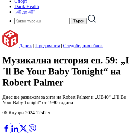
Спорт
Darik Health
„40 до 40“
Дарик
|
Предавания
|
Следобедният блок
Музикална история еп. 59: „I
´ll Be Your Baby Tonight“ на
Robert Palmer
Днес ще разкажем за хита на Robert Palmer и „UB40“ „I’ll Be
Your Baby Tonight“ от 1990 година
06 Януари 2024 12:42 ч.