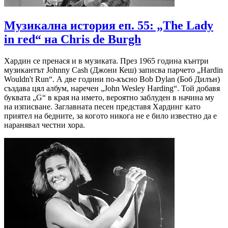
Музикална история еп. 55: „The Lady
in red“ на Chris de Burgh
Хардин се пренася и в музиката. През 1965 година кънтри
музикантът Johnny Cash (Джони Кеш) записва парчето „Hardin
Wouldn't Run“. А две години по-късно Bob Dylan (Боб Дилън)
създава цял албум, наречен „John Wesley Harding“. Той добавя
буквата „G“ в края на името, вероятно заблуден в начина му
на изписване. Заглавната песен представя Хардинг като
приятел на бедните, за когото никога не е било известно да е
наранявал честни хора.