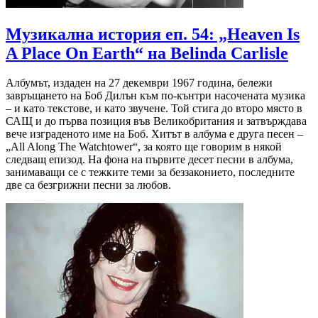
Музикална история еп. 54: „Heaven Is
A Place On Earth“ на Belinda Carlisle
Албумът, издаден на 27 декември 1967 година, бележи
завръщането на Боб Дилън към по-кънтри насочената музика
– и като текстове, и като звучене. Той стига до второ място в
САЩ и до първа позиция във Великобритания и затвърждава
вече изграденото име на Боб. Хитът в албума е друга песен –
„All Along The Watchtower“, за която ще говорим в някой
следващ епизод. На фона на първите десет песни в албума,
занимаващи се с тежките теми за беззаконието, последните
две са безгрижни песни за любов.