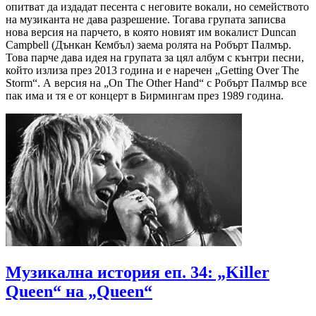
опитват да издадат песента с неговите вокали, но семейството
на музиканта не дава разрешение. Тогава групата записва
нова версия на парчето, в която новият им вокалист Duncan
Campbell (Дънкан Кембъл) заема ролята на Робърт Палмър.
Това парче дава идея на групата за цял албум с кънтри песни,
който излиза през 2013 година и е наречен „Getting Over The
Storm“. А версия на „On The Other Hand“ с Робърт Палмър все
пак има и тя е от концерт в Бирмингам през 1989 година.
Музикална история еп. 34: „Killer
Queen“ на „Queen“