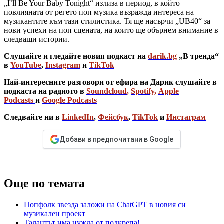
„I’ll Be Your Baby Tonight“ излиза в период, в който
повлияната от регето поп музика възражда интереса на
музикантите към тази стилистика. Тя ще насърчи „UB40“ за
нови успехи на поп сцената, на които ще обърнем внимание в
следващи истории.
Слушайте и гледайте новия подкаст на
darik.bg
„В тренда“
в
YouTube
,
Instagram
и
TikTok
Най-интересните разговори от ефира на Дарик слушайте в
подкаста на радиото в
Soundcloud
,
Spotify
,
Apple
Podcasts
и
Google Podcasts
Следвайте ни в
LinkedIn
,
Фейсбук
,
TikTok
и
Инстаграм
Добави в предпочитани в Google
Още по темата
Попфолк звезда заложи на ChatGPT в новия си
музикален проект
Талантът има нужда от подкрепа!