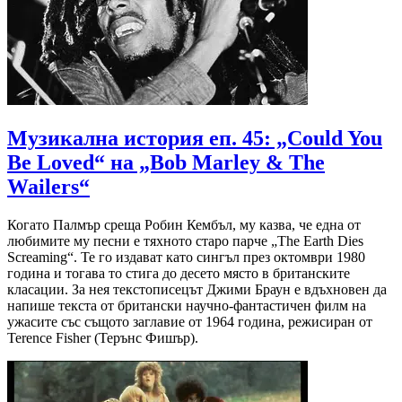
Музикална история еп. 45: „Could You
Be Loved“ на „Bob Marley & The
Wailers“
Когато Палмър среща Робин Кембъл, му казва, че една от
любимите му песни е тяхното старо парче „The Earth Dies
Screaming“. Те го издават като сингъл през октомври 1980
година и тогава то стига до десето място в британските
класации. За нея текстописецът Джими Браун е вдъхновен да
напише текста от британски научно-фантастичен филм на
ужасите със същото заглавие от 1964 година, режисиран от
Terence Fisher (Терънс Фишър).