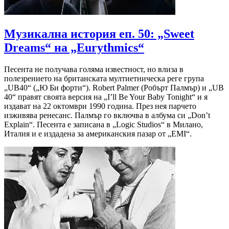
Музикална история еп. 50: „Sweet
Dreams“ на „Eurythmics“
Песента не получава голяма известност, но влиза в
полезрението на британската мултиетническа реге група
„UB40“ („Ю Би форти“). Robert Palmer (Робърт Палмър) и „UB
40“ правят своята версия на „I’ll Be Your Baby Tonight“ и я
издават на 22 октомври 1990 година. През нея парчето
изживява ренесанс. Палмър го включва в албума си „Don’t
Explain“. Песента е записана в „Logic Studios“ в Милано,
Италия и е издадена за американския пазар от „EMI“.