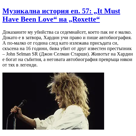
Музикална история еп. 57: „It Must
Have Been Love“ на „Roxette“
Доказаните му убийства са седемнайсет, което пак не е малко.
Докато е в затвора, Хардин учи право и пише автобиография.
А по-малко от година след като излежава присъдата си,
скъсена на 16 години, бива убит от друг известен престъпник
– John Selman SR (Джон Селман Старши). Животът на Хардин
е богат на събития, а неговата автобиография превръща някои
от тях в легенди.