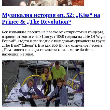
Музикална история еп. 52: „Kiss“ на
Prince & „The Revolution“
Боб изпълнява песента на повече от четиристотин концерта,
първият от които е на 31 август 1969 година на „Isle Of Wight
Festival“, където я пее заедно с канадско-американската група
„The Band“ („Бенд“). Ето как Боб Дилън коментира песента:
„Няма много какво да се каже за това… може би беше
насмешка, не знам.