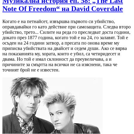
Музикална история еп. 58: „The Last
Note Of Freedom“ на David Coverdale
Когато е на петнайсет, извършва първото си убийство,
оправдавайки го като действие при самозащита. Следва второ
убийство, трето... Силите на реда го преследват доста години,
докато през 1877 година, когато той е на 24, го залавят. Той е
осъден на 24 години затвор, а пресата по онова време му
приписва убийствата на двайсет и седем души. Ако се вярва
на показанията му, хората, които е убил, са четиридесет и
двама. Но той е имал склонност да преувеличава, а и
причините за смъртта на всички не са изяснени, така че
точният брой не е известен.