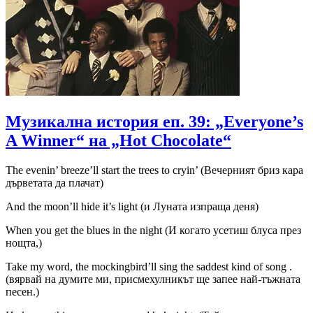
Музикална история еп. 39: „Everyone’s
A Winner“ на „Hot Chocolate“
The evenin’ breeze’ll start the trees to cryin’ (Вечерният бриз кара
дърветата да плачат)
And the moon’ll hide it’s light (и Луната изпраща деня)
When you get the blues in the night (И когато усетиш блуса през
нощта,)
Take my word, the mockingbird’ll sing the saddest kind of song .
(вярвай на думите ми, присмехулникът ще запее най-тъжната
песен.)