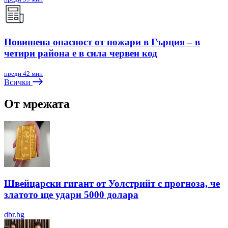
Повишена опасност от пожари в Гърция – в
четири района е в сила червен код
преди 42 мин
Всички
От мрежата
Швейцарски гигант от Уолстрийт с прогноза, че
златото ще удари 5000 долара
dbr.bg