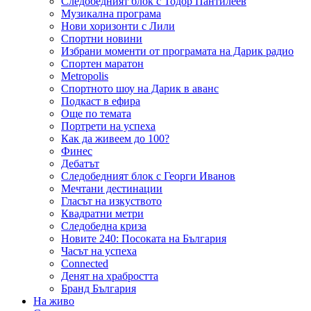
Следобедният блок с Тодор Пантилеев
Музикална програма
Нови хоризонти с Лили
Спортни новини
Избрани моменти от програмата на Дарик радио
Спортен маратон
Metropolis
Спортното шоу на Дарик в аванс
Подкаст в ефира
Още по темата
Портрети на успеха
Как да живеем до 100?
Финес
Дебатът
Следобедният блок с Георги Иванов
Мечтани дестинации
Гласът на изкуството
Квадратни метри
Следобедна криза
Новите 240: Посоката на България
Часът на успеха
Connected
Денят на храбростта
Бранд България
На живо