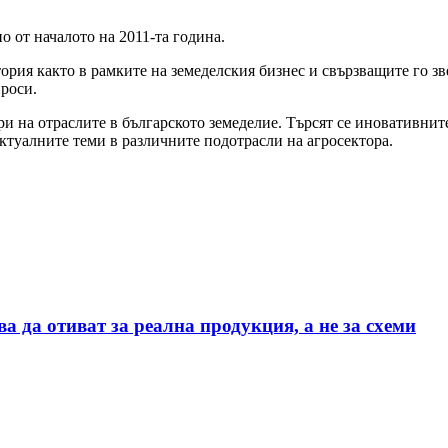
о от началото на 2011-та година.
ия както в рамките на земеделския бизнес и свързващите го звен
роси.
и на отраслите в българското земеделие. Търсят се иновативнит
актуалните теми в различните подотрасли на агросектора.
а да отиват за реална продукция, а не за схеми