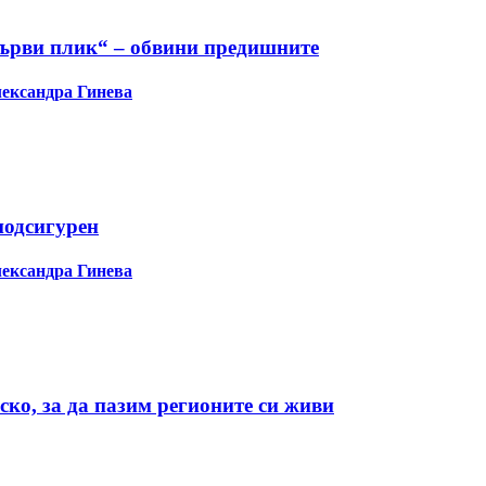
„първи плик“ – обвини предишните
ександра Гинева
подсигурен
ександра Гинева
ско, за да пазим регионите си живи