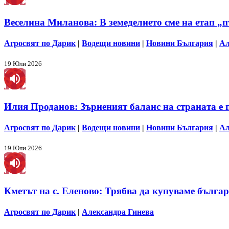
​Веселина Миланова: В земеделието сме на етап 
Агросвят по Дарик
|
Водещи новини
|
Новини България
|
Ал
19 Юли 2026
Илия Проданов: Зърненият баланс на страната е 
Агросвят по Дарик
|
Водещи новини
|
Новини България
|
Ал
19 Юли 2026
Кметът на с. Еленово: Трябва да купуваме българ
Агросвят по Дарик
|
Александра Гинева