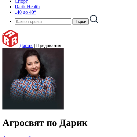
Спорт
Darik Health
„40 до 40“
Дарик
|
Предавания
Агросвят по Дарик