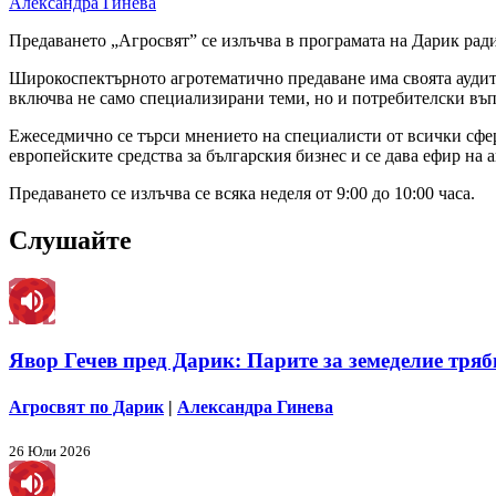
Александра Гинева
Предаването „Агросвят” се излъчва в програмата на Дарик ради
Широкоспектърното агротематично предаване има своята аудитор
включва не само специализирани теми, но и потребителски въп
Ежеседмично се търси мнението на специалисти от всички сфер
европейските средства за българския бизнес и се дава ефир на 
Предаването се излъчва се всяка неделя от 9:00 до 10:00 часа.
Слушайте
Явор Гечев пред Дарик: Парите за земеделие трябв
Агросвят по Дарик
|
Александра Гинева
26 Юли 2026