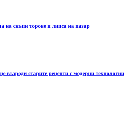
а на скъпи торове и липса на пазар
е възроди старите рецепти с модерни технологии