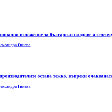
гионално изложение за български плодове и зеленч
ександра Гинева
производителите остава тежко, въпреки очакванат
ександра Гинева