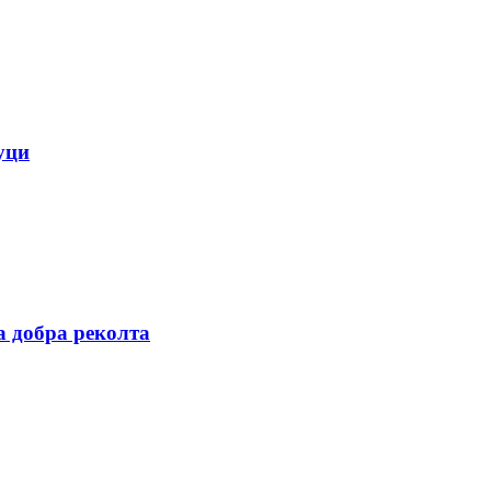
уци
а добра реколта