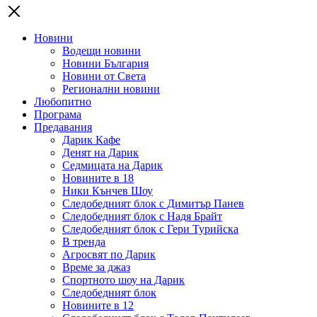
Новини
Водещи новини
Новини България
Новини от Света
Регионални новини
Любопитно
Програма
Предавания
Дарик Кафе
Денят на Дарик
Седмицата на Дарик
Новините в 18
Ники Кънчев Шоу
Следобедният блок с Димитър Панев
Следобедният блок с Надя Брайт
Следобедният блок с Гери Турийска
В тренда
Агросвят по Дарик
Време за джаз
Спортното шоу на Дарик
Следобедният блок
Новините в 12