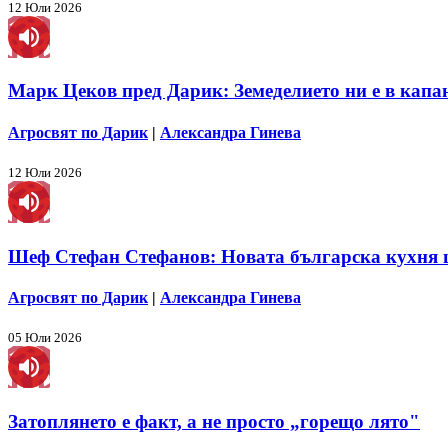
12 Юли 2026
Марк Цеков пред Дарик: Земеделието ни е в капан
Агросвят по Дарик
|
Александра Гинева
12 Юли 2026
Шеф Стефан Стефанов: Новата българска кухня щ
Агросвят по Дарик
|
Александра Гинева
05 Юли 2026
Затоплянето е факт, а не просто „горещо лято"