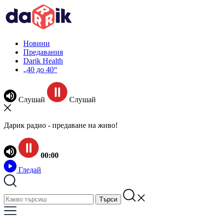
Новини
Предавания
Darik Health
„40 до 40“
Слушай
Слушай
Дарик радио - предаване на живо!
00:00
Гледай