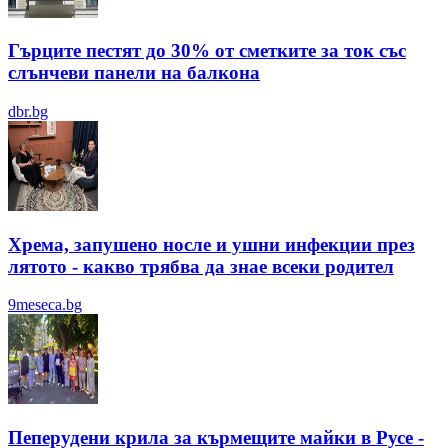
Гърците пестят до 30% от сметките за ток със
слънчеви панели на балкона
dbr.bg
Хрема, запушено носле и ушни инфекции през
лятотo - какво трябва да знае всеки родител
9meseca.bg
Пеперудени крила за кърмещите майки в Русе -