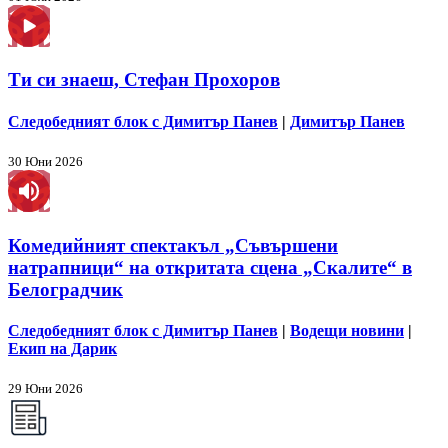
Ти си знаеш, Стефан Прохоров
Следобедният блок с Димитър Панев
|
Димитър Панев
30 Юни 2026
Комедийният спектакъл „Съвършени
натрапници“ на откритата сцена „Скалите“ в
Белоградчик
Следобедният блок с Димитър Панев
|
Водещи новини
|
Екип на Дарик
29 Юни 2026