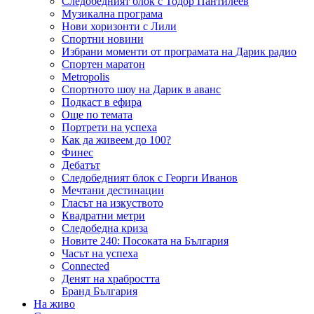
Следобедният блок с Тодор Пантилеев
Музикална програма
Нови хоризонти с Лили
Спортни новини
Избрани моменти от програмата на Дарик радио
Спортен маратон
Metropolis
Спортното шоу на Дарик в аванс
Подкаст в ефира
Още по темата
Портрети на успеха
Как да живеем до 100?
Финес
Дебатът
Следобедният блок с Георги Иванов
Мечтани дестинации
Гласът на изкуството
Квадратни метри
Следобедна криза
Новите 240: Посоката на България
Часът на успеха
Connected
Денят на храбростта
Бранд България
На живо