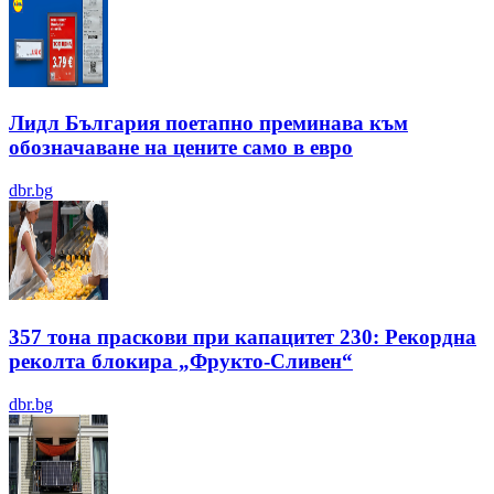
Лидл България поетапно преминава към
обозначаване на цените само в евро
dbr.bg
357 тона праскови при капацитет 230: Рекордна
реколта блокира „Фрукто-Сливен“
dbr.bg