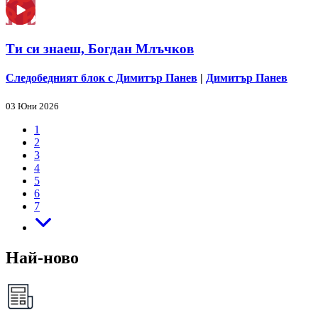
Ти си знаеш, Богдан Млъчков
Следобедният блок с Димитър Панев
|
Димитър Панев
03 Юни 2026
1
2
3
4
5
6
7
Най-ново