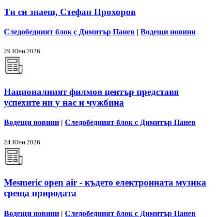
Ти си знаеш, Стефан Прохоров
Следобедният блок с Димитър Панев
|
Водещи новини
29 Юни 2026
Националният филмов център представя
успехите ни у нас и чужбина
Водещи новини
|
Следобедният блок с Димитър Панев
24 Юни 2026
Mesmeric open air - където електронната музика
среща природата
Водещи новини
|
Следобедният блок с Димитър Панев