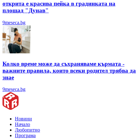
открита е красива пейка в градинката на
площад "Дунав"
9meseca.bg
Колко време може да съхраняваме кърмата -
важните правила, които всеки родител трябва да
знае
9meseca.bg
Новини
Начало
Любопитно
Програма