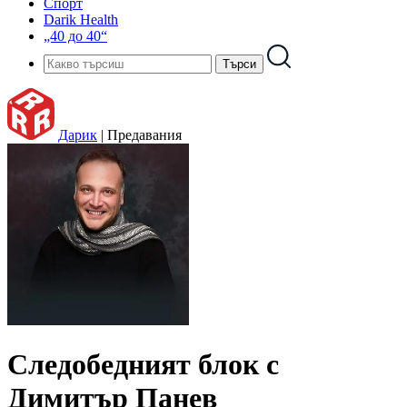
Спорт
Darik Health
„40 до 40“
Дарик
|
Предавания
Следобедният блок с
Димитър Панев