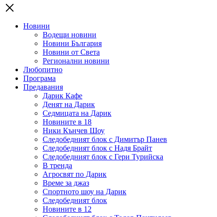
Новини
Водещи новини
Новини България
Новини от Света
Регионални новини
Любопитно
Програма
Предавания
Дарик Кафе
Денят на Дарик
Седмицата на Дарик
Новините в 18
Ники Кънчев Шоу
Следобедният блок с Димитър Панев
Следобедният блок с Надя Брайт
Следобедният блок с Гери Турийска
В тренда
Агросвят по Дарик
Време за джаз
Спортното шоу на Дарик
Следобедният блок
Новините в 12