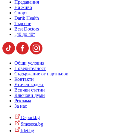
Предавания
На живо
Спорт
Darik Health
Търсене
Best Doctors
„40 до 40“
Общи условия
Поверителност
Съдържание от партньори
Контакти
Етичен кодекс
Всички статии
Ключови думи
Реклама
За нас
Dsport.bg
9meseca.bg
Idei.bg