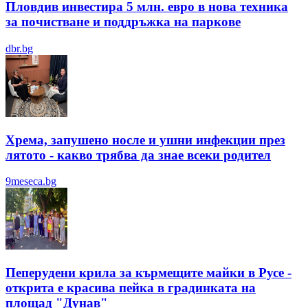
Пловдив инвестира 5 млн. евро в нова техника
за почистване и поддръжка на паркове
dbr.bg
Хрема, запушено носле и ушни инфекции през
лятотo - какво трябва да знае всеки родител
9meseca.bg
Пеперудени крила за кърмещите майки в Русе -
открита е красива пейка в градинката на
площад "Дунав"