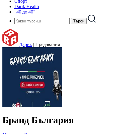
Спорт
Darik Health
„40 до 40“
Дарик
|
Предавания
Бранд България