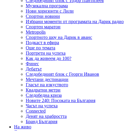
Следобедният блок с Тодор Пантилеев
Музикална програма
Нови хоризонти с Лили
Спортни новини
Избрани моменти от програмата на Дарик радио
Спортен маратон
Metropolis
Спортното шоу на Дарик в аванс
Подкаст в ефира
Още по темата
Портрети на успеха
Как да живеем до 100?
Финес
Дебатът
Следобедният блок с Георги Иванов
Мечтани дестинации
Гласът на изкуството
Квадратни метри
Следобедна криза
Новите 240: Посоката на България
Часът на успеха
Connected
Денят на храбростта
Бранд България
На живо