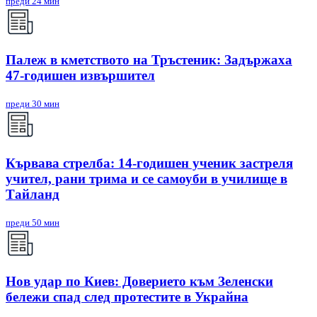
преди 24 мин
Палеж в кметството на Тръстеник: Задържаха
47-годишен извършител
преди 30 мин
Кървава стрелба: 14-годишен ученик застреля
учител, рани трима и се самоуби в училище в
Тайланд
преди 50 мин
Нов удар по Киев: Доверието към Зеленски
бележи спад след протестите в Украйна