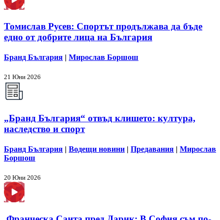
Томислав Русев: Спортът продължава да бъде
едно от добрите лица на България
Бранд България
|
Мирослав Боршош
21 Юни 2026
„Бранд България“ отвъд клишето: култура,
наследство и спорт
Бранд България
|
Водещи новини
|
Предавания
|
Мирослав
Боршош
20 Юни 2026
Франческа Саита пред Дарик: В София съм по-