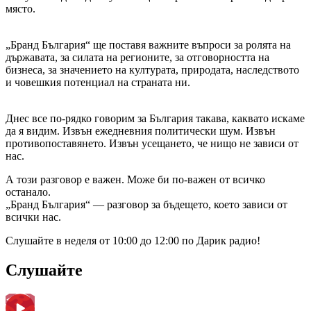
място.
„Бранд България“ ще поставя важните въпроси за ролята на
държавата, за силата на регионите, за отговорността на
бизнеса, за значението на културата, природата, наследството
и човешкия потенциал на страната ни.
Днес все по-рядко говорим за България такава, каквато искаме
да я видим. Извън ежедневния политически шум. Извън
противопоставянето. Извън усещането, че нищо не зависи от
нас.
А този разговор е важен. Може би по-важен от всичко
останало.
„Бранд България“ — разговор за бъдещето, което зависи от
всички нас.
Слушайте в неделя от 10:00 до 12:00 по Дарик радио!
Слушайте