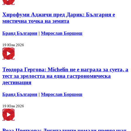
Хирофуми Аджичи пред Дарик: България е
мистична точка на земята
Бранд България
|
Мирослав Боршош
19 Юли 2026
Теодора Гергова: Michelin не е награда за суета, а
тест за зрелостта на една гастрономическа
дестинация
Бранд България
|
Мирослав Боршош
19 Юли 2026
Роза Цветкова: Дигиталните номади превръщат