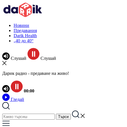
Новини
Предавания
Darik Health
„40 до 40“
Слушай
Слушай
Дарик радио - предаване на живо!
00:00
Гледай