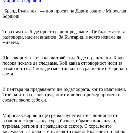
Мирослав Боршош
„Бранд България“ — нов проект на Дарик радио с Мирослав
Боршош
Това няма да бъде просто радиопредаване. Ще бъде място за
разговори, идеи и анализи. За България, в която искаме да
живеем.
Ще говорим за това каква трябва да бъде страната ни. Каква
посока искаме да следваме. Кой каква отговорност носи за
развитието ѝ. И докъде сме стигнали в сравнение с Европа и
света.
В центъра на предаването ще бъдат хората, които имат идеи.
Тези, които със своя труд, опит и личен пример променят
средата около себе си.
Мирослав Боршош ще среща слушателите с личности от
различни сфери — култура, бизнес, образование, наука,
туризъм, региони и граждански сектор. С хора, които
заслужават да бъдат чути. Защото правят България по-добро