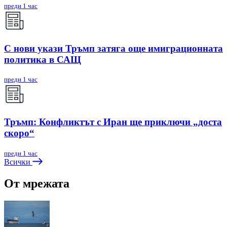
преди 1 час
С нови укази Тръмп затяга още имиграционната
политика в САЩ
преди 1 час
Тръмп: Конфликтът с Иран ще приключи „доста
скоро“
преди 1 час
Всички
От мрежата