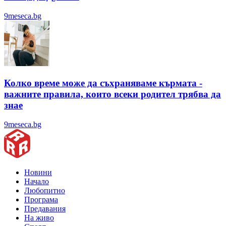
9meseca.bg
Колко време може да съхраняваме кърмата -
важните правила, които всеки родител трябва да
знае
9meseca.bg
Новини
Начало
Любопитно
Програма
Предавания
На живо