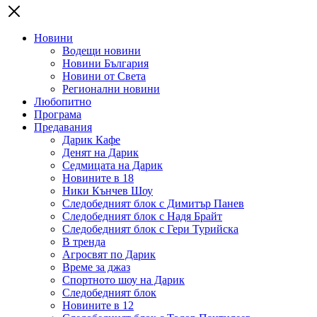
Новини
Водещи новини
Новини България
Новини от Света
Регионални новини
Любопитно
Програма
Предавания
Дарик Кафе
Денят на Дарик
Седмицата на Дарик
Новините в 18
Ники Кънчев Шоу
Следобедният блок с Димитър Панев
Следобедният блок с Надя Брайт
Следобедният блок с Гери Турийска
В тренда
Агросвят по Дарик
Време за джаз
Спортното шоу на Дарик
Следобедният блок
Новините в 12