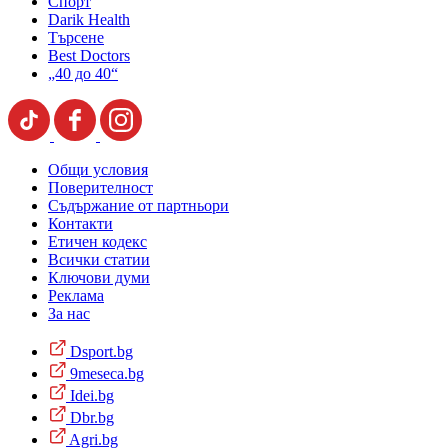
Спорт
Darik Health
Търсене
Best Doctors
„40 до 40“
Общи условия
Поверителност
Съдържание от партньори
Контакти
Етичен кодекс
Всички статии
Ключови думи
Реклама
За нас
Dsport.bg
9meseca.bg
Idei.bg
Dbr.bg
Agri.bg