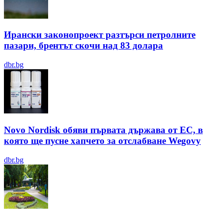
Ирански законопроект разтърси петролните
пазари, брентът скочи над 83 долара
dbr.bg
Novo Nordisk обяви първата държава от ЕС, в
която ще пусне хапчето за отслабване Wegovy
dbr.bg