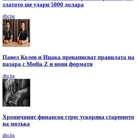
златото ще удари 5000 долара
dbr.bg
Павел Колев и Ицака пренаписват правилата на
пазара с Media Z и нови формати
dbr.bg
Хроничният финансов стрес ускорява стареенето
на мозъка
dbr.bg