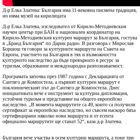
Д-р Елка Златева: България има 11-вековна писмена традиция,
но няма музей на кирилицата
Д-р Елка Златева, изследовател от Кирило-Методиевския
научен център при БАН и национален координатор на
Кирило-Методиевския културен маршрут за България, гостува
в „Бранд България“ по Дарик радио. В разговора с Мирослав
Боршош тя говори за културните маршрути на Съвета на
Европа, участието на България в тях и възможността
културното наследство да бъде превърнато в ресурс за
туризъм, образование и международна разпознаваемост.
Програмата започва през 1987 година с Декларацията от
Сантяго де Компостела, а първият културен маршрут е
поклонническият път до Сантяго де Компостела. Днес
инициативата вече е инструмент за културна дипломация,
устойчив туризъм и представяне на общото европейско
наследство. „В момента маршрутите са 49, които са получили
сертификат за европейско наследство, но съвсем наскоро бяха
сертифицирани няколко нови маршрута и от есента
официално маршрутите ще станат 52“, каза д-р Златева.
България вече участва в осем културни маршрута, а поне три