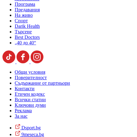
Програма
Предавания
На живо
Спорт
Darik Health
Търсене
Best Doctors
„40 до 40“
Общи условия
Поверителност
Съдържание от партньори
Контакти
Етичен кодекс
Всички статии
Ключови думи
Реклама
За нас
Dsport.bg
9meseca.bg