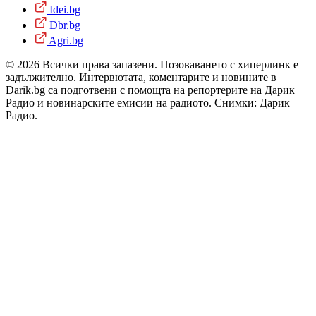
Idei.bg
Dbr.bg
Agri.bg
© 2026 Всички права запазени. Позоваването с хиперлинк е
задължително. Интервютата, коментарите и новините в
Darik.bg са подготвени с помощта на репортерите на Дарик
Радио и новинарските емисии на радиото. Снимки: Дарик
Радио.