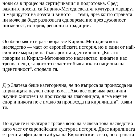
нови са в процес на сертификация и подготовка. Сред
важните посоки са Кирило-Методиевският културен маршрут
и маршрутът на лозата и виното — теми, чрез които страната
ни може да бъде разпозната едновременно през духовност,
писменост, история, региони и традиции.
Особено място в разговора зае Кирило-Методиевското
наследство — част от европейската история, но и един от най-
силните маркери на българската идентичност. „Когато
говорим за Кирило-Методиевото наследство, винаги в нас
трепва нещо, защото то е част от българската национална
идентичност“, сподели тя.
Д-р Златева беше категорична, че по въпроса за произхода на
кирилицата научен спор няма. „Ако все още има различни
научни хипотези за произхода на глаголицата, няма научен
спор и никога не е имало за произхода на кирилицата“, заяви
тя.
По думите ѝ България трябва ясно да заявява това наследство
като част от европейската културна история. Днес кирилицата
е третата официална азбука на Европейския съюз, но страната