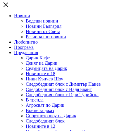
Новини
Водещи новини
Новини България
Новини от Света
Регионални новини
Любопитно
Програма
Предавания
Дарик Кафе
Денят на Дарик
Седмицата на Дарик
Новините в 18
Ники Кънчев Шоу
Следобедният блок с Димитър Панев
Следобедният блок с Надя Брайт
Следобедният блок с Гери Турийска
В тренда
Агросвят по Дарик
Време за джаз
Спортното шоу на Дарик
Следобедният блок
Новините в 12