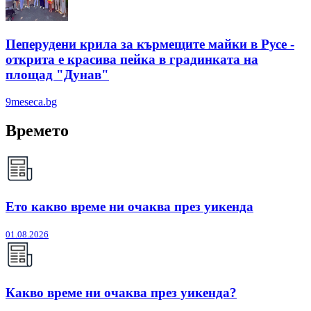
Пеперудени крила за кърмещите майки в Русе -
открита е красива пейка в градинката на
площад "Дунав"
9meseca.bg
Времето
Ето какво време ни очаква през уикенда
01.08.2026
Какво време ни очаква през уикенда?