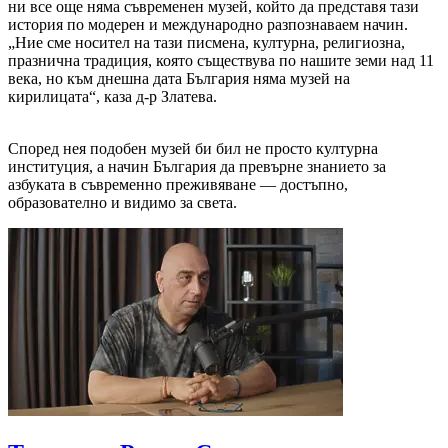
ни все още няма съвременен музей, който да представя тази
история по модерен и международно разпознаваем начин.
„Ние сме носител на тази писмена, културна, религиозна,
празнична традиция, която съществува по нашите земи над 11
века, но към днешна дата България няма музей на
кирилицата“, каза д-р Златева.
Според нея подобен музей би бил не просто културна
институция, а начин България да превърне знанието за
азбуката в съвременно преживяване — достъпно,
образователно и видимо за света.