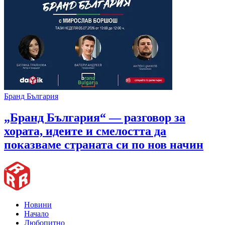
Бранд България
„Бранд България“ — разговор за
хората, идеите и смелостта да
показваме страната си по нов начин
Новини
Начало
Любопитно