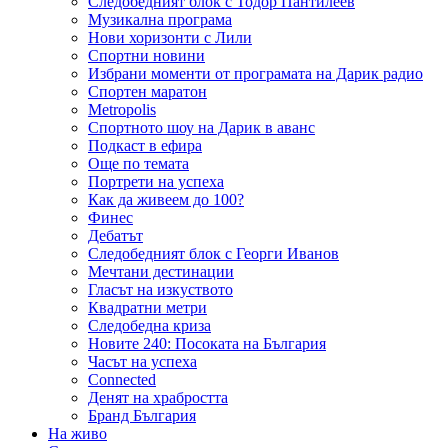
Следобедният блок с Тодор Пантилеев
Музикална програма
Нови хоризонти с Лили
Спортни новини
Избрани моменти от програмата на Дарик радио
Спортен маратон
Metropolis
Спортното шоу на Дарик в аванс
Подкаст в ефира
Още по темата
Портрети на успеха
Как да живеем до 100?
Финес
Дебатът
Следобедният блок с Георги Иванов
Мечтани дестинации
Гласът на изкуството
Квадратни метри
Следобедна криза
Новите 240: Посоката на България
Часът на успеха
Connected
Денят на храбростта
Бранд България
На живо