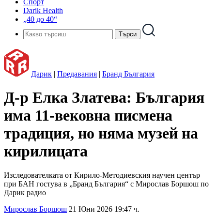
Спорт
Darik Health
„40 до 40“
Дарик
|
Предавания
|
Бранд България
Д-р Елка Златева: България
има 11-вековна писмена
традиция, но няма музей на
кирилицата
Изследователката от Кирило-Методиевския научен център
при БАН гостува в „Бранд България“ с Мирослав Боршош по
Дарик радио
Мирослав Боршош
21 Юни 2026 19:47 ч.