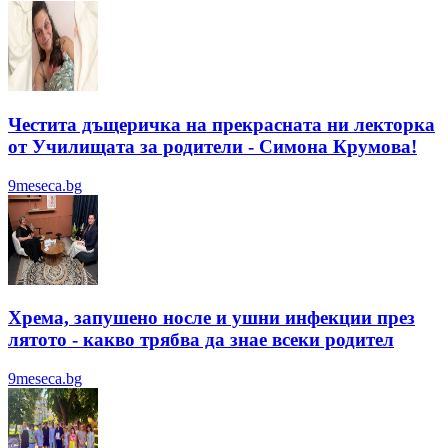
Честита дъщеричка на прекрасната ни лекторка
от Училищата за родители - Симона Крумова!
9meseca.bg
Хрема, запушено носле и ушни инфекции през
лятотo - какво трябва да знае всеки родител
9meseca.bg