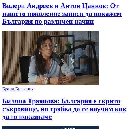
Валери Андреев и Антон Цанков: От
нашето поколение зависи да покажем
България по различен начин
Бранд България
Биляна Траянова: България е скрито
съкровище, но трябва да се научим как
да го показваме