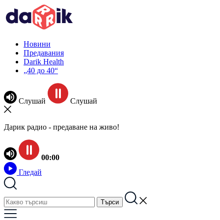
Новини
Предавания
Darik Health
„40 до 40“
Слушай
Слушай
Дарик радио - предаване на живо!
00:00
Гледай