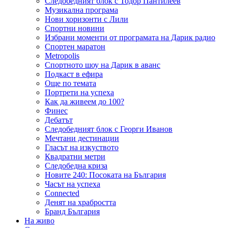
Следобедният блок с Тодор Пантилеев
Музикална програма
Нови хоризонти с Лили
Спортни новини
Избрани моменти от програмата на Дарик радио
Спортен маратон
Metropolis
Спортното шоу на Дарик в аванс
Подкаст в ефира
Още по темата
Портрети на успеха
Как да живеем до 100?
Финес
Дебатът
Следобедният блок с Георги Иванов
Мечтани дестинации
Гласът на изкуството
Квадратни метри
Следобедна криза
Новите 240: Посоката на България
Часът на успеха
Connected
Денят на храбростта
Бранд България
На живо