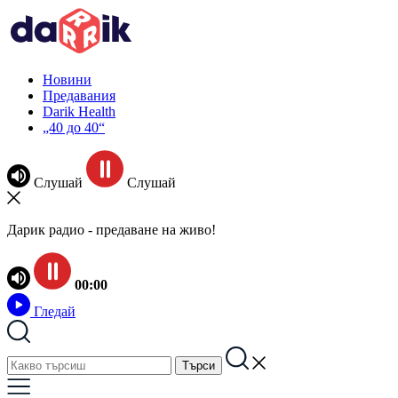
Новини
Предавания
Darik Health
„40 до 40“
Слушай
Слушай
Дарик радио - предаване на живо!
00:00
Гледай