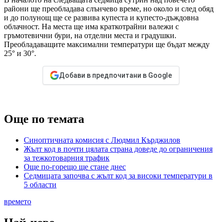
райони ще преобладава слънчево време, но около и след обяд
и до полунощ ще се развива купеста и купесто-дъждовна
облачност. На места ще има краткотрайни валежи с
гръмотевични бури, на отделни места и градушки.
Преобладаващите максимални температури ще бъдат между
25° и 30°.
Добави в предпочитани в Google
Още по темата
Синоптичната комисия с Людмил Кърджилов
Жълт код в почти цялата страна доведе до ограничения
за тежкотоварния трафик
Още по-горещо ще стане днес
Седмицата започва с жълт код за високи температури в
5 области
времето