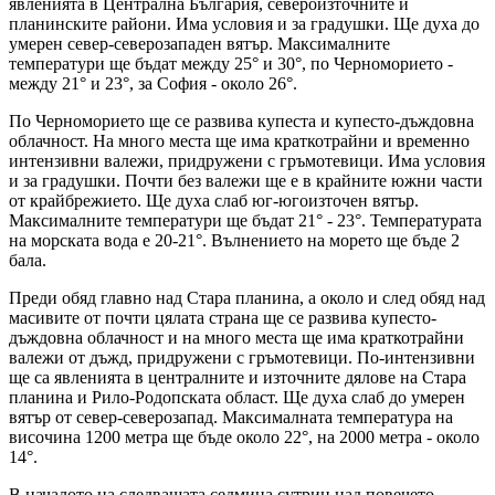
явленията в Централна България, североизточните и
планинските райони. Има условия и за градушки. Ще духа до
умерен север-северозападен вятър. Максималните
температури ще бъдат между 25° и 30°, по Черноморието -
между 21° и 23°, за София - около 26°.
По Черноморието ще се развива купеста и купесто-дъждовна
облачност. На много места ще има краткотрайни и временно
интензивни валежи, придружени с гръмотевици. Има условия
и за градушки. Почти без валежи ще е в крайните южни части
от крайбрежието. Ще духа слаб юг-югоизточен вятър.
Максималните температури ще бъдат 21° - 23°. Температурата
на морската вода е 20-21°. Вълнението на морето ще бъде 2
бала.
Преди обяд главно над Стара планина, а около и след обяд над
масивите от почти цялата страна ще се развива купесто-
дъждовна облачност и на много места ще има краткотрайни
валежи от дъжд, придружени с гръмотевици. По-интензивни
ще са явленията в централните и източните дялове на Стара
планина и Рило-Родопската област. Ще духа слаб до умерен
вятър от север-северозапад. Максималната температура на
височина 1200 метра ще бъде около 22°, на 2000 метра - около
14°.
В началото на следващата седмица сутрин над повечето