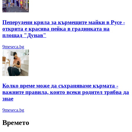
Пеперудени крила за кърмещите майки в Русе -
открита е красива пейка в градинката на
площад "Дунав"
9meseca.bg
Колко време може да съхраняваме кърмата -
важните правила, които всеки родител трябва да
знае
9meseca.bg
Времето