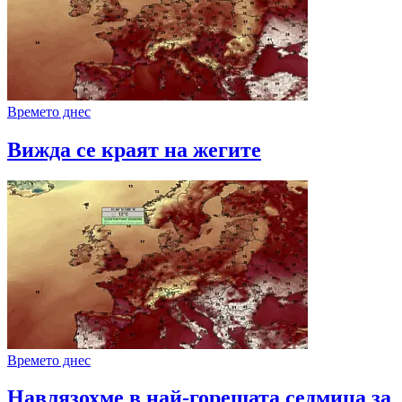
Времето днес
Вижда се краят на жегите
Времето днес
Навлязохме в най-горещата седмица за