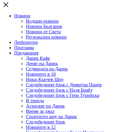
Новини
Водещи новини
Новини България
Новини от Света
Регионални новини
Любопитно
Програма
Предавания
Дарик Кафе
Денят на Дарик
Седмицата на Дарик
Новините в 18
Ники Кънчев Шоу
Следобедният блок с Димитър Панев
Следобедният блок с Надя Брайт
Следобедният блок с Гери Турийска
В тренда
Агросвят по Дарик
Време за джаз
Спортното шоу на Дарик
Следобедният блок
Новините в 12