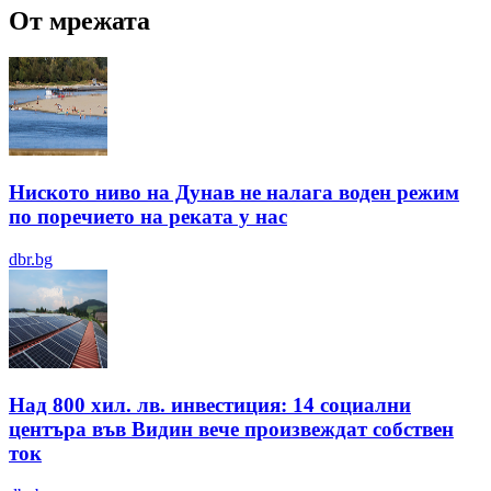
От мрежата
Ниското ниво на Дунав не налага воден режим
по поречието на реката у нас
dbr.bg
Над 800 хил. лв. инвестиция: 14 социални
центъра във Видин вече произвеждат собствен
ток