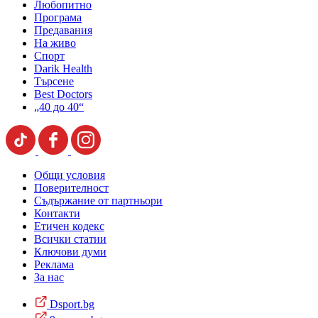
Любопитно
Програма
Предавания
На живо
Спорт
Darik Health
Търсене
Best Doctors
„40 до 40“
Общи условия
Поверителност
Съдържание от партньори
Контакти
Етичен кодекс
Всички статии
Ключови думи
Реклама
За нас
Dsport.bg