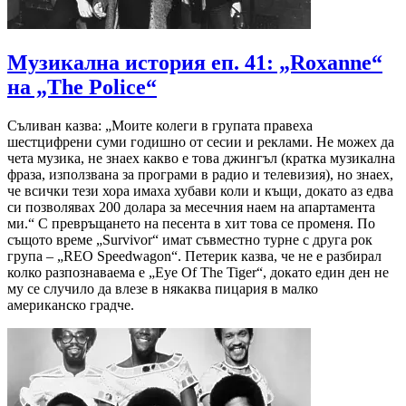
Музикална история еп. 41: „Roxanne“
на „The Police“
Съливан казва: „Моите колеги в групата правеха
шестцифрени суми годишно от сесии и реклами. Не можех да
чета музика, не знаех какво е това джингъл (кратка музикална
фраза, използвана за програми в радио и телевизия), но знаех,
че всички тези хора имаха хубави коли и къщи, докато аз едва
си позволявах 200 долара за месечния наем на апартамента
ми.“ С превръщането на песента в хит това се променя. По
същото време „Survivor“ имат съвместно турне с друга рок
група – „REO Speedwagon“. Петерик казва, че не е разбирал
колко разпознаваема е „Eye Of The Tiger“, докато един ден не
му се случило да влезе в някаква пицария в малко
американско градче.