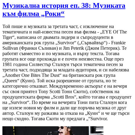
Музикална история еп. 38: Музиката
към филма „Роки“
Той пише и музиката за третата част, с изключение на
тематичната и най-известна песен във филма - „EYE Of The
Tiger“, написана от двамата лидери и съпродуценти в
американската рок група „Survivor“ („Сървайвър“) - Frankie
Sullivan (Франки Съливан) и Jim Peterik (Джим Петерик). Те
работят съвместно и по музиката, и върху текста. Тогава
групата все още прохожда и е почти неизвестна. Още през
1981 година Силвестър Сталоун търси тематична песен за
третата част, подходяща за младата аудитория, и си набелязва
„Another One Bites The Dust“ на британската рок група
„Queen“ (Куин). Той иска разрешение от групата, но те
категорично отказват. Междувременно актьорът е на вечеря
със своя приятел Tony Scotti Тони Скоти), собственик на
продуцентската фирма „Scotti Bros“, който тогава е продуцент
на „Survivor“. По време на вечерята Тони пита Сталоун кога
ще излезе новия му филм и дали ще поръчва музика от друг
автор. Сталоун му разказва за отказа на „Куин“ и че ще търси
нещо сходно. Тогава Скоти му предлага „“Survivor.