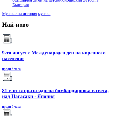
официален химн на детско-юношеския футбол в
България
Музикална история
музика
Най-ново
9-ти август е Международен ден на коренното
население
преди 6 часа
81 г. от втората ядрена бомбардировка в света,
над Нагасаки - Япония
преди 6 часа