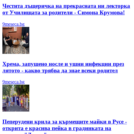
Честита дъщеричка на прекрасната ни лекторка
от Училищата за родители - Симона Крумова!
9meseca.bg
Хрема, запушено носле и ушни инфекции през
лятотo - какво трябва да знае всеки родител
9meseca.bg
Пеперудени крила за кърмещите майки в Русе -
открита е красива пейка в градинката на