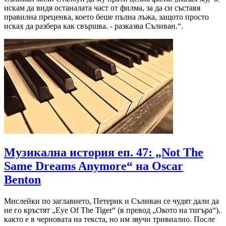
искам да видя останалата част от филма, за да си съставя
правилна преценка, което беше пълна лъжа, защото просто
исках да разбера как свършва. - разказва Съливан.“.
Музикална история еп. 47: „Not The
Same Dreams Anymore“ на Oscar
Benton
Мислейки по заглавието, Петерик и Съливан се чудят дали да
не го кръстят „Eye Of The Tiger“ (в превод „Окото на тигъра“),
както е в черновата на текста, но им звучи тривиално. После