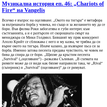
Музикална история еп. 46: „Chariots of
Fire“ на Vangelis
Всичко е въпрос на оцеляване. „Окото на тигъра“ е метафора
за вътрешната борба у човека, но също и за желанието му да се
бори. Във филма Роки забогатява и губи интерес към
състезанията, а и е разтърсен от скорошната смърт на
мениджъра си Мики Голдмил. Бившият му пряк конкурент
Аполо Крийт се сближава с него и му казва, че трябва да си
върне окото на тигъра. Иначе казано, да възвърне хъса си за
борба. Именно затова песента предава чувството, че човек не
бива да спира да се бори. „Щяхме да кръстим песента
„Survival“ („оцеляване“) - разказва Съливан. „В схемата на
римите може да се види как бяхме направили така, че „Rival“
(съперник) и „Survival“ (оцеляване)“ да се римуват.