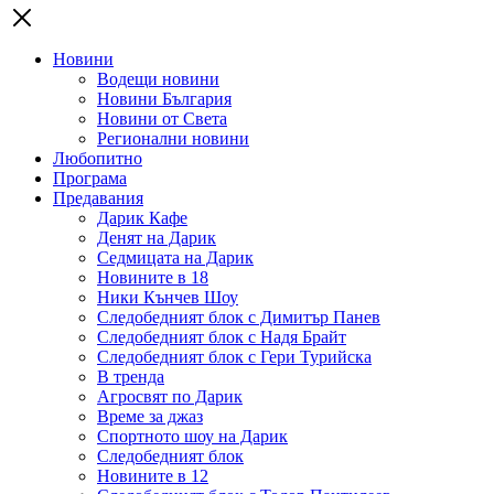
Новини
Водещи новини
Новини България
Новини от Света
Регионални новини
Любопитно
Програма
Предавания
Дарик Кафе
Денят на Дарик
Седмицата на Дарик
Новините в 18
Ники Кънчев Шоу
Следобедният блок с Димитър Панев
Следобедният блок с Надя Брайт
Следобедният блок с Гери Турийска
В тренда
Агросвят по Дарик
Време за джаз
Спортното шоу на Дарик
Следобедният блок
Новините в 12