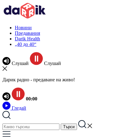
Новини
Предавания
Darik Health
„40 до 40“
Слушай
Слушай
Дарик радио - предаване на живо!
00:00
Гледай