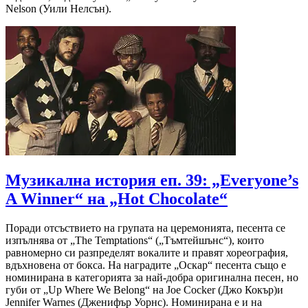
Nelson (Уили Нелсън).
Музикална история еп. 39: „Everyone’s
A Winner“ на „Hot Chocolate“
Поради отсъствието на групата на церемонията, песента се
изпълнява от „The Temptations“ („Тъмтейшънс“), които
равномерно си разпределят вокалите и правят хореография,
вдъхновена от бокса. На наградите „Оскар“ песента също е
номинирана в категорията за най-добра оригинална песен, но
губи от „Up Where We Belong“ на Joe Cocker (Джо Кокър)и
Jennifer Warnes (Дженифър Уорнс). Номинирана е и на