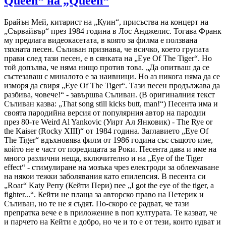
Queen“ на „Queen“
Брайън Мей, китарист на „Куин“, присъства на концерт на
„Сървайвър“ през 1984 година в Лос Анджелис. Тогава Франк
му предлага видеокасетата, в която за филма е ползвана
тяхната песен. Съливан признава, че всичко, което групата
прави след тази песен, е в сянката на „Eye Of The Tiger“. Но
той допълва, че няма нищо против това. „Да опитваш да се
състезаваш с миналото е за наивници. Но аз никога няма да се
изморя да свиря „Eye Of The Tiger“. Тази песен продължава да
разбива, човече!“ - завършва Съливан. (В оригиналния текст
Съливан казва: „That song still kicks butt, man!“) Песента има и
своята пародийна версия от популярния автор на пародии
през 80-те Weird Al Yankovic (Уирт Ал Янковик) - The Rye or
the Kaiser (Rocky XIII)“ от 1984 година. Заглавието „Eye Of
The Tiger“ вдъхновява филм от 1986 година със същото име,
който не е част от поредицата за Роки. Песента дава и име на
много различни неща, включително и на „Eye of the Tiger
effect“ - стимулиране на мозъка чрез електроди за облекчаване
на някои тежки заболявания като епилепсия. В песента си
„Roar“ Katy Perry (Кейти Пери) пее „I got the eye of the tiger, a
fighter...“. Кейти не плаща за авторско право на Петерик и
Съливан, но те не я съдят. По-скоро се радват, че тази
препратка вече е в приложение в поп културата. Те казват, че
и парчето на Кейти е добро, но че и то е от тези, които идват и