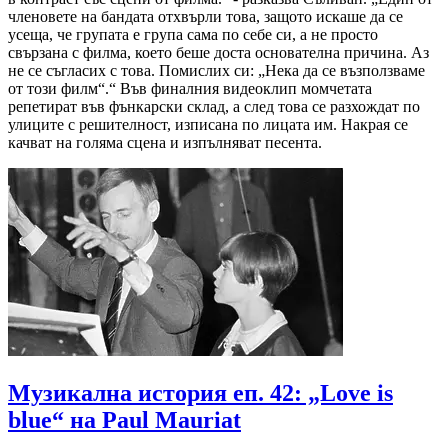
членовете на бандата отхвърли това, защото искаше да се
усеща, че групата е група сама по себе си, а не просто
свързана с филма, което беше доста основателна причина. Аз
не се съгласих с това. Помислих си: „Нека да се възползваме
от този филм“.“ Във финалния видеоклип момчетата
репетират във фънкарски склад, а след това се разхождат по
улиците с решителност, изписана по лицата им. Накрая се
качват на голяма сцена и изпълняват песента.
Музикална история еп. 42: „Love is
blue“ на Paul Mauriat