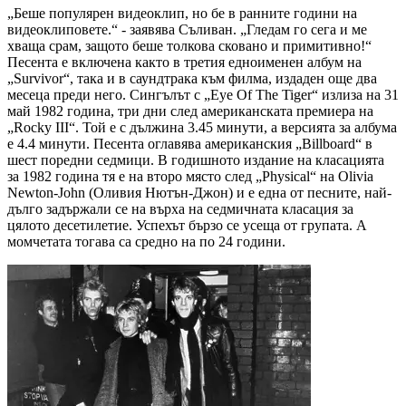
„Беше популярен видеоклип, но бе в ранните години на
видеоклиповете.“ - заявява Съливан. „Гледам го сега и ме
хваща срам, защото беше толкова сковано и примитивно!“
Песента е включена както в третия едноименен албум на
„Survivor“, така и в саундтрака към филма, издаден още два
месеца преди него. Сингълът с „Eye Of The Tiger“ излиза на 31
май 1982 година, три дни след американската премиера на
„Rocky III“. Той е с дължина 3.45 минути, а версията за албума
е 4.4 минути. Песента оглавява американския „Billboard“ в
шест поредни седмици. В годишното издание на класацията
за 1982 година тя е на второ място след „Physical“ на Olivia
Newton-John (Оливия Нютън-Джон) и е една от песните, най-
дълго задържали се на върха на седмичната класация за
цялото десетилетие. Успехът бързо се усеща от групата. А
момчетата тогава са средно на по 24 години.