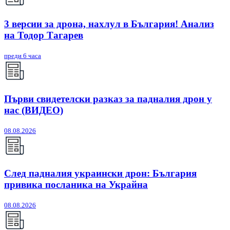
3 версии за дрона, нахлул в България! Анализ
на Тодор Тагарев
преди 6 часа
Първи свидетелски разказ за падналия дрон у
нас (ВИДЕО)
08.08.2026
След падналия украински дрон: България
привика посланика на Украйна
08.08.2026