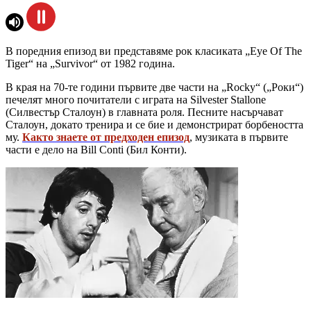
В поредния епизод ви представяме рок класиката „Eye Of The
Tiger“ на „Survivor“ от 1982 година.
В края на 70-те години първите две части на „Rocky“ („Роки“)
печелят много почитатели с играта на Silvester Stallone
(Силвестър Сталоун) в главната роля. Песните насърчават
Сталоун, докато тренира и се бие и демонстрират борбеността
му.
Както знаете от предходен епизод
, музиката в първите
части е дело на Bill Conti (Бил Конти).