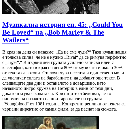
Музикална история еп. 45: „Could You
Be Loved“ на „Bob Marley & The
Wailers“
В края на деня си казахме: „Да не сме луди?“ Тази кулминация
е толкова силна, че не е нужно „Rival“ да се римува перфектно
с „Tiger“.“ В първия ден групата усилено записва идеи с
касетофон, като в края на деня 80% от музиката и около 30%
от текста са готови. Сталоун чува песента и единствено моли
да увеличат силата на барабаните и да добавят още текст. В
следващите два дни и останалото е довършено, като
началното интро хрумва на Петерик в един от тези дни,
докато пътува с колата си. Критиците отбелязват, че то
напомня на началото на по-старо парче на групата –
„Youngblood“ от 1981 година. Конкретни реплики от текста са
черпани директно от самия филм, за да паснат на сюжета.