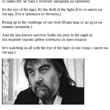
се замислят, че това е отличен завършек на припева:
It's the eye of the tiger, It's the thrill of the fight (Ето го окото на
тигъра, Ето я тръпката от битката,)
Rising up to the challenge of our rival (Издигаща се до духа на
нашия съперник.)
And the last known survivor Stalks his prey in the night (и
последният оцелял дебне плячката си през нощта)
he's watching us all with the eye of the tiger. (и ни гледа с окото на
тигъра.)