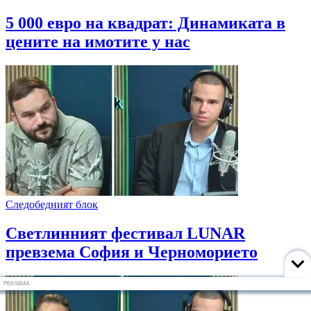
5 000 евро на квадрат: Динамиката в
цените на имотите у нас
Следобедният блок
Светлинният фестивал LUNAR
превзема София и Черноморието
РЕКЛАМА