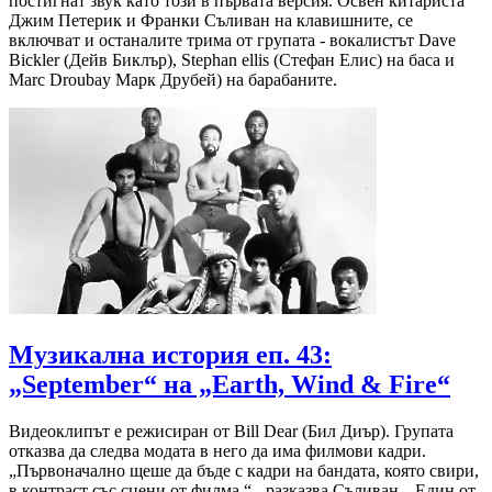
постигнат звук като този в първата версия. Освен китариста
Джим Петерик и Франки Съливан на клавишните, се
включват и останалите трима от групата - вокалистът Dave
Bickler (Дейв Биклър), Stephan ellis (Стефан Елис) на баса и
Marc Droubay Марк Друбей) на барабаните.
Музикална история еп. 43:
„September“ на „Earth, Wind & Fire“
Видеоклипът е режисиран от Bill Dear (Бил Диър). Групата
отказва да следва модата в него да има филмови кадри.
„Първоначално щеше да бъде с кадри на бандата, която свири,
в контраст със сцени от филма.“ - разказва Съливан. „Един от