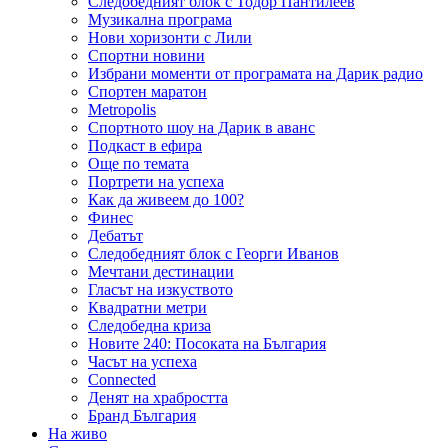
Следобедният блок с Тодор Пантилеев
Музикална програма
Нови хоризонти с Лили
Спортни новини
Избрани моменти от програмата на Дарик радио
Спортен маратон
Metropolis
Спортното шоу на Дарик в аванс
Подкаст в ефира
Още по темата
Портрети на успеха
Как да живеем до 100?
Финес
Дебатът
Следобедният блок с Георги Иванов
Мечтани дестинации
Гласът на изкуството
Квадратни метри
Следобедна криза
Новите 240: Посоката на България
Часът на успеха
Connected
Денят на храбростта
Бранд България
На живо