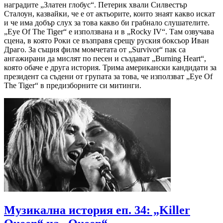
наградите „Златен глобус“. Петерик хвали Силвестър
Сталоун, казвайки, че е от актьорите, които знаят какво искат
и че има добър слух за това какво би грабнало слушателите.
„Eye Of The Tiger“ е използвана и в „Rocky IV“. Там озвучава
сцена, в която Роки се възправя срещу руския боксьор Иван
Драго. За същия филм момчетата от „Survivor“ пак са
ангажирани да мислят по песен и създават „Burning Heart“,
която обаче е друга история. Трима американски кандидати за
президент са съдени от групата за това, че използват „Eye Of
The Tiger“ в предизборните си митинги.
Музикална история еп. 34: „Killer