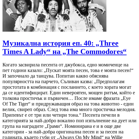
Музикална история еп. 40: „Three
Times A Lady“ на „The Commodores“
Когато засвирила песента от джубокса, едно момиченце на
пет години казало: „Пускат моята песен, това е моята песен!“
И започнало да танцува. Попитан какво обяснява
популярността на парчето, Съливан казва: „Предполагам
простотата в комбинация с посланието, с което хората могат
да се идентифицират. Един невероятен, мощен ритъм, който е
толкова простичък и първичен… После имаме фразата „Eye
Of The Tiger“ и придружаващия образ на това животно - един
велик, свиреп образ. След това има много простичка мелодия.
Припевът е от три или четири тона.“ Песента печели в
категорията за най-добро вокално поп изпълнение на дует или
група на наградите „Грами“. Номинирана е и в още две
категории - за най-добра оригинална песен и за песен на
годината, където губи от „Always On My Mind“ на Willie