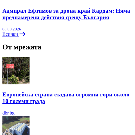
Адмирал Ефтимов за дрона край Кардам: Няма
преднамерени действия срещу България
08.08.2026
Всички
От мрежата
Европейска страна създава огромни гори около
10 големи града
dbr.bg