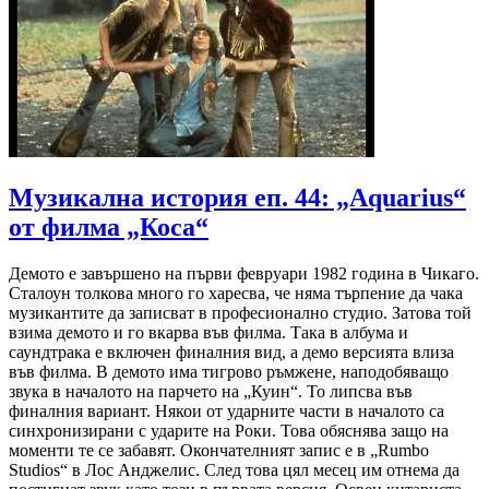
Музикална история еп. 44: „Aquarius“
от филма „Коса“
Демото е завършено на първи февруари 1982 година в Чикаго.
Сталоун толкова много го харесва, че няма търпение да чака
музикантите да записват в професионално студио. Затова той
взима демото и го вкарва във филма. Така в албума и
саундтрака е включен финалния вид, а демо версията влиза
във филма. В демото има тигрово ръмжене, наподобяващо
звука в началото на парчето на „Куин“. То липсва във
финалния вариант. Някои от ударните части в началото са
синхронизирани с ударите на Роки. Това обяснява защо на
моменти те се забавят. Окончателният запис е в „Rumbo
Studios“ в Лос Анджелис. След това цял месец им отнема да