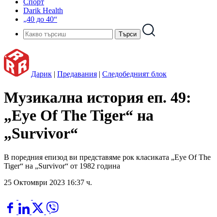
Спорт
Darik Health
„40 до 40“
Дарик
|
Предавания
|
Следобедният блок
Музикална история еп. 49:
„Eye Of The Tiger“ на
„Survivor“
В поредния епизод ви представяме рок класиката „Eye Of The
Tiger“ на „Survivor“ от 1982 година
25 Октомври 2023 16:37 ч.