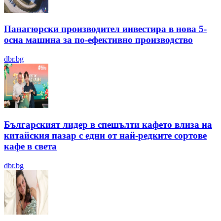
Панагюрски производител инвестира в нова 5-
осна машина за по-ефективно производство
dbr.bg
Българският лидер в спешълти кафето влиза на
китайския пазар с едни от най-редките сортове
кафе в света
dbr.bg