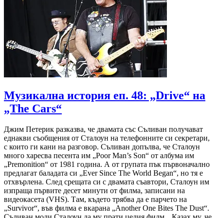
Музикална история еп. 48: „Drive“ на
„The Cars“
Джим Петерик разказва, че двамата със Съливан получават
еднакви съобщения от Сталоун на телефонните си секретари,
с които ги кани на разговор. Съливан допълва, че Сталоун
много харесва песента им „Poor Man’s Son“ от албума им
„Premonition“ от 1981 година. А от групата пък първоначално
предлагат баладата си „Ever Since The World Began“, но тя е
отхвърлена. След срещата си с двамата съавтори, Сталоун им
изпраща първите десет минути от филма, записани на
видеокасета (VHS). Там, където трябва да е парчето на
„Survivor“, във филма е вкарана „Another One Bites The Dust“.
Съливан моли Сталоун да му прати целия филм. „Казах му, че