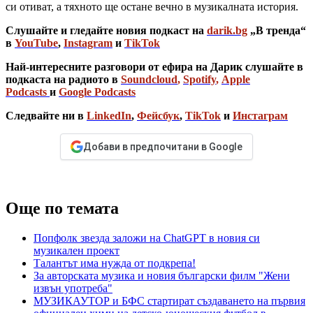
си отиват, а тяхното ще остане вечно в музикалната история.
Слушайте и гледайте новия подкаст на
darik.bg
„В тренда“
в
YouTube
,
Instagram
и
TikTok
Най-интересните разговори от ефира на Дарик слушайте в
подкаста на радиото в
Soundcloud
,
Spotify
,
Apple
Podcasts
и
Google Podcasts
Следвайте ни в
LinkedIn
,
Фейсбук
,
TikTok
и
Инстаграм
Добави в предпочитани в Google
Още по темата
Попфолк звезда заложи на ChatGPT в новия си
музикален проект
Талантът има нужда от подкрепа!
За авторската музика и новия български филм "Жени
извън употреба"
МУЗИКАУТОР и БФС стартират създаването на първия