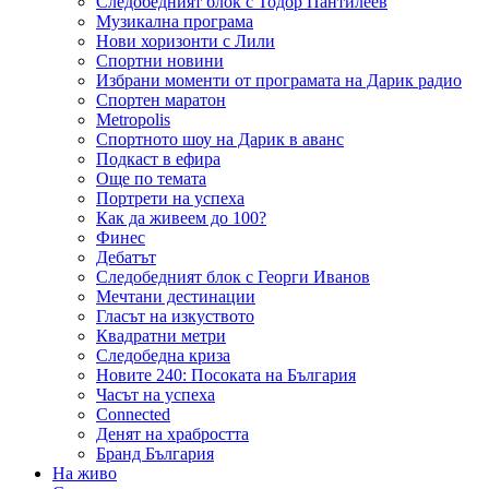
Следобедният блок с Тодор Пантилеев
Музикална програма
Нови хоризонти с Лили
Спортни новини
Избрани моменти от програмата на Дарик радио
Спортен маратон
Metropolis
Спортното шоу на Дарик в аванс
Подкаст в ефира
Още по темата
Портрети на успеха
Как да живеем до 100?
Финес
Дебатът
Следобедният блок с Георги Иванов
Мечтани дестинации
Гласът на изкуството
Квадратни метри
Следобедна криза
Новите 240: Посоката на България
Часът на успеха
Connected
Денят на храбростта
Бранд България
На живо