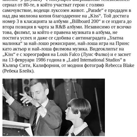
сериал от 80-те, в който участват герои с голямо
самочувствие, водещи луксозен живот. „Parade“ е продаден в
над два милиона копия благодарение на „Kiss“. Той достига
номер 3 в класацията за албуми „Billboard 200“ и се издига до
втора позиция в чарта за R&B албуми. Независимо от всичко
това, филмът, за който е правена музиката в албума, не
постига успех и даже се сдобива с антинаградата „Златна
малинка“ за най-лошо режисиране, най-лоша игра на Принс
като актьор и най-лоша филмова музика. Видеоклипът на
„Kiss“ е с хореография на Louis Falco (Луис Фалко) и е заснет
на 13 февруари 1986 година в „Laird International Studios“ в
Кълвър Сити, Калифорния, от модния фотограф Rebecca Blake
(Ребека Блейк).