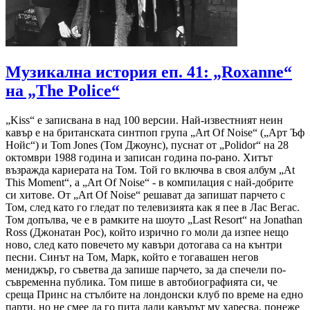
Музикална история еп. 41: „Roxanne“
на „The Police“
„Kiss“ е записвана в над 100 версии. Най-известният неин
кавър е на британската синтпоп група „Art Of Noise“ („Арт Ъф
Нойс“) и Tom Jones (Том Джоунс), пуснат от „Polidor“ на 28
октомври 1988 година и записан година по-рано. Хитът
възражда кариерата на Том. Той го включва в своя албум „At
This Moment“, а „Art Of Noise“ - в компилация с най-добрите
си хитове. От „Art Of Noise“ решават да запишат парчето с
Том, след като го гледат по телевизията как я пее в Лас Вегас.
Том допълва, че е в рамките на шоуто „Last Resort“ на Jonathan
Ross (Джонатан Рос), който изрично го моли да изпее нещо
ново, след като повечето му кавъри дотогава са на кънтри
песни. Синът на Том, Марк, който е тогавашен негов
мениджър, го съветва да запише парчето, за да спечели по-
съвременна публика. Том пише в автобиографията си, че
среща Принс на стълбите на лондонски клуб по време на едно
парти, но не смее да го пита дали кавърът му харесва, понеже