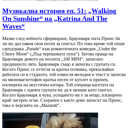
Музикална история еп. 51: „Walking
On Sunshine“ на „Katrina And The
Waves“
Малко след нейното сформиране, Браунмарк пита Принс би
ли му дал някоя своя песен за сингъл. По това време той пише
саундтрака „Parade“ към романтичната комедия „Under the
Cherry Moon“ („Под черешовата луна“). Затова праща на
Браунмарк демото на песента „100 MPH“, записано
предишното лято. Браунмарк също я записва с групата си.
Когато Принс се оттегля за кратка почивка, прекъсвайки
работата си в студиото, той измисля мелодия и текст и записва
на минимагнетофон кратка песен от куплет и припев,
изсвирена на акустична китара. Той изпраща касетата на
Браунмарк с идеята групата му да я запише като сингъл.
Когато Браунмарк я чува, усещането му е за нещо, изсвирено
край лагерен огън. Съхранен е както демо записът на Принс,
така и версията на „Mazarati“.