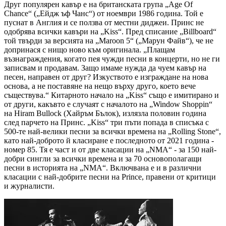
Друг популярен кавър е на британската група „Age Of
Chance“ („Ейдж ъф Чанс“) от ноември 1986 година. Той е
пуснат в Англия и се ползва от местни диджеи. Принс не
одобрява всички кавъри на „Kiss“. Пред списание „Billboard“
той твърди за версията на „Maroon 5“ („Марун Файв“), че не
допринася с нищо ново към оригинала. „Плащам
възнаграждения, когато пея чужди песни в концерти, но не ги
записвам и продавам. Защо имаме нужда да чуем кавър на
песен, направен от друг? Изкуството е изграждане на нова
основа, а не поставяне на нещо върху друго, което вече
съществува.“ Китарното начало на „Kiss“ също е имитирано и
от други, какъвто е случаят с началото на „Window Shoppin“
на Hiram Bullock (Хайръм Бълок), излязла половин година
след парчето на Принс. „Kiss“ три пъти попада в списъка с
500-те най-велики песни за всички времена на „Rolling Stone“,
като най-доброто й класиране е последното от 2021 година -
номер 85. Тя е част и от две класации на „NMA“ - за 150 най-
добри сингли за всички времена и за 70 основополагащи
песни в историята на „NMA“. Включвана е и в различни
класации с най-добрите песни на Prince, правени от критици
и журналисти.