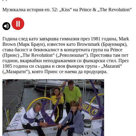
Музикална история еп. 52: „Kiss“ на Prince & „The Revolution“
Година след като завършва гимназия през 1981 година, Mark
Brown (Марк Браун), известен като Brownmark (Браунмарк),
става басист и беквокалист в концертната група на Prince
(Принс) „The Revolution“ („Революшън“). Престоява там пет
години, вкарвайки неподражаемия си фънкарски стил. През
1985 година си създава и своя фънкрок група - „Mazarati“
(„Мазарати“), която Принс се наема да продуцира.