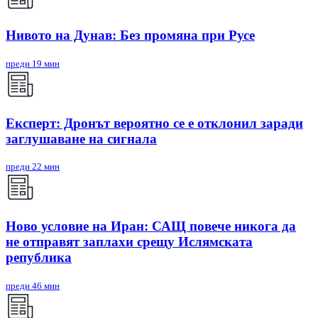
Нивото на Дунав: Без промяна при Русе
преди 19 мин
Експерт: Дронът вероятно се е отклонил заради
заглушаване на сигнала
преди 22 мин
Ново условие на Иран: САЩ повече никога да
не отправят заплахи срещу Ислямската
република
преди 46 мин