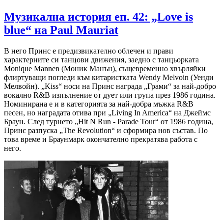
Музикална история еп. 42: „Love is
blue“ на Paul Mauriat
В него Принс е предизвикателно облечен и прави
характерните си танцови движения, заедно с танцьорката
Monique Mannen (Моник Манън), същевременно хвърляйки
флиртуващи погледи към китаристката Wendy Melvoin (Уенди
Мелвойн). „Kiss“ носи на Принс награда „Грами“ за най-добро
вокално R&B изпълнение от дует или група през 1986 година.
Номинирана е и в категорията за най-добра мъжка R&B
песен, но наградата отива при „Living In America“ на Джеймс
Браун. След турнето „Hit N Run - Parade Tour“ от 1986 година,
Принс разпуска „The Revolution“ и сформира нов състав. По
това време и Браунмарк окончателно прекратява работа с
него.