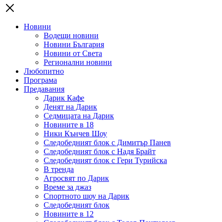
Новини
Водещи новини
Новини България
Новини от Света
Регионални новини
Любопитно
Програма
Предавания
Дарик Кафе
Денят на Дарик
Седмицата на Дарик
Новините в 18
Ники Кънчев Шоу
Следобедният блок с Димитър Панев
Следобедният блок с Надя Брайт
Следобедният блок с Гери Турийска
В тренда
Агросвят по Дарик
Време за джаз
Спортното шоу на Дарик
Следобедният блок
Новините в 12