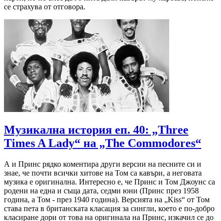
се страхува от отговора.
Музикална история еп. 40: „Three
Times A Lady“ на „The Commodores“
А и Принс рядко коментира други версии на песните си и
знае, че почти всички хитове на Том са кавъри, а неговата
музика е оригинална. Интересно е, че Принс и Том Джоунс са
родени на една и съща дата, седми юни (Принс през 1958
година, а Том - през 1940 година). Версията на „Kiss“ от Том
става пета в британската класация за сингли, което е по-добро
класиране дори от това на оригинала на Принс, изкачил се до