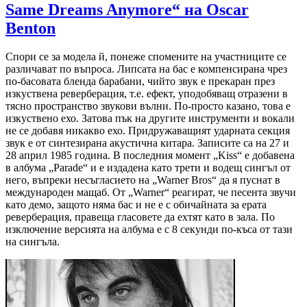
Same Dreams Anymore“ на Oscar
Benton
Спори се за модела й, понеже спомените на участниците се
различават по въпроса. Липсата на бас е компенсирана чрез
по-басовата бленда барабани, чийто звук е прекаран през
изкуствена реверберация, т.е. ефект, уподобяващ отразени в
тясно пространство звукови вълни. По-просто казано, това е
изкуствено ехо. Затова пък на другите инструменти и вокали
не се добавя никакво ехо. Придружаващият ударната секция
звук е от синтезирана акустична китара. Записите са на 27 и
28 април 1985 година. В последния момент „Kiss“ е добавена
в албума „Parade“ и е издадена като трети и водещ сингъл от
него, въпреки несъгласието на „Warner Bros“ да я пуснат в
международен мащаб. От „Warner“ реагират, че песента звучи
като демо, защото няма бас и не е с обичайната за ерата
реверберация, правеща гласовете да ехтят като в зала. По
изключение версията на албума е с 8 секунди по-къса от тази
на сингъла.