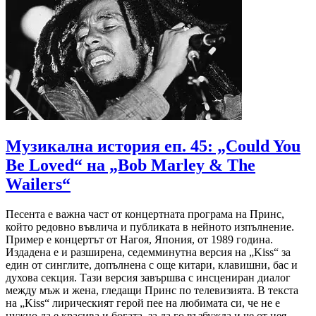
Музикална история еп. 45: „Could You
Be Loved“ на „Bob Marley & The
Wailers“
Песента е важна част от концертната програма на Принс,
който редовно въвлича и публиката в нейното изпълнение.
Пример е концертът от Нагоя, Япония, от 1989 година.
Издадена е и разширена, седемминутна версия на „Kiss“ за
един от синглите, допълнена с още китари, клавишни, бас и
духова секция. Тази версия завършва с инсцениран диалог
между мъж и жена, гледащи Принс по телевизията. В текста
на „Kiss“ лирическият герой пее на любимата си, че не е
нужно да е красива и богата, за да го възбужда и че от нея