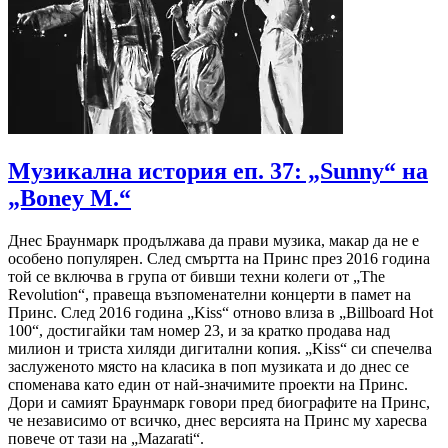
Музикална история еп. 37: „Sunny“ на
„Boney M.“
Днес Браунмарк продължава да прави музика, макар да не е
особено популярен. След смъртта на Принс през 2016 година
той се включва в група от бивши техни колеги от „The
Revolution“, правеща възпоменателни концерти в памет на
Принс. След 2016 година „Kiss“ отново влиза в „Billboard Hot
100“, достигайки там номер 23, и за кратко продава над
милион и триста хиляди дигитални копия. „Kiss“ си спечелва
заслуженото място на класика в поп музиката и до днес се
споменава като един от най-значимите проекти на Принс.
Дори и самият Браунмарк говори пред биографите на Принс,
че независимо от всичко, днес версията на Принс му харесва
повече от тази на „Mazarati“.