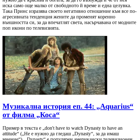
иска само още малко от свободното й време и една целувка.
Така Принс изразява своето негативно отношение към все по-
агресивната тенденция жените да променят коренно
външността си, за да впечатлят света, насърчавана от модните
поп икони по телевизията.
Музикална история еп. 44: „Aquarius“
от филма „Коса“
Пример в текста е „don't have to watch Dynasty to have an
attitude“ („Не е нужно да гледаш „Dynasty“, за да имаш
мнение“). „Dynasty“ е популярен американски телевизионен