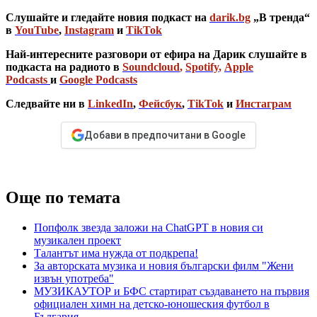
Слушайте и гледайте новия подкаст на
darik.bg
„В тренда“
в
YouTube
,
Instagram
и
TikTok
Най-интересните разговори от ефира на Дарик слушайте в
подкаста на радиото в
Soundcloud
,
Spotify
,
Apple
Podcasts
и
Google Podcasts
Следвайте ни в
LinkedIn
,
Фейсбук
,
TikTok
и
Инстаграм
Добави в предпочитани в Google
Още по темата
Попфолк звезда заложи на ChatGPT в новия си
музикален проект
Талантът има нужда от подкрепа!
За авторската музика и новия български филм "Жени
извън употреба"
МУЗИКАУТОР и БФС стартират създаването на първия
официален химн на детско-юношеския футбол в
България