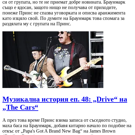
си от групата, но те не приемат добре новината. Браунмарк
също е ядосан, защото нищо не получава от приходите,
понеже Принс не спазва уговорката и описва аранжимента
като изцяло свой. По думите на Браунмарк това спомага за
раздялата му с групата на Принс.
Музикална история еп. 48: „Drive“ на
„The Cars“
А през това време Принс взима записа от съседното студио,
маха баса на Браунмарк, добавя китарно начало по подобие на
откъс от „Papa's Got A Brand New Bag“ на James Brown