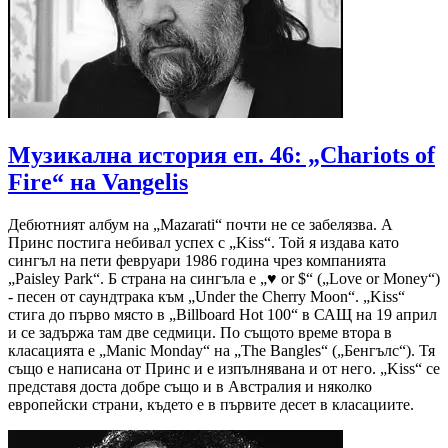
Музикална история еп. 46: „Chariots of
Fire“ на Vangelis
Дебютният албум на „Mazarati“ почти не се забелязва. А
Принс постига небивал успех с „Kiss“. Той я издава като
сингъл на пети февруари 1986 година чрез компанията
„Paisley Park“. Б страна на сингъла е „♥ or $“ („Love or Money“)
- песен от саундтрака към „Under the Cherry Moon“. „Kiss“
стига до първо място в „Billboard Hot 100“ в САЩ на 19 април
и се задържа там две седмици. По същото време втора в
класацията е „Manic Monday“ на „The Bangles“ („Бенгълс“). Тя
също е написана от Принс и е изпълнявана и от него. „Kiss“ се
представя доста добре също и в Австралия и няколко
европейски страни, където е в първите десет в класациите.