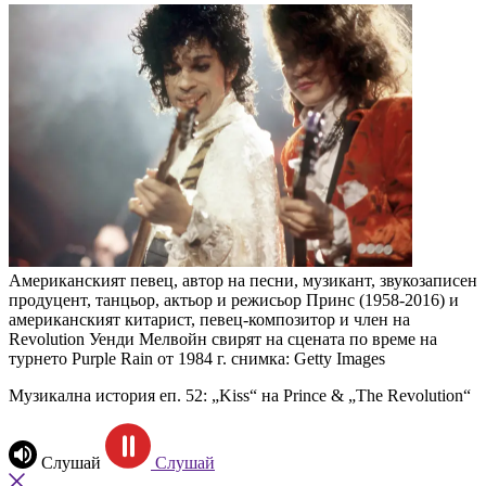
Американският певец, автор на песни, музикант, звукозаписен
продуцент, танцьор, актьор и режисьор Принс (1958-2016) и
американският китарист, певец-композитор и член на
Revolution Уенди Мелвойн свирят на сцената по време на
турнето Purple Rain от 1984 г.
снимка: Getty Images
Музикална история еп. 52: „Kiss“ на Prince & „The Revolution“
Слушай
Слушай