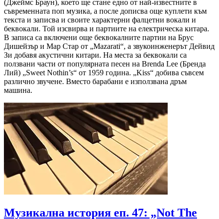
(Джеймс Браун), което ще стане едно от най-известните в
съвременната поп музика, а после дописва още куплети към
текста и записва и своите характерни фалцетни вокали и
беквокали. Той изсвирва и партиите на електрическа китара.
В записа са включени още беквокалните партии на Брус
Дишейзър и Мар Стар от „Mazarati“, а звукоинженерът Дейвид
Зи добавя акустични китари. На места за беквокали са
ползвани части от популярната песен на Brenda Lee (Бренда
Лий) „Sweet Nothin’s“ от 1959 година. „Kiss“ добива съвсем
различно звучене. Вместо барабани е използвана дръм
машина.
Музикална история еп. 47: „Not The