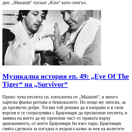
ден. „Mazarati“ пускат „Kiss“ като сингъл.
Музикална история еп. 49: „Eye Of The
Tiger“ на „Survivor“
Принс чува песента си, изпълнена от „Mazarati“, и много
харесва фънки ритъма и беквокалите. Но нещо му липсва, за
да прозвучи добре. Тогава той решава да я направи и в своя
версия и се споразумява с Браунмарк да презапише песента, в
замяна на което да му припише част от правата върху
аранжимента, от което Браунмарк би взел пари. Браунмарк
смята сделката за изгодна и веднага казва за нея на колегите