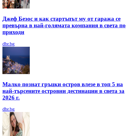
Джеф Безос и как стартъпът му от гаража се
превърна в най-голямата компания в света по
приходи
dbr.bg
Малко познат гръцки остров влезе в топ 5 на
най-търсените островни дестинации в света за
2026 г.
dbr.bg