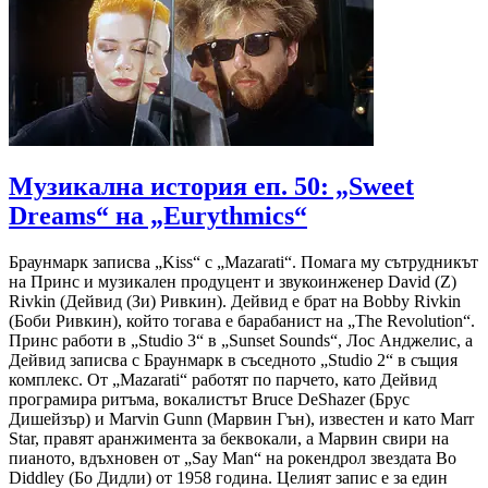
Музикална история еп. 50: „Sweet
Dreams“ на „Eurythmics“
Браунмарк записва „Kiss“ с „Mazarati“. Помага му сътрудникът
на Принс и музикален продуцент и звукоинженер David (Z)
Rivkin (Дейвид (Зи) Ривкин). Дейвид е брат на Bobby Rivkin
(Боби Ривкин), който тогава е барабанист на „The Revolution“.
Принс работи в „Studio 3“ в „Sunset Sounds“, Лос Анджелис, а
Дейвид записва с Браунмарк в съседното „Studio 2“ в същия
комплекс. От „Mazarati“ работят по парчето, като Дейвид
програмира ритъма, вокалистът Bruce DeShazer (Брус
Дишейзър) и Marvin Gunn (Марвин Гън), известен и като Marr
Star, правят аранжимента за беквокали, а Марвин свири на
пианото, вдъхновен от „Say Man“ на рокендрол звездата Bo
Diddley (Бо Дидли) от 1958 година. Целият запис е за един