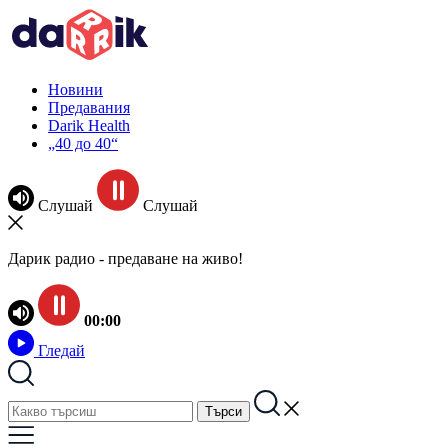
Новини
Предавания
Darik Health
„40 до 40“
Слушай
Слушай
Дарик радио - предаване на живо!
00:00
Гледай