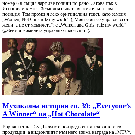
номер 6 в същия чарт две години по-рано. Затова пък в
Испания и в Нова Зеландия същата версия е на първа
позиция. Том променя леко оригиналния текст, като заменя
„Women, Not Girls rule my world“ („Моят свят се управлява от
жени, а не от момичета“) с „Women and Girls, rule my world“
(„Жени и момичета управляват моя свят“).
Музикална история еп. 39: „Everyone’s
A Winner“ на „Hot Chocolate“
Вариантът на Том Джоунс е по-предпочитан за кино и тв
продукции, а видеоклипът към него взима награда на „MTV“.