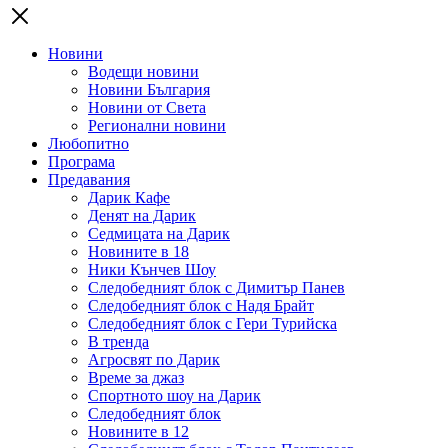
Новини
Водещи новини
Новини България
Новини от Света
Регионални новини
Любопитно
Програма
Предавания
Дарик Кафе
Денят на Дарик
Седмицата на Дарик
Новините в 18
Ники Кънчев Шоу
Следобедният блок с Димитър Панев
Следобедният блок с Надя Брайт
Следобедният блок с Гери Турийска
В тренда
Агросвят по Дарик
Време за джаз
Спортното шоу на Дарик
Следобедният блок
Новините в 12