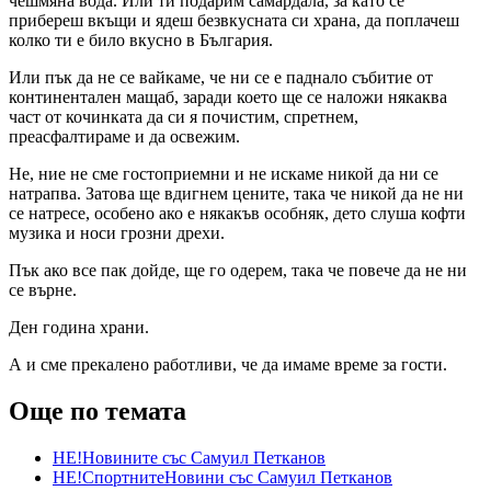
чешмяна вода. Или ти подарим самардала, за като се
прибереш вкъщи и ядеш безвкусната си храна, да поплачеш
колко ти е било вкусно в България.
Или пък да не се вайкаме, че ни се е паднало събитие от
континентален мащаб, заради което ще се наложи някаква
част от кочинката да си я почистим, спретнем,
преасфалтираме и да освежим.
Не, ние не сме гостоприемни и не искаме никой да ни се
натрапва. Затова ще вдигнем цените, така че никой да не ни
се натресе, особено ако е някакъв особняк, дето слуша кофти
музика и носи грозни дрехи.
Пък ако все пак дойде, ще го одерем, така че повече да не ни
се върне.
Ден година храни.
А и сме прекалено работливи, че да имаме време за гости.
Още по темата
НЕ!Новините със Самуил Петканов
НЕ!СпортнитеНовини със Самуил Петканов