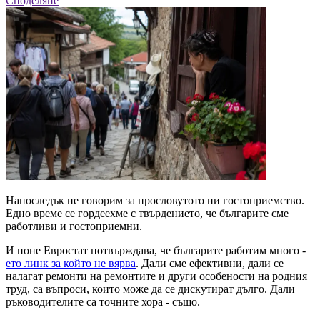
Споделяне
Напоследък не говорим за прословутото ни гостоприемство.
Едно време се гордеехме с твърдението, че българите сме
работливи и гостоприемни.
И поне Евростат потвърждава, че българите работим много -
ето линк за който не вярва
. Дали сме ефективни, дали се
налагат ремонти на ремонтите и други особености на родния
труд, са въпроси, които може да се дискутират дълго. Дали
ръководителите са точните хора - също.