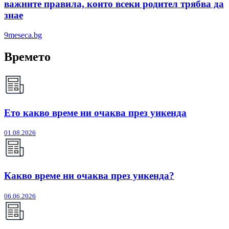
важните правила, които всеки родител трябва да
знае
9meseca.bg
Времето
Ето какво време ни очаква през уикенда
01.08.2026
Какво време ни очаква през уикенда?
06.06.2026