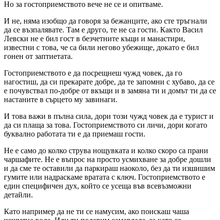
Но за гостоприемството вече не се и опитваме.
И не, няма изобщо да говоря за бежанците, ако сте тръгнали
да се възпалявате. Там е друго, те не са гости. Както Васил
Левски не е бил гост в безчетните къщи и манастири,
известни с това, че са били негово убежище, докато е бил
гонен от заптиетата.
Гостоприемството е да посрещнеш чужд човек, да го
нагостиш, да си прекарате добре, да те запомни с хубаво, да се
е почувствал по-добре от вкъщи и в замяна ти и домът ти да се
настаните в сърцето му завинаги.
И това важи в пълна сила, дори този чужд човек да е турист и
да си плаща за това. Гостоприемството си личи, дори когато
буквално работата ти е да приемаш гости.
Не е само до колко струва нощувката и колко скоро са прани
чаршафите. Не е въпрос на просто усмихване за добре дошли
и да сме те оставили да паркираш наоколо, без да ти изшишим
гумите или надраскаме вратата с ключ. Гостоприемството е
един специфичен дух, който се усеща във всевъзможни
детайли.
Като например да не ти се намусим, ако поискаш чаша