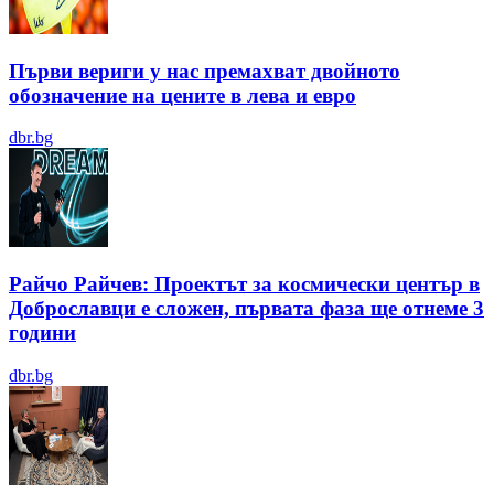
Първи вериги у нас премахват двойното
обозначение на цените в лева и евро
dbr.bg
Райчо Райчев: Проектът за космически център в
Доброславци е сложен, първата фаза ще отнеме 3
години
dbr.bg