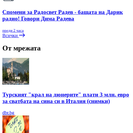
Спомени за Радосвет Радев - бащата на Дарик
радио! Говори Дима Радева
преди 2 часа
Всички
От мрежата
Турският "крал на дюнерите" плати 3 млн. евро
за сватбата на сина си в Италия (снимки)
dbr.bg