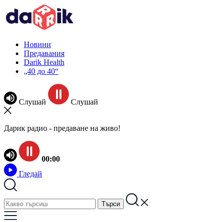
Новини
Предавания
Darik Health
„40 до 40“
Слушай
Слушай
Дарик радио - предаване на живо!
00:00
Гледай