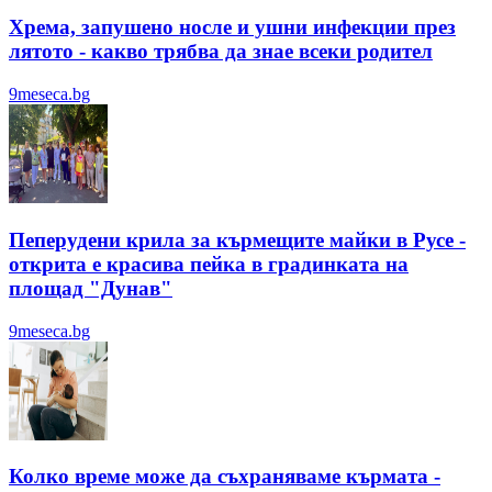
Хрема, запушено носле и ушни инфекции през
лятотo - какво трябва да знае всеки родител
9meseca.bg
Пеперудени крила за кърмещите майки в Русе -
открита е красива пейка в градинката на
площад "Дунав"
9meseca.bg
Колко време може да съхраняваме кърмата -