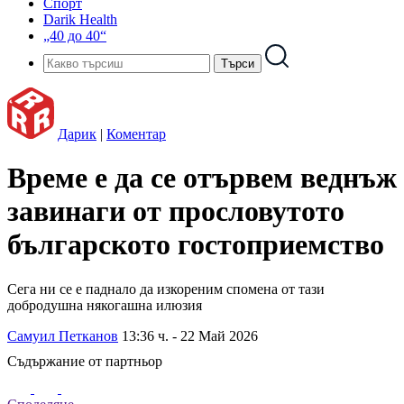
Спорт
Darik Health
„40 до 40“
Дарик
|
Коментар
Време е да се отървем веднъж
завинаги от прословутото
българското гостоприемство
Сега ни се е паднало да изкореним спомена от тази
добродушна някогашна илюзия
Самуил Петканов
13:36 ч. - 22 Май 2026
Съдържание от партньор