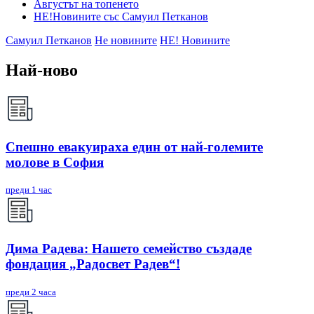
Августът на топенето
НЕ!Новините със Самуил Петканов
Самуил Петканов
Не новините
НЕ! Новините
Най-ново
Спешно евакуираха един от най-големите
молове в София
преди 1 час
Дима Радева: Нашето семейство създаде
фондация „Радосвет Радев“!
преди 2 часа