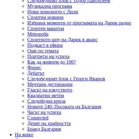
Следобедният блок с Тодор Пантилеев
Музикална програма
Нови хоризонти с Лили
Спортни новини
Избрани моменти от програмата на Дарик радио
Спортен маратон
Metropolis
Спортното шоу на Дарик в аванс
Подкаст в ефира
Още по темата
Портрети на успеха
Как да живеем до 100?
Финес
Дебатът
Следобедният блок с Георги Иванов
Мечтани дестинации
Гласът на изкуството
Квадратни метри
Следобедна криза
Новите 240: Посоката на България
Часът на успеха
Connected
Денят на храбростта
Бранд България
На живо