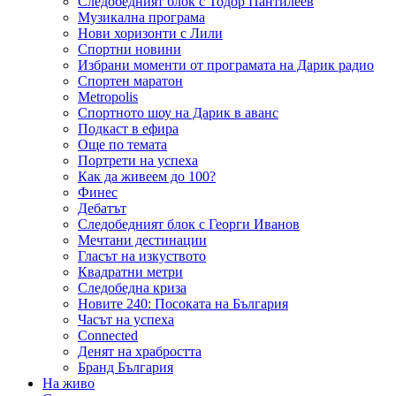
Следобедният блок с Тодор Пантилеев
Музикална програма
Нови хоризонти с Лили
Спортни новини
Избрани моменти от програмата на Дарик радио
Спортен маратон
Metropolis
Спортното шоу на Дарик в аванс
Подкаст в ефира
Още по темата
Портрети на успеха
Как да живеем до 100?
Финес
Дебатът
Следобедният блок с Георги Иванов
Мечтани дестинации
Гласът на изкуството
Квадратни метри
Следобедна криза
Новите 240: Посоката на България
Часът на успеха
Connected
Денят на храбростта
Бранд България
На живо