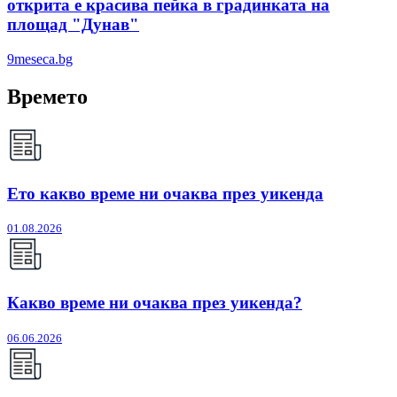
открита е красива пейка в градинката на
площад "Дунав"
9meseca.bg
Времето
Ето какво време ни очаква през уикенда
01.08.2026
Какво време ни очаква през уикенда?
06.06.2026