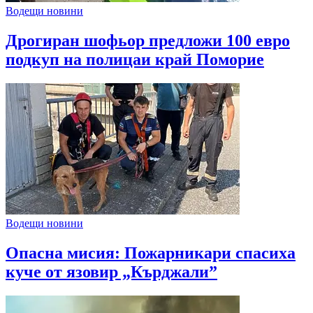
Водещи новини
Дрогиран шофьор предложи 100 евро
подкуп на полицаи край Поморие
Водещи новини
Опасна мисия: Пожарникари спасиха
куче от язовир „Кърджали”