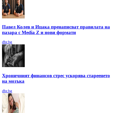
Павел Колев и Ицака пренаписват правилата на
пазара с Media Z и нови формати
dbr.bg
Хроничният финансов стрес ускорява стареенето
на мозъка
dbr.bg