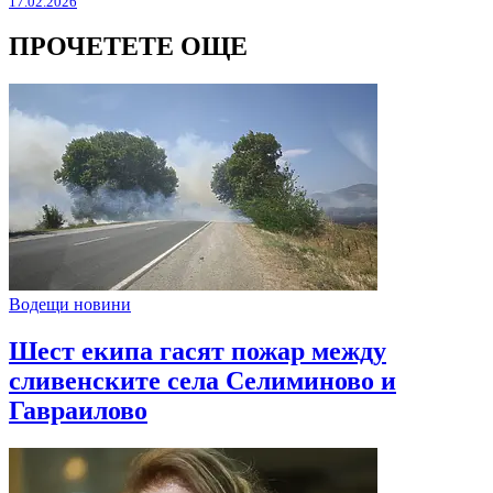
17.02.2026
ПРОЧЕТЕТЕ ОЩЕ
Водещи новини
Шест екипа гасят пожар между
сливенските села Селиминово и
Гавраилово