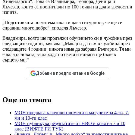
Хилендарски“. Това са Владимира, Теодора, Деница и
Лъчезар, които са постигнали по 100 точки на двата зрелостни
изпита.
„Подготовката по математика ти дава сигурност, че ще се
справиш много добре“, споделя Лъчезар.
Владимира, която ще продължи обучението си в чужбина през
следващите години, заявява: „Макар и да съм в чужбина през
следващите 4 години, никога няма да забравя България. Тя ми
е дала основата, за да ходя по света и винаги ще бъде в
сърцето ми.“
Добави в предпочитани в Google
Още по темата
МОН предлага ключови промени в матурите за 4-ти, 7-
ми и 10-ти клас
МОН публикува резултатите от НВО в края на 7 и 10
клас (ВИЖТЕ ГИ ТУК)
Оценка „Добър“ и „Много добър“ за зрелостниците на