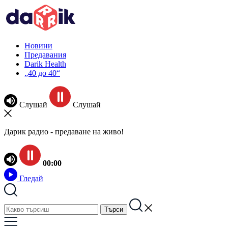
Новини
Предавания
Darik Health
„40 до 40“
Слушай
Слушай
Дарик радио - предаване на живо!
00:00
Гледай