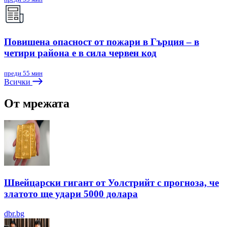
Повишена опасност от пожари в Гърция – в
четири района е в сила червен код
преди 55 мин
Всички
От мрежата
Швейцарски гигант от Уолстрийт с прогноза, че
златото ще удари 5000 долара
dbr.bg