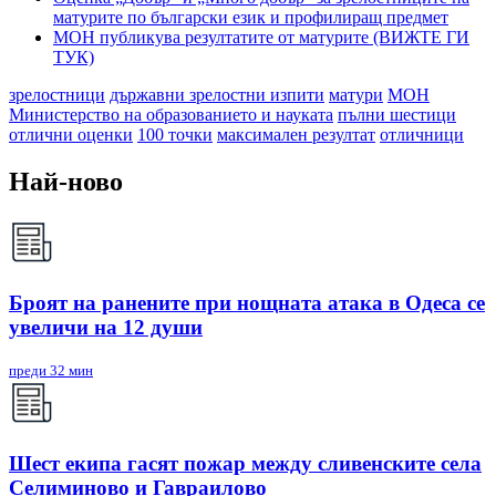
матурите по български език и профилиращ предмет
МОН публикува резултатите от матурите (ВИЖТЕ ГИ
ТУК)
зрелостници
държавни зрелостни изпити
матури
МОН
Министерство на образованието и науката
пълни шестици
отлични оценки
100 точки
максимален резултат
отличници
Най-ново
Броят на ранените при нощната атака в Одеса се
увеличи на 12 души
преди 32 мин
Шест екипа гасят пожар между сливенските села
Селиминово и Гавраилово