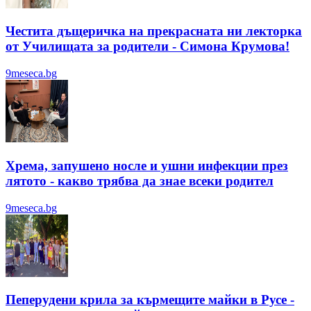
Честита дъщеричка на прекрасната ни лекторка
от Училищата за родители - Симона Крумова!
9meseca.bg
Хрема, запушено носле и ушни инфекции през
лятотo - какво трябва да знае всеки родител
9meseca.bg
Пеперудени крила за кърмещите майки в Русе -