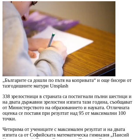
„Българите са дошли по пътя на копривата“ и още бисери от
тазгодишните матури
Unsplash
338 зрелостници в страната са постигнали пълни шестици и
на двата държавни зрелостни изпита тази година, съобщават
от Министерството на образованието и науката. Отличната
оценка се поставя при резултат над 95 от максимални 100
точки.
Четирима от учениците с максимален резултат и на двата
изпита са от Софийската математическа гимназия „Паисий