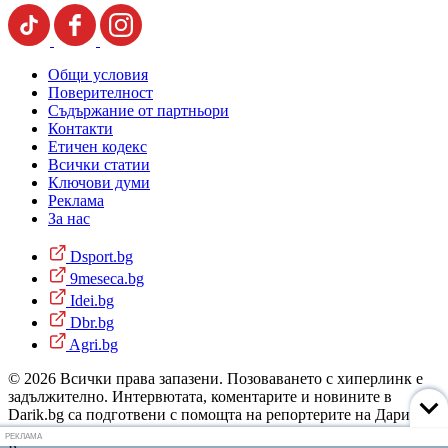
Общи условия
Поверителност
Съдържание от партньори
Контакти
Етичен кодекс
Всички статии
Ключови думи
Реклама
За нас
Dsport.bg
9meseca.bg
Idei.bg
Dbr.bg
Agri.bg
© 2026 Всички права запазени. Позоваването с хиперлинк е
задължително. Интервютата, коментарите и новините в
Darik.bg са подготвени с помощта на репортерите на Дарик
Радио и новинарските емисии на радиото. Снимки: Дарик
РЕКЛАМА