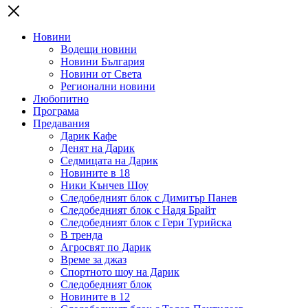
Новини
Водещи новини
Новини България
Новини от Света
Регионални новини
Любопитно
Програма
Предавания
Дарик Кафе
Денят на Дарик
Седмицата на Дарик
Новините в 18
Ники Кънчев Шоу
Следобедният блок с Димитър Панев
Следобедният блок с Надя Брайт
Следобедният блок с Гери Турийска
В тренда
Агросвят по Дарик
Време за джаз
Спортното шоу на Дарик
Следобедният блок
Новините в 12