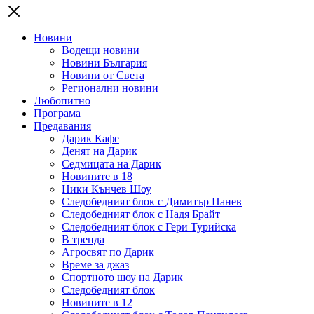
Новини
Водещи новини
Новини България
Новини от Света
Регионални новини
Любопитно
Програма
Предавания
Дарик Кафе
Денят на Дарик
Седмицата на Дарик
Новините в 18
Ники Кънчев Шоу
Следобедният блок с Димитър Панев
Следобедният блок с Надя Брайт
Следобедният блок с Гери Турийска
В тренда
Агросвят по Дарик
Време за джаз
Спортното шоу на Дарик
Следобедният блок
Новините в 12