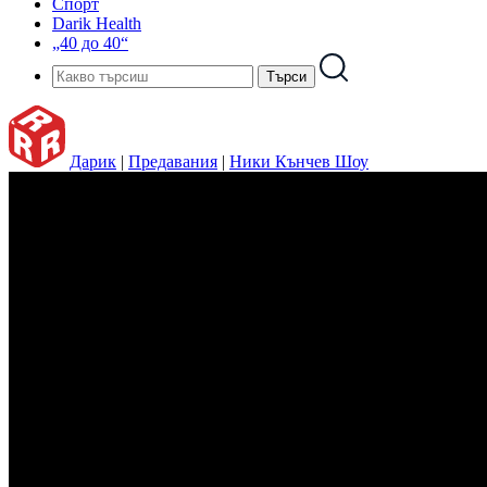
Спорт
Darik Health
„40 до 40“
Дарик
|
Предавания
|
Ники Кънчев Шоу