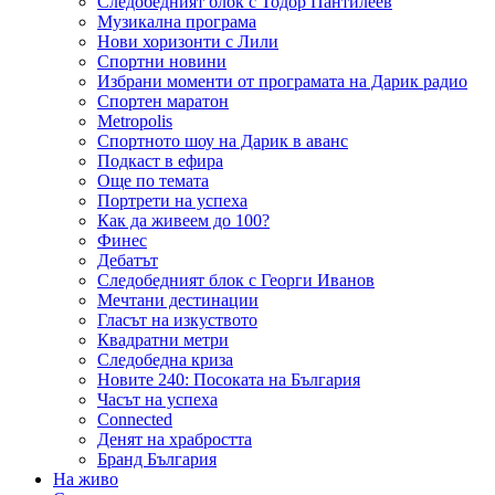
Следобедният блок с Тодор Пантилеев
Музикална програма
Нови хоризонти с Лили
Спортни новини
Избрани моменти от програмата на Дарик радио
Спортен маратон
Metropolis
Спортното шоу на Дарик в аванс
Подкаст в ефира
Още по темата
Портрети на успеха
Как да живеем до 100?
Финес
Дебатът
Следобедният блок с Георги Иванов
Мечтани дестинации
Гласът на изкуството
Квадратни метри
Следобедна криза
Новите 240: Посоката на България
Часът на успеха
Connected
Денят на храбростта
Бранд България
На живо