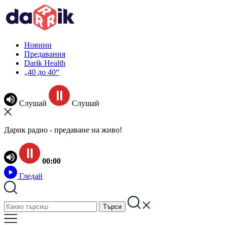
Новини
Предавания
Darik Health
„40 до 40“
Слушай
Слушай
Дарик радио - предаване на живо!
00:00
Гледай