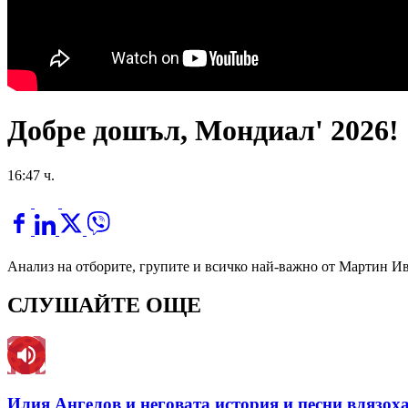
Добре дошъл, Мондиал' 2026!
16:47 ч.
Анализ на отборите, групите и всичко най-важно от Мартин И
СЛУШАЙТЕ ОЩЕ
Илия Ангелов и неговата история и песни влязоха