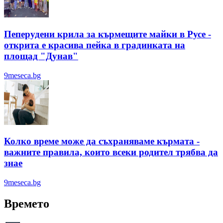
Пеперудени крила за кърмещите майки в Русе -
открита е красива пейка в градинката на
площад "Дунав"
9meseca.bg
Колко време може да съхраняваме кърмата -
важните правила, които всеки родител трябва да
знае
9meseca.bg
Времето