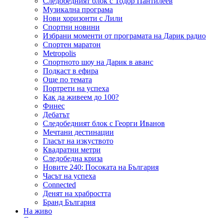
Следобедният блок с Тодор Пантилеев
Музикална програма
Нови хоризонти с Лили
Спортни новини
Избрани моменти от програмата на Дарик радио
Спортен маратон
Metropolis
Спортното шоу на Дарик в аванс
Подкаст в ефира
Още по темата
Портрети на успеха
Как да живеем до 100?
Финес
Дебатът
Следобедният блок с Георги Иванов
Мечтани дестинации
Гласът на изкуството
Квадратни метри
Следобедна криза
Новите 240: Посоката на България
Часът на успеха
Connected
Денят на храбростта
Бранд България
На живо