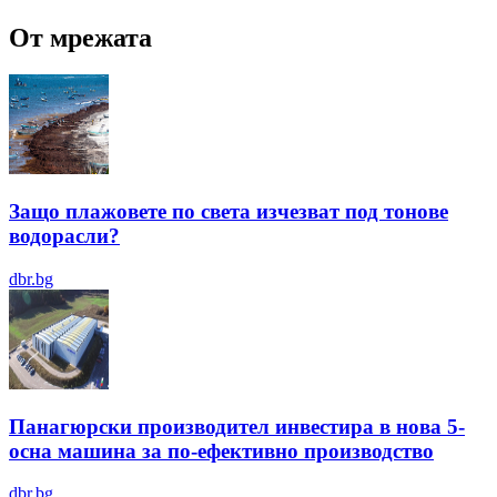
От мрежата
Защо плажовете по света изчезват под тонове
водорасли?
dbr.bg
Панагюрски производител инвестира в нова 5-
осна машина за по-ефективно производство
dbr.bg