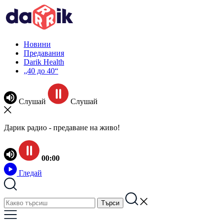
Новини
Предавания
Darik Health
„40 до 40“
Слушай
Слушай
Дарик радио - предаване на живо!
00:00
Гледай