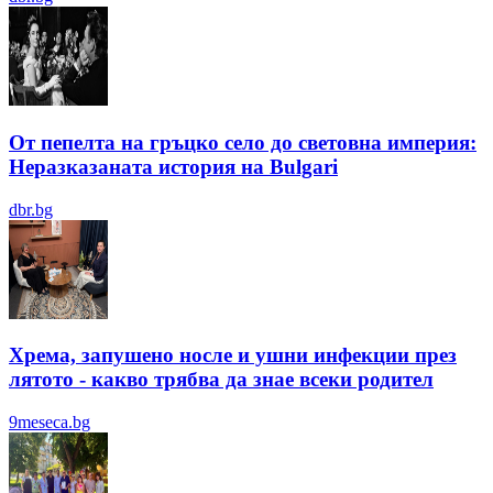
От пепелта на гръцко село до световна империя:
Неразказаната история на Bulgari
dbr.bg
Хрема, запушено носле и ушни инфекции през
лятотo - какво трябва да знае всеки родител
9meseca.bg