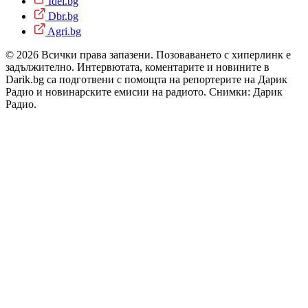
Idei.bg
Dbr.bg
Agri.bg
© 2026 Всички права запазени. Позоваването с хиперлинк е
задължително. Интервютата, коментарите и новините в
Darik.bg са подготвени с помощта на репортерите на Дарик
Радио и новинарските емисии на радиото. Снимки: Дарик
Радио.