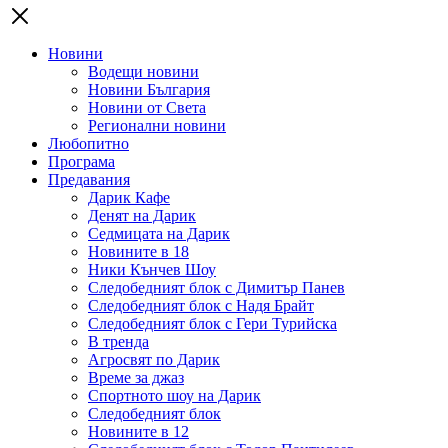
Новини
Водещи новини
Новини България
Новини от Света
Регионални новини
Любопитно
Програма
Предавания
Дарик Кафе
Денят на Дарик
Седмицата на Дарик
Новините в 18
Ники Кънчев Шоу
Следобедният блок с Димитър Панев
Следобедният блок с Надя Брайт
Следобедният блок с Гери Турийска
В тренда
Агросвят по Дарик
Време за джаз
Спортното шоу на Дарик
Следобедният блок
Новините в 12