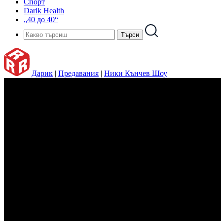
Спорт
Darik Health
„40 до 40“
Дарик
|
Предавания
|
Ники Кънчев Шоу