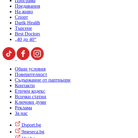
Програма
Предавания
На живо
Спорт
Darik Health
Търсене
Best Doctors
„40 до 40“
Общи условия
Поверителност
Съдържание от партньори
Контакти
Етичен кодекс
Всички статии
Ключови думи
Реклама
За нас
Dsport.bg
9meseca.bg