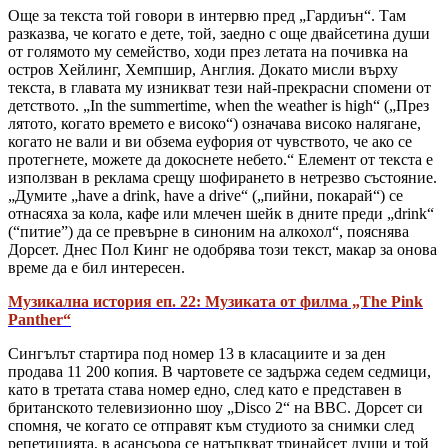
Още за текста той говори в интервю пред „Гардиън“. Там
разказва, че когато е дете, той, заедно с още двайсетина души
от голямото му семейство, ходи през летата на почивка на
остров Хейлинг, Хемпшир, Англия. Докато мисли върху
текста, в главата му изникват тези най-прекрасни спомени от
детството. „In the summertime, when the weather is high“ („През
лятото, когато времето е високо“) означава високо налягане,
когато не вали и ви обзема еуфория от чувството, че ако се
протегнете, можете да докоснете небето.“ Елемент от текста е
използван в реклама срещу шофирането в нетрезво състояние.
„Думите „have a drink, have a drive“ („пийни, покарай“) се
отнасяха за кола, кафе или млечен шейк в дните преди „drink“
(“питие”) да се превърне в синоним на алкохол“, пояснява
Дорсет. Днес Пол Кинг не одобрява този текст, макар за онова
време да е бил интересен.
Музикална история еп. 22: Музиката от филма „The Pink
Panther“
Сингълът стартира под номер 13 в класациите и за ден
продава 11 200 копия. В чартовете се задържа седем седмици,
като в третата става номер едно, след като е представен в
британското телевизионно шоу „Disco 2“ на BBC. Дорсет си
спомня, че когато се отправят към студиото за снимки след
репетицията, в асансьора се натъпкват тринайсет души и той