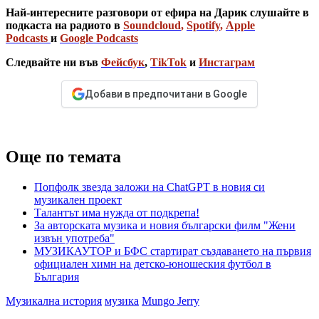
Най-интересните разговори от ефира на Дарик слушайте в
подкаста на радиото в
Soundcloud
,
Spotify
,
Apple
Podcasts
и
Google Podcasts
Следвайте ни във
Фейсбук
,
TikTok
и
Инстаграм
Добави в предпочитани в Google
Още по темата
Попфолк звезда заложи на ChatGPT в новия си
музикален проект
Талантът има нужда от подкрепа!
За авторската музика и новия български филм "Жени
извън употреба"
МУЗИКАУТОР и БФС стартират създаването на първия
официален химн на детско-юношеския футбол в
България
Музикална история
музика
Mungo Jerry