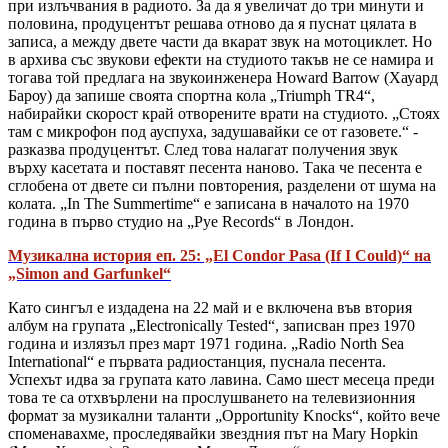
при излъчвания в радиото. За да я увеличат до три минути и
половина, продуцентът решава отново да я пуснат цялата в
записа, а между двете части да вкарат звук на мотоциклет. Но
в архива със звукови ефекти на студиото такъв не се намира и
тогава той предлага на звукоинженера Howard Barrow (Хауард
Бароу) да запише своята спортна кола „Triumph TR4“,
набирайки скорост край отворените врати на студиото. „Стоях
там с микрофон под ауспуха, задушавайки се от газовете.“ -
разказва продуцентът. След това налагат получения звук
върху касетата и поставят песента наново. Така че песента е
сглобена от двете си пълни повторения, разделени от шума на
колата. „In The Summertime“ е записана в началото на 1970
година в първо студио на „Pye Records“ в Лондон.
Музикална история еп. 25: „El Condor Pasa (If I Could)“ на
„Simon and Garfunkel“
Като сингъл е издадена на 22 май и е включена във втория
албум на групата „Electronically Tested“, записван през 1970
година и излязъл през март 1971 година. „Radio North Sea
International“ е първата радиостанция, пуснала песента.
Успехът идва за групата като лавина. Само шест месеца преди
това те са отхвърлени на прослушването на телевизионния
формат за музикални таланти „Opportunity Knocks“, който вече
споменавахме, проследявайки звездния път на Mary Hopkin