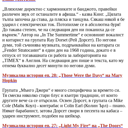
„Влязохме директно с хармониките и банджото, правейки
различен звук от останалите в афиша.“ - казва Кинг. „Цялата
тълпа започна да става, да пляска и танцува. Сякаш някой я бе
ударил с електрически ток. Потопихме се в абсолютна буря!
До такава степен, че на следващия ден ни поканиха да се
върнем.“ Автор на „In The Summertime“ е основният вокалист
и китарист на групата Ray Dorset (Рей Дорсет). По негови
думи, той съчинява музиката, подрънквайки на китарата си
„Fender Stratocaster“ в един ден на 1968 година, докато е в
отпуск от тогавашната си работа за лабораторията на
„TIMEX“ в Англия. На следващия ден пише и текста, като му
отнема буквално десет минути по негови думи.
Музикална история еп. 28: „Those Were the Days“ на Mary
Hopkin
Групата „Мънго Джери“ е много специфична за времето си.
Тя смесва няколко стари блус и кънтри традиции, от които
другите вече са се отърсили. Освен Дорсет, в групата са Mike
Cole (Майк Коул) - контрабас и Colin Earl (Колин Ърл) – пиано.
Нямат барабанист, затова Дорсет свири в песента на кабаса –
ударен инструмент, подобен на шейкър.
Музикална история еп. 27: „Light My Fire“ на „The Doors“