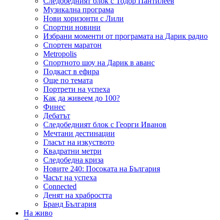
Следобедният блок с Тодор Пантилеев
Музикална програма
Нови хоризонти с Лили
Спортни новини
Избрани моменти от програмата на Дарик радио
Спортен маратон
Metropolis
Спортното шоу на Дарик в аванс
Подкаст в ефира
Още по темата
Портрети на успеха
Как да живеем до 100?
Финес
Дебатът
Следобедният блок с Георги Иванов
Мечтани дестинации
Гласът на изкуството
Квадратни метри
Следобедна криза
Новите 240: Посоката на България
Часът на успеха
Connected
Денят на храбростта
Бранд България
На живо