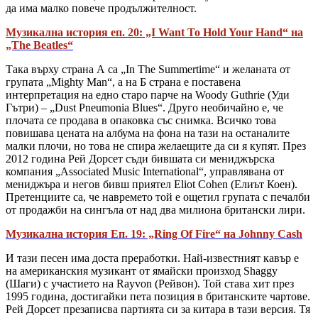
да има малко повече продължителност.
Музикална история еп. 20: „I Want To Hold Your Hand“ на
„The Beatles“
Така върху страна А са „In The Summertime“ и желаната от
групата „Mighty Man“, а на Б страна е поставена
интерпретация на едно старо парче на Woody Guthrie (Уди
Гътри) – „Dust Pneumonia Blues“. Друго необичайно е, че
плочата се продава в опаковка със снимка. Всичко това
повишава цената на албума на фона на тази на останалите
малки плочи, но това не спира желаещите да си я купят. През
2012 година Рей Дорсет съди бившата си мениджърска
компания „Associated Music International“, управлявана от
мениджъра и негов бивш приятел Eliot Cohen (Елиът Коен).
Претенциите са, че навремето той е ощетил групата с печалби
от продажби на сингъла от над два милиона британски лири.
Музикална история Еп. 19: „Ring Of Fire“ на Johnny Cash
И тази песен има доста преработки. Най-известният кавър е
на американския музикант от ямайски произход Shaggy
(Шаги) с участието на Rayvon (Рейвон). Той става хит през
1995 година, достигайки пета позиция в британските чартове.
Рей Дорсет презаписва партията си за китара в тази версия. Тя