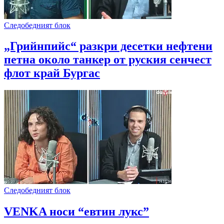
Следобедният блок
„Грийнпийс“ разкри десетки нефтени
петна около танкер от руския сенчест
флот край Бургас
Следобедният блок
VENKA носи “евтин лукс”