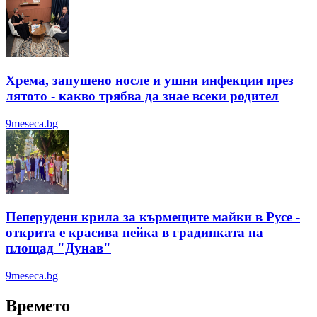
Хрема, запушено носле и ушни инфекции през
лятотo - какво трябва да знае всеки родител
9meseca.bg
Пеперудени крила за кърмещите майки в Русе -
открита е красива пейка в градинката на
площад "Дунав"
9meseca.bg
Времето