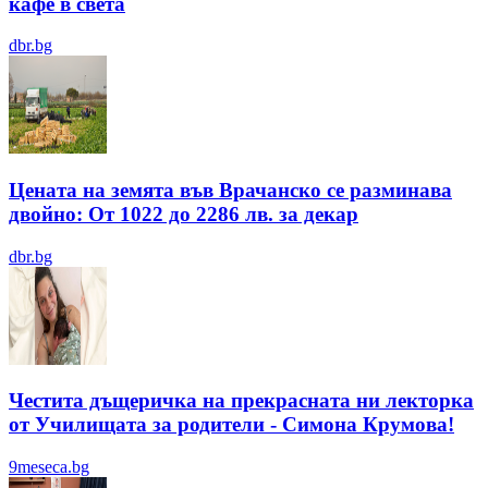
кафе в света
dbr.bg
Цената на земята във Врачанско се разминава
двойно: От 1022 до 2286 лв. за декар
dbr.bg
Честита дъщеричка на прекрасната ни лекторка
от Училищата за родители - Симона Крумова!
9meseca.bg