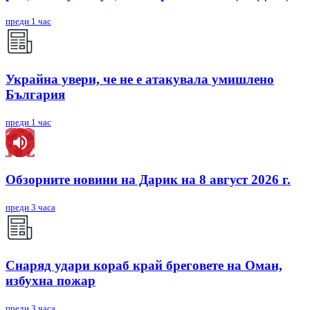
преди 1 час
Украйна увери, че не е атакувала умишлено
България
преди 1 час
Обзорните новини на Дарик на 8 август 2026 г.
преди 3 часа
Снаряд удари кораб край бреговете на Оман,
избухна пожар
преди 3 часа