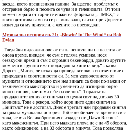
засяда, което предизвиква паника. За щастие, проблемът е
отстранен бързо и песента се чува и в телевизията. От този
момент хората от горните етажи на фабриката „TIMEX,“ с
които дотогава само са се разминавали, слизат при Дорсет и
искат да са му приятели, а жените го преследват.
Музикална история еп. 21: „Blowin’ In The Wind“ на Bob
Dylan
„Гледайки видеоклипове от изпълненията ни на песента от
онова време, виждам, че съм с голяма усмивка, нося
безвкусни дрехи и съм с огромни бакенбарди, докато другите
момчета в групата имат подходящ за хипита вид.“ - казва
Дорсет. „Мисля, че исках да приведа всичко в съответствие с
природата и спонтанността си. За мен удоволствието от
музиката и отношението към нея винаги са били по-важни от
техническото майсторство и умението да изсвириш бързо
много тонове, което ми е безразлично.“ Тиражът на
продадените копия от сингъла по целия свят надхвърля 30
милиона. Това е рекорд, който дори нито един сингъл на
„Бийтълс“ не е достигал. Днес е третият най-продаван сингъл
за цялата музикална история. Той е необичаен за времето си с
това, че във Великобритания е издаден от „Dawn Records“
като максисингъл. При него малката плоча не е на 45 оборота,
както обикновено, а на 33 оборота в минута. Това позволява