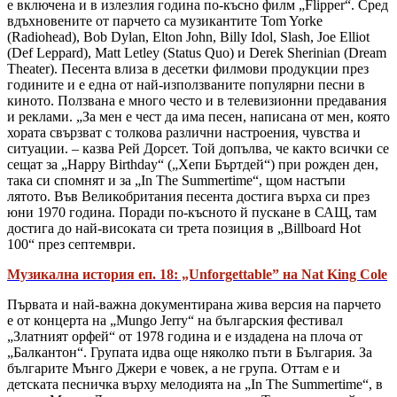
е включена и в излезлия година по-късно филм „Flipper“. Сред
вдъхновените от парчето са музикантите Tom Yorke
(Radiohead), Bob Dylan, Elton John, Billy Idol, Slash, Joe Elliot
(Def Leppard), Matt Letley (Status Quo) и Derek Sherinian (Dream
Theater). Песента влиза в десетки филмови продукции през
годините и е една от най-използваните популярни песни в
киното. Ползвана е много често и в телевизионни предавания
и реклами. „За мен е чест да има песен, написана от мен, която
хората свързват с толкова различни настроения, чувства и
ситуации. – казва Рей Дорсет. Той допълва, че както всички се
сещат за „Happy Birthday“ („Хепи Бъртдей“) при рожден ден,
така си спомнят и за „In The Summertime“, щом настъпи
лятото. Във Великобритания песента достига върха си през
юни 1970 година. Поради по-късното й пускане в САЩ, там
достига до най-високата си трета позиция в „Billboard Hot
100“ през септември.
Музикална история еп. 18: „Unforgettable” на Nat King Cole
Първата и най-важна документирана жива версия на парчето
е от концерта на „Mungo Jerry“ на българския фестивал
„Златният орфей“ от 1978 година и е издадена на плоча от
„Балкантон“. Групата идва още няколко пъти в България. За
българите Мънго Джери е човек, а не група. Оттам е и
детската песничка върху мелодията на „In The Summertime“, в