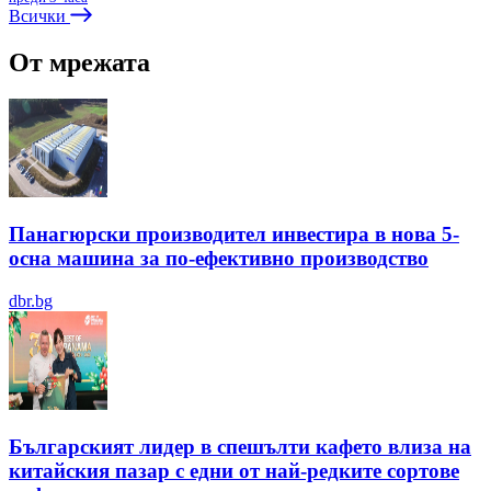
Всички
От мрежата
Панагюрски производител инвестира в нова 5-
осна машина за по-ефективно производство
dbr.bg
Българският лидер в спешълти кафето влиза на
китайския пазар с едни от най-редките сортове