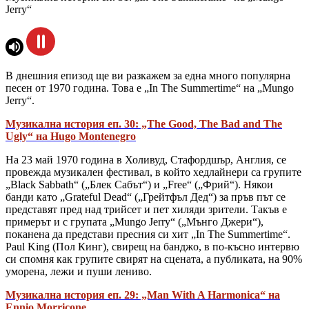
Jerry“
В днешния епизод ще ви разкажем за една много популярна
песен от 1970 година. Това е „In The Summertime“ на „Mungo
Jerry“.
Музикална история еп. 30: „The Good, The Bad and The
Ugly“ на Hugo Montenegro
На 23 май 1970 година в Холивуд, Стафордшър, Англия, се
провежда музикален фестивал, в който хедлайнери са групите
„Black Sabbath“ („Блек Сабът“) и „Free“ („Фрий“). Някои
банди като „Grateful Dead“ („Грейтфъл Дед“) за пръв път се
представят пред над трийсет и пет хиляди зрители. Такъв е
примерът и с групата „Mungo Jerry“ („Мънго Джери“),
поканена да представи пресния си хит „In The Summertime“.
Paul King (Пол Кинг), свирещ на банджо, в по-късно интервю
си спомня как групите свирят на сцената, а публиката, на 90%
уморена, лежи и пуши лениво.
Музикална история еп. 29: „Man With A Harmonica“ на
Ennio Morricone