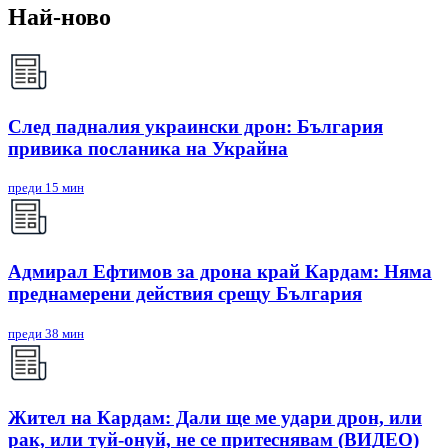
Най-ново
След падналия украински дрон: България
привика посланика на Украйна
преди 15 мин
Адмирал Ефтимов за дрона край Кардам: Няма
преднамерени действия срещу България
преди 38 мин
Жител на Кардам: Дали ще ме удари дрон, или
рак, или туй-онуй, не се притеснявам (ВИДЕО)