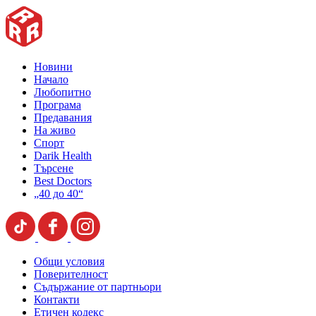
Новини
Начало
Любопитно
Програма
Предавания
На живо
Спорт
Darik Health
Търсене
Best Doctors
„40 до 40“
Общи условия
Поверителност
Съдържание от партньори
Контакти
Етичен кодекс