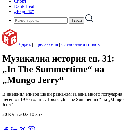
Спорт
Darik Health
„40 до 40“
Дарик
|
Предавания
|
Следобедният блок
Музикална история еп. 31:
„In The Summertime“ на
„Mungo Jerry“
В днешния епизод ще ви разкажем за една много популярна
песен от 1970 година. Това е „In The Summertime“ на „Mungo
Jerry“
20 Юни 2023 10:35 ч.