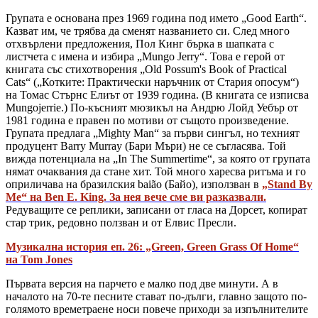
Групата е основана през 1969 година под името „Good Earth“.
Казват им, че трябва да сменят названието си. След много
отхвърлени предложения, Пол Кинг бърка в шапката с
листчета с имена и избира „Mungo Jerry“. Това е герой от
книгата със стихотворения „Old Possum's Book of Practical
Cats“ („Котките: Практически наръчник от Стария опосум“)
на Томас Стърнс Елиът от 1939 година. (В книгата се изписва
Mungojerrie.) По-късният мюзикъл на Андрю Лойд Уебър от
1981 година е правен по мотиви от същото произведение.
Групата предлага „Mighty Man“ за първи сингъл, но техният
продуцент Barry Murray (Бари Мъри) не се съгласява. Той
вижда потенциала на „In The Summertime“, за която от групата
нямат очаквания да стане хит. Той много харесва ритъма и го
оприличава на бразилския baião (Байо), използван в
„Stand By
Me“ на Ben E. King. За нея вече сме ви разказвали.
Редуващите се реплики, записани от гласа на Дорсет, копират
стар трик, редовно ползван и от Елвис Пресли.
Музикална история еп. 26: „Green, Green Grass Of Home“
на Tom Jones
Първата версия на парчето е малко под две минути. А в
началото на 70-те песните стават по-дълги, главно защото по-
голямото времетраене носи повече приходи за изпълнителите