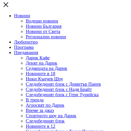
Новини
Водещи новини
Новини България
Новини от Света
Регионални новини
Любопитно
Програма
Предавания
Дарик Кафе
Денят на Дарик
Седмицата на Дарик
Новините в 18
Ники Кънчев Шоу
Следобедният блок с Димитър Панев
Следобедният блок с Надя Брайт
Следобедният блок с Гери Турийска
В тренда
Агросвят по Дарик
Време за джаз
Спортното шоу на Дарик
Следобедният блок
Новините в 12