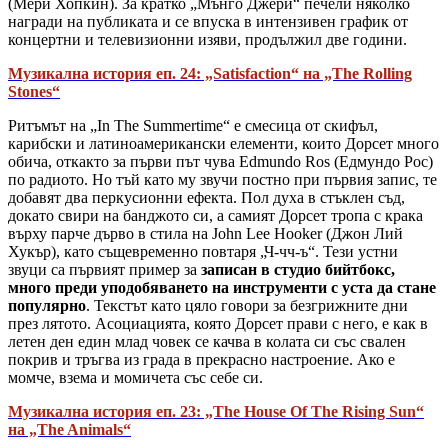
(Мери Хопкин). За кратко „Мънго Джери“ печели няколко
награди на публиката и се впуска в интензивен график от
концертни и телевизионни изяви, продължил две години.
Музикална история еп. 24: „Satisfaction“ на „The Rolling
Stones“
Ритъмът на „In The Summertime“ е смесица от скифъл,
карибски и латиноамерикански елементи, които Дорсет много
обича, откакто за първи път чува Edmundo Ros (Едмундо Рос)
по радиото. Но тъй като му звучи постно при първия запис, те
добавят два перкусионни ефекта. Пол духа в стъклен съд,
докато свири на банджото си, а самият Дорсет тропа с крака
върху парче дърво в стила на John Lee Hooker (Джон Лий
Хукър), като същевременно повтаря „Ч-чч-ъ“. Тези устни
звуци са първият пример за
записан в студио бийтбокс,
много преди уподобяването на инструменти с уста да стане
популярно
. Текстът като цяло говори за безгрижните дни
през лятото. Асоциацията, която Дорсет прави с него, е как в
летен ден един млад човек се качва в колата си със свален
покрив и тръгва из града в прекрасно настроение. Ако е
момче, взема и момичета със себе си.
Музикална история еп. 23: „The House Of The Rising Sun“
на „The Animals“