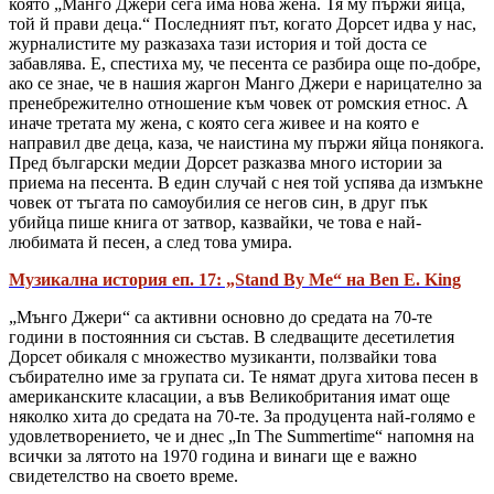
която „Манго Джери сега има нова жена. Тя му пържи яйца,
той й прави деца.“ Последният път, когато Дорсет идва у нас,
журналистите му разказаха тази история и той доста се
забавлява. Е, спестиха му, че песента се разбира още по-добре,
ако се знае, че в нашия жаргон Манго Джери е нарицателно за
пренебрежително отношение към човек от ромския етнос. А
иначе третата му жена, с която сега живее и на която е
направил две деца, каза, че наистина му пържи яйца понякога.
Пред български медии Дорсет разказва много истории за
приема на песента. В един случай с нея той успява да измъкне
човек от тъгата по самоубилия се негов син, в друг пък
убийца пише книга от затвор, казвайки, че това е най-
любимата й песен, а след това умира.
Музикална история еп. 17: „Stand By Me“ на Ben E. King
„Мънго Джери“ са активни основно до средата на 70-те
години в постоянния си състав. В следващите десетилетия
Дорсет обикаля с множество музиканти, ползвайки това
събирателно име за групата си. Те нямат друга хитова песен в
американските класации, а във Великобритания имат още
няколко хита до средата на 70-те. За продуцента най-голямо е
удовлетворението, че и днес „In The Summertime“ напомня на
всички за лятото на 1970 година и винаги ще е важно
свидетелство на своето време.