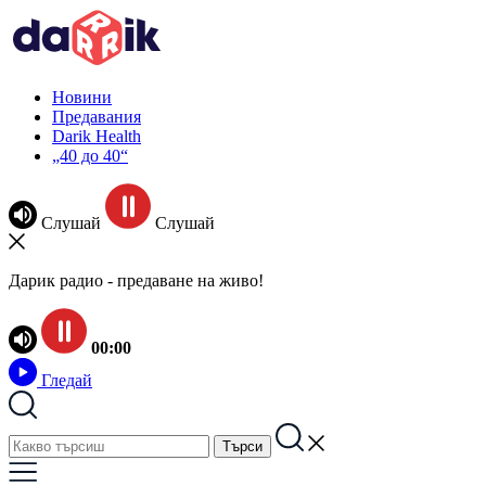
Новини
Предавания
Darik Health
„40 до 40“
Слушай
Слушай
Дарик радио - предаване на живо!
00:00
Гледай