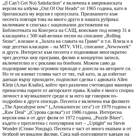
„(I Can’t Get No) Satisfaction“ е включена в американската
версия на албума „Out Of Our Heads“ от 1965 година, като в
британската му версия е пропусната. Признанието към
песента повтаря това на много други в нашата рубрика:
включване в списъка с национални достижения на
Библиотеката на Конгреса на САЩ, вписване под номер 31 в
класацията с 500 най-велики песни на списание „Rolling
Stone“, влизане в „Залата на славата на Грами“ и т.н. Влиза и в
още десетки класации – на MTV, VH1, списание „Newsweek“
и други. Интересът към песента е подновяван многократно
чрез десетки шоу програми, филми и концертни записи,
включително и с реклами на бонбони. Можем само да
подозираме колко огромни приходи е донесла на авторите си.
Но те не взимат голяма част от тях, тъй като, за да избегнат
данъци върху приходите, подписват сделка с адвоката Allen
Klein (Алън Клайн), който чрез различни счетоводни маневри
пренасочва парите от авторските права. Клайн е много спорна
личност в музикалните среди и за него ще говорим по-
подробно в други епизоди. Песента е включена във филмите
„The Apocalypse now“ („Апокалипсис сега“) от 1979 година и
„Raw Deal“ „(Сурова сделка“) от 1986 година. Интересна
версия има и от друг филм от 1972 година, „Puzzle Blues“,
където е преплетена с популярния хит – „Uptight“ на Stevie
Wonder (Стиви Уондър). Песента е част от много екшъни и от
безброй музикални филми. Сред най-популярните кавъри на