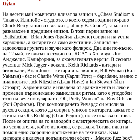
Dylan
На десети май момчетата влизат за записи в „Chess Studios“ в
Чикаго, Илинойс - студиото, в което седем години по-рано
Chuck Berry записва своя хит „Johnny B. Goode“, за когото
разказахме в предишен епизод. В този първи запис на
„Satisfaction“ Brian Jones (Брайън Джоунс) свири и на устна
хармоника, а китарите са само акустични. Записът не
задоволява групата и звучи като фолкрок. Два дни по-късно,
на 12 май, те влизат в студио на „RCA“ в Холивуд, Лос
Анджелис, Калифорния, за окончателната версия. В сесията
участват Mick Jagger - вокали, Keith Richards - китари и
беквокали, Brian Jones – китари и клавишни, Bill Wyman (Бил
Уаймън) - бас и Charlie Watts (Чарли Уотс) – барабани, заедно с
пианистите Jack Nitzsche (Джак Ниче) и Ian Stewart (Йън
Стюарт). Хармониката е извадена от аранжимента и леко е
променен първоначално замисления ритъм, като е уподобен
този на вече популярната „Oh, Pretty Woman“ на Roy Orbison
(Рой Орбисън). При композирането Ричардс си мисли за
духова секция, която да свири в унисон с китарата, какъвто е
стилът на Otis Redding (Отис Рединг), но се отказва от това.
После се опитва да го наподоби с електрическата си китара,
но усилвателят, който използва, се разваля. Тогава идва на
помощ едно скорошно достижение на техниката. Към
китарата е включен допълнителен ефект - „Maestro fuzz box“,