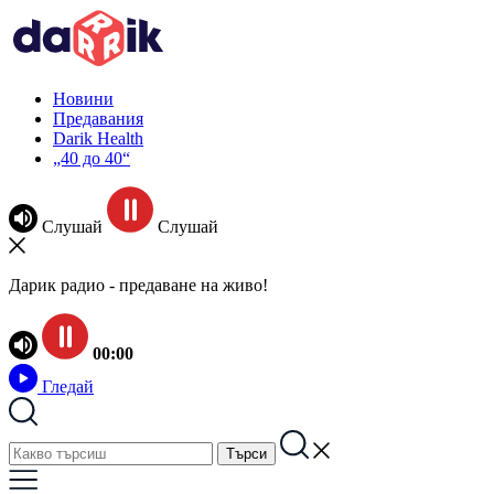
Новини
Предавания
Darik Health
„40 до 40“
Слушай
Слушай
Дарик радио - предаване на живо!
00:00
Гледай