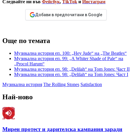
Следвайте ни във
Фейсбук
,
TikTok
и
Инстаграм
Добави в предпочитани в Google
Още по темата
Музикална история еп. 100: „Hey Jude“ на „The Beatles“
Музикална история еп. 99: „A Whiter Shade of Pale“ на
„Procol Harum“
Музикална история еп. 98: „Delilah“ на Tom Jones: Част II
Музикална история еп. 98: „Delilah“ на Tom Jones: Част I
Музикална история
The Rolling Stones
Satisfaction
Най-ново
Мирен протест и дарителска кампания заради