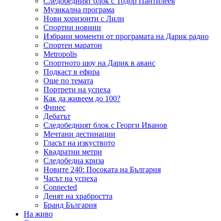
Следобедният блок с Тодор Пантилеев
Музикална програма
Нови хоризонти с Лили
Спортни новини
Избрани моменти от програмата на Дарик радио
Спортен маратон
Metropolis
Спортното шоу на Дарик в аванс
Подкаст в ефира
Още по темата
Портрети на успеха
Как да живеем до 100?
Финес
Дебатът
Следобедният блок с Георги Иванов
Мечтани дестинации
Гласът на изкуството
Квадратни метри
Следобедна криза
Новите 240: Посоката на България
Часът на успеха
Connected
Денят на храбростта
Бранд България
На живо