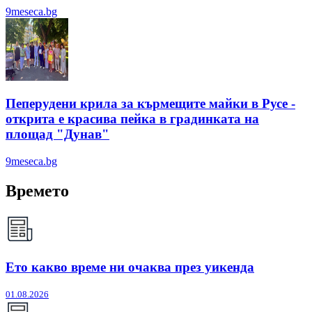
9meseca.bg
Пеперудени крила за кърмещите майки в Русе -
открита е красива пейка в градинката на
площад "Дунав"
9meseca.bg
Времето
Ето какво време ни очаква през уикенда
01.08.2026