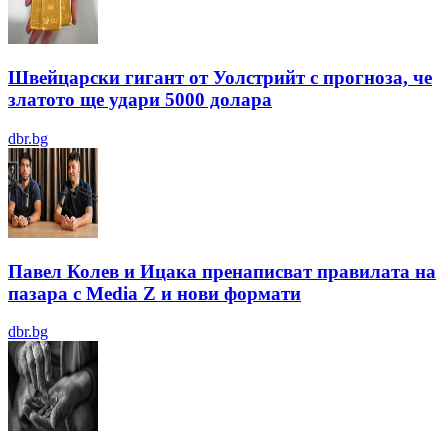
Швейцарски гигант от Уолстрийт с прогноза, че
златото ще удари 5000 долара
dbr.bg
Павел Колев и Ицака пренаписват правилата на
пазара с Media Z и нови формати
dbr.bg