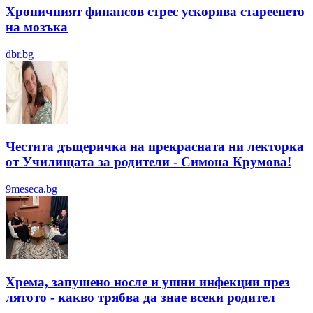
Хроничният финансов стрес ускорява стареенето
на мозъка
dbr.bg
Честита дъщеричка на прекрасната ни лекторка
от Училищата за родители - Симона Крумова!
9meseca.bg
Хрема, запушено носле и ушни инфекции през
лятотo - какво трябва да знае всеки родител