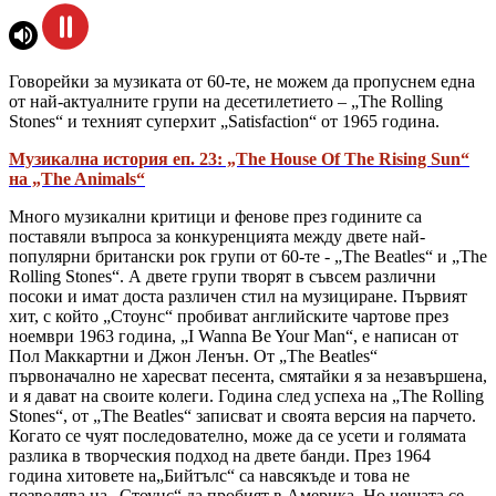
Говорейки за музиката от 60-те, не можем да пропуснем една
от най-актуалните групи на десетилетието – „The Rolling
Stones“ и техният суперхит „Satisfaction“ от 1965 година.
Музикална история еп. 23: „The House Of The Rising Sun“
на „The Animals“
Много музикални критици и фенове през годините са
поставяли въпроса за конкуренцията между двете най-
популярни британски рок групи от 60-те - „The Beatles“ и „The
Rolling Stones“. А двете групи творят в съвсем различни
посоки и имат доста различен стил на музициране. Първият
хит, с който „Стоунс“ пробиват английските чартове през
ноември 1963 година, „I Wanna Be Your Man“, е написан от
Пол Маккартни и Джон Ленън. От „The Beatles“
първоначално не харесват песента, смятайки я за незавършена,
и я дават на своите колеги. Година след успеха на „The Rolling
Stones“, от „The Beatles“ записват и своята версия на парчето.
Когато се чуят последователно, може да се усети и голямата
разлика в творческия подход на двете банди. През 1964
година хитовете на„Бийтълс“ са навсякъде и това не
позволява на „Стоунс“ да пробият в Америка. Но нещата се