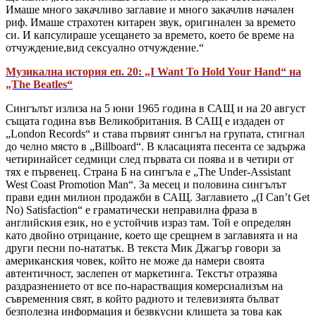
Имаше много закачливо заглавие и много закачлив начален
риф. Имаше страхотен китарен звук, оригинален за времето
си. И капсулираше усещането за времето, което бе време на
отчуждение,вид сексуално отчуждение.“
Музикална история еп. 20: „I Want To Hold Your Hand“ на
„The Beatles“
Сингълът излиза на 5 юни 1965 година в САЩ и на 20 август
същата година във Великобритания. В САЩ е издаден от
„London Records“ и става първият сингъл на групата, стигнал
до челно място в „Billboard“. В класацията песента се задържа
четиринайсет седмици след първата си поява и в четири от
тях е първенец. Страна Б на сингъла е „The Under-Assistant
West Coast Promotion Man“. За месец и половина сингълът
прави един милион продажби в САЩ. Заглавието „(I Can’t Get
No) Satisfaction“ е граматически неправилна фраза в
английския език, но е устойчив израз там. Той е определян
като двойно отрицание, което ще срещнем в заглавията и на
други песни по-нататък. В текста Мик Джагър говори за
американския човек, който не може да намери своята
автентичност, заслепен от маркетинга. Текстът отразява
раздразнението от все по-нарастващия комерсиализъм на
съвременния свят, в който радиото и телевизията бълват
безполезна информация и безвкусни клишета за това как