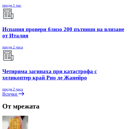
преди 1 час
Испания провери близо 200 пътници на влизане
от Италия
преди 2 часа
Четирима загинаха при катастрофа с
хеликоптер край Рио де Жанейро
преди 2 часа
Всички
От мрежата