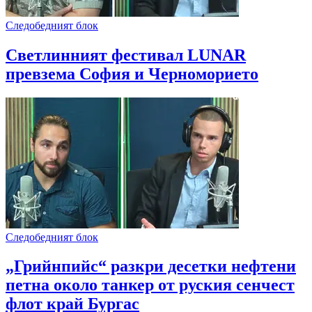
Следобедният блок
Светлинният фестивал LUNAR
превзема София и Черноморието
Следобедният блок
„Грийнпийс“ разкри десетки нефтени
петна около танкер от руския сенчест
флот край Бургас