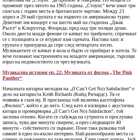
променят през лятото на 1965 година. „Стоунс“ вече имат три
сингъла с първи места в британските чартове. Между 23
април и 29 май групата е на първото си американско турне.
Деветият им концерт е на шести май на стадиона „Джак
Ръсел“ в Клируотър, Флорида, пред над три хиляди души.
Около двеста млади фенове се качват по трибуните, спречкват
се с полицията и се втурват към сцената. Настава хаос и
групата е принудена да спре след четвъртата песен.
Музикантите се качват в кола и бързо се прибират в хотела. Те
вече познават настроенията на младите американци, търсещи
израз на недоволството си чрез музиката.
Музикална история еп. 22: Музиката от филма „The Pink
Panther“
Началната китарна мелодия на „(I Can’t Get No) Satisfaction“ е
дело на китариста Keith Richards (Кийд Ричардс). Тя се
появява в съня му. В просъница той включва касетофона
„Филипс“, който е до него. След като я изсвирва с акустична
китара и промърморва „(I Can’t Get No) Satisfaction“, той
заспива отново. Когато се събужда на сутринта и прослушва
записа, чува две минути свирене, а през следващите 40
минути - собственото си хъркане. Поне така разказва той
самият в едно по-късно интервю. Най-разнообразни места са
сочени за раждането на тази мелодия. Едни сочат хотела „Jack