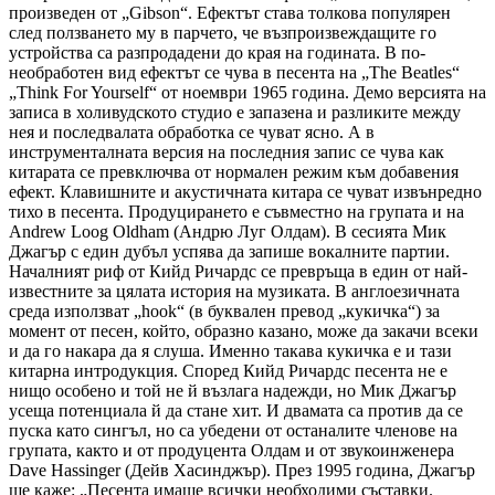
произведен от „Gibson“. Ефектът става толкова популярен
след ползването му в парчето, че възпроизвеждащите го
устройства са разпродадени до края на годината. В по-
необработен вид ефектът се чува в песента на „The Beatles“
„Think For Yourself“ от ноември 1965 година. Демо версията на
записа в холивудското студио е запазена и разликите между
нея и последвалата обработка се чуват ясно. А в
инструменталната версия на последния запис се чува как
китарата се превключва от нормален режим към добавения
ефект. Клавишните и акустичната китара се чуват извънредно
тихо в песента. Продуцирането е съвместно на групата и на
Andrew Loog Oldham (Андрю Луг Олдам). В сесията Мик
Джагър с един дубъл успява да запише вокалните партии.
Началният риф от Кийд Ричардс се превръща в един от най-
известните за цялата история на музиката. В англоезичната
среда използват „hook“ (в буквален превод „кукичка“) за
момент от песен, който, образно казано, може да закачи всеки
и да го накара да я слуша. Именно такава кукичка е и тази
китарна интродукция. Според Кийд Ричардс песента не е
нищо особено и той не й възлага надежди, но Мик Джагър
усеща потенциала й да стане хит. И двамата са против да се
пуска като сингъл, но са убедени от останалите членове на
групата, както и от продуцента Олдам и от звукоинженера
Dave Hassinger (Дейв Хасинджър). През 1995 година, Джагър
ще каже: „Песента имаше всички необходими съставки.