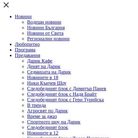
Новини
Водещи новини
Новини България
Новини от Света
Регионални новини
Любопитно
Програма
Предавания
Дарик Кафе
Денят на Дарик
Седмицата на Дарик
Новините в 18
Ники Кънчев Шоу
Следобедният блок с Димитър Панев
Следобедният блок с Надя Брайт
Следобедният блок с Гери Турийска
В тренда
Агросвят по Дарик
Време за джаз
Спортното шоу на Дарик
Следобедният блок
Новините в 12