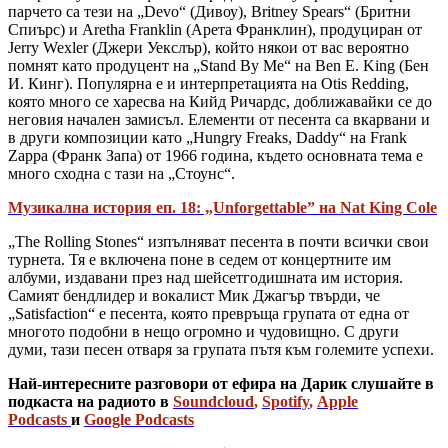
парчето са тези на „Devo“ (Дивоу), Britney Spears“ (Бритни
Спиърс) и Aretha Franklin (Арета Франклин), продуциран от
Jerry Wexler (Джери Уекслър), който някои от вас вероятно
помнят като продуцент на „Stand By Me“ на Ben E. King (Бен
И. Кинг). Популярна е и интерпретацията на Otis Redding,
която много се харесва на Кийд Ричардс, доближавайки се до
неговия начален замисъл. Елементи от песента са вкарвани и
в други композиции като „Hungry Freaks, Daddy“ на Frank
Zappa (Франк Запа) от 1966 година, където основната тема е
много сходна с тази на „Стоунс“.
Музикална история еп. 18: „Unforgettable” на Nat King Cole
„The Rolling Stones“ изпълняват песента в почти всички свои
турнета. Тя е включена поне в седем от концертните им
албуми, издавани през над шейсетгодишната им история.
Самият бендлидер и вокалист Мик Джагър твърди, че
„Satisfaction“ е песента, която превръща групата от една от
многото подобни в нещо огромно и чудовищно. С други
думи, тази песен отваря за групата пътя към големите успехи.
Най-интересните разговори от ефира на Дарик слушайте в
подкаста на радиото в
Soundcloud
,
Spotify
,
Apple
Podcasts
и
Google Podcasts