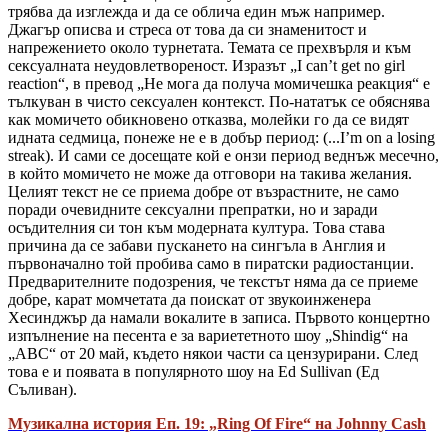
трябва да изглежда и да се облича един мъж например.
Джагър описва и стреса от това да си знаменитост и
напрежението около турнетата. Темата се прехвърля и към
сексуалната неудовлетвореност. Изразът „I can’t get no girl
reaction“, в превод „Не мога да получа момичешка реакция“ е
тълкуван в чисто сексуален контекст. По-нататък се обяснява
как момичето обикновено отказва, молейки го да се видят
идната седмица, понеже не е в добър период: (...I’m on a losing
streak). И сами се досещате кой е онзи период веднъж месечно,
в който момичето не може да отговори на такива желания.
Целият текст не се приема добре от възрастните, не само
поради очевидните сексуални препратки, но и заради
осъдителния си тон към модерната култура. Това става
причина да се забави пускането на сингъла в Англия и
първоначално той пробива само в пиратски радиостанции.
Предварителните подозрения, че текстът няма да се приеме
добре, карат момчетата да поискат от звукоинженера
Хесинджър да намали вокалите в записа. Първото концертно
изпълнение на песента е за вариететното шоу „Shindig“ на
„ABC“ от 20 май, където някои части са цензурирани. След
това е и появата в популярното шоу на Ed Sullivan (Ед
Съливан).
Музикална история Еп. 19: „Ring Of Fire“ на Johnny Cash