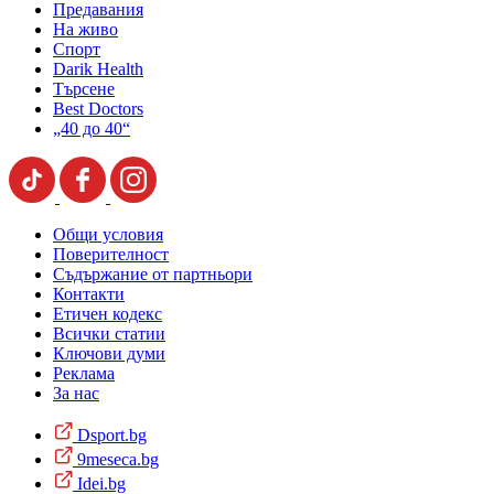
Предавания
На живо
Спорт
Darik Health
Търсене
Best Doctors
„40 до 40“
Общи условия
Поверителност
Съдържание от партньори
Контакти
Етичен кодекс
Всички статии
Ключови думи
Реклама
За нас
Dsport.bg
9meseca.bg
Idei.bg