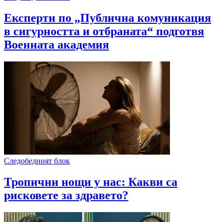
Експерти по „Публична комуникация
в сигурността и отбраната“ подготвя
Военната академия
Следобедният блок
Тропични нощи у нас: Какви са
рисковете за здравето?