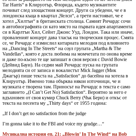
Tar Harris“ в Клируотър, Флорида, където музикантите
почиват след злощастния концерт. Други са убедени, че е в
лондонска къща в квартал „Челси“, а трети настояват, че е
хотел „Хилтън“ в британската столица. Самият Ричардс сочи
в автобиографията си като място на първата идея апартамента
си в Карлтън Хил, Сейнт Джонс Ууд, Лондон. Така или иначе,
проваленият концерт дава тласък на творческия процес. Смята
се, че Ричардс е измислил китарната мелодия под влиянието
на „Dancing In The Streets“ на соул групата „Martha & The
Vandellas“, която е доста любима на момчетата по онова време
и даже по-късно те ще запишат в своя версия с David Bowie
(Дейвид Бауи). На седми май Ричардс пуска на групата
мелодията си от записа и вокалистът Mick Jagger (Мик
Джагър) пише текста на „Satisfaction“ до басейна на хотела в
Клируотър. Именно това обърква някои източници, че и
музиката е творена там. Приносът на Ричардс в текста е само
заглавието „(I Can’t Get No) Satisfaction“. Вероятно за него е
вдъхновен от своя кумир Chuck Berry (Чък Бери) и откъс от
текста на песента му „Thirty days“ от 1955 година:
„If I don’t get no satisfaction from the judge
I’m gonna take it to the FBI and voice my grudge…“
Музикална история еп. 21: „Blowin’ In The Wind“ на Bob