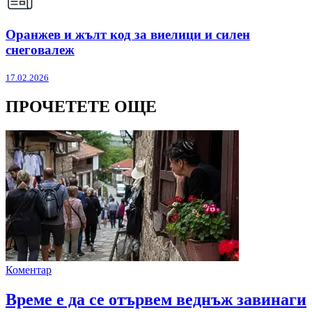
Оранжев и жълт код за виелици и силен
снеговалеж
17.02.2026
ПРОЧЕТЕТЕ ОЩЕ
Коментар
Време е да се отървем веднъж завинаги