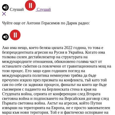
Слушай
Слушай
Чуйте още от Антони Герасимов по Дарик радио:
Ако има нещо, което беляза цялата 2022 година, то това е
безпрецедентната агресия на Русия в Украйна. Когато има
толкова силен дестабилизатор на структурата на
международните отношения, обикновено голяма част от
останалите събития са повлечени от гравитационната мощ на
този процес. Ето защо един годишен поглед на
международната политика неминуемо трябва да бъде
пречупен изцяло през призмата на конфликта, тъй като той
сам по себе си задвижи процеси, финалът на които ще бъде
съизмерим с падането на Берлинската стена в края на
Студената война, серията от конференции след Втората
световна война и подписването на Версайския договор след
Първата световна война. Актът на агресия, който Путин
извърши на територията на Европа, не е просто завоевателен
марш към нови територия. Той е и фактическо оспорване на