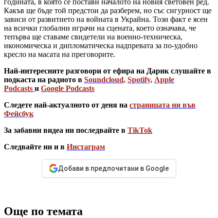
годината, в която се постави началото на новия световен ред.
Какъв ще бъде той предстои да разберем, но със сигурност ще
зависи от развитието на войната в Украйна. Този факт е ясен
на всички глобални играчи на сцената, което означава, че
тепърва ще ставаме свидетели на военно-техническа,
икономическа и дипломатическа надпревата за по-удобно
кресло на масата на преговорите.
Най-интересните разговори от ефира на Дарик слушайте в
подкаста на радиото в
Soundcloud
,
Spotify
,
Apple
Podcasts
и
Google Podcasts
Следете най-актуалното от деня на
страницата ни във
Фейсбук
За забавни видеа ни последвайте в
TikTok
Следвайте ни и в
Инстаграм
Добави в предпочитани в Google
Още по темата