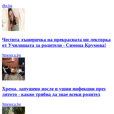
dbr.bg
Честита дъщеричка на прекрасната ни лекторка
от Училищата за родители - Симона Крумова!
9meseca.bg
Хрема, запушено носле и ушни инфекции през
лятотo - какво трябва да знае всеки родител
9meseca.bg