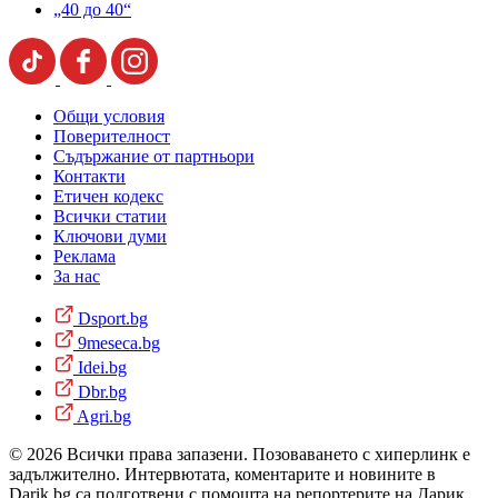
„40 до 40“
Общи условия
Поверителност
Съдържание от партньори
Контакти
Етичен кодекс
Всички статии
Ключови думи
Реклама
За нас
Dsport.bg
9meseca.bg
Idei.bg
Dbr.bg
Agri.bg
© 2026 Всички права запазени. Позоваването с хиперлинк е
задължително. Интервютата, коментарите и новините в
Darik.bg са подготвени с помощта на репортерите на Дарик