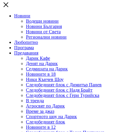
Новини
Водещи новини
Новини България
Новини от Света
Регионални новини
Любопитно
Програма
Предавания
Дарик Кафе
Денят на Дарик
Седмицата на Дарик
Новините в 18
Ники Кънчев Шоу
Следобедният блок с Димитър Панев
Следобедният блок с Надя Брайт
Следобедният блок с Гери Турийска
В тренда
Агросвят по Дарик
Време за джаз
Спортното шоу на Дарик
Следобедният блок
Новините в 12