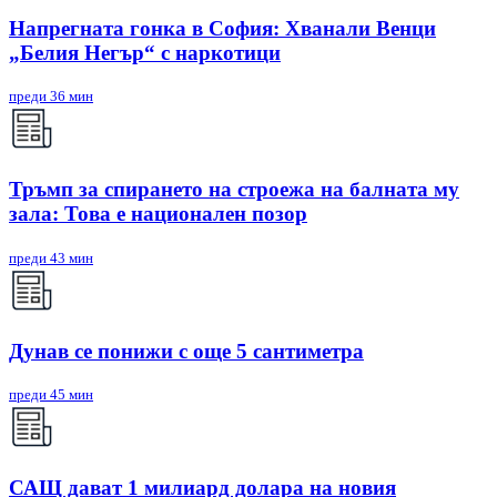
Напрегната гонка в София: Хванали Венци
„Белия Негър“ с наркотици
преди 36 мин
Тръмп за спирането на строежа на балната му
зала: Това е национален позор
преди 43 мин
Дунав се понижи с още 5 сантиметра
преди 45 мин
САЩ дават 1 милиард долара на новия