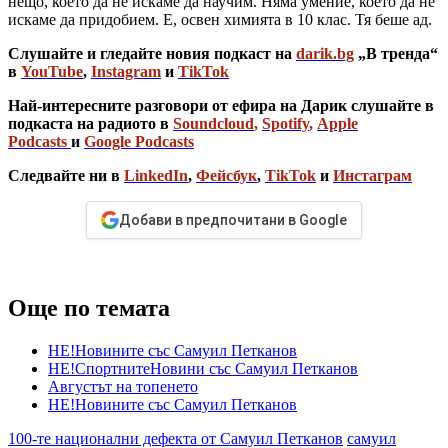
нещо, което да не искаме да научим. Няма умение, което да не
искаме да придобием. Е, освен химията в 10 клас. Тя беше ад.
Слушайте и гледайте новия подкаст на
darik.bg
„В тренда“
в
YouTube
,
Instagram
и
TikTok
Най-интересните разговори от ефира на Дарик слушайте в
подкаста на радиото в
Soundcloud
,
Spotify
,
Apple
Podcasts
и
Google Podcasts
Следвайте ни в
LinkedIn
,
Фейсбук
,
TikTok
и
Инстаграм
Добави в предпочитани в Google
Още по темата
НЕ!Новините със Самуил Петканов
НЕ!СпортнитеНовини със Самуил Петканов
Августът на топенето
НЕ!Новините със Самуил Петканов
100-те национални дефекта от Самуил Петканов
самуил