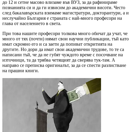
до 12 и сетне масово влизаме във ВУЗ, за да рафинираме
познанията си и да ги извисим до академични висоти. Често
след бакалавърската взимаме магистратури, докторантури, а и
неслучайно България е страната с най-много професори на
глава от населението в света.
При това нашите професори толкова много обичат да учат, че
много от тях (почти) нямат свои научни публикации, тъй като
имат скромно его и са заети да попиват откритията на
другите. Но дори да имат свои академични трудове, то те са
написани тъй, че да не губят чуждото време с посочване на
източници, та да трябва четящият да сверява тук-там. А
направо се преписва оригиналът, за да се спести разлистване
на прашни книги.