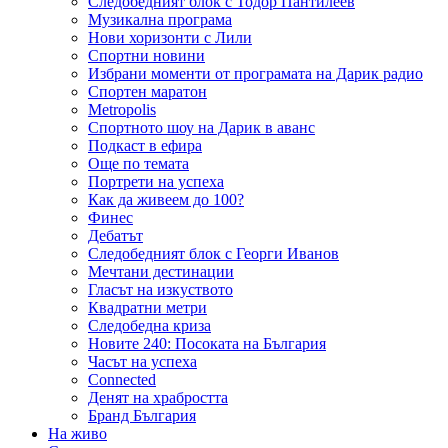
Следобедният блок с Тодор Пантилеев
Музикална програма
Нови хоризонти с Лили
Спортни новини
Избрани моменти от програмата на Дарик радио
Спортен маратон
Metropolis
Спортното шоу на Дарик в аванс
Подкаст в ефира
Още по темата
Портрети на успеха
Как да живеем до 100?
Финес
Дебатът
Следобедният блок с Георги Иванов
Мечтани дестинации
Гласът на изкуството
Квадратни метри
Следобедна криза
Новите 240: Посоката на България
Часът на успеха
Connected
Денят на храбростта
Бранд България
На живо