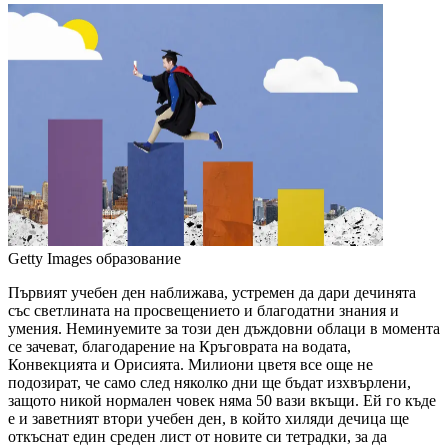
Getty Images
образование
Първият учебен ден наближава, устремен да дари дечинята
със светлината на просвещението и благодатни знания и
умения. Неминуемите за този ден дъждовни облаци в момента
се зачеват, благодарение на Кръговрата на водата,
Конвекцията и Орисията. Милиони цветя все още не
подозират, че само след няколко дни ще бъдат изхвърлени,
защото никой нормален човек няма 50 вази вкъщи. Ей го къде
е и заветният втори учебен ден, в който хиляди дечица ще
откъснат един среден лист от новите си тетрадки, за да