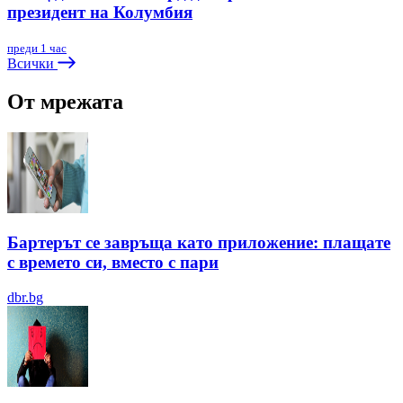
президент на Колумбия
преди 1 час
Всички
От мрежата
Бартерът се завръща като приложение: плащате
с времето си, вместо с пари
dbr.bg