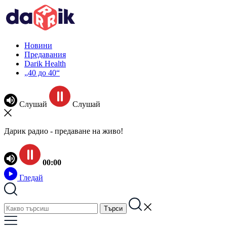
Новини
Предавания
Darik Health
„40 до 40“
Слушай
Слушай
Дарик радио - предаване на живо!
00:00
Гледай