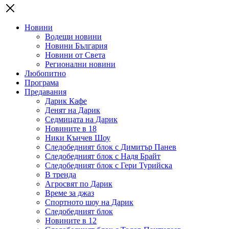
Новини
Водещи новини
Новини България
Новини от Света
Регионални новини
Любопитно
Програма
Предавания
Дарик Кафе
Денят на Дарик
Седмицата на Дарик
Новините в 18
Ники Кънчев Шоу
Следобедният блок с Димитър Панев
Следобедният блок с Надя Брайт
Следобедният блок с Гери Турийска
В тренда
Агросвят по Дарик
Време за джаз
Спортното шоу на Дарик
Следобедният блок
Новините в 12