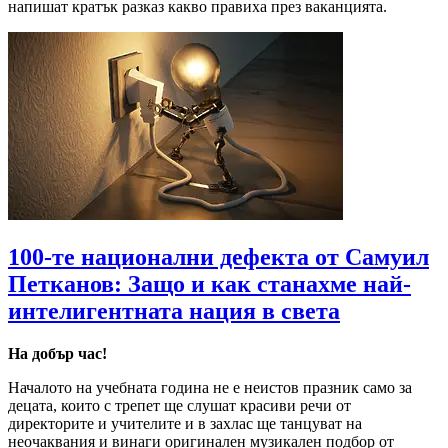
напишат кратък разказ какво правиха през ваканцията.
100-те национални дефекта от Самуил
Петканов: Защо и как станахме най-
интелигентната нация в света
На добър час!
Началото на учебната година не е неистов празник само за
децата, които с трепет ще слушат красиви речи от
директорите и учителите и в захлас ще танцуват на
неочаквания и винаги оригинален музикален подбор от