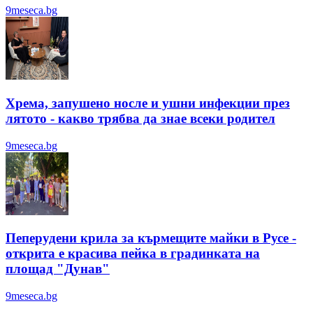
9meseca.bg
Хрема, запушено носле и ушни инфекции през
лятотo - какво трябва да знае всеки родител
9meseca.bg
Пеперудени крила за кърмещите майки в Русе -
открита е красива пейка в градинката на
площад "Дунав"
9meseca.bg