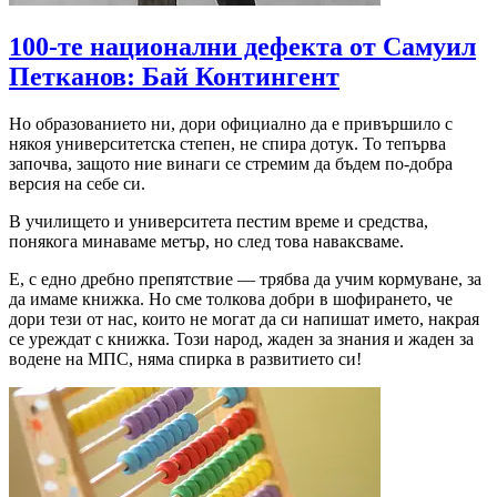
100-те национални дефекта от Самуил
Петканов: Бай Контингент
Но образованието ни, дори официално да е привършило с
някоя университетска степен, не спира дотук. То тепърва
започва, защото ние винаги се стремим да бъдем по-добра
версия на себе си.
В училището и университета пестим време и средства,
понякога минаваме метър, но след това наваксваме.
Е, с едно дребно препятствие — трябва да учим кормуване, за
да имаме книжка. Но сме толкова добри в шофирането, че
дори тези от нас, които не могат да си напишат името, накрая
се уреждат с книжка. Този народ, жаден за знания и жаден за
водене на МПС, няма спирка в развитието си!