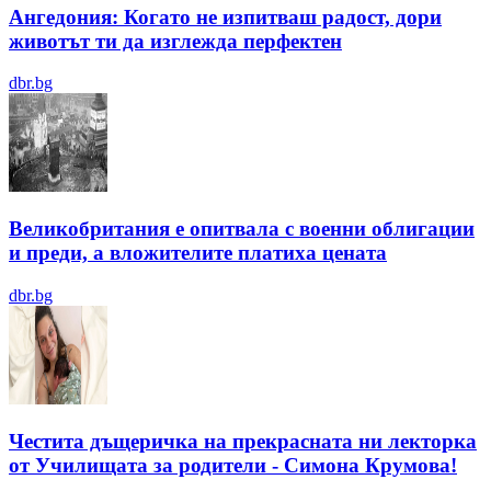
Ангедония: Когато не изпитваш радост, дори
животът ти да изглежда перфектен
dbr.bg
Великобритания е опитвала с военни облигации
и преди, а вложителите платиха цената
dbr.bg
Честита дъщеричка на прекрасната ни лекторка
от Училищата за родители - Симона Крумова!