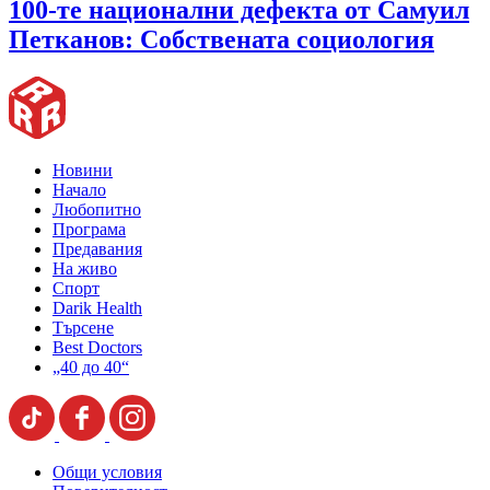
100-те национални дефекта от Самуил
Петканов: Собствената социология
Новини
Начало
Любопитно
Програма
Предавания
На живо
Спорт
Darik Health
Търсене
Best Doctors
„40 до 40“
Общи условия