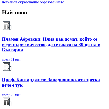
петканов
образование
образованието
Най-ново
Пламен Абровски: Няма как домат, който се
води първо качество, да се внася на 30 цента в
България
преди 11 мин
Проф. Кантарджиев: Западнонилската треска
вече е тук
преди 20 мин