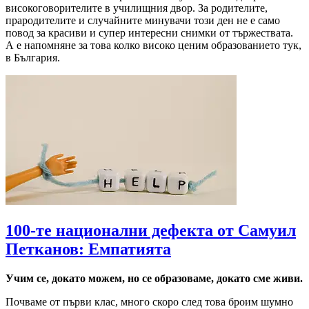
високоговорителите в училищния двор. За родителите,
прародителите и случайните минувачи този ден не е само
повод за красиви и супер интересни снимки от тържествата.
А е напомняне за това колко високо ценим образованието тук,
в България.
100-те национални дефекта от Самуил
Петканов: Емпатията
Учим се, докато можем, но се образоваме, докато сме живи.
Почваме от първи клас, много скоро след това броим шумно