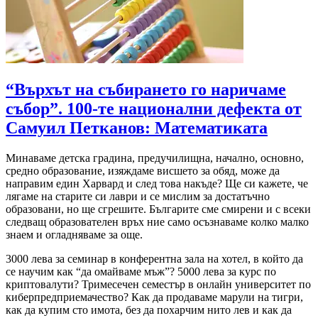
“Върхът на събирането го наричаме
събор”. 100-те национални дефекта от
Самуил Петканов: Математиката
Минаваме детска градина, предучилищна, начално, основно,
средно образование, изяждаме висшето за обяд, може да
направим един Харвард и след това накъде? Ще си кажете, че
лягаме на старите си лаври и се мислим за достатъчно
образовани, но ще сгрешите. Българите сме смирени и с всеки
следващ образователен връх ние само осъзнаваме колко малко
знаем и огладняваме за още.
3000 лева за семинар в конферентна зала на хотел, в който да
се научим как “да омайваме мъж”? 5000 лева за курс по
криптовалути? Тримесечен семестър в онлайн университет по
киберпредприемачество? Как да продаваме марули на тигри,
как да купим сто имота, без да похарчим нито лев и как да