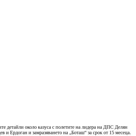
те детайли около казуса с полетите на лидера на ДПС Делян
в и Ердоган и замразяването на „Боташ“ за срок от 15 месеца.