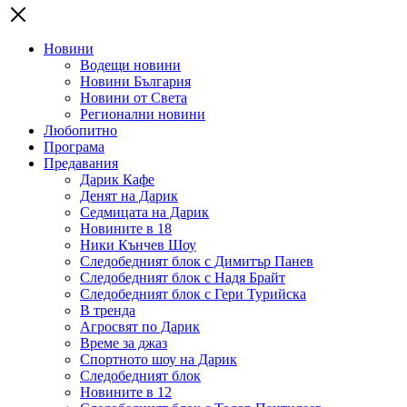
Новини
Водещи новини
Новини България
Новини от Света
Регионални новини
Любопитно
Програма
Предавания
Дарик Кафе
Денят на Дарик
Седмицата на Дарик
Новините в 18
Ники Кънчев Шоу
Следобедният блок с Димитър Панев
Следобедният блок с Надя Брайт
Следобедният блок с Гери Турийска
В тренда
Агросвят по Дарик
Време за джаз
Спортното шоу на Дарик
Следобедният блок
Новините в 12