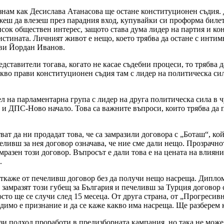
не знам как Десислава Атанасова ще остане конституционен съдия
ш да влезеш през парадния вход, купувайки си проформа билет за
 висок обществен интерес, защото става дума лидер на партия и 
истината. Личният живот е нещо, което трябва да остане с интимн
аяви Йордан Иванов.
дставители тогава, когато не касае съдебни процеси, то трябва 
кво прави конституционен съдия там с лидер на политическа сил
л на парламентарна група с лидер на друга политическа сила в 
и ДПС-Ново начало. Това са важните въпроси, които трябва да п
ват да ни продадат това, че са замразили договора с „Боташ“, ко
челивш за нея договор означава, че ние сме дали нещо. Прозрачно
амразен този договор. Въпросът е дали това е на цената на влиян
.
откаже от печеливш договор без да получи нещо насреща. Диплом
а замразят този губещ за България и печеливш за Турция договор 
то ще се случи след 15 месеца. От друга страна, от „Прогресивна
димо е признание и да се каже какво има насреща. Ще разберем к
и подход проработи в предизборната кампания, но така не може д