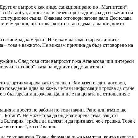
. Другият въпрос е как лице, санкционирано по „Магнитски“,
 Истанбул, а после да излезеш през задния, за да се качиш на
конституционен съдия. Очаквам отговори затова дали Десислава
и измерения, но тогава, когато става дума за данни, които
да остане зад камерите. Не искам да коментирам личните
а – това е важното. Не виждам причина да бъде отговорено на
чужбина. След това стои въпросът г-жа Атанасова чии интереси
олучат отговор“, каза народният представител от
йто те артикулираха като успешен. Замразен е един договор,
то поведение идва да каже, че тази информация трябва да стане
ие в българската държава. Дали не е на цената на отношения с
ацията просто не работи по този начин. Рано или късно ще
с „Боташ“. Не може това да бъде затворена тема, защото
 България“ трябва да излязат и да признаят, че е грешка. Това е
акво е това“, каза Иванов.
а се управлява. Това е форма на лъжа към тези, които вярват в