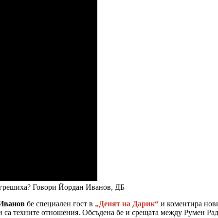
 сгрешиха? Говори Йордан Иванов, ДБ
Иванов
бе специален гост в
„Денят на Дарик“
и коментира нови
и са техните отношения. Обсъдена бе и срещата между Румен Раде