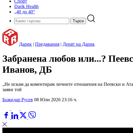
Спорт
Darik Health
„40 до 40“
Дарик
|
Предавания
|
Денят на Дарик
Забранена любов или...? Пеев
Иванов, ДБ
„Не искам да коментирам личните отношения на Пеевски и Атан
заяви той
Божидар Русев
08 Юли 2026 23:16 ч.