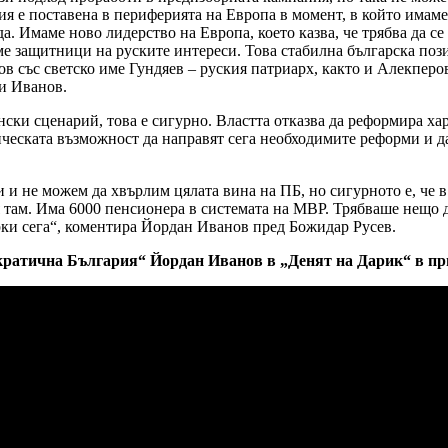
ария е поставена в периферията на Европа в момент, в който има
. Имаме ново лидерство на Европа, което казва, че трябва да се 
ме защитници на руските интереси. Това стабилна българска поз
в със светско име Гундяев – руския патриарх, както и Алекперо
ви Иванов.
ки сценарий, това е сигурно. Властта отказва да реформира хар
ската възможност да направят сега необходимите реформи и да б
 и не можем да хвърлим цялата вина на ПБ, но сигурното е, че 
 там. Има 6000 пенсионера в системата на МВР. Трябваше нещо 
рки сега“, коментира Йордан Иванов пред Божидар Русев.
кратична България“ Йордан Иванов в „Денят на Дарик“ в пр