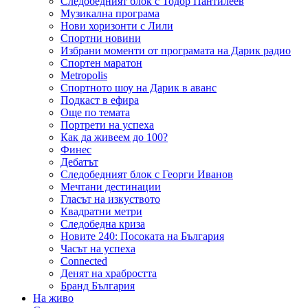
Следобедният блок с Тодор Пантилеев
Музикална програма
Нови хоризонти с Лили
Спортни новини
Избрани моменти от програмата на Дарик радио
Спортен маратон
Metropolis
Спортното шоу на Дарик в аванс
Подкаст в ефира
Още по темата
Портрети на успеха
Как да живеем до 100?
Финес
Дебатът
Следобедният блок с Георги Иванов
Мечтани дестинации
Гласът на изкуството
Квадратни метри
Следобедна криза
Новите 240: Посоката на България
Часът на успеха
Connected
Денят на храбростта
Бранд България
На живо