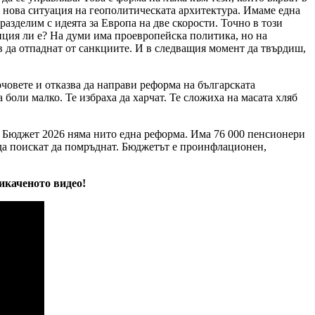
ме нова ситуация на геополитическата архитектура. Имаме една
разделим с идеята за Европа на две скорости. Точно в този
иция ли е? На думи има проевропейска политика, но на
в да отпаднат от санкциите. И в следващия момент да твърдиш,
човете и отказва да направи реформа на българската
оли малко. Те избраха да харчат. Те сложиха на масата хляб
в Бюджет 2026 няма нито една реформа. Има 76 000 пенсионери
да поискат да помръднат. Бюджетът е проинфлационен,
икаченото видео!