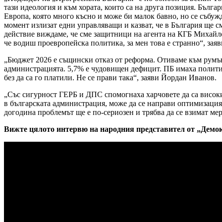
тази идеология и към хората, които са на друга позиция. Бълг
Европа, която много късно и може би малок бавно, но се събужда
момент излизат едни управляващи и казват, че в България ще с
действие виждаме, че сме защитници на агента на КГБ Михайло
че водиш проевропейска политика, за мен това е странно“, зая
„Бюджет 2026 е същински отказ от реформа. Отиваме към румънс
администрацията. 5,7% е чудовищен дефицит. ПБ имаха политиче
без да са го платили. Не се прави така“, заяви Йордан Иванов.
„Със сигурност ГЕРБ и ДПС спомогнаха харчовете да са високи
в българската администрация, може да се направи оптимизация
догодина проблемът ще е по-сериозен и трябва да се взимат ме
Вижте цялото интервю на народния представител от „Демо