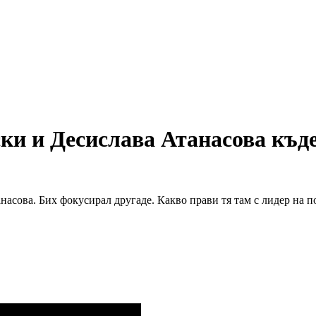
ски и Десислава Атанасова къ
асова. Бих фокусирал другаде. Какво прави тя там с лидер на п