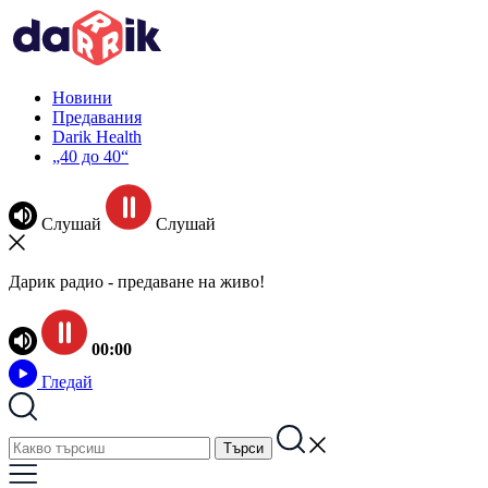
Новини
Предавания
Darik Health
„40 до 40“
Слушай
Слушай
Дарик радио - предаване на живо!
00:00
Гледай