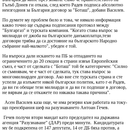
Гълъб Донев ги отказа, след което Радев подписа абсолютно
неизгодния за България договор за "Боташ", добави Василев.
По думите му проблем било и това, че нямало информация
какво точно ще съдържа подписания протокол между
"Булгаргаз" и турската компания. "Когато става въпрос за
милиарди от джоба на българските данъкоплатци,тези
договори трябва да са достояние на българското Народно
събрание най-малкото", убеден е той.
На въпроса дали искането на ПБ за отпадането на
ограничението до 20 секции в страни извън Европейския
съюз, е част от сделката с "Боташ" той бе категоричен: "Силно
се съмнявам, че е част от сделката, тук става въпрос за
многомилиарден договор. Ако вие сте турската страна и сте
успели да излъжете някой български политик, като г-н Радев,
да ви ги обещае тези милиарди и да ви ги подпише в договор,
не вярвам да се откажете по някаква такава причина".
Асен Василев каза още, че има резерви към работата на току-
що преизбрания шеф на разузнаването Антоан Гечев.
Гечев получи втори мандат като председател на държавна
агенция "Разузнаване" (ДАР) преди минути. Кандидатурата
му бе подкрепена от 147 депутати, 14 от ДБ бяха против, а