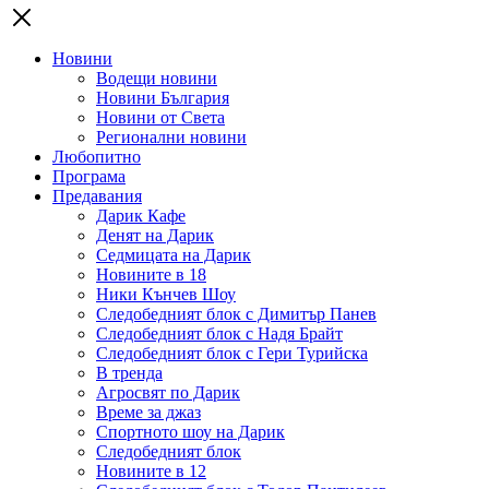
Новини
Водещи новини
Новини България
Новини от Света
Регионални новини
Любопитно
Програма
Предавания
Дарик Кафе
Денят на Дарик
Седмицата на Дарик
Новините в 18
Ники Кънчев Шоу
Следобедният блок с Димитър Панев
Следобедният блок с Надя Брайт
Следобедният блок с Гери Турийска
В тренда
Агросвят по Дарик
Време за джаз
Спортното шоу на Дарик
Следобедният блок
Новините в 12