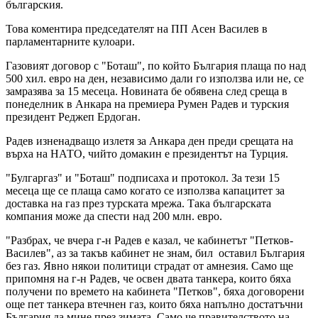
българския.
Това коментира председателят на ПП Асен Василев в
парламентарните кулоари.
Газовият договор с "Боташ", по който България плаща по над
500 хил. евро на ден, независимо дали го използва или не, се
замразява за 15 месеца. Новината бе обявена след среща в
понеделник в Анкара на премиера Румен Радев и турския
президент Реджеп Ердоган.
Радев изненадващо излетя за Анкара ден преди срещата на
върха на НАТО, чийто домакин е президентът на Турция.
"Булгаргаз" и "Боташ" подписаха и протокол. За тези 15
месеца ще се плаща само когато се използва капацитет за
доставка на газ през турската мрежа. Така българската
компания може да спести над 200 млн. евро.
"Разбрах, че вчера г-н Радев е казал, че кабинетът "Петков-
Василев", аз за такъв кабинет не знам, бил оставил България
без газ. Явно някои политици страдат от амнезия. Само ще
припомня на г-н Радев, че освен двата танкера, които бяха
получени по времето на кабинета "Петков", бяха договорени
още пет танкера втечнен газ, които бяха напълно достатъчни
България да мине през зимата. Само че правителството на