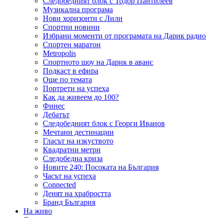
Следобедният блок с Тодор Пантилеев
Музикална програма
Нови хоризонти с Лили
Спортни новини
Избрани моменти от програмата на Дарик радио
Спортен маратон
Metropolis
Спортното шоу на Дарик в аванс
Подкаст в ефира
Още по темата
Портрети на успеха
Как да живеем до 100?
Финес
Дебатът
Следобедният блок с Георги Иванов
Мечтани дестинации
Гласът на изкуството
Квадратни метри
Следобедна криза
Новите 240: Посоката на България
Часът на успеха
Connected
Денят на храбростта
Бранд България
На живо