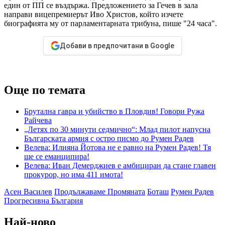
един от ПП се въздържа. Предложението за Гечев в зала
направи вицепремиерът Иво Христов, който изчете
биографията му от парламентарната трибуна, пише "24 часа".
Добави в предпочитани в Google
Още по темата
Брутална гавра и убийство в Пловдив! Говори Ружа
Райчева
„Летях по 30 минути седмично“: Млад пилот напусна
Българската армия с остро писмо до Румен Радев
Велева: Илияна Йотова не е равно на Румен Радев! Тя
ще се еманципира!
Велева: Иван Демерджиев е амбициран да стане главен
прокурор, но има 411 имота!
Асен Василев
Продължаваме Промяната
Боташ
Румен Радев
Прогресивна България
Най-ново