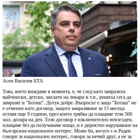
Асен Василев
БТА
Това, което виждаме в момента, е, че след като замразиха
майчински, детски, заплати на лекари и т.н., решиха сега да
замразят и "Боташ". Дотук добре. Въпросът е защо "Боташ" не
е отменен като договор, защото замразяване за 15 месеца
оставя още 9 години, през които трябва да плащаме тези 500
хил. долара на ден. Този договор е изключително неизгоден,
плащаме без да получаваме нищо, и е директно нарушаване на
българския национален интерес. Може би, когато г-н Радев
говори за национален интерес, говори за нечий друг, а не за