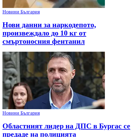
Новини България
Нови данни за наркодепото,
произвеждало до 10 кг от
смъртоносния фентанил
Новини България
Областният лидер на ДПС в Бургас се
предаде на полицията