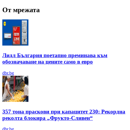
От мрежата
Лидл България поетапно преминава към
обозначаване на цените само в евро
dbr.bg
357 тона праскови при капацитет 230: Рекордна
реколта блокира „Фрукто-Сливен“
dbr.bg