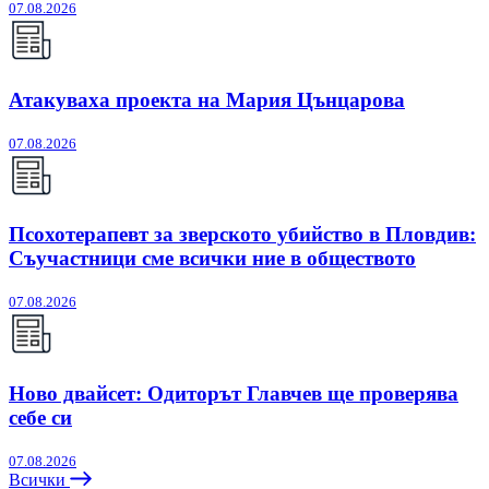
07.08.2026
Атакуваха проекта на Мария Цънцарова
07.08.2026
Псохотерапевт за зверското убийство в Пловдив:
Съучастници сме всички ние в обществото
07.08.2026
Ново двайсет: Одиторът Главчев ще проверява
себе си
07.08.2026
Всички