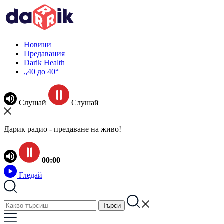
Новини
Предавания
Darik Health
„40 до 40“
Слушай
Слушай
Дарик радио - предаване на живо!
00:00
Гледай