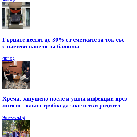
Гърците пестят до 30% от сметките за ток със
слънчеви панели на балкона
dbr.bg
Хрема, запушено носле и ушни инфекции през
лятотo - какво трябва да знае всеки родител
9meseca.bg