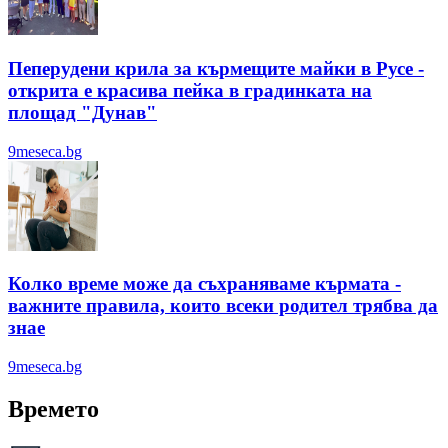
Пеперудени крила за кърмещите майки в Русе -
открита е красива пейка в градинката на
площад "Дунав"
9meseca.bg
Колко време може да съхраняваме кърмата -
важните правила, които всеки родител трябва да
знае
9meseca.bg
Времето