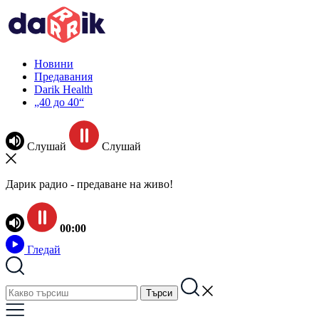
Новини
Предавания
Darik Health
„40 до 40“
Слушай
Слушай
Дарик радио - предаване на живо!
00:00
Гледай