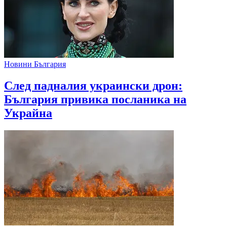
Новини България
След падналия украински дрон:
България привика посланика на
Украйна