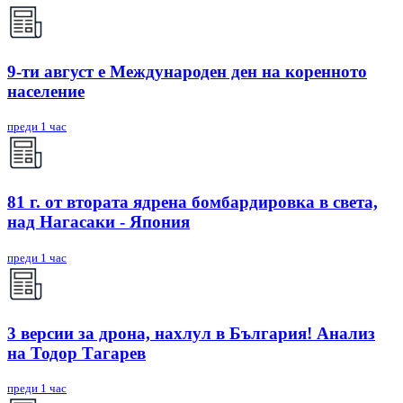
9-ти август е Международен ден на коренното
население
преди 1 час
81 г. от втората ядрена бомбардировка в света,
над Нагасаки - Япония
преди 1 час
3 версии за дрона, нахлул в България! Анализ
на Тодор Тагарев
преди 1 час