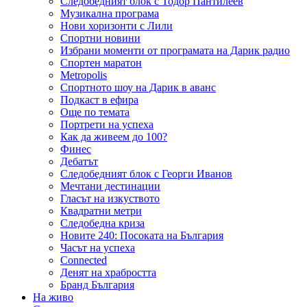
Следобедният блок с Тодор Пантилеев
Музикална програма
Нови хоризонти с Лили
Спортни новини
Избрани моменти от програмата на Дарик радио
Спортен маратон
Metropolis
Спортното шоу на Дарик в аванс
Подкаст в ефира
Още по темата
Портрети на успеха
Как да живеем до 100?
Финес
Дебатът
Следобедният блок с Георги Иванов
Мечтани дестинации
Гласът на изкуството
Квадратни метри
Следобедна криза
Новите 240: Посоката на България
Часът на успеха
Connected
Денят на храбростта
Бранд България
На живо