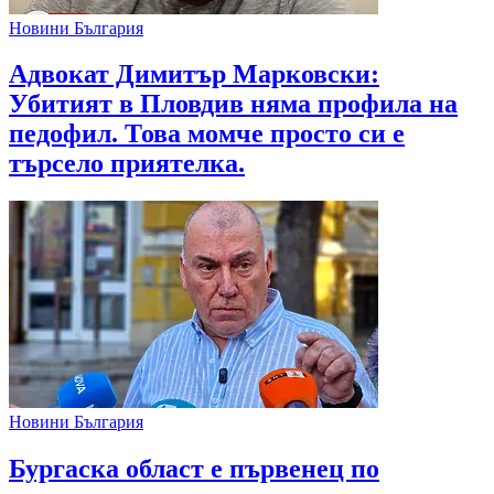
Новини България
Адвокат Димитър Марковски:
Убитият в Пловдив няма профила на
педофил. Това момче просто си е
търсело приятелка.
Новини България
Бургаска област е първенец по