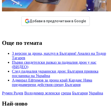
Добави в предпочитани в Google
Още по темата
3 версии за дрона, нахлул в България! Анализ на Тодор
Тагарев
Първи свидетелски разказ за падналия дрон у нас
(ВИДЕО)
След падналия украински дрон: България привика
посланика на Украйна
Адмирал Ефтимов за дрона край Кардам: Няма
преднамерени действия срещу България
Румен Радев
Володимир зеленски
среща
България
Украйна
Най-ново