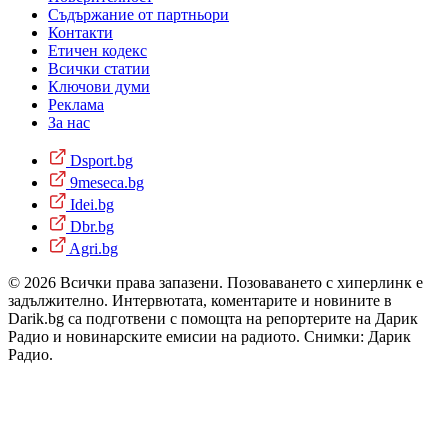
Съдържание от партньори
Контакти
Етичен кодекс
Всички статии
Ключови думи
Реклама
За нас
Dsport.bg
9meseca.bg
Idei.bg
Dbr.bg
Agri.bg
© 2026 Всички права запазени. Позоваването с хиперлинк е
задължително. Интервютата, коментарите и новините в
Darik.bg са подготвени с помощта на репортерите на Дарик
Радио и новинарските емисии на радиото. Снимки: Дарик
Радио.