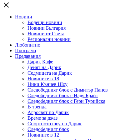
Новини
Водещи новини
Новини България
Новини от Света
Регионални новини
Любопитно
Програма
Предавания
Дарик Кафе
Денят на Дарик
Седмицата на Дарик
Новините в 18
Ники Кънчев Шоу
Следобедният блок с Димитър Панев
Следобедният блок с Надя Брайт
Следобедният блок с Гери Турийска
В тренда
Агросвят по Дарик
Време за джаз
Спортното шоу на Дарик
Следобедният блок
Новините в 12