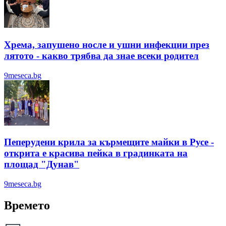
Хрема, запушено носле и ушни инфекции през
лятотo - какво трябва да знае всеки родител
9meseca.bg
Пеперудени крила за кърмещите майки в Русе -
открита е красива пейка в градинката на
площад "Дунав"
9meseca.bg
Времето