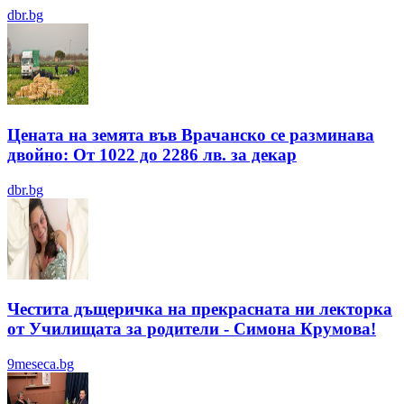
dbr.bg
Цената на земята във Врачанско се разминава
двойно: От 1022 до 2286 лв. за декар
dbr.bg
Честита дъщеричка на прекрасната ни лекторка
от Училищата за родители - Симона Крумова!
9meseca.bg