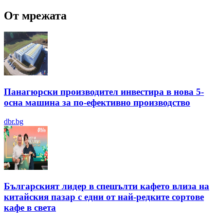
От мрежата
Панагюрски производител инвестира в нова 5-
осна машина за по-ефективно производство
dbr.bg
Българският лидер в спешълти кафето влиза на
китайския пазар с едни от най-редките сортове
кафе в света