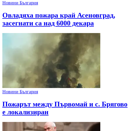
Новини България
Овладяха пожара край Асеновград,
засегнати са над 6000 декара
Новини България
Пожарът между Първомай и с. Брягово
е локализиран