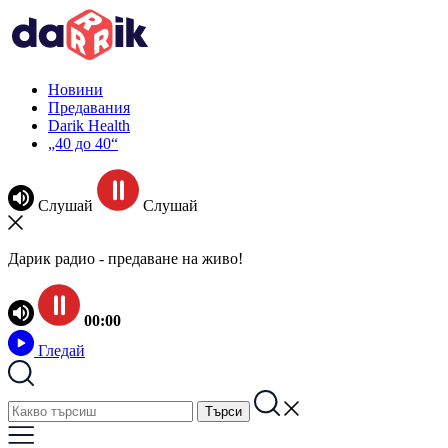
Новини
Предавания
Darik Health
„40 до 40“
Слушай
Слушай
Дарик радио - предаване на живо!
00:00
Гледай