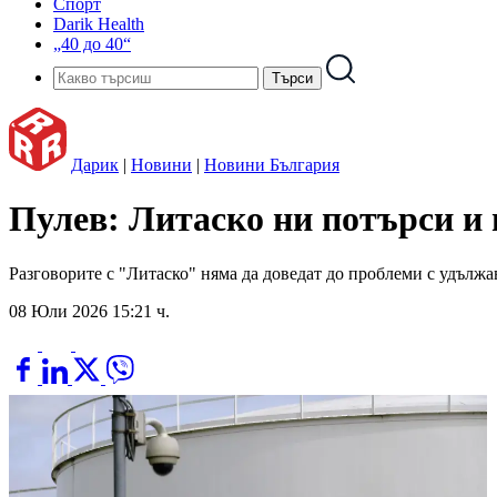
Спорт
Darik Health
„40 до 40“
Дарик
|
Новини
|
Новини България
Пулев: Литаско ни потърси и 
Разговорите с "Литаско" няма да доведат до проблеми с удълж
08 Юли 2026 15:21 ч.