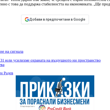
менно с това да поддържа стабилността на икономиката. „Ще про
Добави в предпочитани в Google
ане на сигнала
т 31 юли усилихме охраната на въздушното ни пространство
ева
н Радев