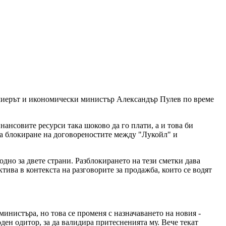
ремиерът и икономически министър Александър Пулев по време
ансовите ресурси така шоково да го плати, а и това би
ва блокиране на договореностите между "Лукойл" и
дно за двете страни. Разблокирането на тези сметки дава
тива в контекста на разговорите за продажба, които се водят
инистъра, но това се променя с назначаването на новия -
ен одитор, за да валидира притесненията му. Вече текат