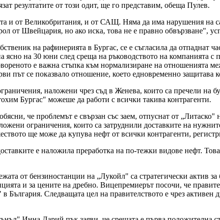
зат резултатите от този одит, ще го представим, обеща Пулев.
та и от Великобритания, и от САЩ. Няма да има нарушения на са
ол от Швейцария, но ако иска, това не е правно обвързване", у
ственик на рафинерията в Бургас, се е съгласила да отпаднат ча
а ясно на 30 юни след среща на ръководството на компанията с 
вореното е важна стъпка към нормализиране на отношенията меж
рви път се показвало отношение, което едновременно защитава к
ограничения, наложени чрез съд в Женева, които са пречели на б
охим Бургас" можеше да работи с всички такива контрагенти.
ясни, че проблемът е свързан със заем, отпуснат от „Литаско" н
аложени ограничения, които са затруднили доставките на нужните
ужеството ще може да купува нефт от всички контрагенти, регис
доставките е наложила преработка на по-тежки видове нефт. Тов
ежата от бензиностанции на „Лукойл" са стратегически актив за
енцията и за цените на дребно. Вицепремиерът посочи, че правит
" в България. Следващата цел на правителството е чрез активен д
нъл" Инна Дарий пък заяви, че срещата е първа положителна стъ