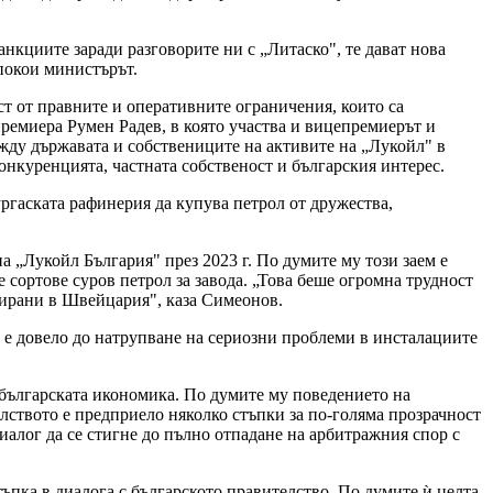
нкциите заради разговорите ни с „Литаско", те дават нова
спокои министърът.
ст от правните и оперативните ограничения, които са
премиера Румен Радев, в която участва и вицепремиерът и
ду държавата и собствениците на активите на „Лукойл" в
онкуренцията, частната собственост и българския интерес.
ургаската рафинерия да купува петрол от дружества,
а „Лукойл България" през 2023 г. По думите му този заем е
 сортове суров петрол за завода. „Това беше огромна трудност
трирани в Швейцария", каза Симеонов.
а е довело до натрупване на сериозни проблеми в инсталациите
 българската икономика. По думите му поведението на
елството е предприело няколко стъпки за по-голяма прозрачност
иалог да се стигне до пълно отпадане на арбитражния спор с
пка в диалога с българското правителство. По думите ѝ целта