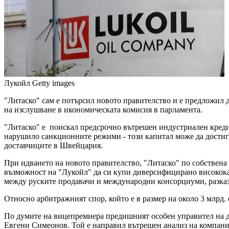
Лукойл
Getty images
"Литаско" сам е потърсил новото правителство и е предложил 
на изслушване в икономическата комисия в парламента.
"Литаско" е поискал предсрочно вътрешен индустриален кредит 
нарушило санкционните режими - този капитал може да достигн
доставчиците в Швейцария.
При идването на новото правителство, "Литаско" по собствена
възможност на "Лукойл" да си купи диверсифицирано висококачес
между руските продавачи и международни консорциуми, разказ
Относно арбитражният спор, който е в размер на около 3 млрд.
По думите на вицепремиера предишният особен управител на дъ
Евгени Симеонов. Той е направил вътрешен анализ на компаният