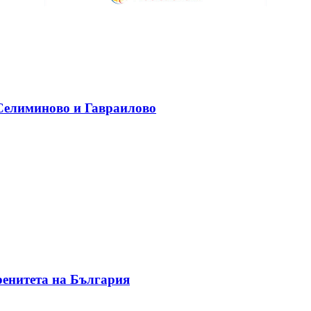
 Селиминово и Гавраилово
ренитета на България