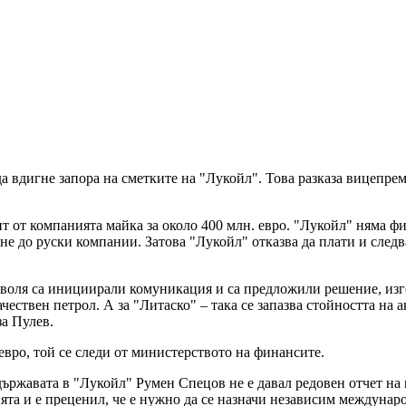
да вдигне запора на сметките на "Лукойл". Това разказа вицеп
от компанията майка за около 400 млн. евро. "Лукойл" няма фин
е до руски компании. Затова "Лукойл" отказва да плати и след
 воля са инициирали комуникация и са предложили решение, изго
твен петрол. А за "Литаско" – така се запазва стойността на ак
а Пулев.
 евро, той се следи от министерството на финансите.
ржавата в "Лукойл" Румен Спецов не е давал редовен отчет на м
а и е преценил, че е нужно да се назначи независим международ