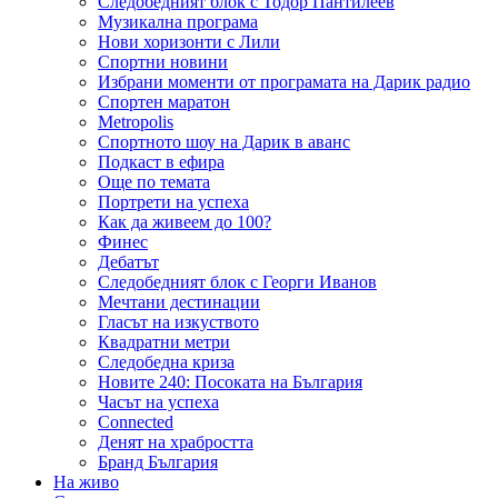
Следобедният блок с Тодор Пантилеев
Музикална програма
Нови хоризонти с Лили
Спортни новини
Избрани моменти от програмата на Дарик радио
Спортен маратон
Metropolis
Спортното шоу на Дарик в аванс
Подкаст в ефира
Още по темата
Портрети на успеха
Как да живеем до 100?
Финес
Дебатът
Следобедният блок с Георги Иванов
Мечтани дестинации
Гласът на изкуството
Квадратни метри
Следобедна криза
Новите 240: Посоката на България
Часът на успеха
Connected
Денят на храбростта
Бранд България
На живо