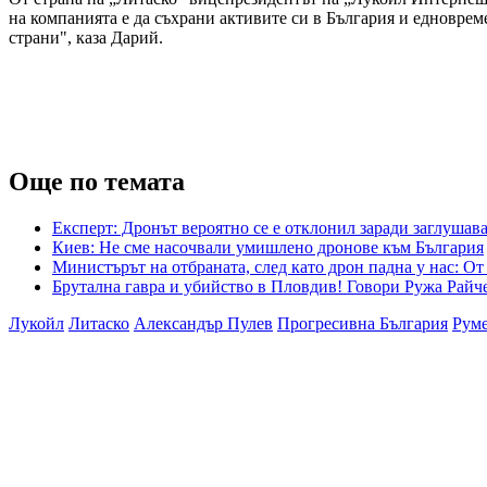
на компанията е да съхрани активите си в България и едновре
страни", каза Дарий.
Още по темата
Експерт: Дронът вероятно се е отклонил заради заглушав
Киев: Не сме насочвали умишлено дронове към България
Министърът на отбраната, след като дрон падна у нас: О
Брутална гавра и убийство в Пловдив! Говори Ружа Райч
Лукойл
Литаско
Александър Пулев
Прогресивна България
Руме