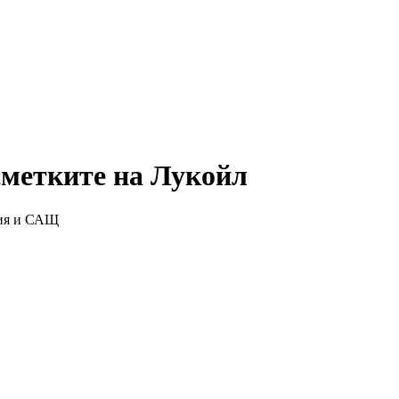
сметките на Лукойл
ния и САЩ