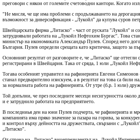
преговори с някои от големите счетоводни кантори. Когато изля
"Не мисля, че ще има проблеми с продължаването на дерогация
възможност за диверсификация - „Лукойл" да купува суров петр
Швейцарската фирма „Литаско" - част от руската "Лукойл" и соб
затруднявали работата на „Лукойл Нефтохим Бургас". Това стан
министър на икономиката Александър Пулев. Според него дого
България. Пулев определи срещата като критична, защото за пъ
Основният резултат от разговорите е, че „Литаско" ще оттегли 
регистрирани в Швейцария. Така от сряда, 1 юли „Лукойл Нефт
Тогава особеният управител на рафинерията Евгени Симеонов об
станал предварително изискуем, а в резултат на това са били н
за нормалната работа на рафинерията. От утре (б.р. 1 юли) др
Той допълни, че през последните месеци несигурността около 
и е затруднило работата на предприятието.
В последниья ден на юни Пулев подчерта, че рафинерията и мр
компанията има пряко значение за пазара на горива, за конкур
и контрол върху дейността на дружествата, свързани с „Лукойл
„Литаско".
От страна на „Литаско" вицепрезидентът на „Лукойл Интернешъ