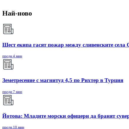
Най-ново
Шест екипа гасят пожар между сливенските села
преди 4 мин
Земетресение с магнитуд 4,5 по Рихтер в Турция
преди 7 мин
Йотова: Младите морски офицери да бранят суве
преди 10 мин