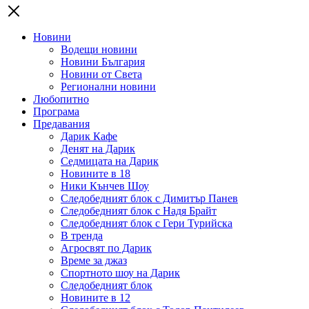
Новини
Водещи новини
Новини България
Новини от Света
Регионални новини
Любопитно
Програма
Предавания
Дарик Кафе
Денят на Дарик
Седмицата на Дарик
Новините в 18
Ники Кънчев Шоу
Следобедният блок с Димитър Панев
Следобедният блок с Надя Брайт
Следобедният блок с Гери Турийска
В тренда
Агросвят по Дарик
Време за джаз
Спортното шоу на Дарик
Следобедният блок
Новините в 12