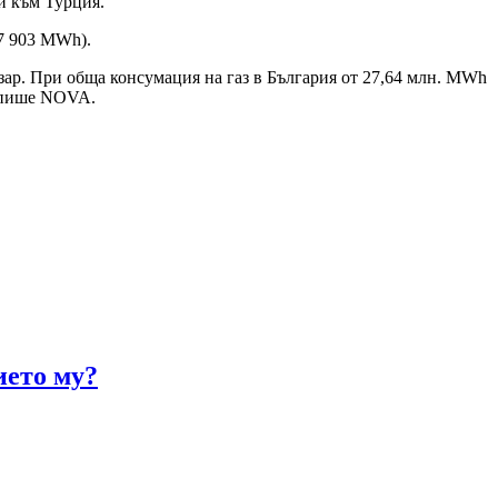
и към Турция.
7 903 MWh).
зар. При обща консумация на газ в България от 27,64 млн. MWh
), пише NOVA.
ието му?