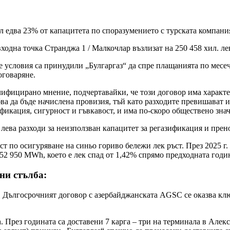
 едва 23% от капацитета по споразумението с турската компани
одна точка Странджа 1 / Малкочлар възлизат на 250 458 хил. ле
словия са принудили „Булгаргаз“ да спре плащанията по месечн
оговаряне.
фицирано мнение, подчертавайки, че този договор има характе
ва да бъде начислена провизия, тъй като разходите превишават 
фикация, сигурност и гъвкавост, и има по-скоро обществено зна
. лева разходи за неизползван капацитет за регазификация и пре
т по осигуряване на синьо гориво бележи лек ръст. През 2025 г
552 950 MWh, което е лек спад от 1,42% спрямо предходната годи
ни стълба:
ългосрочният договор с азербайджанската AGSC се оказва ключ
рез годината са доставени 7 карга – три на терминала в Алекс