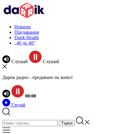
Новини
Предавания
Darik Health
„40 до 40“
Слушай
Слушай
Дарик радио - предаване на живо!
00:00
Гледай