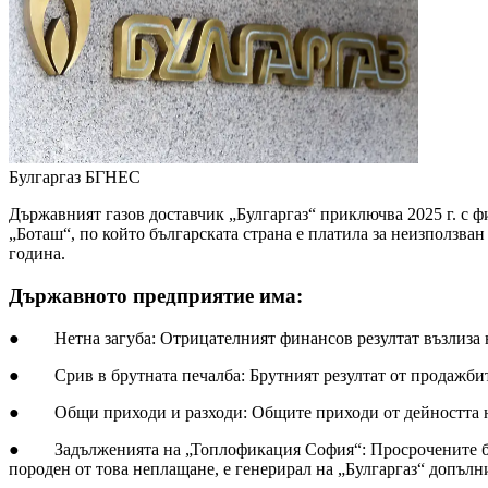
Булгаргаз
БГНЕС
Държавният газов доставчик „Булгаргаз“ приключва 2025 г. с ф
„Боташ“, по който българската страна е платила за неизползва
година.
Държавното предприятие има:
● Нетна загуба: Отрицателният финансов резултат възлиза на 2
● Срив в брутната печалба: Брутният резултат от продажбите н
● Общи приходи и разходи: Общите приходи от дейността намал
● Задълженията на „Топлофикация София“: Просрочените брутни
породен от това неплащане, е генерирал на „Булгаргаз“ допълни