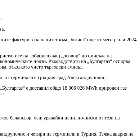
я.
ва.
ите фактури за капацитет към „Боташ“ още от месец юли 2024
ристиките на „обременяващ договор“ по смисъла на
икономическите ползи. Ръководството на „Булгаргаз“ оспорва
чим, отколкото чисто търговски смисъл.
нос от терминала в гръцкия град Александруполис.
. „Булгаргаз“ е доставил общо 18 006 026 MWh природен газ
на.
ов балансьор, осигурявайки цени, по-ниски от тези на
андруполис и четири на терминали в Турция. Тежка авария на