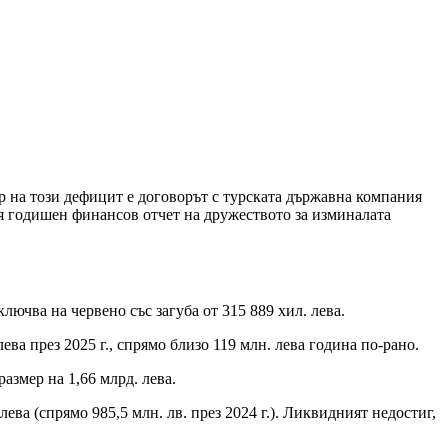
ор на този дефицит е договорът с турската държавна компания
ия годишен финансов отчет на дружеството за изминалата
ючва на червено със загуба от 315 889 хил. лева.
а през 2025 г., спрямо близо 119 млн. лева година по-рано.
змер на 1,66 млрд. лева.
 (спрямо 985,5 млн. лв. през 2024 г.). Ликвидният недостиг,