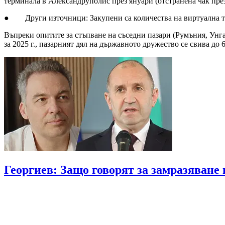
терминала в Александруполис през януари (отстранена чак през
● Други източници: Закупени са количества на виртуална тър
Въпреки опитите за стъпване на съседни пазари (Румъния, Унга
за 2025 г., пазарният дял на държавното дружество се свива до
Георгиев: Защо говорят за замразяване 