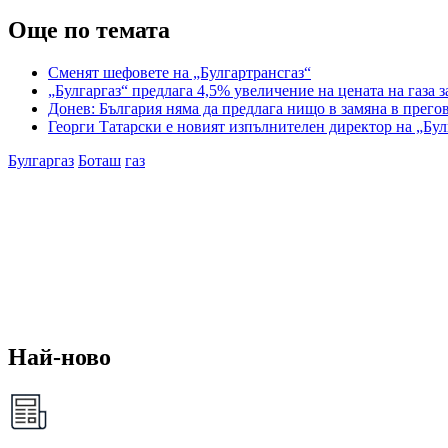
Още по темата
Сменят шефовете на „Булгартрансгаз“
„Булгаргаз“ предлага 4,5% увеличение на цената на газа з
Донев: България няма да предлага нищо в замяна в прего
Георги Татарски е новият изпълнителен директор на „Бул
Булгаргаз
Боташ
газ
Най-ново