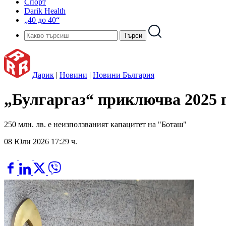
Спорт
Darik Health
„40 до 40“
Дарик
|
Новини
|
Новини България
„Булгаргаз“ приключва 2025 г.
250 млн. лв. е неизползваният капацитет на "Боташ"
08 Юли 2026 17:29 ч.