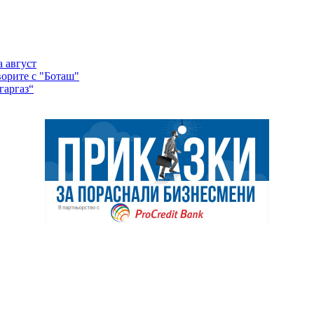
а август
ворите с "Боташ"
гаргаз“