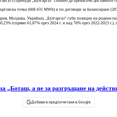
 август) принуди „Булгаргаз“ спешно да пренасочи доставките с
говска точка (668 431 MWh) и по договори за балансиране (20
рия, Молдова, Украйна), „Булгаргаз“ губи позиции на родния па
 60,23% (спрямо 61,87% през 2024 г. и над 76% през 2022-2023 г.
на „Боташ, а не за разгръщане на действ
Добави в предпочитани в Google