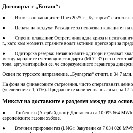
Договорът с „Боташ“:
● Използван капацитет: През 2025 г. „Булгаргаз“ е използвал
● Цената на въздуха: Разходите за неползван капацитет на вх
● Спрени плащания: Острата ликвидна криза и неизгодните у
г., като към момента страните водят активни преговори за пред
● Одиторска резерва: Независимите одитори изразяват квали
международните счетоводни стандарти (МСС 37) и за него тряб
това, аргументирайки се, че споразумението гарантира диверси
Освен по турското направление, „Булгаргаз“ отчита и 34,7 млн
На фона на финансовите сътресения, чисто оперативната дейнос
(увеличение с 1,51%). Продадените количества възлизат на 17 
Миксът на доставките е разделен между два основ
● Тръбен газ (Азербайджан): Доставени са 10 095 664 MWh. Д
европейските газови хъбове.
● Втечнен природен газ (LNG): Закупени са 7 034 028 MWh. П