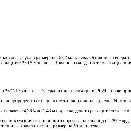
инансова загуба в размер на 267,2 млн. лева. Основният генерат
н капацитет 250,5 млн. лева. Това показват данните от официалн
67 217 хил. лева. За сравнение, предходната 2024 г. също прикл
а природен газ е паднал почти наполовина – до едва 60 млн. лев
яват с 4,36% до 1,43 млрд. лева, докато разходите остават в ра
 вземания от столичното парно са нарснали да 1,287 млрд. лева
телни разходи за лихви в размер на 50 млн. лева.