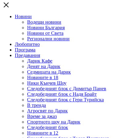
Новини
Водещи новини
Новини България
Новини от Света
Регионални новини
Любопитно
Програма
Предавания
Дарик Кафе
Денят на Дарик
Седмицата на Дарик
Новините в 18
Ники Кънчев Шоу
Следобедният блок с Димитър Панев
Следобедният блок с Надя Брайт
Следобедният блок с Гери Турийска
В тренда
Агросвят по Дарик
Време за джаз
Спортното шоу на Дарик
Следобедният блок
Новините в 12