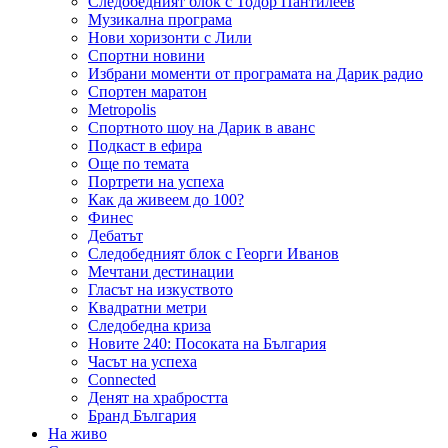
Следобедният блок с Тодор Пантилеев
Музикална програма
Нови хоризонти с Лили
Спортни новини
Избрани моменти от програмата на Дарик радио
Спортен маратон
Metropolis
Спортното шоу на Дарик в аванс
Подкаст в ефира
Още по темата
Портрети на успеха
Как да живеем до 100?
Финес
Дебатът
Следобедният блок с Георги Иванов
Мечтани дестинации
Гласът на изкуството
Квадратни метри
Следобедна криза
Новите 240: Посоката на България
Часът на успеха
Connected
Денят на храбростта
Бранд България
На живо