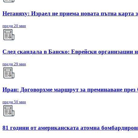
Нетаняху: Израел не приема новата пътна карта з
преди 20 мин
След скандала в Банско: Eврейски организации 
преди 29 мин
Иран: Договорхме маршрут за преминаване през
преди 50 мин
81 години от американската атомна бомбардиро