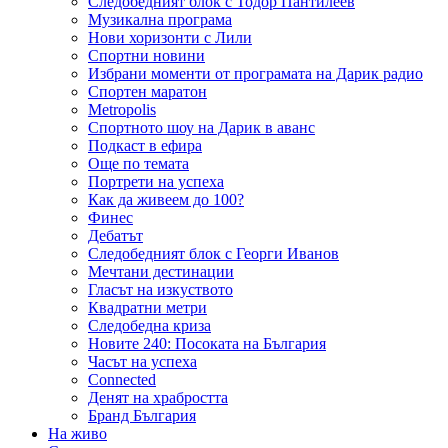
Следобедният блок с Тодор Пантилеев
Музикална програма
Нови хоризонти с Лили
Спортни новини
Избрани моменти от програмата на Дарик радио
Спортен маратон
Metropolis
Спортното шоу на Дарик в аванс
Подкаст в ефира
Още по темата
Портрети на успеха
Как да живеем до 100?
Финес
Дебатът
Следобедният блок с Георги Иванов
Мечтани дестинации
Гласът на изкуството
Квадратни метри
Следобедна криза
Новите 240: Посоката на България
Часът на успеха
Connected
Денят на храбростта
Бранд България
На живо