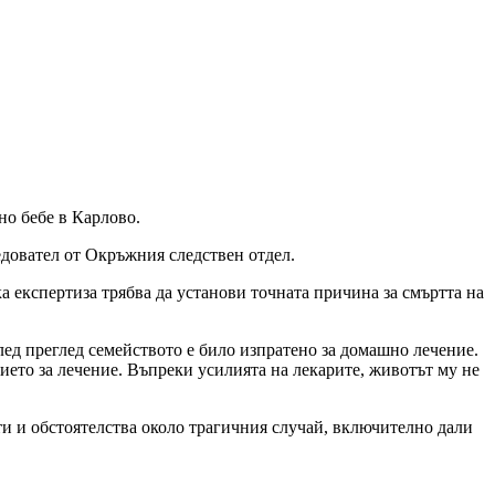
но бебе в Карлово.
едовател от Окръжния следствен отдел.
а експертиза трябва да установи точната причина за смъртта на
ед преглед семейството е било изпратено за домашно лечение.
рието за лечение. Въпреки усилията на лекарите, животът му не
ти и обстоятелства около трагичния случай, включително дали