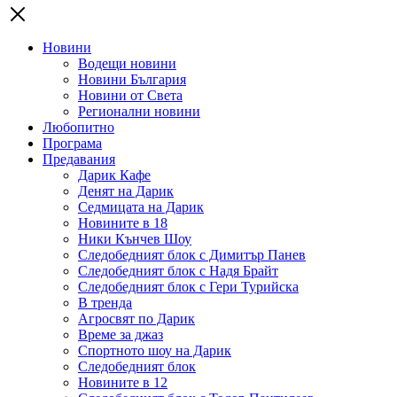
Новини
Водещи новини
Новини България
Новини от Света
Регионални новини
Любопитно
Програма
Предавания
Дарик Кафе
Денят на Дарик
Седмицата на Дарик
Новините в 18
Ники Кънчев Шоу
Следобедният блок с Димитър Панев
Следобедният блок с Надя Брайт
Следобедният блок с Гери Турийска
В тренда
Агросвят по Дарик
Време за джаз
Спортното шоу на Дарик
Следобедният блок
Новините в 12