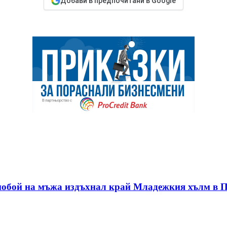
Добави в предпочитани в Google
 побой на мъжа издъхнал край Младежкия хълм в 