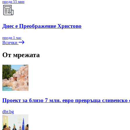
преди 55 мин
Днес е Преображение Христово
преди 1 час
Всички
От мрежата
Проект за близо 7 млн. евро превръща сливенско 
dbr.bg