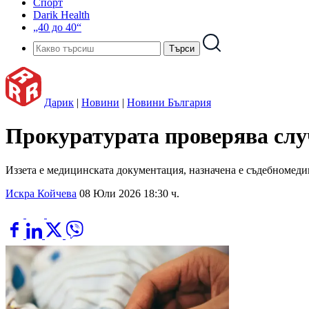
Спорт
Darik Health
„40 до 40“
Дарик
|
Новини
|
Новини България
Прокуратурата проверява случ
Иззета е медицинската документация, назначена е съдебномедиц
Искра Койчева
08 Юли 2026 18:30 ч.