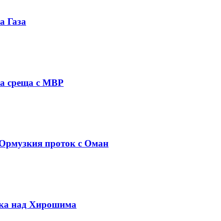
а Газа
на среща с МВР
 Ормузкия проток с Оман
вка над Хирошима