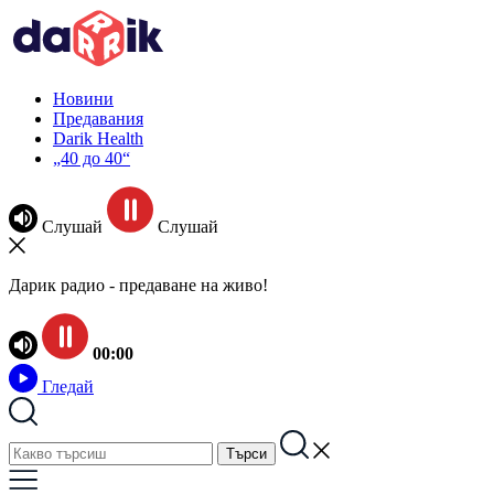
Новини
Предавания
Darik Health
„40 до 40“
Слушай
Слушай
Дарик радио - предаване на живо!
00:00
Гледай