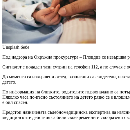
Unsplash
бебе
Под надзора на Окръжна прокуратура – Пловдив се извършва ра
Сигналът е подаден тази сутрин на телефон 112, а по случая е
До момента са извършени оглед, разпитани са свидетели, иззет
детето.
По информация на близките, родителите първоначално са потъ
Няколко часа по-късно състоянието на детето рязко се е влошил
е бил спасен.
Предстои назначената съдебномедицинска експертиза да изясни
медицинските действия са били своевременни и съобразени със