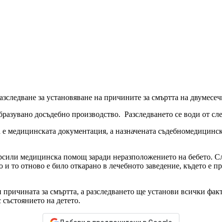
зследване за установяване на причините за смъртта на двумесеч
 образувано досъдебно производство. Разследването се води от сл
а е медицинската документация, а назначената съдебномедицинск
рсили медицинска помощ заради неразположението на бебето. Сл
о и то отново е било откарано в лечебното заведение, където е п
 причината за смъртта, а разследването ще установи всички фак
 състоянието на детето.