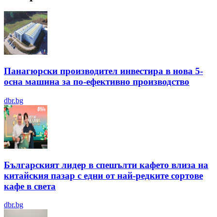
Панагюрски производител инвестира в нова 5-
осна машина за по-ефективно производство
dbr.bg
Българският лидер в спешълти кафето влиза на
китайския пазар с едни от най-редките сортове
кафе в света
dbr.bg