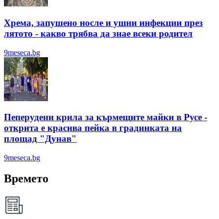
Хрема, запушено носле и ушни инфекции през
лятотo - какво трябва да знае всеки родител
9meseca.bg
Пеперудени крила за кърмещите майки в Русе -
открита е красива пейка в градинката на
площад "Дунав"
9meseca.bg
Времето