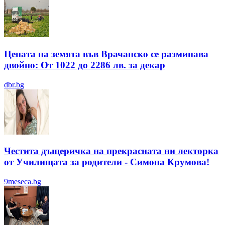
Цената на земята във Врачанско се разминава
двойно: От 1022 до 2286 лв. за декар
dbr.bg
Честита дъщеричка на прекрасната ни лекторка
от Училищата за родители - Симона Крумова!
9meseca.bg