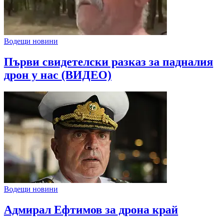
Водещи новини
Първи свидетелски разказ за падналия
дрон у нас (ВИДЕО)
Водещи новини
Адмирал Ефтимов за дрона край