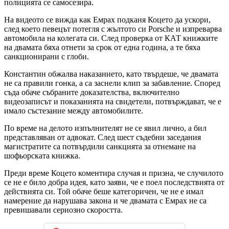
полицията се самосезира.
На видеото се вижда как Емрах подканя Коцето да ускори,
след което певецът потегля с жълтото си Porsche и изпреварва
автомобила на колегата си. След проверка от КАТ книжките
на двамата бяха отнети за срок от една година, а те бяха
санкционирани с глоби.
Константин обжалва наказанието, като твърдеше, че двамата
не са правили гонка, а са заснели клип за забавление. Според
съда обаче събраните доказателства, включително
видеозаписът и показанията на свидетели, потвърждават, че е
имало състезание между автомобилите.
По време на делото изпълнителят не се явил лично, а бил
представляван от адвокат. След шест съдебни заседания
магистратите са потвърдили санкцията за отнемане на
шофьорската книжка.
Преди време Коцето коментира случая и призна, че случилото
се не е било добра идея, като заяви, че е поел последствията от
действията си. Той обаче беше категоричен, че не е имал
намерение да нарушава закона и че двамата с Емрах не са
превишавали сериозно скоростта.