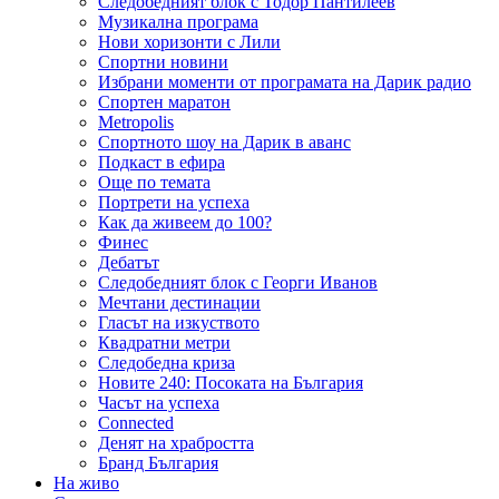
Следобедният блок с Тодор Пантилеев
Музикална програма
Нови хоризонти с Лили
Спортни новини
Избрани моменти от програмата на Дарик радио
Спортен маратон
Metropolis
Спортното шоу на Дарик в аванс
Подкаст в ефира
Още по темата
Портрети на успеха
Как да живеем до 100?
Финес
Дебатът
Следобедният блок с Георги Иванов
Мечтани дестинации
Гласът на изкуството
Квадратни метри
Следобедна криза
Новите 240: Посоката на България
Часът на успеха
Connected
Денят на храбростта
Бранд България
На живо