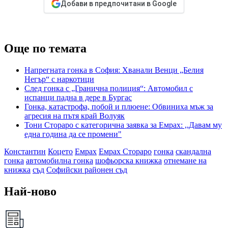
Добави в предпочитани в Google
Още по темата
Напрегната гонка в София: Хванали Венци „Белия
Негър“ с наркотици
След гонка с „Гранична полиция“: Автомобил с
испанци падна в дере в Бургас
Гонка, катастрофа, побой и плюене: Обвиниха мъж за
агресия на пътя край Волуяк
Тони Стораро с категорична заявка за Емрах: ,,Давам му
една година да се промени"
Константин
Коцето
Емрах
Емрах Стораро
гонка
скандална
гонка
автомобилна гонка
шофьорска книжка
отнемане на
книжка
съд
Софийски районен съд
Най-ново