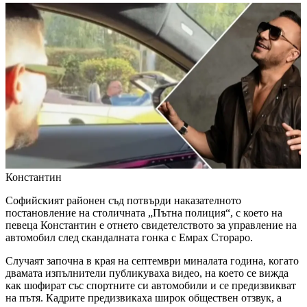
Константин
Софийският районен съд потвърди наказателното
постановление на столичната „Пътна полиция“, с което на
певеца Константин е отнето свидетелството за управление на
автомобил след скандалната гонка с Емрах Стораро.
Случаят започна в края на септември миналата година, когато
двамата изпълнители публикуваха видео, на което се вижда
как шофират със спортните си автомобили и се предизвикват
на пътя. Кадрите предизвикаха широк обществен отзвук, а