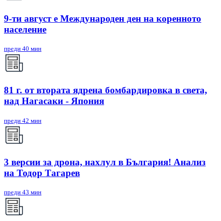
9-ти август е Международен ден на коренното
население
преди 40 мин
81 г. от втората ядрена бомбардировка в света,
над Нагасаки - Япония
преди 42 мин
3 версии за дрона, нахлул в България! Анализ
на Тодор Тагарев
преди 43 мин