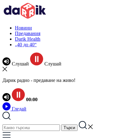
Новини
Предавания
Darik Health
„40 до 40“
Слушай
Слушай
Дарик радио - предаване на живо!
00:00
Гледай