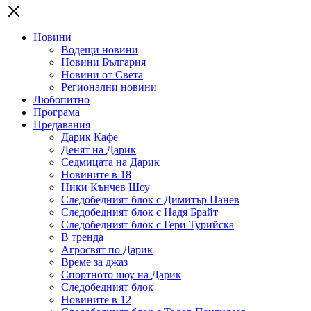
Новини
Водещи новини
Новини България
Новини от Света
Регионални новини
Любопитно
Програма
Предавания
Дарик Кафе
Денят на Дарик
Седмицата на Дарик
Новините в 18
Ники Кънчев Шоу
Следобедният блок с Димитър Панев
Следобедният блок с Надя Брайт
Следобедният блок с Гери Турийска
В тренда
Агросвят по Дарик
Време за джаз
Спортното шоу на Дарик
Следобедният блок
Новините в 12