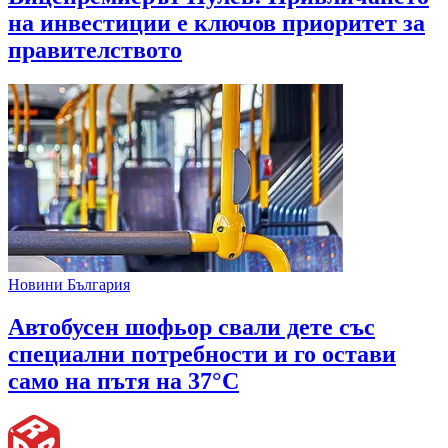
на инвестиции е ключов приоритет за
правителството
Новини България
Автобусен шофьор свали дете със
специални потребности и го остави
само на пътя на 37°C