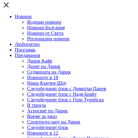
Новини
Водещи новини
Новини България
Новини от Света
Регионални новини
Любопитно
Програма
Предавания
Дарик Кафе
Денят на Дарик
Седмицата на Дарик
Новините в 18
Ники Кънчев Шоу
Следобедният блок с Димитър Панев
Следобедният блок с Надя Брайт
Следобедният блок с Гери Турийска
В тренда
Агросвят по Дарик
Време за джаз
Спортното шоу на Дарик
Следобедният блок
Новините в 12