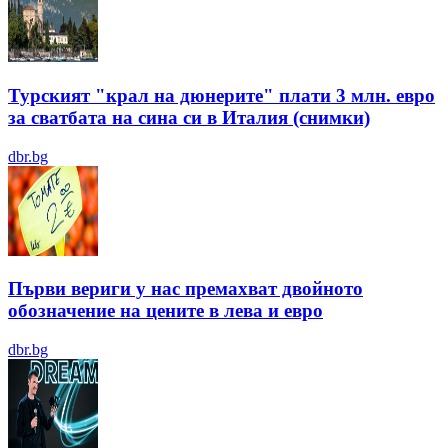
Турският "крал на дюнерите" плати 3 млн. евро
за сватбата на сина си в Италия (снимки)
dbr.bg
Първи вериги у нас премахват двойното
обозначение на цените в лева и евро
dbr.bg