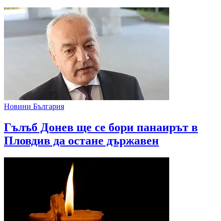
Новини България
Гълъб Донев ще се бори панаирът в
Пловдив да остане държавен