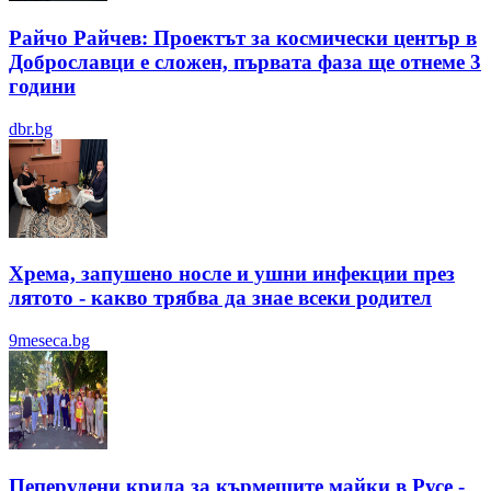
Райчо Райчев: Проектът за космически център в
Доброславци е сложен, първата фаза ще отнеме 3
години
dbr.bg
Хрема, запушено носле и ушни инфекции през
лятотo - какво трябва да знае всеки родител
9meseca.bg
Пеперудени крила за кърмещите майки в Русе -