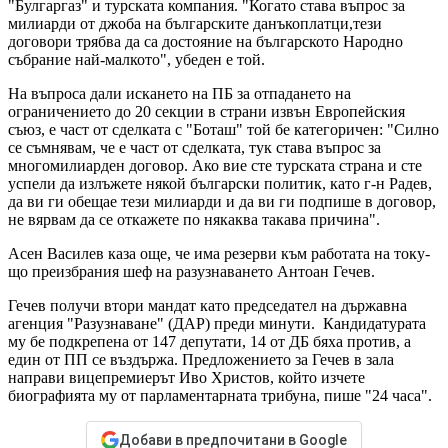
"Булгаргаз" и турската компания. "Когато става въпрос за
милиарди от джоба на българските данъкоплатци,тези
договори трябва да са достояние на българското Народно
събрание най-малкото", убеден е той.
На въпроса дали искането на ПБ за отпадането на
ограничението до 20 секции в страни извън Европейския
съюз, е част от сделката с "Боташ" той бе категоричен: "Силно
се съмнявам, че е част от сделката, тук става въпрос за
многомилиарден договор. Ако вие сте турската страна и сте
успели да излъжете някой български политик, като г-н Радев,
да ви ги обещае тези милиарди и да ви ги подпише в договор,
не вярвам да се откажете по някаква такава причина".
Асен Василев каза още, че има резерви към работата на току-
що преизбрания шеф на разузнаването Антоан Гечев.
Гечев получи втори мандат като председател на държавна
агенция "Разузнаване" (ДАР) преди минути. Кандидатурата
му бе подкрепена от 147 депутати, 14 от ДБ бяха против, а
един от ПП се въздържа. Предложението за Гечев в зала
направи вицепремиерът Иво Христов, който изчете
биографията му от парламентарната трибуна, пише "24 часа".
Добави в предпочитани в Google