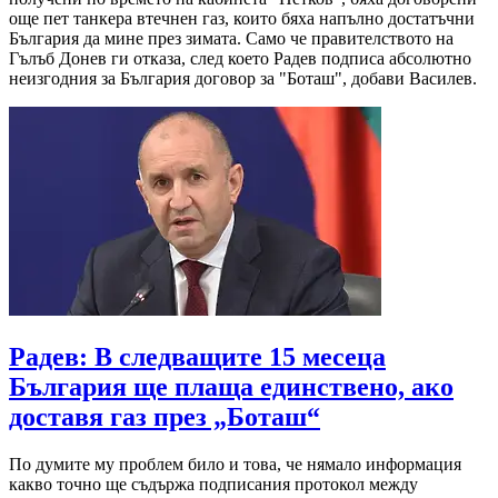
още пет танкера втечнен газ, които бяха напълно достатъчни
България да мине през зимата. Само че правителството на
Гълъб Донев ги отказа, след което Радев подписа абсолютно
неизгодния за България договор за "Боташ", добави Василев.
Радев: В следващите 15 месеца
България ще плаща единствено, ако
доставя газ през „Боташ“
По думите му проблем било и това, че нямало информация
какво точно ще съдържа подписания протокол между