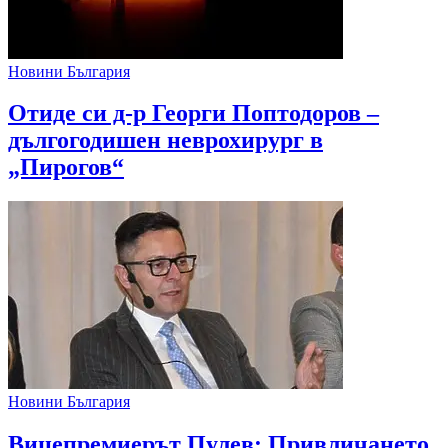
Новини България
Отиде си д-р Георги Поптодоров –
дългогодишен неврохирург в
„Пирогов“
Новини България
Вицепремиерът Пулев: Привличането