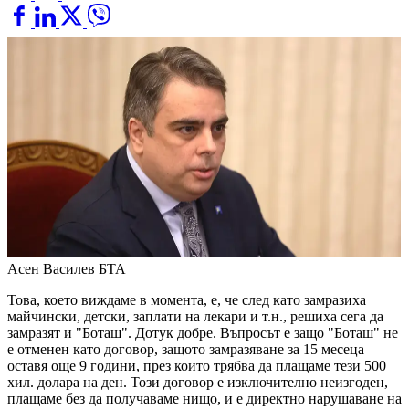
Асен Василев
БТА
Това, което виждаме в момента, е, че след като замразиха
майчински, детски, заплати на лекари и т.н., решиха сега да
замразят и "Боташ". Дотук добре. Въпросът е защо "Боташ" не
е отменен като договор, защото замразяване за 15 месеца
оставя още 9 години, през които трябва да плащаме тези 500
хил. долара на ден. Този договор е изключително неизгоден,
плащаме без да получаваме нищо, и е директно нарушаване на