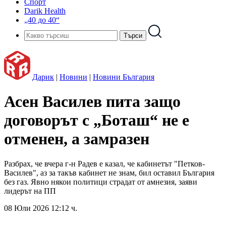
Спорт
Darik Health
„40 до 40“
Дарик
|
Новини
|
Новини България
Асен Василев пита защо
договорът с „Боташ“ не е
отменен, а замразен
Разбрах, че вчера г-н Радев е казал, че кабинетът "Петков-
Василев", аз за такъв кабинет не знам, бил оставил България
без газ. Явно някои политици страдат от амнезия, заяви
лидерът на ПП
08 Юли 2026 12:12 ч.