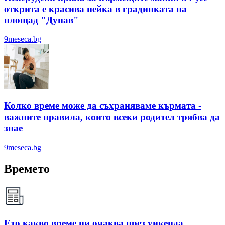
открита е красива пейка в градинката на
площад "Дунав"
9meseca.bg
Колко време може да съхраняваме кърмата -
важните правила, които всеки родител трябва да
знае
9meseca.bg
Времето
Ето какво време ни очаква през уикенда