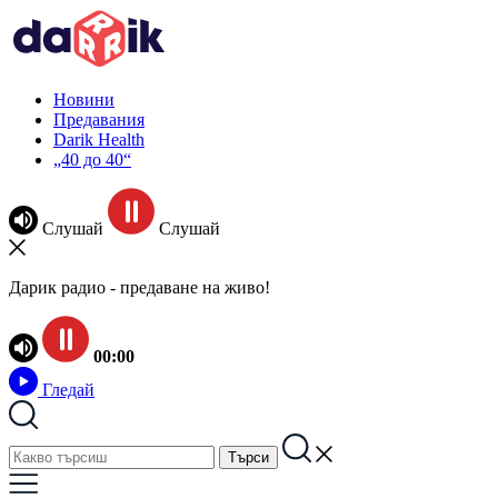
Новини
Предавания
Darik Health
„40 до 40“
Слушай
Слушай
Дарик радио - предаване на живо!
00:00
Гледай