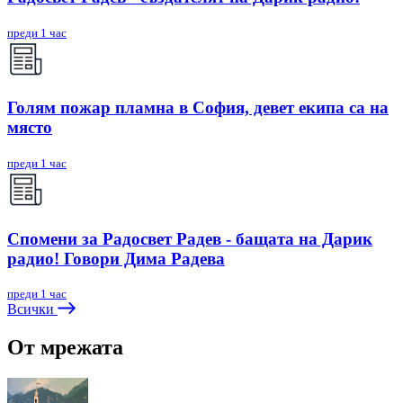
преди 1 час
Голям пожар пламна в София, девет екипа са на
място
преди 1 час
Спомени за Радосвет Радев - бащата на Дарик
радио! Говори Дима Радева
преди 1 час
Всички
От мрежата