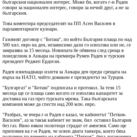
българския национален интерес. Може би, когато г-н Радев
говори за национален интерес, говори за нечий друг, а не за
българския.
Това коментира председателят на ПП Асен Василев в
парламентарните кулоари.
Газовият договор с "Боташ", по който България плаща по над
500 хил. евро на ден, независимо дали го използва или не, се
замразява за 15 месеца. Новината бе обявена след среща в
понеделник в Анкара на премиера Румен Радев и турския
президент Реджеп Ердоган.
Радев изненадващо излетя за Анкара ден преди срещата на
върха на НАТО, чийто домакин е президентът на Турция.
"Булгаргаз" и "Боташ" подписаха и протокол. За тези 15
месеца ще се плаща само когато се използва капацитет за
доставка на газ през турската мрежа. Така българската
компания може да спести над 200 млн. евро.
"Разбрах, че вчера г-н Радев е казал, че кабинетът "Петков-
Василев", аз за такъв кабинет не знам, бил оставил България
без газ. Явно някои политици страдат от амнезия. Само ще
припомня на г-н Радев, че освен двата танкера, които бяха
получени по времето на кабинета "Петков", бяха договорени