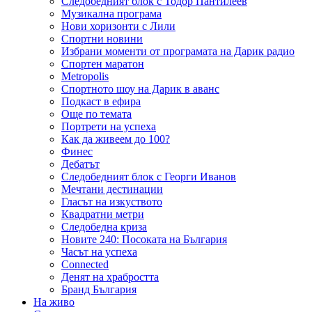
Следобедният блок с Тодор Пантилеев
Музикална програма
Нови хоризонти с Лили
Спортни новини
Избрани моменти от програмата на Дарик радио
Спортен маратон
Metropolis
Спортното шоу на Дарик в аванс
Подкаст в ефира
Още по темата
Портрети на успеха
Как да живеем до 100?
Финес
Дебатът
Следобедният блок с Георги Иванов
Мечтани дестинации
Гласът на изкуството
Квадратни метри
Следобедна криза
Новите 240: Посоката на България
Часът на успеха
Connected
Денят на храбростта
Бранд България
На живо