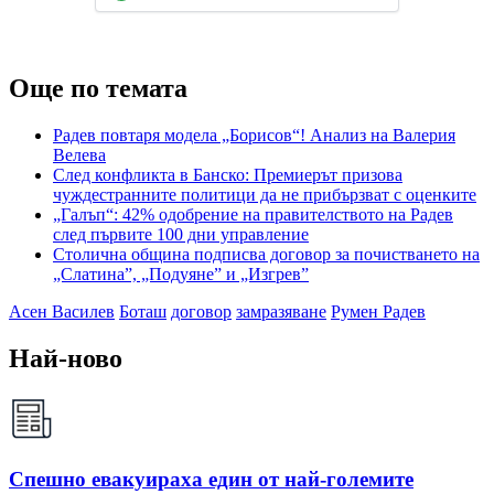
Още по темата
Радев повтаря модела „Борисов“! Анализ на Валерия
Велева
След конфликта в Банско: Премиерът призова
чуждестранните политици да не прибързват с оценките
„Галъп“: 42% одобрение на правителството на Радев
след първите 100 дни управление
Столична община подписва договор за почистването на
„Слатина”, „Подуяне” и „Изгрев”
Асен Василев
Боташ
договор
замразяване
Румен Радев
Най-ново
Спешно евакуираха един от най-големите