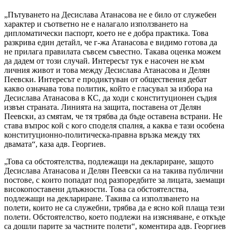
„Пътуването на Десислава Атанасова не е било от служебен
характер и съответно не е налагало използването на
дипломатически паспорт, което не е добра практика. Това
разкрива един детайл, че г-жа Атанасова е видимо готова да
не прилага правилата съвсем съвестно. Такава оценка можем
да дадем от този случай. Интересът тук е насочен не към
личния живот и това между Десислава Атанасова и Делян
Пеевски. Интересът е продиктуван от обществения дебат
какво означава това политик, който е гласувал за избора на
Десислава Атанасова в КС, да ходи с конституционен съдия
извън страната. Линията на защита, поставена от Делян
Пеевски, аз смятам, че тя трябва да бъде оставена встрани. Не
става въпрос кой с кого споделя спалня, а каква е тази особена
конституционно-политическа-правна връзка между тях
двамата“, каза адв. Георгиев.
„Това са обстоятелства, подлежащи на деклариране, защото
Десислава Атанасова и Делян Пеевски са на такива публични
постове, с които попадат под разпоредбите за лицата, заемащи
високопоставени длъжности. Това са обстоятелства,
подлежащи на деклариране. Такива са използването на
полети, които не са служебни, трябва да е ясно кой плаща тези
полети. Обстоятелство, което подлежи на изясняване, е откъде
са дошли парите за частните полети“, коментира адв. Георгиев