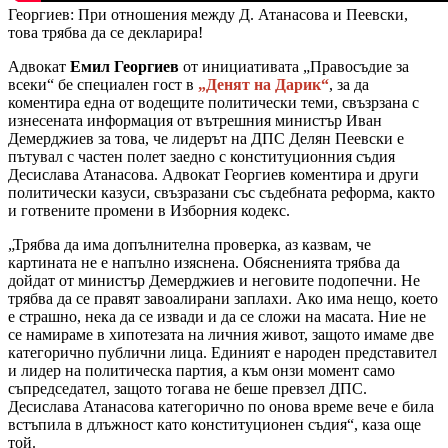
Георгиев: При отношения между Д. Атанасова и Пеевски,
това трябва да се декларира!
Адвокат
Емил Георгиев
от инициативата „Правосъдие за
всеки“ бе специален гост в
„Денят на Дарик“
, за да
коментира една от водещите политически теми, свъзрзана с
изнесената информация от вътрешния министър Иван
Демерджиев за това, че лидерът на ДПС Делян Пеевски е
пътувал с частен полет заедно с конституционния съдия
Десислава Атанасова. Адвокат Георгиев коментира и други
политически казуси, свъзразани със съдебната реформа, както
и готвените промени в Изборния кодекс.
„Трябва да има допълнителна проверка, аз казвам, че
картината не е напълно изяснена. Обясненията трябва да
дойдат от министър Демерджиев и неговите подопечни. Не
трябва да се правят завоалирани заплахи. Ако има нещо, което
е страшно, нека да се извади и да се сложи на масата. Ние не
се намираме в хипотезата на личния живот, защото имаме две
категорично публични лица. Единият е народен представител
и лидер на политическа партия, а към онзи момент само
съпредседател, защото тогава не беше превзел ДПС.
Десислава Атанасова категорично по онова време вече е била
встъпила в длъжност като конституционен съдия“, каза още
той.