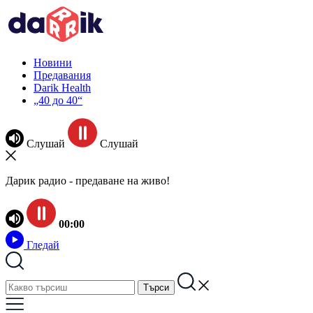
Новини
Предавания
Darik Health
„40 до 40“
Слушай
Слушай
Дарик радио - предаване на живо!
00:00
Гледай