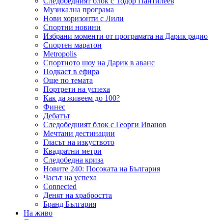
Следобедният блок с Тодор Пантилеев
Музикална програма
Нови хоризонти с Лили
Спортни новини
Избрани моменти от програмата на Дарик радио
Спортен маратон
Metropolis
Спортното шоу на Дарик в аванс
Подкаст в ефира
Още по темата
Портрети на успеха
Как да живеем до 100?
Финес
Дебатът
Следобедният блок с Георги Иванов
Мечтани дестинации
Гласът на изкуството
Квадратни метри
Следобедна криза
Новите 240: Посоката на България
Часът на успеха
Connected
Денят на храбростта
Бранд България
На живо