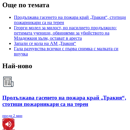
Още по темата
Продължава гасенето на пожара край „Тракия“, стотици
пожарникари са на терен
Георги молел за милост, но насилието продължило:
петимата ученици, обвиняеми за убийството на
Младежкия хълм, остават в ареста
Запали се кола на АМ „Тракия“
Гала разчувства всички с първа снимка с малката си
внучка
Най-ново
Продължава гасенето на пожара край „Тракия“,
стотици пожарникари са на терен
преди 2 мин