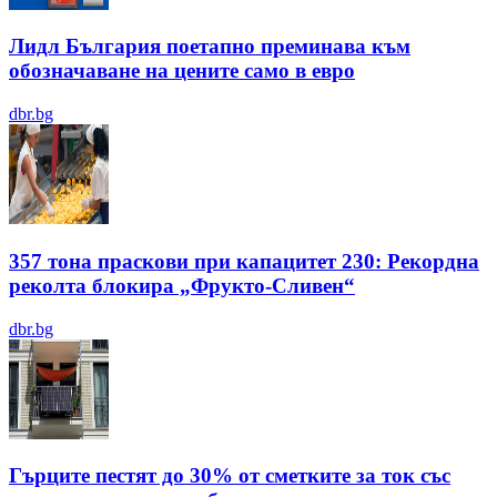
Лидл България поетапно преминава към
обозначаване на цените само в евро
dbr.bg
357 тона праскови при капацитет 230: Рекордна
реколта блокира „Фрукто-Сливен“
dbr.bg
Гърците пестят до 30% от сметките за ток със