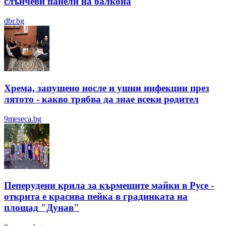
слънчеви панели на балкона
dbr.bg
Хрема, запушено носле и ушни инфекции през
лятотo - какво трябва да знае всеки родител
9meseca.bg
Пеперудени крила за кърмещите майки в Русе -
открита е красива пейка в градинката на
площад "Дунав"