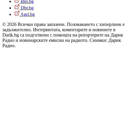
Idei.bg
Dbr.bg
Agri.bg
© 2026 Всички права запазени. Позоваването с хиперлинк е
задължително. Интервютата, коментарите и новините в
Darik.bg са подготвени с помощта на репортерите на Дарик
Радио и новинарските емисии на радиото. Снимки: Дарик
Радио.