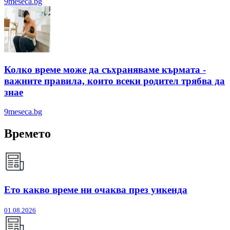
9meseca.bg
Колко време може да съхраняваме кърмата -
важните правила, които всеки родител трябва да
знае
9meseca.bg
Времето
Ето какво време ни очаква през уикенда
01.08.2026