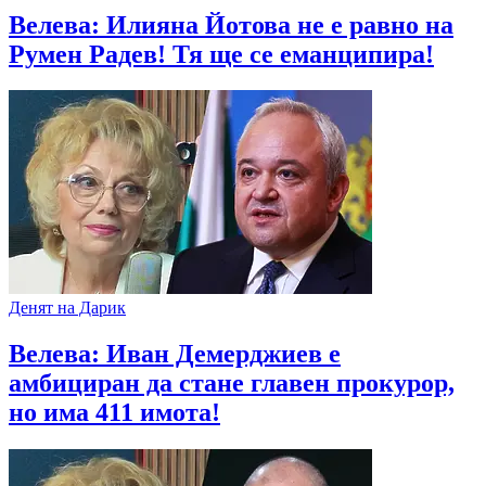
Велева: Илияна Йотова не е равно на
Румен Радев! Тя ще се еманципира!
Денят на Дарик
Велева: Иван Демерджиев е
амбициран да стане главен прокурор,
но има 411 имота!