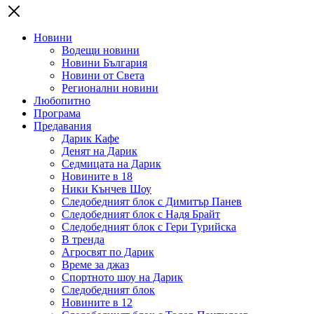
Новини
Водещи новини
Новини България
Новини от Света
Регионални новини
Любопитно
Програма
Предавания
Дарик Кафе
Денят на Дарик
Седмицата на Дарик
Новините в 18
Ники Кънчев Шоу
Следобедният блок с Димитър Панев
Следобедният блок с Надя Брайт
Следобедният блок с Гери Турийска
В тренда
Агросвят по Дарик
Време за джаз
Спортното шоу на Дарик
Следобедният блок
Новините в 12