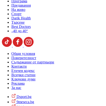
Програма
Предавания
На живо
Спорт
Darik Health
Търсене
Best Doctors
„40 до 40“
Общи условия
Поверителност
Съдържание от партньори
Контакти
Етичен кодекс
Всички статии
Ключови думи
Реклама
За нас
Dsport.bg
9meseca.bg