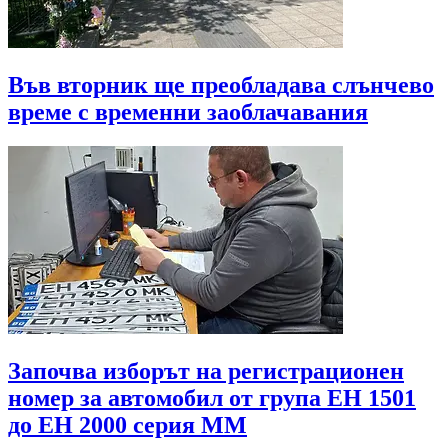
Във вторник ще преобладава слънчево
време с временни заоблачавания
Започва изборът на регистрационен
номер за автомобил от група ЕН 1501
до EH 2000 серия MМ