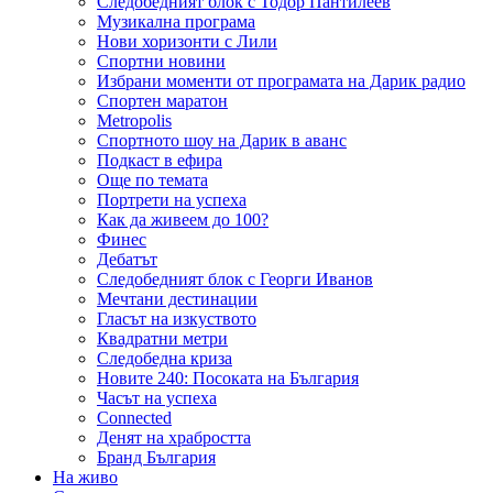
Следобедният блок с Тодор Пантилеев
Музикална програма
Нови хоризонти с Лили
Спортни новини
Избрани моменти от програмата на Дарик радио
Спортен маратон
Metropolis
Спортното шоу на Дарик в аванс
Подкаст в ефира
Още по темата
Портрети на успеха
Как да живеем до 100?
Финес
Дебатът
Следобедният блок с Георги Иванов
Мечтани дестинации
Гласът на изкуството
Квадратни метри
Следобедна криза
Новите 240: Посоката на България
Часът на успеха
Connected
Денят на храбростта
Бранд България
На живо