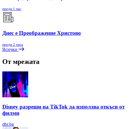
преди 1 час
Днес е Преображение Христово
преди 2 часа
Всички
От мрежата
Disney разреши на TikTok да използва откъси от
филми
dbr.bg