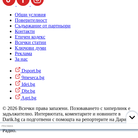
Общи условия
Поверителност
Съдържание от партньори
Контакти
Етичен кодекс
Всички статии
Ключови думи
Реклама
За нас
Dsport.bg
9meseca.bg
Idei.bg
Dbr.bg
Agri.bg
© 2026 Всички права запазени. Позоваването с хиперлинк е
задължително. Интервютата, коментарите и новините в
Darik.bg са подготвени с помощта на репортерите на Дарик
Радио и новинарските емисии на радиото. Снимки: Дарик
РЕКЛАМА
Радио.