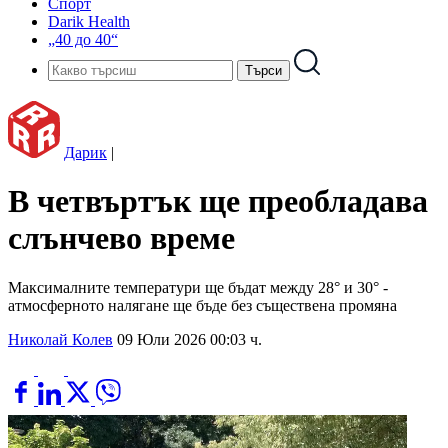
Спорт
Darik Health
„40 до 40“
Дарик
|
В четвъртък ще преобладава
слънчево време
Максималните температури ще бъдат между 28° и 30° -
атмосферното налягане ще бъде без съществена промяна
Николай Колев
09 Юли 2026 00:03 ч.