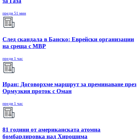
за Газа
преди 51 мин
След скандала в Банско: Eврейски организации
на среща с МВР
преди 1 час
Иран: Договорхме маршрут за преминаване през
Ормузкия проток с Оман
преди 1 час
81 години от американската атомна
бомбардировка над Хирошима