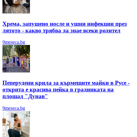
Хрема, запушено носле и ушни инфекции през
лятотo - какво трябва да знае всеки родител
9meseca.bg
Пеперудени крила за кърмещите майки в Русе -
открита е красива пейка в градинката на
площад "Дунав"
9meseca.bg