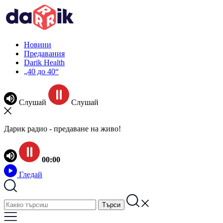
Новини
Предавания
Darik Health
„40 до 40“
Слушай
Слушай
Дарик радио - предаване на живо!
00:00
Гледай