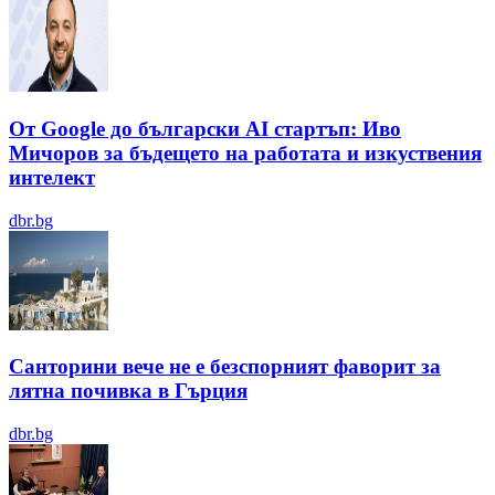
От Google до български AI стартъп: Иво
Мичоров за бъдещето на работата и изкуствения
интелект
dbr.bg
Санторини вече не е безспорният фаворит за
лятна почивка в Гърция
dbr.bg