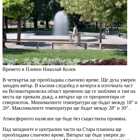
Времето в Плевен
Николай Колев
В четвъртък ще преобладава слънчево време. Ще духа умерен
западен вятър. В късния следобед и вечерта в източната част
на Великотърновска област временно ще се заоблачи и там на
места ще превали дъжд, а вятърът ще се преориентира от
североизток. Минималните температури ще бъдат между 18° и
20°. Максималните температури ще бъдат между 28° и 30° .
Атмосферното налягане ще бъде без съществена промяна.
Над западните и централни части на Стара планина ще
преобладава слънчево време. Вятърът ще бъде умерен до