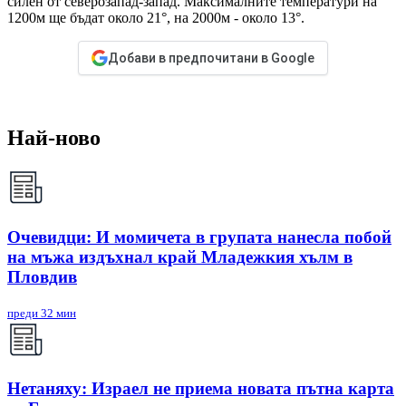
силен от северозапад-запад. Максималните температури на
1200м ще бъдат около 21°, на 2000м - около 13°.
Добави в предпочитани в Google
Най-ново
Очевидци: И момичета в групата нанесла побой
на мъжа издъхнал край Младежкия хълм в
Пловдив
преди 32 мин
Нетаняху: Израел не приема новата пътна карта