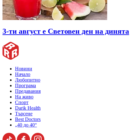
3-ти август е Световен ден на динята
Новини
Начало
Любопитно
Програма
Предавания
На живо
Спорт
Darik Health
Търсене
Best Doctors
„40 до 40“