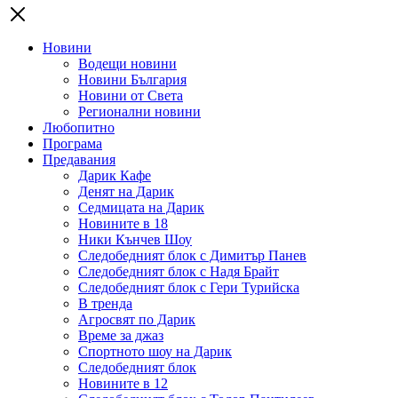
Новини
Водещи новини
Новини България
Новини от Света
Регионални новини
Любопитно
Програма
Предавания
Дарик Кафе
Денят на Дарик
Седмицата на Дарик
Новините в 18
Ники Кънчев Шоу
Следобедният блок с Димитър Панев
Следобедният блок с Надя Брайт
Следобедният блок с Гери Турийска
В тренда
Агросвят по Дарик
Време за джаз
Спортното шоу на Дарик
Следобедният блок
Новините в 12