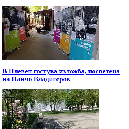
В Плевен гостува изложба, посветена
на Панчо Владигеров