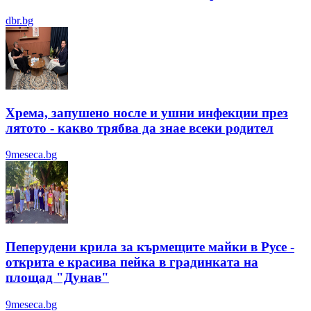
dbr.bg
Хрема, запушено носле и ушни инфекции през
лятотo - какво трябва да знае всеки родител
9meseca.bg
Пеперудени крила за кърмещите майки в Русе -
открита е красива пейка в градинката на
площад "Дунав"
9meseca.bg