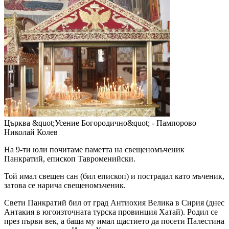
Църква &quot;Усение Богородично&quot; - Пампорово
Николай Колев
На 9-ти юли почитаме паметта на свещеномъченик
Панкратий, епископ Тавроменийски.
Той имал свещен сан (бил епископ) и пострадал като мъченик,
затова се нарича свещеномъченик.
Свети Панкратий бил от град Антиохия Велика в Сирия (днес
Антакия в югоизточната турска провинция Хатай). Родил се
през първи век, а баща му имал щастието да посети Палестина