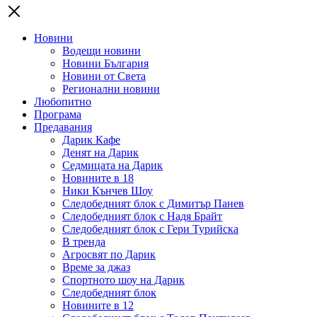
Новини
Водещи новини
Новини България
Новини от Света
Регионални новини
Любопитно
Програма
Предавания
Дарик Кафе
Денят на Дарик
Седмицата на Дарик
Новините в 18
Ники Кънчев Шоу
Следобедният блок с Димитър Панев
Следобедният блок с Надя Брайт
Следобедният блок с Гери Турийска
В тренда
Агросвят по Дарик
Време за джаз
Спортното шоу на Дарик
Следобедният блок
Новините в 12