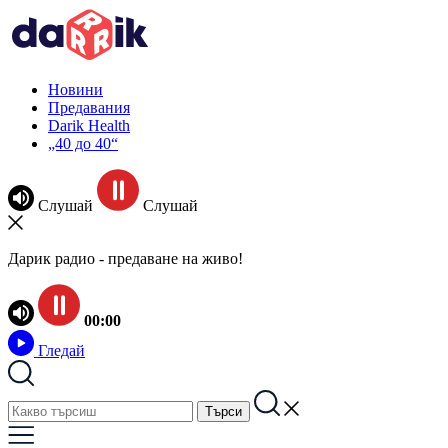
Новини
Предавания
Darik Health
„40 до 40“
Слушай
Слушай
Дарик радио - предаване на живо!
00:00
Гледай