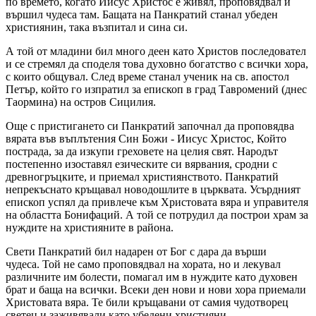
по времето, когато Иисус Христос е живял, проповядвал и
вършил чудеса там. Бащата на Панкратий станал убеден
християнин, така възпитал и сина си.
А той от младини бил много деен като Христов последовател
и се стремял да споделя това духовно богатство с всички хора,
с които общувал. След време станал ученик на св. апостол
Петър, който го изпратил за епископ в град Тавромений (днес
Таормина) на остров Сицилия.
Още с пристигането си Панкратий започнал да проповядва
вярата във въплътения Син Божи - Иисус Христос, Който
пострада, за да изкупи греховете на целия свят. Народът
постепенно изоставял езическите си вярвания, сродни с
древногръцките, и приемал християнството. Панкратий
непрекъснато кръщавал новодошлите в църквата. Усърдният
епископ успял да привлече към Христовата вяра и управителя
на областта Бонифаций. А той се потрудил да построи храм за
нуждите на християните в района.
Свети Панкратий бил надарен от Бог с дара да върши
чудеса. Той не само проповядвал на хората, но и лекувал
различните им болести, помагал им в нуждите като духовен
брат и баща на всички. Всеки ден нови и нови хора приемали
Христовата вяра. Те били кръщавани от самия чудотворец
светец и заживявали като убедени християни.