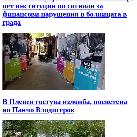
пет институции по сигнали за
финансови нарушения в болницата в
града
В Плевен гостува изложба, посветена
на Панчо Владигеров