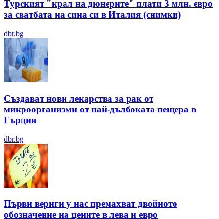
Турският "крал на дюнерите" плати 3 млн. евро
за сватбата на сина си в Италия (снимки)
dbr.bg
Създават нови лекарства за рак от
микроорганизми от най-дълбоката пещера в
Гърция
dbr.bg
Първи вериги у нас премахват двойното
обозначение на цените в лева и евро