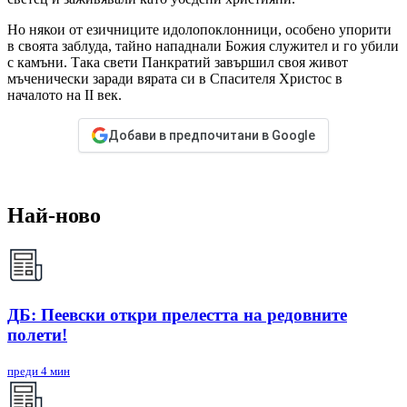
Но някои от езичниците идолопоклонници, особено упорити
в своята заблуда, тайно нападнали Божия служител и го убили
с камъни. Така свети Панкратий завършил своя живот
мъченически заради вярата си в Спасителя Христос в
началото на II век.
Добави в предпочитани в Google
Най-ново
ДБ: Пеевски откри прелестта на редовните
полети!
преди 4 мин