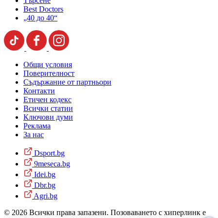
Търсене
Best Doctors
„40 до 40“
Общи условия
Поверителност
Съдържание от партньори
Контакти
Етичен кодекс
Всички статии
Ключови думи
Реклама
За нас
Dsport.bg
9meseca.bg
Idei.bg
Dbr.bg
Agri.bg
© 2026 Всички права запазени. Позоваването с хиперлинк е