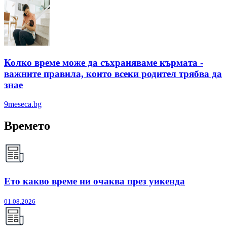
Колко време може да съхраняваме кърмата -
важните правила, които всеки родител трябва да
знае
9meseca.bg
Времето
Ето какво време ни очаква през уикенда
01.08.2026