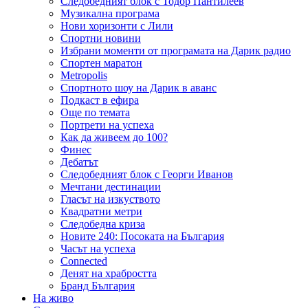
Следобедният блок с Тодор Пантилеев
Музикална програма
Нови хоризонти с Лили
Спортни новини
Избрани моменти от програмата на Дарик радио
Спортен маратон
Metropolis
Спортното шоу на Дарик в аванс
Подкаст в ефира
Още по темата
Портрети на успеха
Как да живеем до 100?
Финес
Дебатът
Следобедният блок с Георги Иванов
Мечтани дестинации
Гласът на изкуството
Квадратни метри
Следобедна криза
Новите 240: Посоката на България
Часът на успеха
Connected
Денят на храбростта
Бранд България
На живо