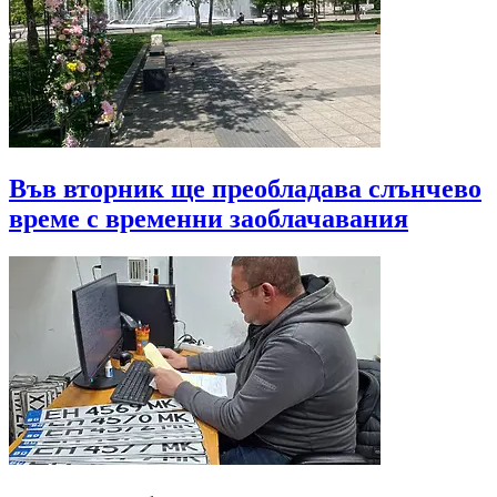
Във вторник ще преобладава слънчево
време с временни заоблачавания