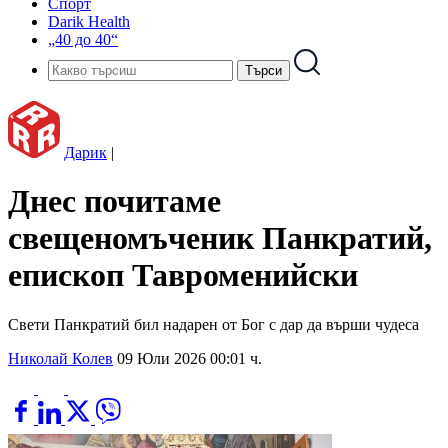
Спорт
Darik Health
„40 до 40“
Дарик
|
Днес почитаме
свещеномъченик Панкратий,
епископ Тавроменийски
Свети Панкратий бил надарен от Бог с дар да върши чудеса
Николай Колев
09 Юли 2026 00:01 ч.