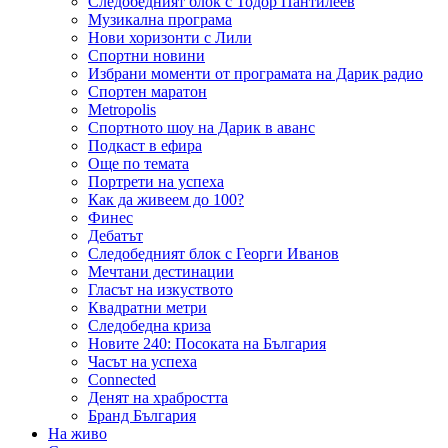
Следобедният блок с Тодор Пантилеев
Музикална програма
Нови хоризонти с Лили
Спортни новини
Избрани моменти от програмата на Дарик радио
Спортен маратон
Metropolis
Спортното шоу на Дарик в аванс
Подкаст в ефира
Още по темата
Портрети на успеха
Как да живеем до 100?
Финес
Дебатът
Следобедният блок с Георги Иванов
Мечтани дестинации
Гласът на изкуството
Квадратни метри
Следобедна криза
Новите 240: Посоката на България
Часът на успеха
Connected
Денят на храбростта
Бранд България
На живо