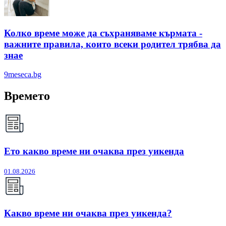
Колко време може да съхраняваме кърмата -
важните правила, които всеки родител трябва да
знае
9meseca.bg
Времето
Ето какво време ни очаква през уикенда
01.08.2026
Какво време ни очаква през уикенда?