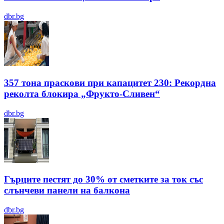
dbr.bg
357 тона праскови при капацитет 230: Рекордна
реколта блокира „Фрукто-Сливен“
dbr.bg
Гърците пестят до 30% от сметките за ток със
слънчеви панели на балкона
dbr.bg