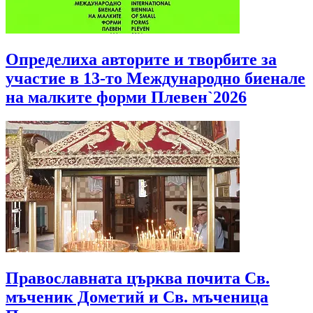
Определиха авторите и творбите за
участие в 13-то Международно биенале
на малките форми Плевен`2026
Православната църква почита Св.
мъченик Дометий и Св. мъченица