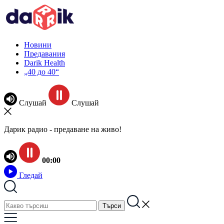
Новини
Предавания
Darik Health
„40 до 40“
Слушай
Слушай
Дарик радио - предаване на живо!
00:00
Гледай