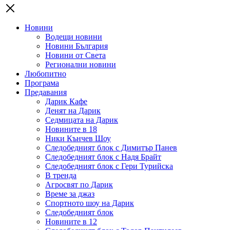
Новини
Водещи новини
Новини България
Новини от Света
Регионални новини
Любопитно
Програма
Предавания
Дарик Кафе
Денят на Дарик
Седмицата на Дарик
Новините в 18
Ники Кънчев Шоу
Следобедният блок с Димитър Панев
Следобедният блок с Надя Брайт
Следобедният блок с Гери Турийска
В тренда
Агросвят по Дарик
Време за джаз
Спортното шоу на Дарик
Следобедният блок
Новините в 12