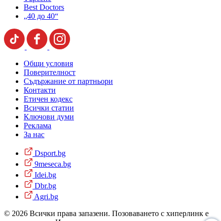
Best Doctors
„40 до 40“
Общи условия
Поверителност
Съдържание от партньори
Контакти
Етичен кодекс
Всички статии
Ключови думи
Реклама
За нас
Dsport.bg
9meseca.bg
Idei.bg
Dbr.bg
Agri.bg
© 2026 Всички права запазени. Позоваването с хиперлинк е