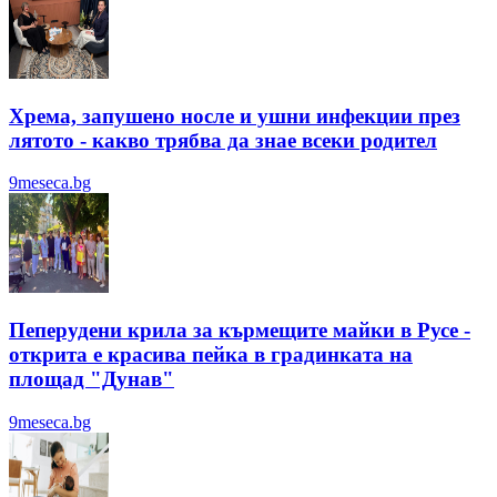
Хрема, запушено носле и ушни инфекции през
лятотo - какво трябва да знае всеки родител
9meseca.bg
Пеперудени крила за кърмещите майки в Русе -
открита е красива пейка в градинката на
площад "Дунав"
9meseca.bg