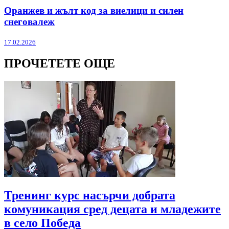
Оранжев и жълт код за виелици и силен
снеговалеж
17.02.2026
ПРОЧЕТЕТЕ ОЩЕ
Тренинг курс насърчи добрата
комуникация сред децата и младежите
в село Победа