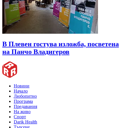
В Плевен гостува изложба, посветена
на Панчо Владигеров
Новини
Начало
Любопитно
Програма
Предавания
На живо
Спорт
Darik Health
Търсене