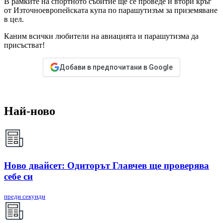
В рамките на спортното събитие ще се проведе и втори кръг
от Източноевропейската купа по парашутизъм за приземяване
в цел.
Каним всички любители на авиацията и парашутизма да
присъстват!
Добави в предпочитани в Google
Най-ново
Ново двайсет: Одиторът Главчев ще проверява
себе си
преди секунди