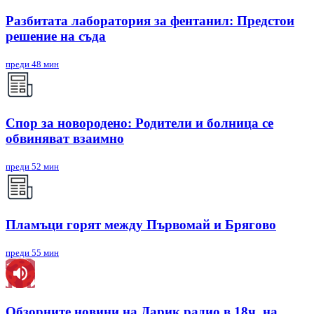
Разбитата лаборатория за фентанил: Предстои
решение на съда
преди 48 мин
Спор за новородено: Родители и болница се
обвиняват взаимно
преди 52 мин
Пламъци горят между Първомай и Брягово
преди 55 мин
Обзорните новини на Дарик радио в 18ч. на