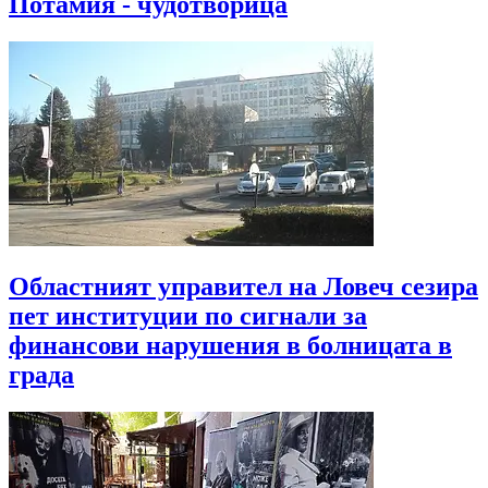
Потамия - чудотворица
Областният управител на Ловеч сезира
пет институции по сигнали за
финансови нарушения в болницата в
града