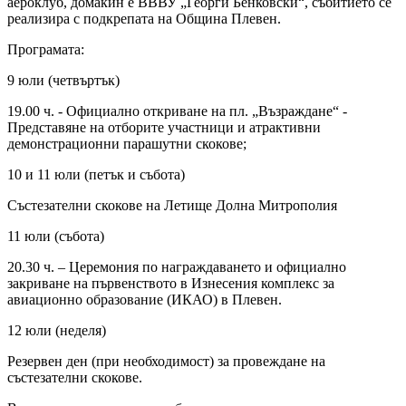
аероклуб, домакин е ВВВУ „Георги Бенковски“, събитието се
реализира с подкрепата на Община Плевен.
Програмата:
9 юли (четвъртък)
19.00 ч. - Официално откриване на пл. „Възраждане“ -
Представяне на отборите участници и атрактивни
демонстрационни парашутни скокове;
10 и 11 юли (петък и събота)
Състезателни скокове на Летище Долна Митрополия
11 юли (събота)
20.30 ч. – Церемония по награждаването и официално
закриване на първенството в Изнесения комплекс за
авиационно образование (ИКАО) в Плевен.
12 юли (неделя)
Резервен ден (при необходимост) за провеждане на
състезателни скокове.