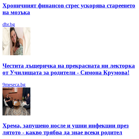
Хроничният финансов стрес ускорява стареенето
на мозъка
dbr.bg
Честита дъщеричка на прекрасната ни лекторка
от Училищата за родители - Симона Крумова!
9meseca.bg
Хрема, запушено носле и ушни инфекции през
лятотo - какво трябва да знае всеки родител