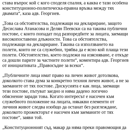
става въпрос кой с кого споделя спалня, а каква е тази особена
конституционно-политическа-правна връзка между тях
двамата“, каза адв. Георгиев.
„Това са обстоятелства, подлежащи на деклариране, защото
Десислава Атанасова и Делян Пеевски са на такива публични
постове, с които попадат под разпоредбите за лицата, заемащи
високопоставени длъжности. Това са обстоятелства,
подлежащи на деклариране. Такива са използването на
полети, които не са служебни, трябва да е ясно кой плаща тези
полети. Обстоятелство, което подлежи на изясняване, е откъде
са дошли парите за частните полети“, коментира адв. Георгиев
от инициативата „Правосъдие за всеки“.
„Публичните лица имат право на личен живот дотолкова,
доколкото става дума за конкретно техния личен живот, а не за
заеманите от тях постове. Дискусията е как лица, заемащи
тези постове, пътуват заедно и няма дадено логично
обяснение заради това. Когато интересът е насочен към
служебното положение на лицата, някакви елементи от
личния живот следва изобщо да останат без разглеждане,
доколкото прожекторът е насочен към заеманите от тях
постове“, заяви той.
„Конституционният съд, макар да няма преки правомощия да