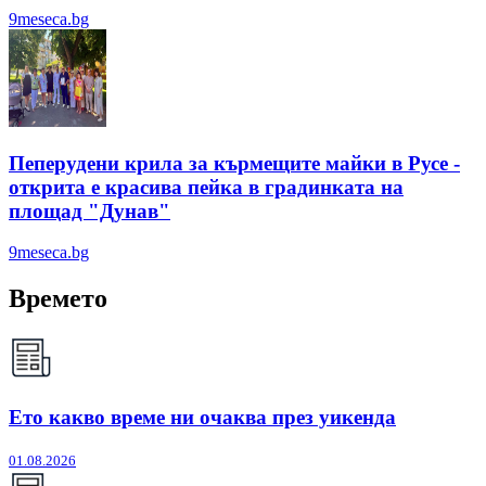
9meseca.bg
Пеперудени крила за кърмещите майки в Русе -
открита е красива пейка в градинката на
площад "Дунав"
9meseca.bg
Времето
Ето какво време ни очаква през уикенда
01.08.2026