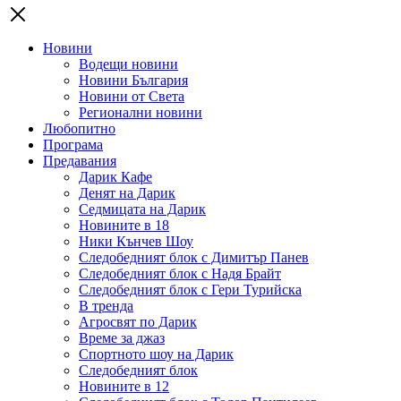
Новини
Водещи новини
Новини България
Новини от Света
Регионални новини
Любопитно
Програма
Предавания
Дарик Кафе
Денят на Дарик
Седмицата на Дарик
Новините в 18
Ники Кънчев Шоу
Следобедният блок с Димитър Панев
Следобедният блок с Надя Брайт
Следобедният блок с Гери Турийска
В тренда
Агросвят по Дарик
Време за джаз
Спортното шоу на Дарик
Следобедният блок
Новините в 12