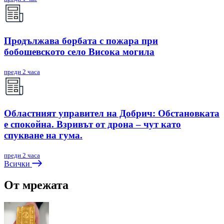
Продължава борбата с пожара при
бобошевското село Висока могила
преди 2 часа
Областният управител на Добрич: Обстановката
е спокойна. Взривът от дрона – чут като
спукване на гума.
преди 2 часа
Всички
От мрежата