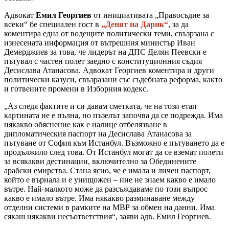
Адвокат
Емил Георгиев
от инициативата „Правосъдие за
всеки“ бе специален гост в
„Денят на Дарик“
, за да
коментира една от водещите политически теми, свъзрзана с
изнесената информация от вътрешния министър Иван
Демерджиев за това, че лидерът на ДПС Делян Пеевски е
пътувал с частен полет заедно с конституционния съдия
Десислава Атанасова. Адвокат Георгиев коментира и други
политически казуси, свъзразани със съдебната реформа, както
и готвените промени в Изборния кодекс.
„Аз следя фактите и си давам сметката, че на този етап
картината не е пълна, но пъзелът започва да се подрежда. Има
някакво обяснение как е налице отбелязване в
дипломатическия паспорт на Десислава Атанасова за
пътуване от София към Истанбул. Възможно е пътуването да е
продължило след това. От Истанбул могат да се вземат полети
за всякакви дестинации, включително за Обединените
арабски емирства. Стана ясно, че е имала и личен паспорт,
който е върнала и е унищожен – ние не знаем какво е имало
вътре. Най-малкото може да разсъждаваме по този въпрос
какво е имало вътре. Има някакво разминаване между
отделни системи в рамките на МВР за обмен на данни. Има
сякаш някакви несъответствия“, заяви адв. Емил Георгиев.