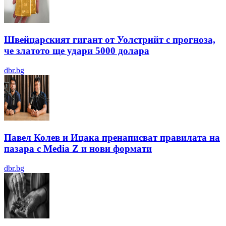
Швейцарският гигант от Уолстрийт с прогноза,
че златото ще удари 5000 долара
dbr.bg
Павел Колев и Ицака пренаписват правилата на
пазара с Media Z и нови формати
dbr.bg