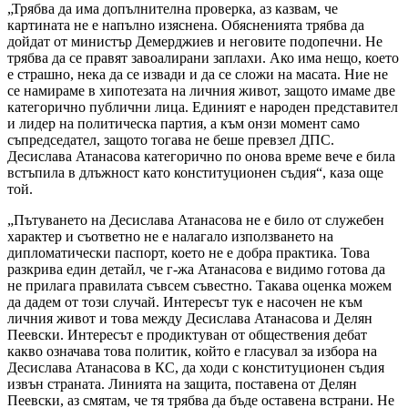
„Трябва да има допълнителна проверка, аз казвам, че
картината не е напълно изяснена. Обясненията трябва да
дойдат от министър Демерджиев и неговите подопечни. Не
трябва да се правят завоалирани заплахи. Ако има нещо, което
е страшно, нека да се извади и да се сложи на масата. Ние не
се намираме в хипотезата на личния живот, защото имаме две
категорично публични лица. Единият е народен представител
и лидер на политическа партия, а към онзи момент само
съпредседател, защото тогава не беше превзел ДПС.
Десислава Атанасова категорично по онова време вече е била
встъпила в длъжност като конституционен съдия“, каза още
той.
„Пътуването на Десислава Атанасова не е било от служебен
характер и съответно не е налагало използването на
дипломатически паспорт, което не е добра практика. Това
разкрива един детайл, че г-жа Атанасова е видимо готова да
не прилага правилата съвсем съвестно. Такава оценка можем
да дадем от този случай. Интересът тук е насочен не към
личния живот и това между Десислава Атанасова и Делян
Пеевски. Интересът е продиктуван от обществения дебат
какво означава това политик, който е гласувал за избора на
Десислава Атанасова в КС, да ходи с конституционен съдия
извън страната. Линията на защита, поставена от Делян
Пеевски, аз смятам, че тя трябва да бъде оставена встрани. Не