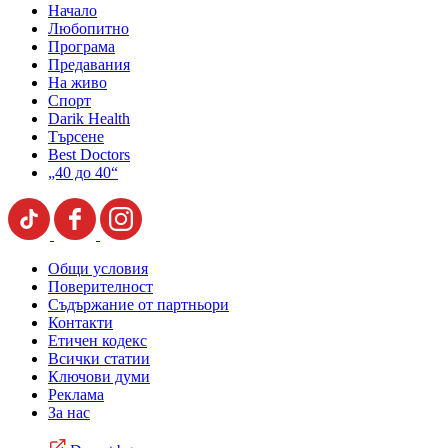
Начало
Любопитно
Програма
Предавания
На живо
Спорт
Darik Health
Търсене
Best Doctors
„40 до 40“
Общи условия
Поверителност
Съдържание от партньори
Контакти
Етичен кодекс
Всички статии
Ключови думи
Реклама
За нас