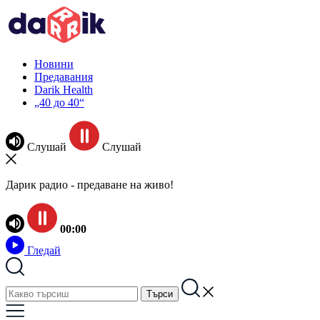
Новини
Предавания
Darik Health
„40 до 40“
Слушай
Слушай
Дарик радио - предаване на живо!
00:00
Гледай