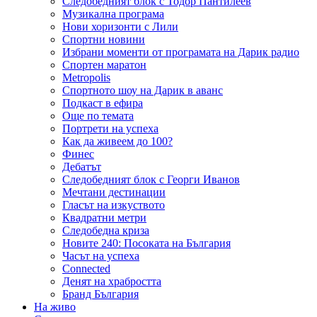
Следобедният блок с Тодор Пантилеев
Музикална програма
Нови хоризонти с Лили
Спортни новини
Избрани моменти от програмата на Дарик радио
Спортен маратон
Metropolis
Спортното шоу на Дарик в аванс
Подкаст в ефира
Още по темата
Портрети на успеха
Как да живеем до 100?
Финес
Дебатът
Следобедният блок с Георги Иванов
Мечтани дестинации
Гласът на изкуството
Квадратни метри
Следобедна криза
Новите 240: Посоката на България
Часът на успеха
Connected
Денят на храбростта
Бранд България
На живо