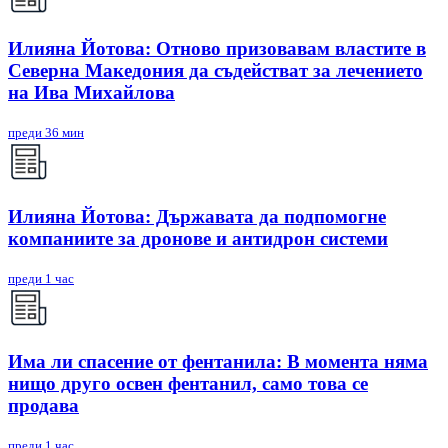
Илияна Йотова: Отново призовавам властите в
Северна Македония да съдействат за лечението
на Ива Михайлова
преди 36 мин
Илияна Йотова: Държавата да подпомогне
компаниите за дронове и антидрон системи
преди 1 час
Има ли спасение от фентанила: В момента няма
нищо друго освен фентанил, само това се
продава
преди 1 час