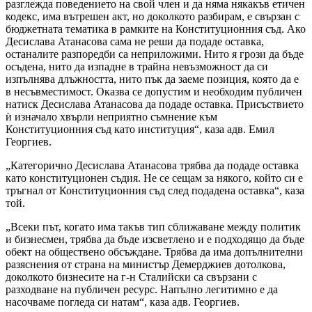
разглежда поведението на свой член и да няма някакъв етичен
кодекс, има вътрешен акт, но доколкото разбирам, е свързан с
бюджетната тематика в рамките на Конституционния съд. Ако
Десислава Атанасова сама не реши да подаде оставка,
останалите разпоредби са неприложими. Нито я грози да бъде
осъдена, нито да изпадне в трайна невъзможност да си
изпълнява длъжността, нито пък да заеме позиция, която да е
в несъвместимост. Оказва се допустим и необходим публичен
натиск Десислава Атанасова да подаде оставка. Присъствието
ѝ изначало хвърли неприятно съмнение към
Конституционния съд като институция“, каза адв. Емил
Георгиев.
„Категорично Десислава Атанасова трябва да подаде оставка
като конституционен съдия. Не се сещам за някого, който си е
тръгнал от Конституционния съд след подадена оставка“, каза
той.
„Всеки път, когато има такъв тип сближаване между политик
и бизнесмен, трябва да бъде изсветлено и е подходящо да бъде
обект на обществено обсъждане. Трябва да има допълнителни
разяснения от страна на министър Демерджиев дотолкова,
доколкото бизнесите на г-н Сталийски са свързани с
разходване на публичен ресурс. Напълно легитимно е да
насочваме погледа си натам“, каза адв. Георгиев.