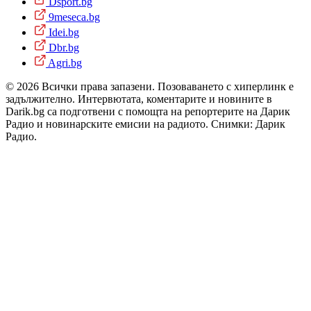
Dsport.bg
9meseca.bg
Idei.bg
Dbr.bg
Agri.bg
© 2026 Всички права запазени. Позоваването с хиперлинк е
задължително. Интервютата, коментарите и новините в
Darik.bg са подготвени с помощта на репортерите на Дарик
Радио и новинарските емисии на радиото. Снимки: Дарик
Радио.