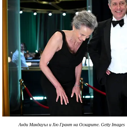
Анди Макдауъл и Хю Грант на Оскарите. Getty Images