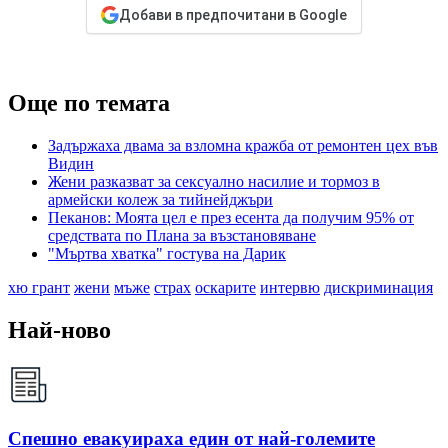
Добави в предпочитани в Google
Още по темата
Задържаха двама за взломна кражба от ремонтен цех във
Видин
Жени разказват за сексуално насилие и тормоз в
армейски колеж за тийнейджъри
Пеканов: Моята цел е през есента да получим 95% от
средствата по Плана за възстановяване
"Мъртва хватка" гостува на Дарик
хю грант
жени
мъже
страх
оскарите
интервю
дискриминация
Най-ново
Спешно евакуираха един от най-големите