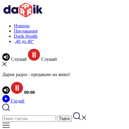
Новини
Предавания
Darik Health
„40 до 40“
Слушай
Слушай
Дарик радио - предаване на живо!
00:00
Гледай