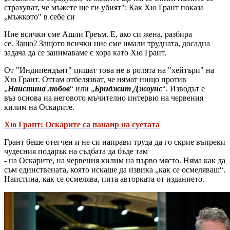
страхуват, че мъжете ще ги убият": Как Хю Грант показа
„мъжкото" в себе си
Ние всички сме Ашли Греъм. Е, ако си жена, разбира
се. Защо? Защото всички ние сме имали трудната, досадна
задача да се занимаваме с хора като Хю Грант.
От "Индипендънт" пишат това не в ролята на "хейтъри" на
Хю Грант. Оттам отбелязват, че нямат нищо против
„
Наистина любов
“ или „
Бриджит Джоунс
“. Изводът е
въз основа на неговото мъчително интервю на червения
килим на Оскарите.
Хю Грант: Оскарите са панаир на суетата
Грант беше отегчен и не си направи труда да го скрие въпреки
чудесния подарък на съдбата да бъде там
- на Оскарите, на червения килим на първо място. Няма как да
съм единствената, която искаше да извика „как се осмеляваш“.
Наистина, как се осмелява, пита авторката от изданието.