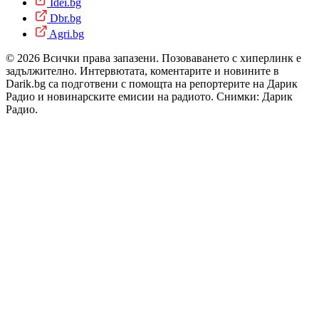
Idei.bg
Dbr.bg
Agri.bg
© 2026 Всички права запазени. Позоваването с хиперлинк е
задължително. Интервютата, коментарите и новините в
Darik.bg са подготвени с помощта на репортерите на Дарик
Радио и новинарските емисии на радиото. Снимки: Дарик
Радио.