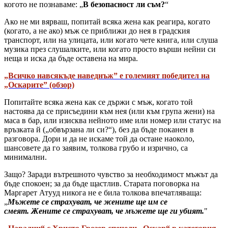
когото не познаваме: „
В безопасност ли съм?
“
Ако не ми вярваш, попитай всяка жена как реагира, когато
(когато, а не ако) мъж се приближи до нея в градския
транспорт, или на улицата, или когато чете книга, или слуша
музика през слушалките, или когато просто върши нейни си
неща и иска да бъде оставена на мира.
„Всичко навсякъде наведнъж” е големият победител на
„Оскарите” (обзор)
Попитайте всяка жена как се държи с мъж, когато той
настоява да се присъедини към нея (или към група жени) на
маса в бар, или изисква нейното име или номер или статус на
връзката й („обвързана ли си?“), без да бъде поканен в
разговора. Дори и да не искаме той да остане наоколо,
шансовете да го заявим, толкова грубо и изрично, са
минимални.
Защо? Заради вътрешното чувство за необходимост мъжът да
бъде спокоен; за да бъде щастлив. Старата поговорка на
Маргарет Атууд никога не е била толкова впечатляваща:
„
Мъжете се страхуват, че жените ще им се
смеят. Жените се страхуват, че мъжете ще ги убият.
"