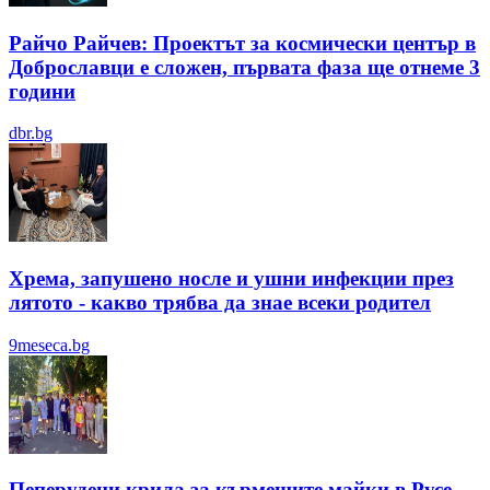
Райчо Райчев: Проектът за космически център в
Доброславци е сложен, първата фаза ще отнеме 3
години
dbr.bg
Хрема, запушено носле и ушни инфекции през
лятотo - какво трябва да знае всеки родител
9meseca.bg
Пеперудени крила за кърмещите майки в Русе -