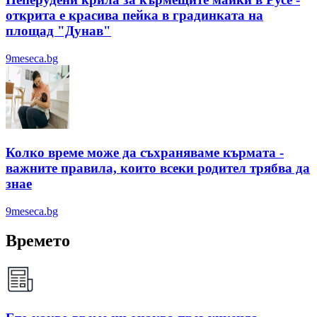
открита е красива пейка в градинката на
площад "Дунав"
9meseca.bg
Колко време може да съхраняваме кърмата -
важните правила, които всеки родител трябва да
знае
9meseca.bg
Времето