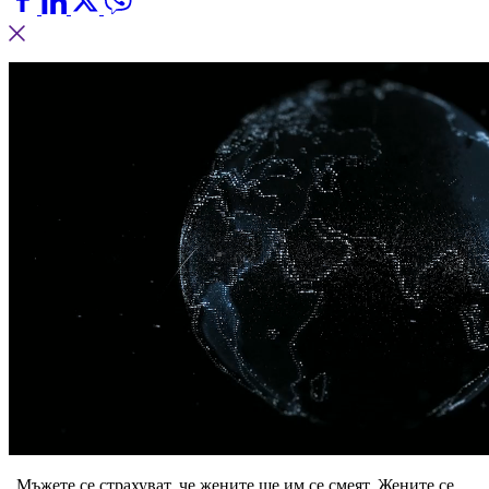
„Мъжете се страхуват, че жените ще им се смеят. Жените се