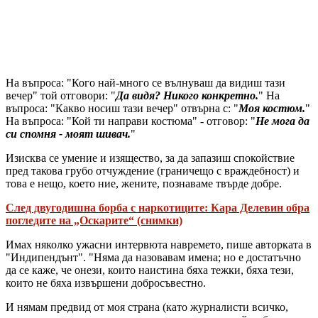
На въпроса: "Кого най-много се вълнуваш да видиш тази
вечер" той отговори: "
Да видя? Никого конкретно.
" На
въпроса: "Какво носиш тази вечер" отвърна с: "
Моя костюм.
"
На въпроса: "Кой ти направи костюма" - отговор: "
Не мога да
си спомня - моят шивач.
"
Изисква се умение и изящество, за да запазиш спокойствие
пред такова грубо отчуждение (граничещо с враждебност) и
това е нещо, което ние, жените, познаваме твърде добре.
След двугодишна борба с наркотиците: Кара Делевин обра
погледите на „Оскарите“ (снимки)
Имах няколко ужасни интервюта навремето, пише авторката в
"Индипендънт". "Няма да назовавам имена; но е достатъчно
да се каже, че онези, които наистина бяха тежки, бяха тези,
които не бяха извършени добросъвестно.
И нямам предвид от моя страна (като журналисти всичко,