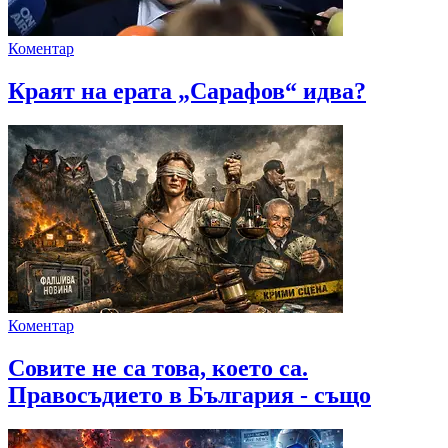
Коментар
Краят на ерата „Сарафов“ идва?
Коментар
Совите не са това, което са.
Правосъдието в България - също