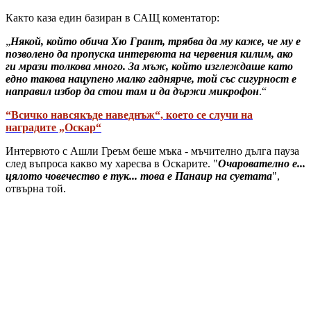
Както каза един базиран в САЩ коментатор:
„
Някой, който обича Хю Грант, трябва да му каже, че му е
позволено да пропуска интервюта на червения килим, ако
ги мрази толкова много. За мъж, който изглеждаше като
едно такова нацупено малко гаднярче, той със сигурност е
направил избор да стои там и да държи микрофон
.“
“Всичко навсякъде наведнъж“, което се случи на
наградите „Оскар“
Интервюто с Ашли Греъм беше мъка - мъчително дълга пауза
след въпроса какво му харесва в Оскарите. "
Очарователно е...
цялото човечество е тук... това е Панаир на суетата
",
отвърна той.