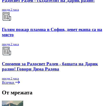
Радосвет Радев - създателят на Дарик радио!
преди 2 часа
Голям пожар пламна в София, девет екипа са на
място
преди 2 часа
Спомени за Радосвет Радев - бащата на Дарик
радио! Говори Дима Радева
преди 2 часа
Всички
От мрежата