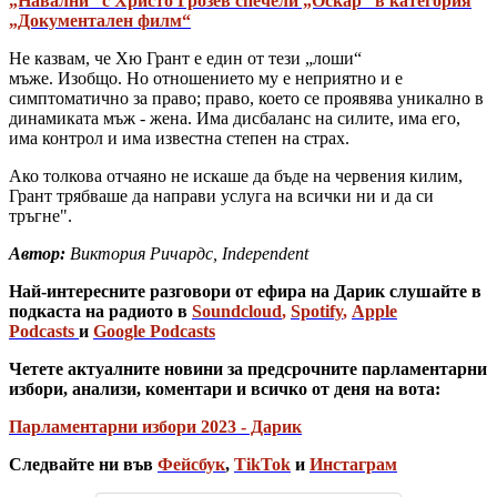
„Навални“ с Христо Грозев спечели „Оскар“ в категория
„Документален филм“
Не казвам, че Хю Грант е един от тези „лоши“
мъже. Изобщо. Но отношението му е неприятно и е
симптоматично за право; право, което се проявява уникално в
динамиката мъж - жена. Има дисбаланс на силите, има его,
има контрол и има известна степен на страх.
Ако толкова отчаяно не искаше да бъде на червения килим,
Грант трябваше да направи услуга на всички ни и да си
тръгне".
Автор:
Виктория Ричардс, Independent
Най-интересните разговори от ефира на Дарик слушайте в
подкаста на радиото в
Soundcloud
,
Spotify
,
Apple
Podcasts
и
Google Podcasts
Четете актуалните новини за предсрочните парламентарни
избори, анализи, коментари и всичко от деня на вота:
Парламентарни избори 2023 - Дарик
Следвайте ни във
Фейсбук
,
TikTok
и
Инстаграм