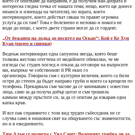
което се опитваме да направим, е да получим най-добрата и
интересна гледна точка от нашата тема; нещо, което ще донесе
нюанси и изненада на читателя), но хората, които
интервюирате, които действат сякаш ти правят огромна
услуга да си там? Това е болезнено и неловко и никога не
води до нещо, с което двете страни могат да се гордеят.
„От бежанец на лодка до носител на Оскар“: Кой е Ке Хуи
Куан (видео и снимки)
Веднъж интервюирах една сапунена звезда, която беше
толкова жестоко отегчена от медийните обиколки, че ме
изгледа със студен поглед и отказа да отговори на въпросите
ми, въпреки че собственият й PR екип го
организира. Говорила съм с културни величия, които са били
остри до степен да бъдат направо груби и които са крещели по
телефона. Прекарвала съм часове да се занимавам с известни
лица, само за да получа добър цитат и съм трошила
камъни между пръстите си, за да се опитам да изкарам една
капка кръв.
И все пак справянето с този вид труден събеседник не се
случва само в нишовия свят на общуването със знаменитости,
но и в ежедневието.
Тим Алън се подигра с Уил Смит: Водещият трябва ли да