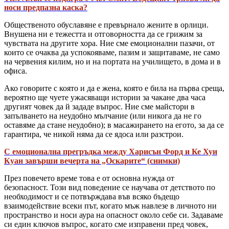
носи предпазна каска?
Общественото обуславяне е превърнало жените в орлици.
Внушена ни е тежестта и отговорността да се грижим за
чувствата на другите хора. Ние сме емоционални пазачи, от
които се очаква да успокояваме, пазим и защитаваме, не само
на червения килим, но и на портата на училището, в дома и в
офиса.
Ако говорите с която и да е жена, която е била на първа среща,
вероятно ще чуете ужасяващи истории за чакане два часа
другият човек да й зададе въпрос. Ние сме майстори в
запълването на неудобно мълчание (или никога да не го
оставяме да стане неудобно); в масажирането на егото, за да се
гарантира, че никой няма да се ядоса или разстрои.
С емоционална прегръдка между Харисън Форд и Ке Хуи
Куан завърши вечерта на „Оскарите“ (снимки)
През повечето време това е от основна нужда от
безопасност. Този вид поведение се научава от детството по
необходимост и се потвърждава във всяко бъдещо
взаимодействие всеки път, когато мъж навлезе в личното ни
пространство и носи аура на опасност около себе си. Задаваме
си един ключов въпрос, когато сме изправени пред човек,