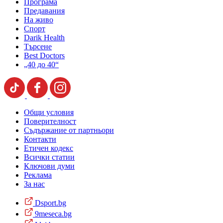
Програма
Предавания
На живо
Спорт
Darik Health
Търсене
Best Doctors
„40 до 40“
Общи условия
Поверителност
Съдържание от партньори
Контакти
Етичен кодекс
Всички статии
Ключови думи
Реклама
За нас
Dsport.bg
9meseca.bg