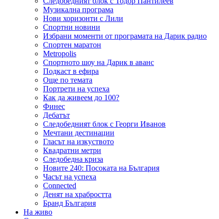
Следобедният блок с Тодор Пантилеев
Музикална програма
Нови хоризонти с Лили
Спортни новини
Избрани моменти от програмата на Дарик радио
Спортен маратон
Metropolis
Спортното шоу на Дарик в аванс
Подкаст в ефира
Още по темата
Портрети на успеха
Как да живеем до 100?
Финес
Дебатът
Следобедният блок с Георги Иванов
Мечтани дестинации
Гласът на изкуството
Квадратни метри
Следобедна криза
Новите 240: Посоката на България
Часът на успеха
Connected
Денят на храбростта
Бранд България
На живо