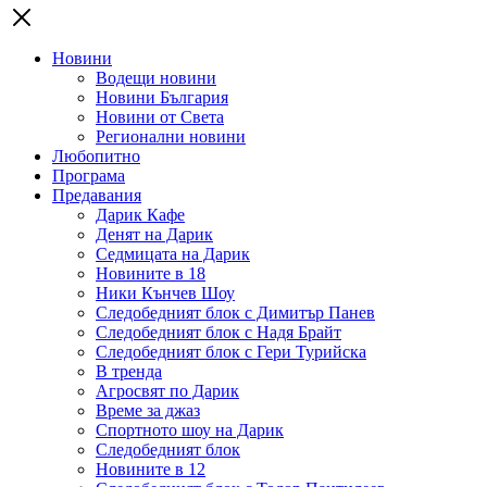
Новини
Водещи новини
Новини България
Новини от Света
Регионални новини
Любопитно
Програма
Предавания
Дарик Кафе
Денят на Дарик
Седмицата на Дарик
Новините в 18
Ники Кънчев Шоу
Следобедният блок с Димитър Панев
Следобедният блок с Надя Брайт
Следобедният блок с Гери Турийска
В тренда
Агросвят по Дарик
Време за джаз
Спортното шоу на Дарик
Следобедният блок
Новините в 12