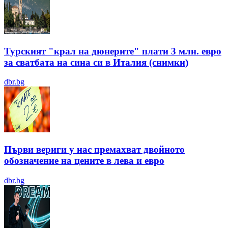
Турският "крал на дюнерите" плати 3 млн. евро
за сватбата на сина си в Италия (снимки)
dbr.bg
Първи вериги у нас премахват двойното
обозначение на цените в лева и евро
dbr.bg