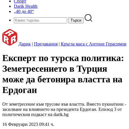
Спорт
Darik Health
„40 до 40“
Дарик
|
Предавания
|
Кръгла маса с Антони Герасимов
Експерт по турска политика:
Земетресението в Турция
може да бетонира властта на
Ердоган
От земетресение към трусове във властта. Вместо пукнатини -
засилване на влиянието на президента Ердоган. Епизод 3 от
политическия подкаст на darik.bg
16 Февруари 2023 09:41 ч.