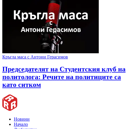
Кръгла маса с Антони Герасимов
Председателят на Студентския клуб на
политолога: Речите на политиците са
като ситком
Новини
Начало