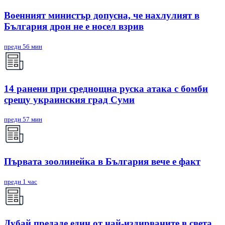
Военният министър допусна, че нахлулият в
България дрон не е носел взрив
преди 56 мин
14 ранени при среднощна руска атака с бомби
срещу украинския град Суми
преди 57 мин
Първата зоолинейка в България вече е факт
преди 1 час
Дубай предаде един от най-издирваните в света