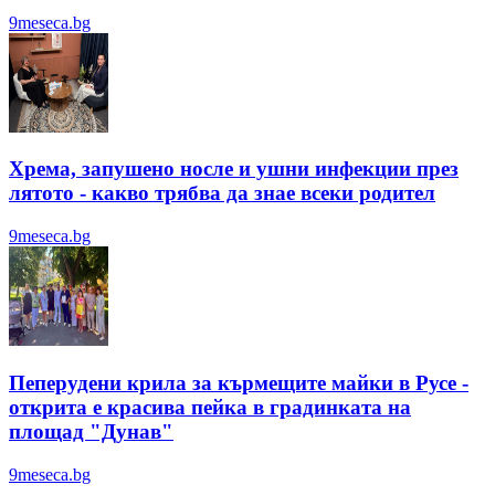
9meseca.bg
Хрема, запушено носле и ушни инфекции през
лятотo - какво трябва да знае всеки родител
9meseca.bg
Пеперудени крила за кърмещите майки в Русе -
открита е красива пейка в градинката на
площад "Дунав"
9meseca.bg