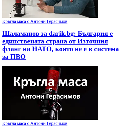
Кръгла маса с Антони Герасимов
Шаламанов за darik.bg: България е
единствената страна от Източния
фланг на НАТО, която не е в система
за ПВО
Кръгла маса с Антони Герасимов