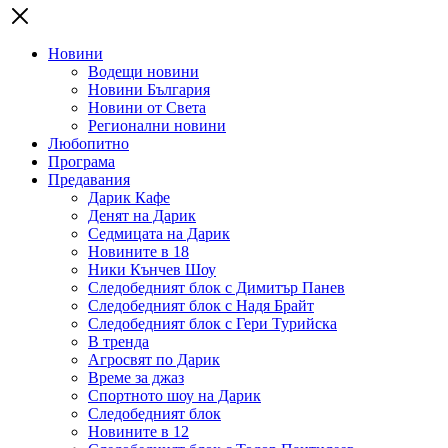
Новини
Водещи новини
Новини България
Новини от Света
Регионални новини
Любопитно
Програма
Предавания
Дарик Кафе
Денят на Дарик
Седмицата на Дарик
Новините в 18
Ники Кънчев Шоу
Следобедният блок с Димитър Панев
Следобедният блок с Надя Брайт
Следобедният блок с Гери Турийска
В тренда
Агросвят по Дарик
Време за джаз
Спортното шоу на Дарик
Следобедният блок
Новините в 12