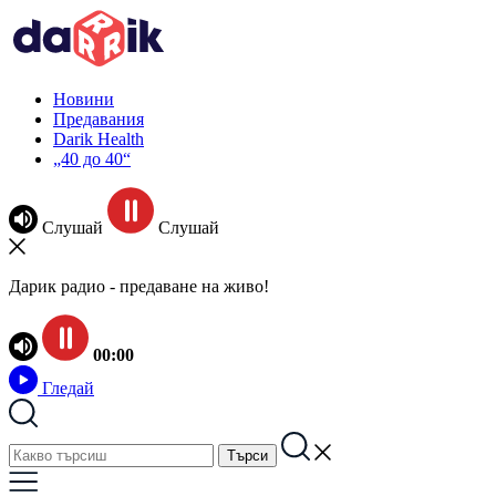
Новини
Предавания
Darik Health
„40 до 40“
Слушай
Слушай
Дарик радио - предаване на живо!
00:00
Гледай