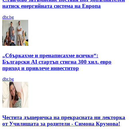
натиск енергийната система на Европа
dbr.bg
„Сбъркахме и пренаписахме всичко“:
Български AI стартъп стигна 300 хил. евро
приход и привлече инвеститор
dbr.bg
Честита дъщеричка на прекрасната ни лекторка
от Училищата за родители - Симона Крумова!