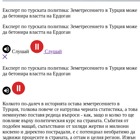
Експерт по турската политика: Земетресението в Турция може
да бетонира властта на Ердоган
Експерт по турската политика: Земетресението в Турция може
да бетонира властта на Ердоган
Слушай
Слушай
Експерт по турската политика: Земетресението в Турция може
да бетонира властта на Ердоган
Колкото по-далеч в историята остава земетресението в
Турция, толкова повече се натрупва черната статистика, а това
неминуемо поставя редица въпроси - как, защо и колко то ще
повлияе върху политическия курс на страната. Събития от
подобен мащаб, съпътствани от хиляди жертви и милиони
косвено и директно пострадали, е с потенциал необратимо да
задвижи процесите в страната, а оттам и целия регион. Извън