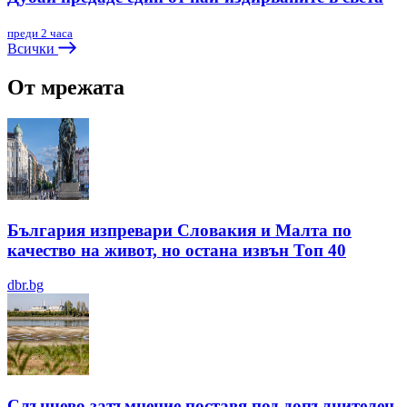
преди 2 часа
Всички
От мрежата
България изпревари Словакия и Малта по
качество на живот, но остана извън Топ 40
dbr.bg
Слънчево затъмнение поставя под допълнителен