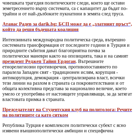
човешката трагедия политическите следи, които ще остави
земетресението върху системата, са с капацитет да бъдат по-
трайни и от най-дълбоките пукнатини в земята след труса.
Атанас Радев за darik.bg: БСП може да е „златният пръст“,
който да реши бъдещата коалиция
Интензивната международна политическа среда, вътрешно
системната трансформация от последните години в Турция и
природните събития дават благоприятна почва за
политически маневри както на опозицията, така и на самият
президент Реджеп Тайип Ердоган
. Вътрешните
етнорелигиозни противоречия, противопоставянето по
паралела Западен свят - традиционен ислям, корупция -
антикорупция, демокрация - централизирана власт, всички
тези линии на разлом в страната са покровителствани и от
общата колективна представа за национално величие, което
умело се употребява от настоящите управляващи, за да затягат
властовата примка в страната.
Председателят на Студентския клуб на политолога: Речите
на политиците са като ситком
Република Турция е комплексен политически субект с ясно
изявени външнополитически амбиции и специфична