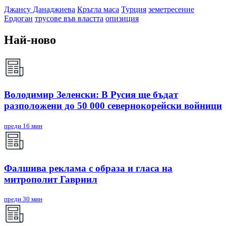
Джансу Данаджиева
Кръгла маса
Турция
земетресение
Ердоган
трусове във властта
опизиция
Най-ново
Володимир Зеленски: В Русия ще бъдат
разположени до 50 000 севернокорейски войници
преди 16 мин
Фалшива реклама с образа и гласа на
митрополит Гавриил
преди 30 мин