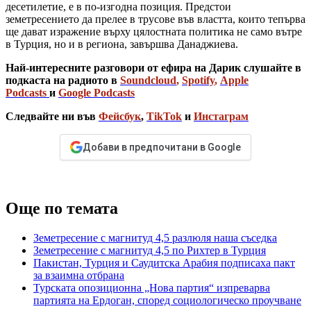
десетилетие, е в по-изгодна позиция. Предстои
земетресението да прелее в трусове във властта, които тепърва
ще дават изражение върху цялостната политика не само вътре
в Турция, но и в региона, завършва Данаджиева.
Най-интересните разговори от ефира на Дарик слушайте в
подкаста на радиото в
Soundcloud
,
Spotify
,
Apple
Podcasts
и
Google Podcasts
Следвайте ни във
Фейсбук
,
TikTok
и
Инстаграм
Добави в предпочитани в Google
Още по темата
Земетресение с магнитуд 4,5 разлюля наша съседка
Земетресение с магнитуд 4,5 по Рихтер в Турция
Пакистан, Турция и Саудитска Арабия подписаха пакт
за взаимна отбрана
Турската опозиционна „Нова партия“ изпреварва
партията на Ердоган, според социологическо проучване