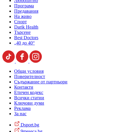
Любопитно
Програма
Предавания
На живо
Спорт
Darik Health
Търсене
Best Doctors
„40 до 40“
Общи условия
Поверителност
Съдържание от партньори
Контакти
Етичен кодекс
Всички статии
Ключови думи
Реклама
За нас
Dsport.bg
9meseca.bg