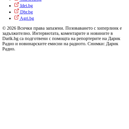
Idei.bg
Dbr.bg
Agri.bg
© 2026 Всички права запазени. Позоваването с хиперлинк е
задължително. Интервютата, коментарите и новините в
Darik.bg са подготвени с помощта на репортерите на Дарик
Радио и новинарските емисии на радиото. Снимки: Дарик
Радио.