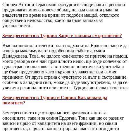
Според Антони Герасимов културните специфики в региона
предполагат много повече обръщане към силната ръка на
владетеля по време на кризи от подобен мащаб, отколкото
обществено недоволство, което да бъде заплаха за
управлението.
Земетресението в Турция: Защо е толкова смъртоносно?
Във външнополитически план подходът на Ердоган също е да
изцежда максимума от подобен вид събития, смята
Данаджиева. Това, че цялото човечество се притече на помощ,
което разбира се е най-правилното нещо, ще бъде облечено от
една страна в опаковка за вътрешно политическа употреба и
ще бъде представено като върховно уважение към самия
президент. От друга страна с чувството за дълг и състрадание,
особено в Западния свят, може да бъде злоупотребено, за да се
увеличи регионалното влияние на Турция, допълва експертът.
Земетресението в Турция и Сирия: Как можем да
помогнем?
Земетресението ще отвори много вратички както за
опозицията, така и за самия Ердоган. Това как ще се развият
зависи изцяло от капацитета на двете фракции, но сякаш
президентът, с цялата концентрирана власт от последното