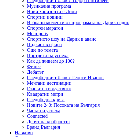
Следобедният блок с Тодор Пантилеев
Музикална програма
Нови хоризонти с Лили
Спортни новини
Избрани моменти от програмата на Дарик радио
Спортен маратон
Metropolis
Спортното шоу на Дарик в аванс
Подкаст в ефира
Още по темата
Портрети на успеха
Как да живеем до 100?
Финес
Дебатът
Следобедният блок с Георги Иванов
Мечтани дестинации
Гласът на изкуството
Квадратни метри
Следобедна криза
Новите 240: Посоката на България
Часът на успеха
Connected
Денят на храбростта
Бранд България
На живо