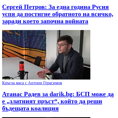
Сергей Петров: За една година Русия
успя да постигне обратното на всичко,
заради което започна войната
Кръгла маса с Антони Герасимов
Атанас Радев за darik.bg: БСП може да
е „златният пръст“, който да реши
бъдещата коалиция