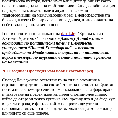
политическа култура, които имат капацитет да влияят както
на регионално, така и на глобално ниво. Една дестабилизация
на държавата може да бъде импулсът за сложни
трансформации на международния ред, а непосредствената
близост, в която България се намира до нея, прави анализа на
събитията още по-важен и ценен.
Гост в политическия подкаст на
darik.bg
"Кръгла маса с
Антони Герасимов" по темата е
Джансу Данаджиева -
докторант по политически науки в Пловдивски
университет “Паисий Хилендарски”, заместник-
председател на Младежката асоциация по политически
науки и експерт по турската външна политика в региона
на Балканите.
2022 година: Прелюдия към новия световен ред
Според Данаджиева отсъствието на силна опозиция в
страната ще даде ниво на спокойствие на президента Ердоган
по темата със земетресението. Невъзможността за формиране
и изкарване на преден план на силен опозиционен лидер,
който да отправи тежка критика към президента и да бъде чут
в цялата страна, е фактор, който не просто ще улесни
настоящата власт, но и ще й даде възможност да консолидира
влиянието си още повече.