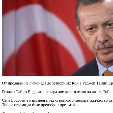
От продавач на лимонада до затворник: Кой е Реджеп Тайип Е
Реджеп Тайип Ердоган прекара две десетилетия на власт. Той е 
Сега Ердоган е изправен пред огромното предизвикателство да 
Той се стреми да бъде преизбран през май.