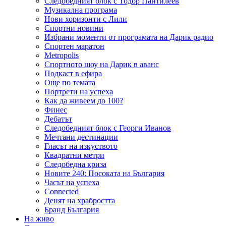
Следобедният блок с Тодор Пантилеев
Музикална програма
Нови хоризонти с Лили
Спортни новини
Избрани моменти от програмата на Дарик радио
Спортен маратон
Metropolis
Спортното шоу на Дарик в аванс
Подкаст в ефира
Още по темата
Портрети на успеха
Как да живеем до 100?
Финес
Дебатът
Следобедният блок с Георги Иванов
Мечтани дестинации
Гласът на изкуството
Квадратни метри
Следобедна криза
Новите 240: Посоката на България
Часът на успеха
Connected
Денят на храбростта
Бранд България
На живо