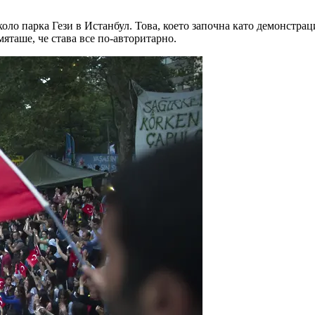
коло парка Гези в Истанбул. Това, което започна като демонстра
мяташе, че става все по-авторитарно.