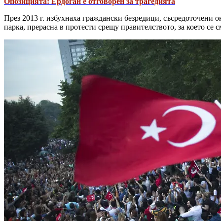
Опозицията: Ердоган е отговорен за трагедията
През 2013 г. избухнаха граждански безредици, съсредоточени о
парка, прерасна в протести срещу правителството, за което се с