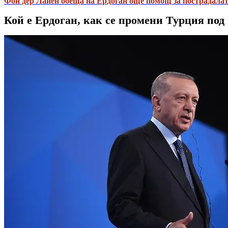
Фон дер Лайен обеща на Ердоган още помощ за пострадалат
Кой е Ердоган, как се промени Турция под