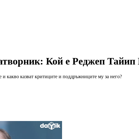
атворник: Кой е Реджеп Тайип
е и какво казват критиците и поддръжниците му за него?