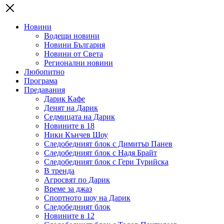
Новини
Водещи новини
Новини България
Новини от Света
Регионални новини
Любопитно
Програма
Предавания
Дарик Кафе
Денят на Дарик
Седмицата на Дарик
Новините в 18
Ники Кънчев Шоу
Следобедният блок с Димитър Панев
Следобедният блок с Надя Брайт
Следобедният блок с Гери Турийска
В тренда
Агросвят по Дарик
Време за джаз
Спортното шоу на Дарик
Следобедният блок
Новините в 12