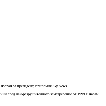
е избран за президент, припомня
Sky News
.
уини след най-разрушителното земетресение от 1999 г. насам.