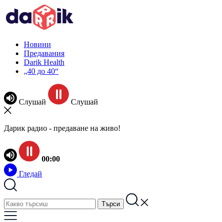
Новини
Предавания
Darik Health
„40 до 40“
Слушай
Слушай
Дарик радио - предаване на живо!
00:00
Гледай