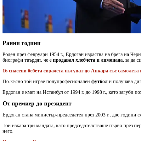
Ранни години
Роден през февруари 1954 г., Ердоган израства на брега на Чер
биографи твърдят, че е
продавал хлебчета и лимонада
, за да 
16 спасени бебета сирачета пътуват до Анкара със самолета
По-късно той играе полупрофесионален
футбол
и получава ди
Ердоган е кмет на Истанбул от 1994 г. до 1998 г., като загуби 
От премиер до президент
Ердоган стана министър-председател през 2003 г., две години 
Той изкара три мандата, като председателстваше първо през п
него.