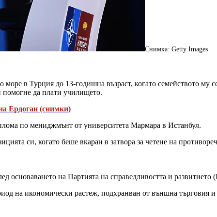
Снимка: Getty Images
но море в Турция до 13-годишна възраст, когато семейството му 
си помогне да плати училището.
 на Ердоган (снимки)
плома по мениджмънт от университета Мармара в Истанбул.
позицията си, когато беше вкаран в затвора за четене на противор
след основаването на Партията на справедливостта и развитието 
ериод на икономически растеж, подхранван от външна търговия и