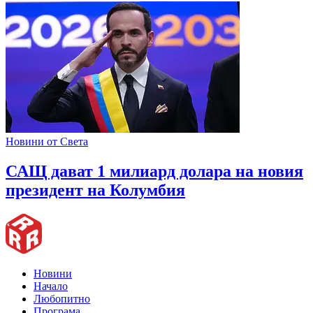
Новини от Света
САЩ дават 1 милиард долара на новия
президент на Колумбия
Новини
Начало
Любопитно
Програма