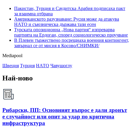
Пакистан, Турция и Саудитска Арабия подписаха пакт
за взаимна отбрана
Американското разузнаване: Русия може да атакува
НАТО и съюзническа държава тази есен
Турската опозиционна „Нова партия“ изпреварва
партията на Ердоган, според социологическо проучване
В Плевен тържествено посрещнаха военния контингент,
завърнал се от мисия в Косово/СНИМКИ/
Mediapool
Швеция
Турция
НАТО
Чавушоглу
Най-ново
Рибарски, ПП: Основният въпрос е дали дронът
е случайност или опит за удар по критична
инфраструктура