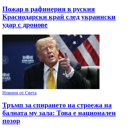
Пожар в рафинерия в руския
Краснодарски край след украински
удар с дронове
Новини от Света
Тръмп за спирането на строежа на
балната му зала: Това е национален
позор