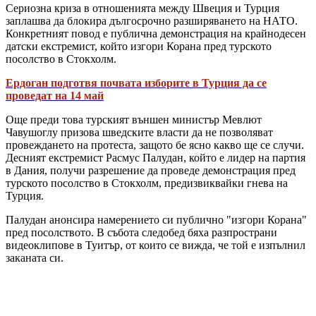
Сериозна криза в отношенията между Швеция и Турция
заплашва да блокира дългосрочно разширяването на НАТО.
Конкретният повод е публична демонстрация на крайнодесен
датски екстремист, който изгори Корана пред турското
посолство в Стокхолм.
Ердоган подготвя почвата изборите в Турция да се
проведат на 14 май
Още преди това турският външен министър Мевлют
Чавушоглу призова шведските власти да не позволяват
провеждането на протеста, защото бе ясно какво ще се случи.
Десният екстремист Расмус Палудан, който е лидер на партия
в Дания, получи разрешение да проведе демонстрация пред
турското посолство в Стокхолм, предизвиквайки гнева на
Турция.
Палудан анонсира намерението си публично "изгори Корана"
пред посолството. В събота следобед бяха разпространи
видеоклипове в Туитър, от които се вижда, че той е изпълнил
заканата си.