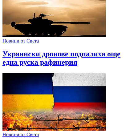
Новини от Света
Украински дронове подпалиха още
една руска рафинерия
Новини от Света