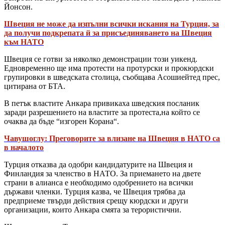
Йонсон.
Швеция не може да изпълни всички искания на Турция, за
да получи подкрепата й за присъединяването на Швеция
към НАТО
Швеция се готви за няколко демонстрации този уикенд.
Едновременно ще има протести на протурски и прокюрдски
групировки в шведската столица, съобщава Асошиейтед прес,
цитирана от БТА.
В петък властите Анкара привикаха шведския посланик
заради разрешението на властите за протеста,на който се
очаква да бъде “изгорен Корана“.
Чавушоглу: Преговорите за влизане на Швеция в НАТО са
в началото
Турция отказва да одобри кандидатурите на Швеция и
Финландия за членство в НАТО. За приемането на двете
страни в алианса е необходимо одобрението на всички
държави членки. Турция казва, че Швеция трябва да
предприеме твърди действия срещу кюрдски и други
организации, които Анкара смята за терористични.