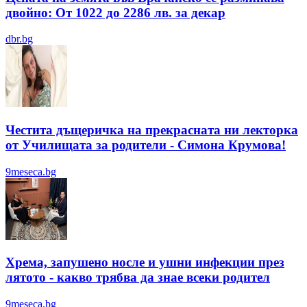
двойно: От 1022 до 2286 лв. за декар
dbr.bg
Честита дъщеричка на прекрасната ни лекторка
от Училищата за родители - Симона Крумова!
9meseca.bg
Хрема, запушено носле и ушни инфекции през
лятотo - какво трябва да знае всеки родител
9meseca.bg