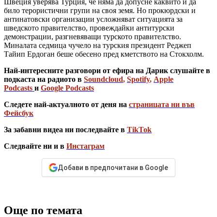
Швеция уверява Турция, че няма да допусне каквито и да
било терористични групи на своя земя. Но прокюрдски и
антинатовски организации усложняват ситуацията за
шведското правителство, провеждайки антитурски
демонстрации, разгневяващи турското правителство.
Миналата седмица чучело на турския президент Реджеп
Тайип Ердоган беше обесено пред кметството на Стокхолм.
Най-интересните разговори от ефира на Дарик слушайте в
подкаста на радиото в
Soundcloud
,
Spotify
,
Apple
Podcasts
и
Google Podcasts
Следете най-актуалното от деня на
страницата ни във
Фейсбук
За забавни видеа ни последвайте в
TikTok
Следвайте ни и в
Инстаграм
Добави в предпочитани в Google
Още по темата