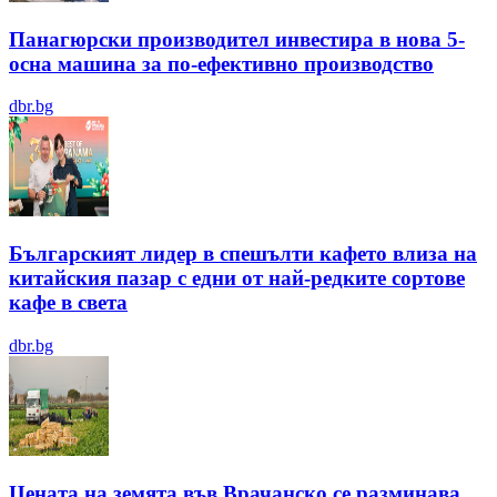
Панагюрски производител инвестира в нова 5-
осна машина за по-ефективно производство
dbr.bg
Българският лидер в спешълти кафето влиза на
китайския пазар с едни от най-редките сортове
кафе в света
dbr.bg
Цената на земята във Врачанско се разминава