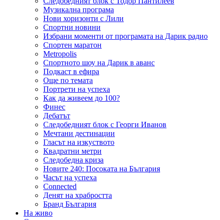
Следобедният блок с Тодор Пантилеев
Музикална програма
Нови хоризонти с Лили
Спортни новини
Избрани моменти от програмата на Дарик радио
Спортен маратон
Metropolis
Спортното шоу на Дарик в аванс
Подкаст в ефира
Още по темата
Портрети на успеха
Как да живеем до 100?
Финес
Дебатът
Следобедният блок с Георги Иванов
Мечтани дестинации
Гласът на изкуството
Квадратни метри
Следобедна криза
Новите 240: Посоката на България
Часът на успеха
Connected
Денят на храбростта
Бранд България
На живо