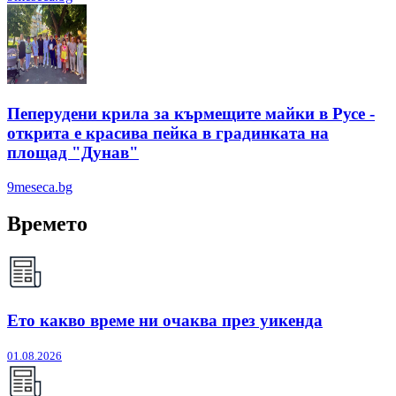
Пеперудени крила за кърмещите майки в Русе -
открита е красива пейка в градинката на
площад "Дунав"
9meseca.bg
Времето
Ето какво време ни очаква през уикенда
01.08.2026