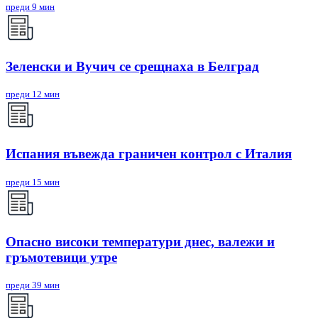
преди 9 мин
Зеленски и Вучич се срещнаха в Белград
преди 12 мин
Испания въвежда граничен контрол с Италия
преди 15 мин
Опасно високи температури днес, валежи и
гръмотевици утре
преди 39 мин