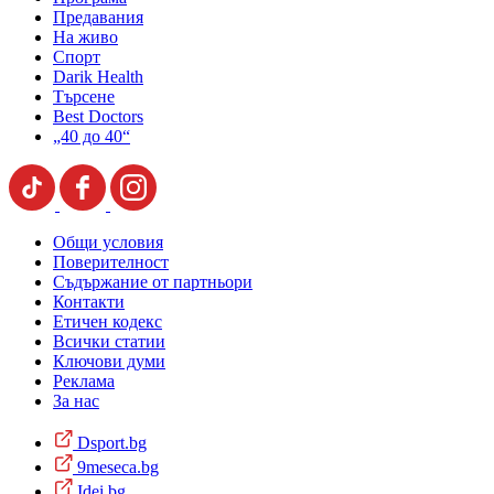
Предавания
На живо
Спорт
Darik Health
Търсене
Best Doctors
„40 до 40“
Общи условия
Поверителност
Съдържание от партньори
Контакти
Етичен кодекс
Всички статии
Ключови думи
Реклама
За нас
Dsport.bg
9meseca.bg
Idei.bg