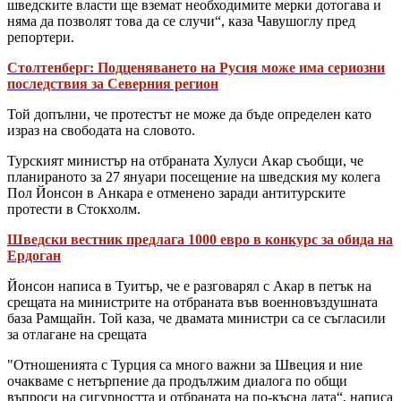
шведските власти ще вземат необходимите мерки дотогава и
няма да позволят това да се случи“, каза Чавушоглу пред
репортери.
Столтенберг: Подценяването на Русия може има сериозни
последствия за Северния регион
Той допълни, че протестът не може да бъде определен като
израз на свободата на словото.
Турският министър на отбраната Хулуси Акар съобщи, че
планираното за 27 януари посещение на шведския му колега
Пол Йонсон в Анкара е отменено заради антитурските
протести в Стокхолм.
Шведски вестник предлага 1000 евро в конкурс за обида на
Ердоган
Йонсон написа в Туитър, че е разговарял с Акар в петък на
срещата на министрите на отбраната във военновъздушната
база Рамщайн. Той каза, че двамата министри са се съгласили
за отлагане на срещата
"Отношенията с Турция са много важни за Швеция и ние
очакваме с нетърпение да продължим диалога по общи
въпроси на сигурността и отбраната на по-късна дата“, написа