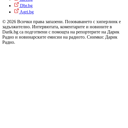
Dbr.bg
Agri.bg
© 2026 Всички права запазени. Позоваването с хиперлинк е
задължително. Интервютата, коментарите и новините в
Darik.bg са подготвени с помощта на репортерите на Дарик
Радио и новинарските емисии на радиото. Снимки: Дарик
Радио.