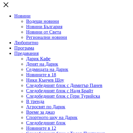
Новини
Водещи новини
Новини България
Новини от Света
Регионални новини
Любопитно
Програма
Предавания
Дарик Кафе
Денят на Дарик
Седмицата на Дарик
Новините в 18
Ники Кънчев Шоу
Следобедният блок с Димитър Панев
Следобедният блок с Надя Брайт
Следобедният блок с Гери Турийска
В тренда
Агросвят по Дарик
Време за джаз
Спортното шоу на Дарик
Следобедният блок
Новините в 12