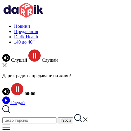
Новини
Предавания
Darik Health
„40 до 40“
Слушай
Слушай
Дарик радио - предаване на живо!
00:00
Гледай