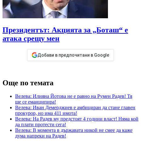
Президентът: Акцията за „Боташ“ е
атака срещу мен
Добави в предпочитани в Google
Още по темата
Велева: Илияна Йотова не е равно на Румен Радев! Тя
ще се еманципира!
Велева: Иван Демерджиев е амбициран да стане главен
прокурор, но има 411 имота!
Велева: На Радев му предстоят 4 години власт! Няма кой
да плати протести сега!
Велева: В момента в държавата никой не смее да каже
дума напреки на Радев!