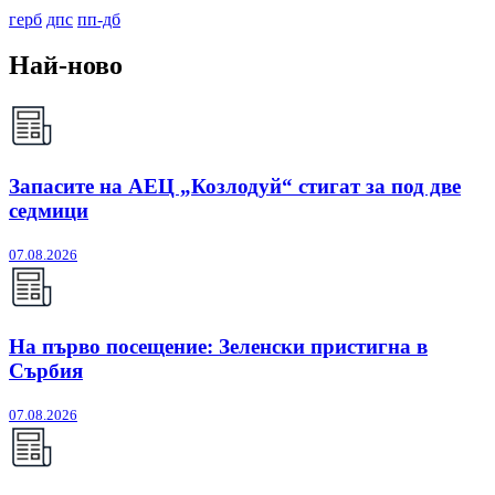
герб
дпс
пп-дб
Най-ново
Запасите на АЕЦ „Козлодуй“ стигат за под две
седмици
07.08.2026
На първо посещение: Зеленски пристигна в
Сърбия
07.08.2026