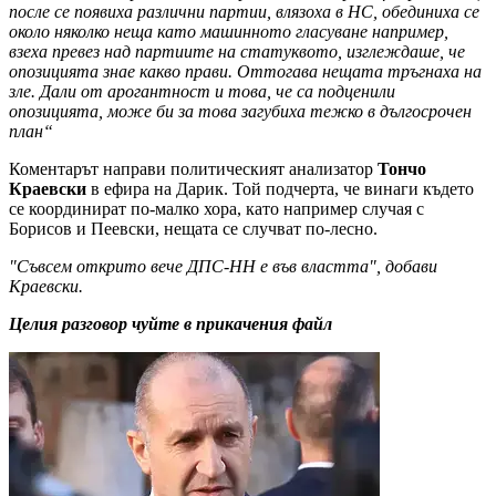
после се появиха различни партии, влязоха в НС, обединиха се
около няколко неща като машинното гласуване например,
взеха превез над партиите на статуквото, изглеждаше, че
опозицията знае какво прави. Оттогава нещата тръгнаха на
зле. Дали от арогантност и това, че са подценили
опозицията, може би за това загубиха тежко в дългосрочен
план“
Коментарът направи политическият анализатор
Тончо
Краевски
в ефира на Дарик. Той подчерта, че винаги където
се координират по-малко хора, като например случая с
Борисов и Пеевски, нещата се случват по-лесно.
"Съвсем открито вече ДПС-НН е във властта", добави
Краевски.
Целия разговор чуйте в прикачения файл