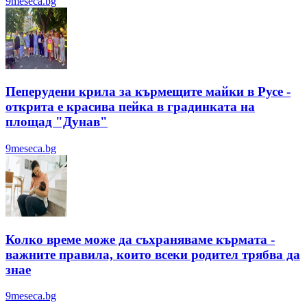
9meseca.bg
Пеперудени крила за кърмещите майки в Русе -
открита е красива пейка в градинката на
площад "Дунав"
9meseca.bg
Колко време може да съхраняваме кърмата -
важните правила, които всеки родител трябва да
знае
9meseca.bg