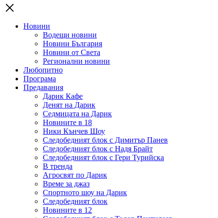
Новини
Водещи новини
Новини България
Новини от Света
Регионални новини
Любопитно
Програма
Предавания
Дарик Кафе
Денят на Дарик
Седмицата на Дарик
Новините в 18
Ники Кънчев Шоу
Следобедният блок с Димитър Панев
Следобедният блок с Надя Брайт
Следобедният блок с Гери Турийска
В тренда
Агросвят по Дарик
Време за джаз
Спортното шоу на Дарик
Следобедният блок
Новините в 12