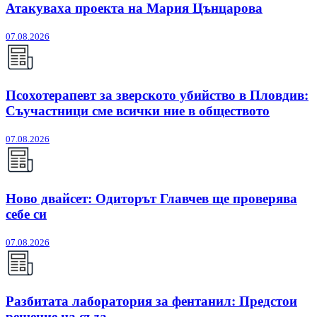
Атакуваха проекта на Мария Цънцарова
07.08.2026
Псохотерапевт за зверското убийство в Пловдив:
Съучастници сме всички ние в обществото
07.08.2026
Ново двайсет: Одиторът Главчев ще проверява
себе си
07.08.2026
Разбитата лаборатория за фентанил: Предстои
решение на съда