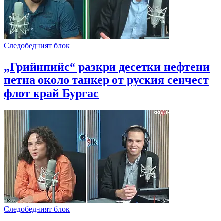
Следобедният блок
„Грийнпийс“ разкри десетки нефтени
петна около танкер от руския сенчест
флот край Бургас
Следобедният блок