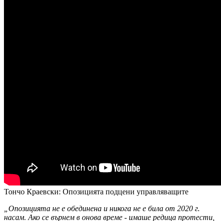
Тончо Краевски: Опозицията подцени управляващите
„Опозицията не е обединена и никога не е била от 2020 г.
насам. Ако се върнем в онова време - имаше редица протести,