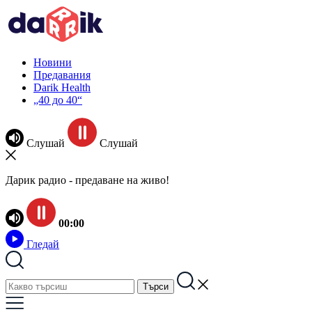
Новини
Предавания
Darik Health
„40 до 40“
Слушай
Слушай
Дарик радио - предаване на живо!
00:00
Гледай