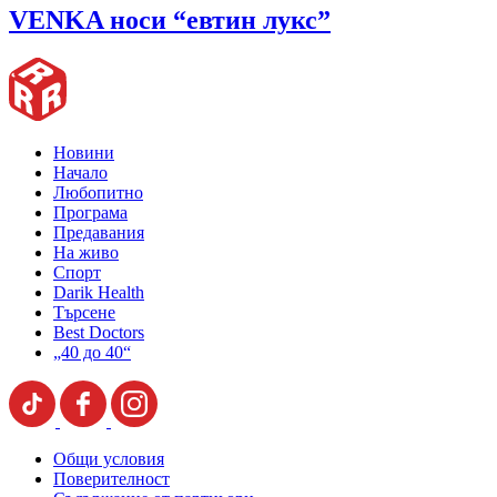
VENKA носи “евтин лукс”
Новини
Начало
Любопитно
Програма
Предавания
На живо
Спорт
Darik Health
Търсене
Best Doctors
„40 до 40“
Общи условия
Поверителност