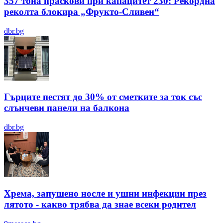
357 тона праскови при капацитет 230: Рекордна
реколта блокира „Фрукто-Сливен“
dbr.bg
Гърците пестят до 30% от сметките за ток със
слънчеви панели на балкона
dbr.bg
Хрема, запушено носле и ушни инфекции през
лятотo - какво трябва да знае всеки родител