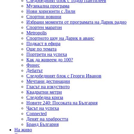
Следобедният блок с Тодор Пантилеев
Музикална програма
Нови хоризонти с Лили
Спортни новини
Избрани моменти от програмата на Дарик радио
Спортен маратон
Metropolis
Спортното шоу на Дарик в аванс
Подкаст в ефира
Още по темата
Портрети на успеха
Как да живеем до 100?
Финес
Дебатът
Следобедният блок с Георги Иванов
Мечтани дестинации
Гласът на изкуството
Квадратни метри
Следобедна криза
Новите 240: Посоката на България
Часът на успеха
Connected
Денят на храбростта
Бранд България
На живо