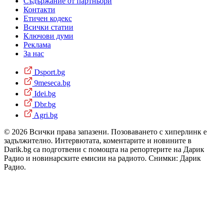
Съдържание от партньори
Контакти
Етичен кодекс
Всички статии
Ключови думи
Реклама
За нас
Dsport.bg
9meseca.bg
Idei.bg
Dbr.bg
Agri.bg
© 2026 Всички права запазени. Позоваването с хиперлинк е
задължително. Интервютата, коментарите и новините в
Darik.bg са подготвени с помощта на репортерите на Дарик
Радио и новинарските емисии на радиото. Снимки: Дарик
Радио.