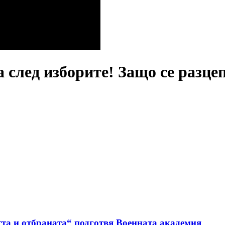
а след изборите! Защо се разц
та и отбраната“ подготвя Военната академия