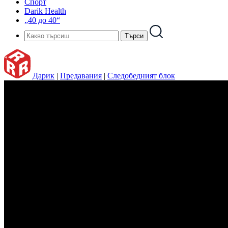
Спорт
Darik Health
„40 до 40“
Дарик
|
Предавания
|
Следобедният блок