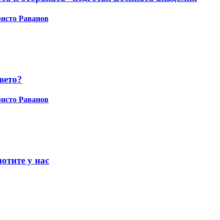
исто Раванов
вето?
исто Раванов
отите у нас