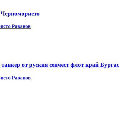
 Черноморието
исто Раванов
 танкер от руския сенчест флот край Бургас
исто Раванов