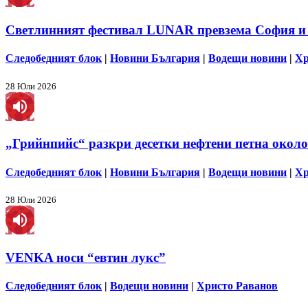
Светлинният фестивал LUNAR превзема София и
Следобедният блок
|
Новини България
|
Водещи новини
|
Хр
28 Юли 2026
„Грийнпийс“ разкри десетки нефтени петна около
Следобедният блок
|
Новини България
|
Водещи новини
|
Хр
28 Юли 2026
VENKA носи “евтин лукс”
Следобедният блок
|
Водещи новини
|
Христо Раванов