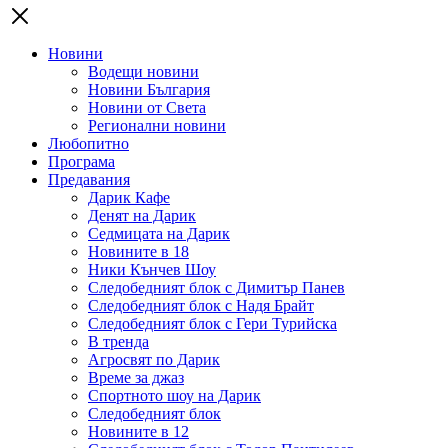
Новини
Водещи новини
Новини България
Новини от Света
Регионални новини
Любопитно
Програма
Предавания
Дарик Кафе
Денят на Дарик
Седмицата на Дарик
Новините в 18
Ники Кънчев Шоу
Следобедният блок с Димитър Панев
Следобедният блок с Надя Брайт
Следобедният блок с Гери Турийска
В тренда
Агросвят по Дарик
Време за джаз
Спортното шоу на Дарик
Следобедният блок
Новините в 12