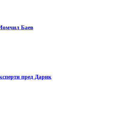
 Момчил Баев
експерти пред Дарик