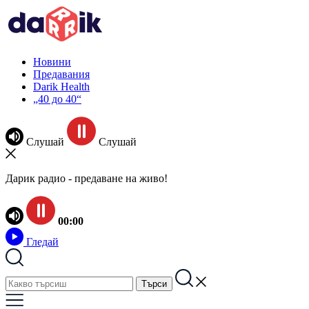
Новини
Предавания
Darik Health
„40 до 40“
Слушай
Слушай
Дарик радио - предаване на живо!
00:00
Гледай