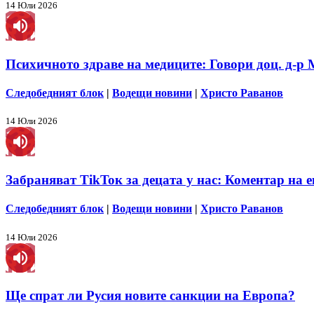
14 Юли 2026
Психичното здраве на медиците: Говори доц. д-р
Следобедният блок
|
Водещи новини
|
Христо Раванов
14 Юли 2026
Забраняват TikToк за децата у нас: Коментар на 
Следобедният блок
|
Водещи новини
|
Христо Раванов
14 Юли 2026
Ще спрат ли Русия новите санкции на Европа?