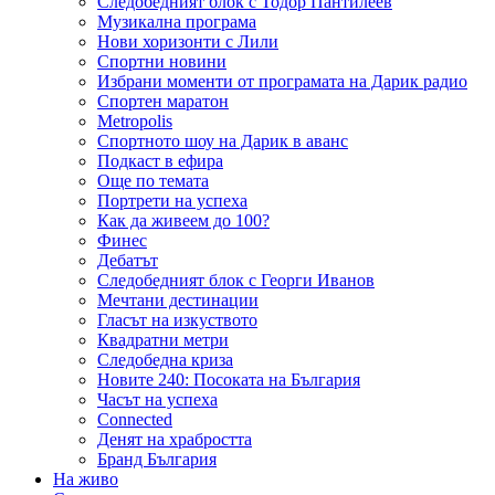
Следобедният блок с Тодор Пантилеев
Музикална програма
Нови хоризонти с Лили
Спортни новини
Избрани моменти от програмата на Дарик радио
Спортен маратон
Metropolis
Спортното шоу на Дарик в аванс
Подкаст в ефира
Още по темата
Портрети на успеха
Как да живеем до 100?
Финес
Дебатът
Следобедният блок с Георги Иванов
Мечтани дестинации
Гласът на изкуството
Квадратни метри
Следобедна криза
Новите 240: Посоката на България
Часът на успеха
Connected
Денят на храбростта
Бранд България
На живо