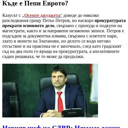
Къде е Пепи Еврото?
Казусът с
„Осемте джуджета
“
доведе до няколко
разследвания срещу Петьо Петров, но наскоро
прокуратурата
прекрати основното дело
, свързано с принуда и подкупи на
магистрати, както и за направени незаконни записи. Петров е
подсъдим за документна измама, свързана с иззетите пари,
злато и монети на Златанови, но делото се води негово
отсъствие и на практика не е започнало, след като градският
съд на два пъти го връща на прокуратурата, а апелативните
съдии решаваха, че то може да продължи.
Новият шеф на СДВР: Нямаме данни