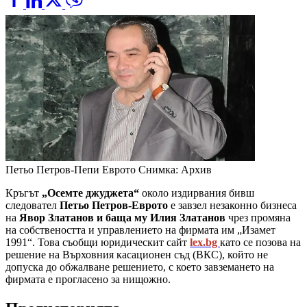
Петьо Петров-Пепи Еврото
Снимка: Архив
Кръгът
„Осемте джуджета“
около издирвания бивш
следовател
Петьо Петров-Еврото
е завзел незаконно бизнеса
на
Явор Златанов и баща му Илия Златанов
чрез промяна
на собствеността и управлението на фирмата им „Изамет
1991“. Това съобщи юридическит сайт
lex.bg
като се позова на
решение на Върховния касационен съд (ВКС), който не
допуска до обжалване решението, с което завземането на
фирмата е прогласено за нищожно.