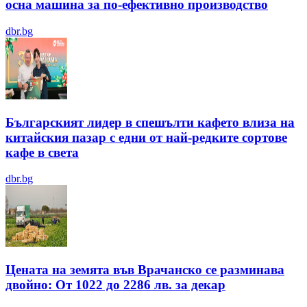
осна машина за по-ефективно производство
dbr.bg
Българският лидер в спешълти кафето влиза на
китайския пазар с едни от най-редките сортове
кафе в света
dbr.bg
Цената на земята във Врачанско се разминава
двойно: От 1022 до 2286 лв. за декар