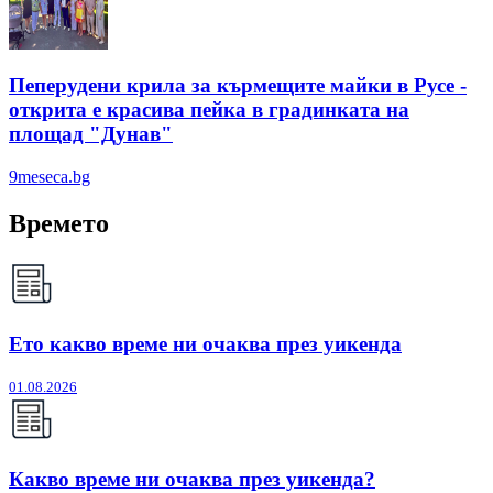
Пеперудени крила за кърмещите майки в Русе -
открита е красива пейка в градинката на
площад "Дунав"
9meseca.bg
Времето
Ето какво време ни очаква през уикенда
01.08.2026
Какво време ни очаква през уикенда?