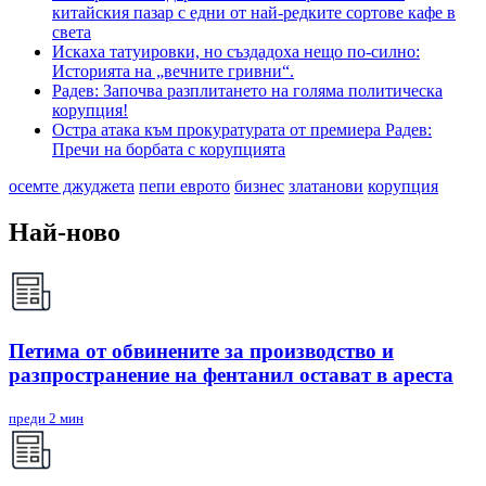
китайския пазар с едни от най-редките сортове кафе в
света
Искаха татуировки, но създадоха нещо по-силно:
Историята на „вечните гривни“.
Радев: Започва разплитането на голяма политическа
корупция!
Остра атака към прокуратурата от премиера Радев:
Пречи на борбата с корупцията
осемте джуджета
пепи еврото
бизнес
златанови
корупция
Най-ново
Петима от обвинените за производство и
разпространение на фентанил остават в ареста
преди 2 мин