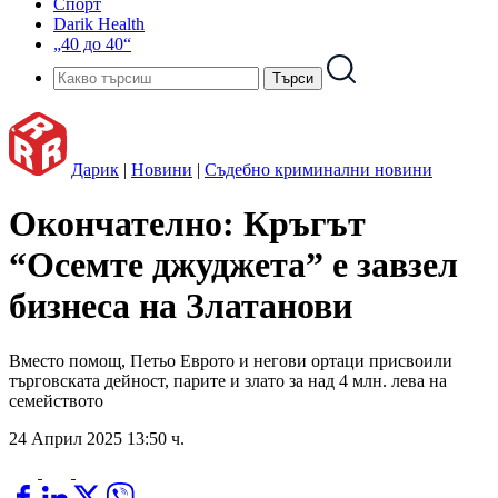
Спорт
Darik Health
„40 до 40“
Дарик
|
Новини
|
Съдебно криминални новини
Окончателно: Кръгът
“Осемте джуджета” е завзел
бизнеса на Златанови
Вместо помощ, Петьо Еврото и негови ортаци присвоили
търговската дейност, парите и злато за над 4 млн. лева на
семейството
24 Април 2025 13:50 ч.