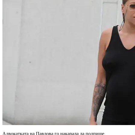
Адвокатката на Павлова го накарала да подпише