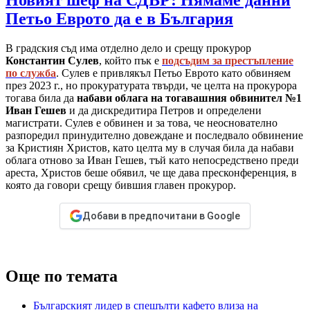
Петьо Еврото да е в България
В градския съд има отделно дело и срещу прокурор
Константин Сулев
, който пък е
подсъдим за престъпление
по служба
. Сулев е привлякъл Петьо Еврото като обвиняем
през 2023 г., но прокуратурата твърди, че целта на прокурора
тогава била да
набави облага на тогавашния обвинител №1
Иван Гешев
и да дискредитира Петров и определени
магистрати. Сулев е обвинен и за това, че неоснователно
разпоредил принудително довеждане и последвало обвинение
за Кристиян Христов, като целта му в случая била да набави
облага отново за Иван Гешев, тъй като непосредствено преди
ареста, Христов беше обявил, че ще дава пресконференция, в
която да говори срещу бившия главен прокурор.
Добави в предпочитани в Google
Още по темата
Българският лидер в спешълти кафето влиза на