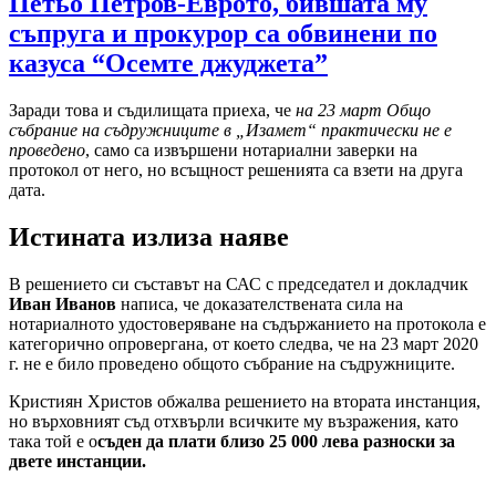
Петьо Петров-Еврото, бившата му
съпруга и прокурор са обвинени по
казуса “Осемте джуджета”
Заради това и съдилищата приеха, че
на 23 март Общо
събрание на съдружниците в „Изамет“ практически не е
проведено
, само са извършени нотариални заверки на
протокол от него, но всъщност решенията са взети на друга
дата.
Истината излиза наяве
В решението си съставът на САС с председател и докладчик
Иван Иванов
написа, че доказателствената сила на
нотариалното удостоверяване на съдържанието на протокола е
категорично опровергана, от което следва, че на 23 март 2020
г. не е било проведено общото събрание на съдружниците.
Кристиян Христов обжалва решението на втората инстанция,
но върховният съд отхвърли всичките му възражения, като
така той е о
съден да плати близо 25 000 лева разноски за
двете инстанции.