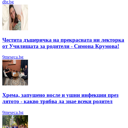
dbr.bg
Честита дъщеричка на прекрасната ни лекторка
от Училищата за родители - Симона Крумова!
9meseca.bg
Хрема, запушено носле и ушни инфекции през
лятотo - какво трябва да знае всеки родител
9meseca.bg