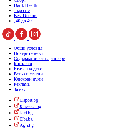
Спорт
Darik Health
Търсене
Best Doctors
„40 до 40“
Общи условия
Поверителност
Съдържание от партньори
Контакти
Етичен кодекс
Всички статии
Ключови думи
Реклама
За нас
Dsport.bg
9meseca.bg
Idei.bg
Dbr.bg
Agri.bg