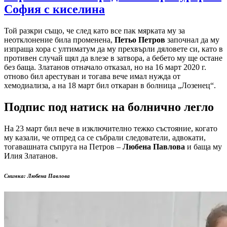
София с киселина
Той разкри също, че след като все пак мярката му за
неотклонение била променена,
Петьо Петров
започнал да му
изпраща хора с ултиматум да му прехвърли дяловете си, като в
противен случай щял да влезе в затвора, а бебето му ще остане
без баща. Златанов отначало отказал, но на 16 март 2020 г.
отново бил арестуван и тогава вече имал нужда от
хемодиализа, а на 18 март бил откаран в болница „Лозенец“.
Подпис под натиск на болнично легло
На 23 март бил вече в изключително тежко състояние, когато
му казали, че отпред са се събрали следователи, адвокати,
тогавашната съпруга на Петров –
Любена Павлова
и баща му
Илия Златанов.
Снимка: Любена Павлова