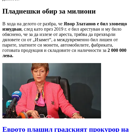
Пладнешки обир за милиони
В хода на делото се разбра, че
Явор Златанов е бил зловещо
изнудван
, след като през 2019 г. е бил арестуван и му било
обяснено, че за да излезе от ареста, трябва да прехвърли
дяловете си от „Изамет“, а междувременно бил лишен от
парите, златните си монети, автомобилите, фабриката,
готовата продукция и складовите си наличности за
2 000 000
лева.
Еврото плашил градският прокурор на