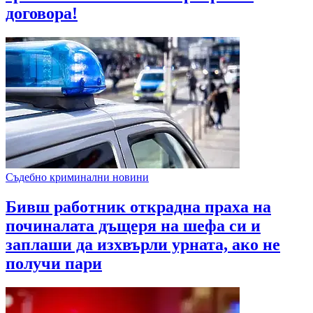
договора!
Съдебно криминални новини
Бивш работник открадна праха на
починалата дъщеря на шефа си и
заплаши да изхвърли урната, ако не
получи пари