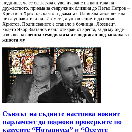
подпише, че се съгласява с увеличаване на капитала на
дружеството, приема за съдружник близкия до Петьо Петров –
Кристиян Христов, както и двамата с Илия Златанов вече да
не са управители на „Изамет“, а управлението да поеме
Христов. Подписването е станало в болница „Лозенец“,
където Явор Златанов е бил откаран от ареста, за да му бъде
извършена
спешна хемодиализа и е подписал под заплаха за
живота му.
Съюзът на съдиите настоява новият
парламент да поднови проверките по
казусите “Нотариуса” и “Осемте