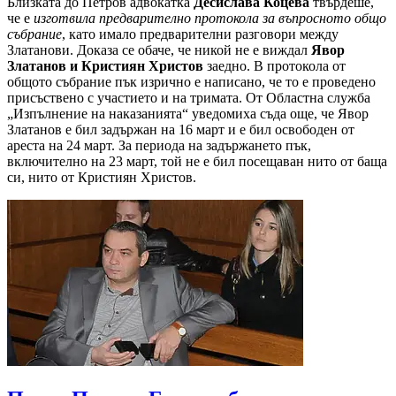
Близката до Петров адвокатка
Десислава Коцева
твърдеше,
че е
изготвила предварително протокола за въпросното общо
събрание
, като имало предварителни разговори между
Златанови. Доказа се обаче, че никой не е виждал
Явор
Златанов и Кристиян Христов
заедно. В протокола от
общото събрание пък изрично е написано, че то е проведено
присъствено с участието и на тримата. От Областна служба
„Изпълнение на наказанията“ уведомиха съда още, че Явор
Златанов е бил задържан на 16 март и е бил освободен от
ареста на 24 март. За периода на задържането пък,
включително на 23 март, той не е бил посещаван нито от баща
си, нито от Кристиян Христов.