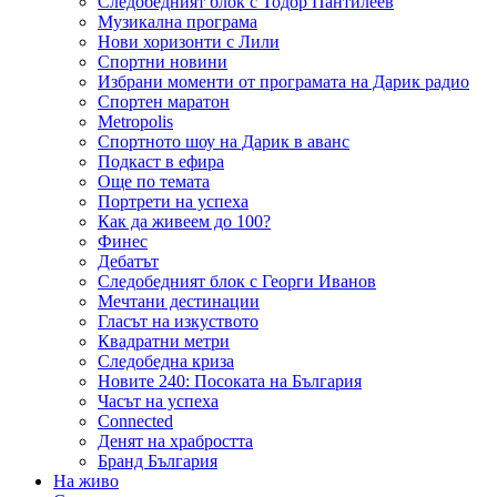
Следобедният блок с Тодор Пантилеев
Музикална програма
Нови хоризонти с Лили
Спортни новини
Избрани моменти от програмата на Дарик радио
Спортен маратон
Metropolis
Спортното шоу на Дарик в аванс
Подкаст в ефира
Още по темата
Портрети на успеха
Как да живеем до 100?
Финес
Дебатът
Следобедният блок с Георги Иванов
Мечтани дестинации
Гласът на изкуството
Квадратни метри
Следобедна криза
Новите 240: Посоката на България
Часът на успеха
Connected
Денят на храбростта
Бранд България
На живо