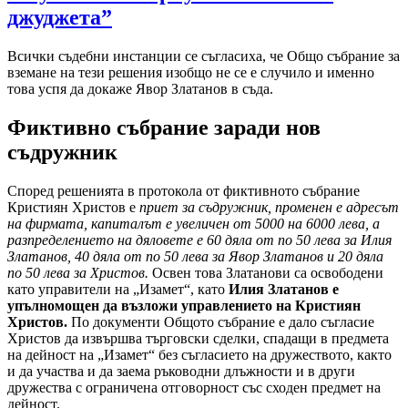
джуджета”
Всички съдебни инстанции се съгласиха, че Общо събрание за
вземане на тези решения изобщо не се е случило и именно
това успя да докаже Явор Златанов в съда.
Фиктивно събрание заради нов
съдружник
Според решенията в протокола от фиктивното събрание
Кристиян Христов е
приет за съдружник, променен е адресът
на фирмата, капиталът е увеличен от 5000 на 6000 лева, а
разпределението на дяловете е 60 дяла от по 50 лева за Илия
Златанов, 40 дяла от по 50 лева за Явор Златанов и 20 дяла
по 50 лева за Христов.
Освен това Златанови са освободени
като управители на „Изамет“, като
Илия Златанов е
упълномощен да възложи управлението на Кристиян
Христов.
По документи Общото събрание е дало съгласие
Христов да извършва търговски сделки, спадащи в предмета
на дейност на „Изамет“ без съгласието на дружеството, както
и да участва и да заема ръководни длъжности и в други
дружества с ограничена отговорност със сходен предмет на
дейност.