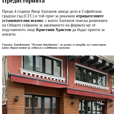
Предисторията
Преди 4 години Явор Златанов заведе дело в Софийския
градски съд (СГС) и той прие за доказани
отрицателните
установителни искове
, с които Златанов поиска решенията
на Общото събрание за завземането на фирмата му от
подставеното лице
Кристиян Христов
да бъдат приети за
невзети.
Снимка: Заведението "Осемте джуджета", за което се твърди, че е използвано
като сборен пункт за лобизъм в съдебната система