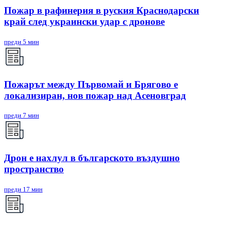
Пожар в рафинерия в руския Краснодарски
край след украински удар с дронове
преди 5 мин
Пожарът между Първомай и Брягово е
локализиран, нов пожар над Асеновград
преди 7 мин
Дрон е нахлул в българското въздушно
пространство
преди 17 мин