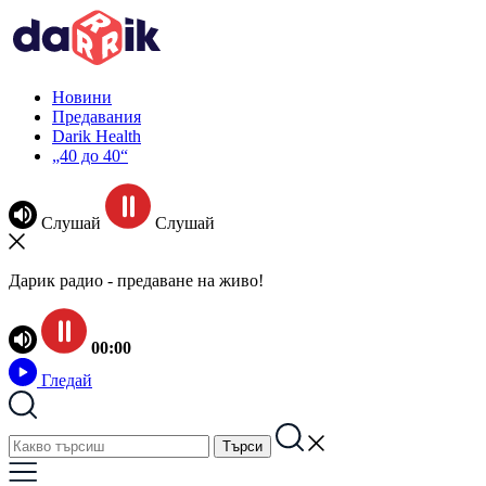
Новини
Предавания
Darik Health
„40 до 40“
Слушай
Слушай
Дарик радио - предаване на живо!
00:00
Гледай