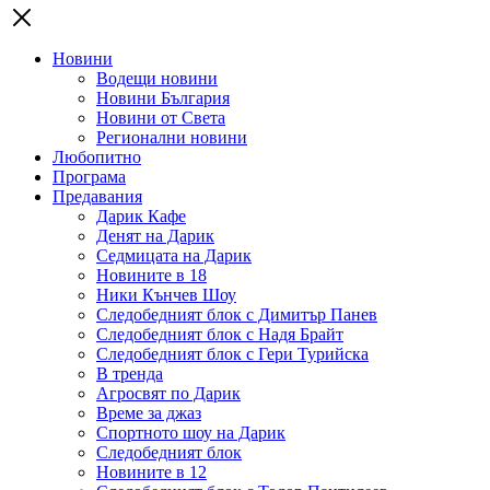
Новини
Водещи новини
Новини България
Новини от Света
Регионални новини
Любопитно
Програма
Предавания
Дарик Кафе
Денят на Дарик
Седмицата на Дарик
Новините в 18
Ники Кънчев Шоу
Следобедният блок с Димитър Панев
Следобедният блок с Надя Брайт
Следобедният блок с Гери Турийска
В тренда
Агросвят по Дарик
Време за джаз
Спортното шоу на Дарик
Следобедният блок
Новините в 12