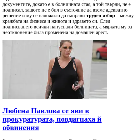
документите, докато е в болничната стая, а той твърди, че e
подписал, защото не e бил в състояние да вземе адекватно
решение и му се наложило да направи
труден избор
– между
кражбата на бизнеса и живота и здравето си. След
подписването всички напуснали болницата, а мярката му за
неотклонение била променена на домашен арест.
Любена Павлова се яви в
прокуратурата, повдигнаха й
обвинения