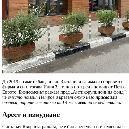
До 2019 г. самите баща и син Златанови са имали спорове за
фирмата си и тогава Илия Златанов потърсил помощ от Петьо
Еврото. Бизнесменът разказа пред „Антикорупционния фонд“,
че
вместо помощ, Петров и кръгът около него
присвоили
бизнеса, парите и злато за над 4 млн. лева на семейството.
Арест и изнудване
Синът му Явор пък разказа, че е бил арестуван и изнуден да се