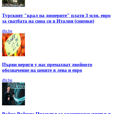
Турският "крал на дюнерите" плати 3 млн. евро
за сватбата на сина си в Италия (снимки)
dbr.bg
Първи вериги у нас премахват двойното
обозначение на цените в лева и евро
dbr.bg
Райчо Райчев: Проектът за космически център в