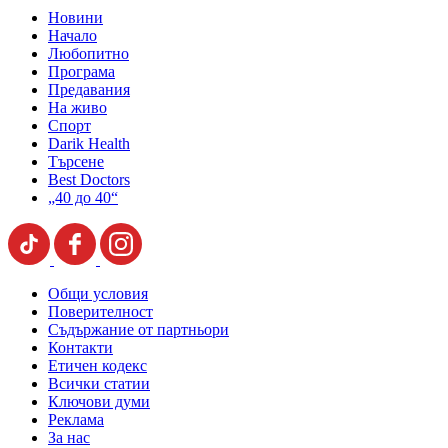
Новини
Начало
Любопитно
Програма
Предавания
На живо
Спорт
Darik Health
Търсене
Best Doctors
„40 до 40“
Общи условия
Поверителност
Съдържание от партньори
Контакти
Етичен кодекс
Всички статии
Ключови думи
Реклама
За нас