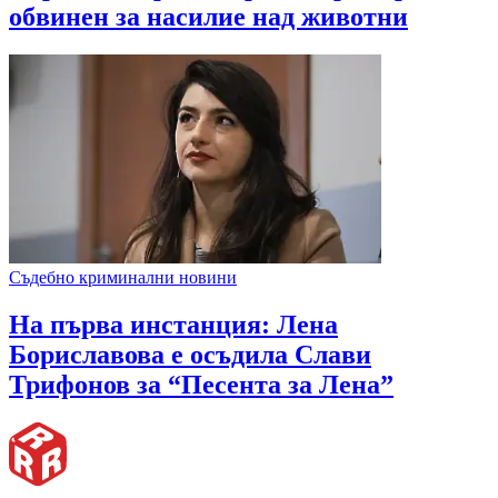
обвинен за насилие над животни
Съдебно криминални новини
На първа инстанция: Лена
Бориславова е осъдила Слави
Трифонов за “Песента за Лена”