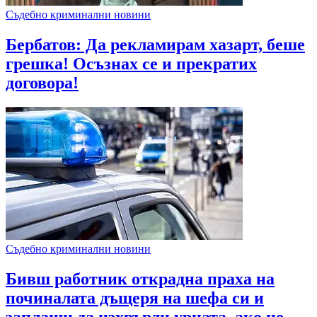
Съдебно криминални новини
Бербатов: Да рекламирам хазарт, беше
грешка! Осъзнах се и прекратих
договора!
Съдебно криминални новини
Бивш работник открадна праха на
починалата дъщеря на шефа си и
заплаши да изхвърли урната, ако не