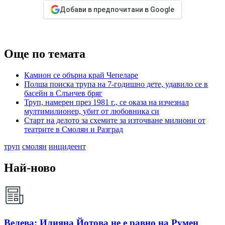
Добави в предпочитани в Google
Още по темата
Камион се обърна край Чепеларе
Полша поиска трупа на 7-годишно дете, удавило се в
басейн в Слънчев бряг
Труп, намерен през 1981 г., се оказа на изчезнал
мултимилионер, убит от любовника си
Старт на делото за схемите за източване милиони от
театрите в Смолян и Разград
труп
смолян
инцидеент
Най-ново
Велева: Илияна Йотова не е равно на Румен