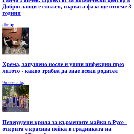
Доброславци е сложен, първата фаза ще отнеме 3
години
dbr.bg
Хрема, запушено носле и ушни инфекции през
лятотo - какво трябва да знае всеки родител
9meseca.bg
Пеперудени крила за кърмещите майки в Русе -
открита е красива пейка в градинката на