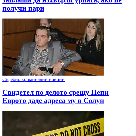
получи пари
Съдебно криминални новини
Свидетел по делото срещу Пепи
Еврото даде адреса му в Солун