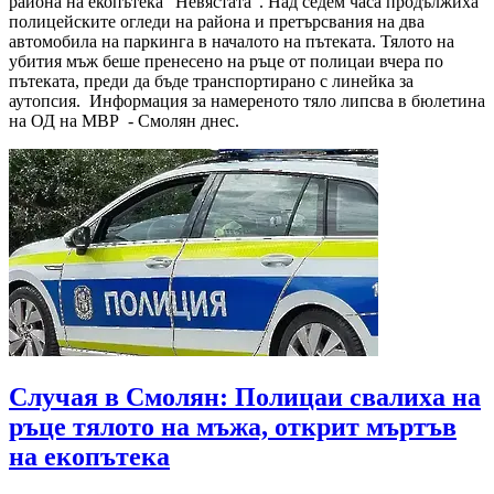
района на екопътека "Невястата". Над седем часа продължиха
полицейските огледи на района и претърсвания на два
автомобила на паркинга в началото на пътеката. Тялото на
убития мъж беше пренесено на ръце от полицаи вчера по
пътеката, преди да бъде транспортирано с линейка за
аутопсия. Информация за намереното тяло липсва в бюлетина
на ОД на МВР - Смолян днес.
Случая в Смолян: Полицаи свалиха на
ръце тялото на мъжа, открит мъртъв
нa екопътека