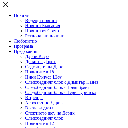
Новини
Водещи новини
Новини България
Новини от Света
Регионални новини
Любопитно
Програма
Предавания
Дарик Кафе
Денят на Дарик
Седмицата на Дарик
Новините в 18
Ники Кънчев Шоу
Следобедният блок с Димитър Панев
Следобедният блок с Надя Брайт
Следобедният блок с Гери Турийска
В тренда
Агросвят по Дарик
Време за джаз
Спортното шоу на Дарик
Следобедният блок
Новините в 12