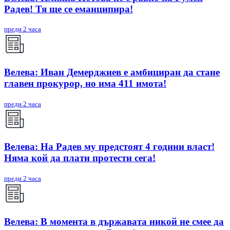
Радев! Тя ще се еманципира!
преди 2 часа
Велева: Иван Демерджиев е амбициран да стане
главен прокурор, но има 411 имота!
преди 2 часа
Велева: На Радев му предстоят 4 години власт!
Няма кой да плати протести сега!
преди 2 часа
Велева: В момента в държавата никой не смее да