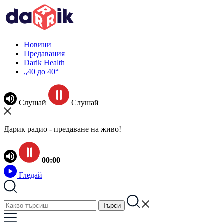
Новини
Предавания
Darik Health
„40 до 40“
Слушай
Слушай
Дарик радио - предаване на живо!
00:00
Гледай