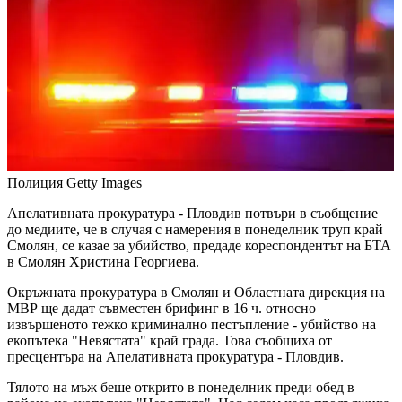
Полиция
Getty Images
Апелативната прокуратура - Пловдив потвъри в съобщение
до медиите, че в случая с намерения в понеделник труп край
Смолян, се казае за убийство, предаде кореспондентът на БТА
в Смолян Христина Георгиева.
Окръжната прокуратура в Смолян и Областната дирекция на
МВР ще дадат съвместен брифинг в 16 ч. относно
извършеното тежко криминално пестъпление - убийство на
екопътека "Невястата" край града. Това съобщиха от
пресцентъра на Апелативната прокуратура - Пловдив.
Тялото на мъж беше открито в понеделник преди обед в