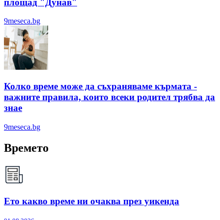
площад "Дунав"
9meseca.bg
Колко време може да съхраняваме кърмата -
важните правила, които всеки родител трябва да
знае
9meseca.bg
Времето
Ето какво време ни очаква през уикенда