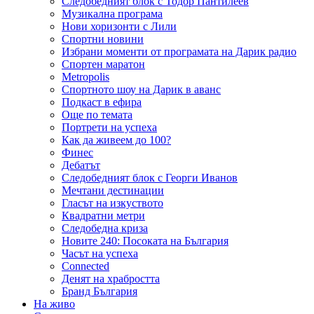
Следобедният блок с Тодор Пантилеев
Музикална програма
Нови хоризонти с Лили
Спортни новини
Избрани моменти от програмата на Дарик радио
Спортен маратон
Metropolis
Спортното шоу на Дарик в аванс
Подкаст в ефира
Още по темата
Портрети на успеха
Как да живеем до 100?
Финес
Дебатът
Следобедният блок с Георги Иванов
Мечтани дестинации
Гласът на изкуството
Квадратни метри
Следобедна криза
Новите 240: Посоката на България
Часът на успеха
Connected
Денят на храбростта
Бранд България
На живо