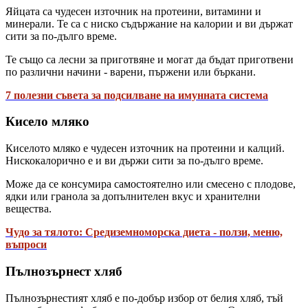
Яйцата са чудесен източник на протеини, витамини и
минерали. Те са с ниско съдържание на калории и ви държат
сити за по-дълго време.
Те също са лесни за приготвяне и могат да бъдат приготвени
по различни начини - варени, пържени или бъркани.
7 полезни съвета за подсилване на имунната система
Кисело мляко
Киселото мляко е чудесен източник на протеини и калций.
Нискокалорично е и ви държи сити за по-дълго време.
Може да се консумира самостоятелно или смесено с плодове,
ядки или гранола за допълнителен вкус и хранителни
вещества.
Чудо за тялото: Средиземноморска диета - ползи, меню,
въпроси
Пълнозърнест хляб
Пълнозърнестият хляб е по-добър избор от белия хляб, тъй