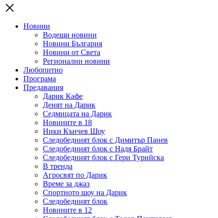
Новини
Водещи новини
Новини България
Новини от Света
Регионални новини
Любопитно
Програма
Предавания
Дарик Кафе
Денят на Дарик
Седмицата на Дарик
Новините в 18
Ники Кънчев Шоу
Следобедният блок с Димитър Панев
Следобедният блок с Надя Брайт
Следобедният блок с Гери Турийска
В тренда
Агросвят по Дарик
Време за джаз
Спортното шоу на Дарик
Следобедният блок
Новините в 12