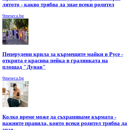
лятотo - какво трябва да знае всеки родител
9meseca.bg
Пеперудени крила за кърмещите майки в Русе -
открита е красива пейка в градинката на
площад "Дунав"
9meseca.bg
Колко време може да съхраняваме кърмата -
важните правила, които всеки родител трябва да
знае