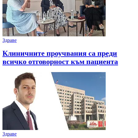
Здраве
Клиничните проучвания са преди
всичко отговорност към пациента
Здраве