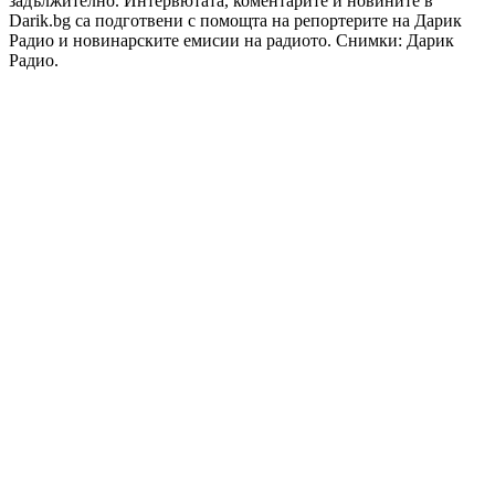
задължително. Интервютата, коментарите и новините в
Darik.bg са подготвени с помощта на репортерите на Дарик
Радио и новинарските емисии на радиото. Снимки: Дарик
Радио.