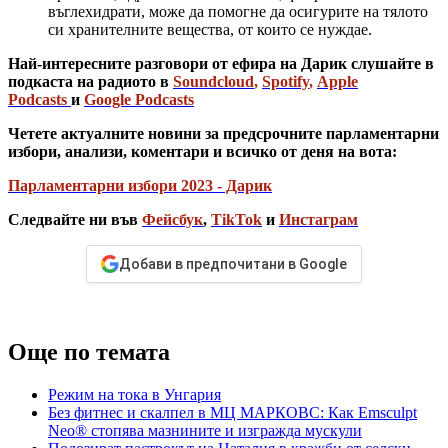
въглехидрати, може да помогне да осигурите на тялото
си хранителните вещества, от които се нуждае.
Най-интересните разговори от ефира на Дарик слушайте в
подкаста на радиото в
Soundcloud
,
Spotify
,
Apple
Podcasts
и
Google Podcasts
Четете актуалните новини за предсрочните парламентарни
избори, анализи, коментари и всичко от деня на вота:
Парламентарни избори 2023 - Дарик
Следвайте ни във
Фейсбук
,
TikTok
и
Инстаграм
Добави в предпочитани в Google
Още по темата
Режим на тока в Унгария
Без фитнес и скалпел в МЦ МАРКОВС: Как Emsculpt
Neo® стопява мазнините и изгражда мускули