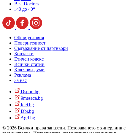
Best Doctors
„40 до 40“
Общи условия
Поверителност
Съдържание от партньори
Контакти
Етичен кодекс
Всички статии
Ключови думи
Реклама
За нас
Dsport.bg
9meseca.bg
Idei.bg
Dbr.bg
Agri.bg
© 2026 Всички права запазени. Позоваването с хиперлинк е