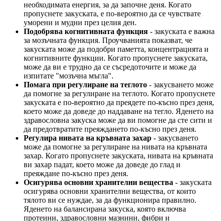
необходимата енергия, за да започне деня. Когато
пропуснете закуската, е по-вероятно да се чувствате
уморени и мудни през целия ден.
Подобрява когнитивната функция
- закуската е важна
за мозъчната функция. Проучванията показват, че
закуската може да подобри паметта, концентрацията и
когнитивните функции. Когато пропуснете закуската,
може да ви е трудно да се съсредоточите и може да
изпитате "мозъчна мъгла".
Помага при регулиране на теглото
- закусването може
да помогне за регулиране на теглото. Когато пропуснете
закуската е по-вероятно да преядете по-късно през деня,
което може да доведе до наддаване на тегло. Яденето на
здравословна закуска може да ви помогне да сте сити и
да предотвратите преяждането по-късно през деня.
Регулира нивата на кръвната захар
- закусването
може да помогне за регулиране на нивата на кръвната
захар. Когато пропуснете закуската, нивата на кръвната
ви захар падат, което може да доведе до глад и
преяждане по-късно през деня.
Осигурява основни хранителни вещества
- закуската
осигурява основни хранителни вещества, от които
тялото ви се нуждае, за да функционира правилно.
Яденето на балансирана закуска, която включва
протеини, здравословни мазнини, фибри и