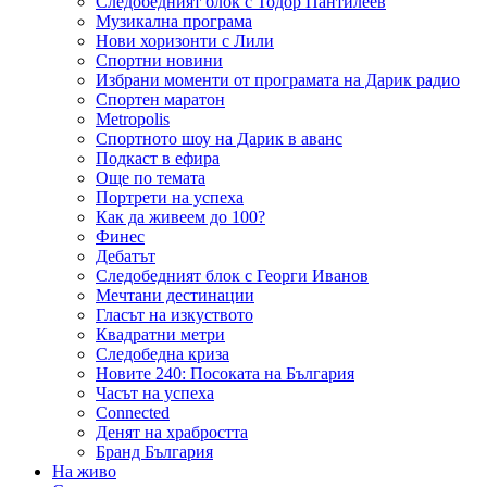
Следобедният блок с Тодор Пантилеев
Музикална програма
Нови хоризонти с Лили
Спортни новини
Избрани моменти от програмата на Дарик радио
Спортен маратон
Metropolis
Спортното шоу на Дарик в аванс
Подкаст в ефира
Още по темата
Портрети на успеха
Как да живеем до 100?
Финес
Дебатът
Следобедният блок с Георги Иванов
Мечтани дестинации
Гласът на изкуството
Квадратни метри
Следобедна криза
Новите 240: Посоката на България
Часът на успеха
Connected
Денят на храбростта
Бранд България
На живо