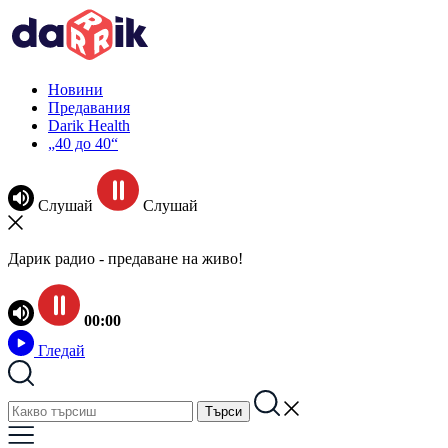
Новини
Предавания
Darik Health
„40 до 40“
Слушай
Слушай
Дарик радио - предаване на живо!
00:00
Гледай