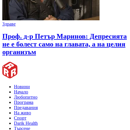
Здраве
Проф. д-р Петър Маринов: Депресията
не е болест само на главата, а на целия
организъм
Новини
Начало
Любопитно
Програма
Предавания
На живо
Спорт
Darik Health
Търсене