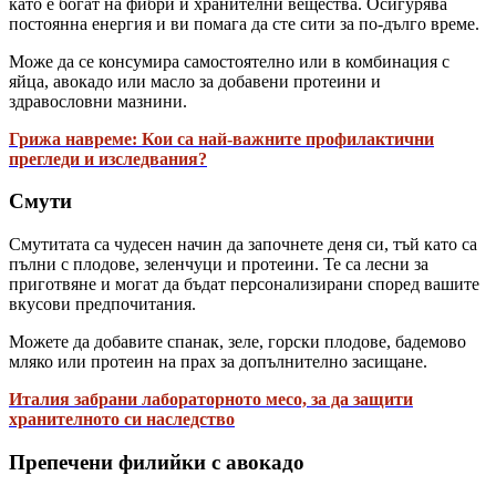
като е богат на фибри и хранителни вещества. Осигурява
постоянна енергия и ви помага да сте сити за по-дълго време.
Може да се консумира самостоятелно или в комбинация с
яйца, авокадо или масло за добавени протеини и
здравословни мазнини.
Грижа навреме: Кои са най-важните профилактични
прегледи и изследвания?
Смути
Смутитата са чудесен начин да започнете деня си, тъй като са
пълни с плодове, зеленчуци и протеини. Те са лесни за
приготвяне и могат да бъдат персонализирани според вашите
вкусови предпочитания.
Можете да добавите спанак, зеле, горски плодове, бадемово
мляко или протеин на прах за допълнително засищане.
Италия забрани лабораторното месо, за да защити
хранителното си наследство
Препечени филийки с авокадо