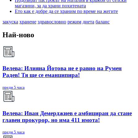
Подозират пастрокът на Наталия в кражби от селски
магазини, за да храни похитената
Ето как е добре да се храним по време на жегите
закуска
хранене
здравословно
режим
диета
баланс
Най-ново
Велева: Илияна Йотова не е равно на Румен
Радев! Тя ще се еманципира!
преди 5 часа
Велева: Иван Демерджиев е амбициран да стане
главен прокурор, но има 411 имота!
преди 5 часа