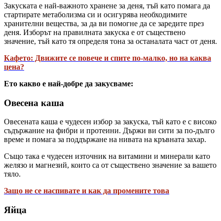
Закуската е най-важното хранене за деня, тъй като помага да
стартирате метаболизма си и осигурява необходимите
хранителни вещества, за да ви помогне да се заредите през
деня. Изборът на правилната закуска е от съществено
значение, тъй като тя определя тона за останалата част от деня.
Кафето: Движите се повече и спите по-малко, но на каква
цена?
Ето какво е най-добре да закусваме:
Овесена каша
Овесената каша е чудесен избор за закуска, тъй като е с високо
съдържание на фибри и протеини. Държи ви сити за по-дълго
време и помага за поддържане на нивата на кръвната захар.
Също така е чудесен източник на витамини и минерали като
желязо и магнезий, които са от съществено значение за вашето
тяло.
Защо не се наспивате и как да промените това
Яйца