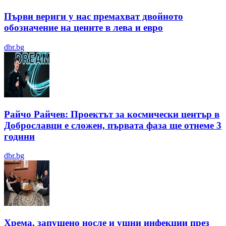
Първи вериги у нас премахват двойното
обозначение на цените в лева и евро
dbr.bg
Райчо Райчев: Проектът за космически център в
Доброславци е сложен, първата фаза ще отнеме 3
години
dbr.bg
Хрема, запушено носле и ушни инфекции през