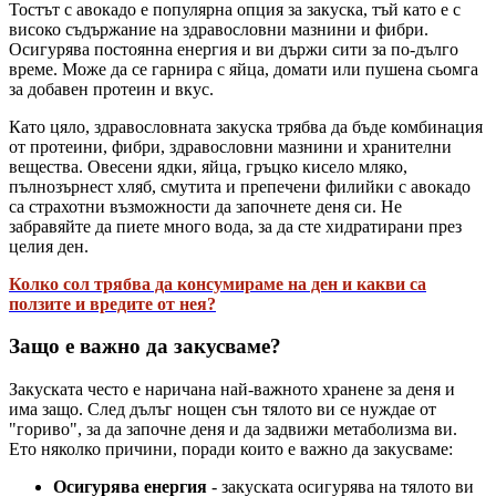
Тостът с авокадо е популярна опция за закуска, тъй като е с
високо съдържание на здравословни мазнини и фибри.
Осигурява постоянна енергия и ви държи сити за по-дълго
време. Може да се гарнира с яйца, домати или пушена сьомга
за добавен протеин и вкус.
Като цяло, здравословната закуска трябва да бъде комбинация
от протеини, фибри, здравословни мазнини и хранителни
вещества. Овесени ядки, яйца, гръцко кисело мляко,
пълнозърнест хляб, смутита и препечени филийки с авокадо
са страхотни възможности да започнете деня си. Не
забравяйте да пиете много вода, за да сте хидратирани през
целия ден.
Колко сол трябва да консумираме на ден и какви са
ползите и вредите от нея?
Защо е важно да закусваме?
Закуската често е наричана най-важното хранене за деня и
има защо. След дълъг нощен сън тялото ви се нуждае от
"гориво", за да започне деня и да задвижи метаболизма ви.
Ето няколко причини, поради които е важно да закусваме:
Осигурява енергия
- закуската осигурява на тялото ви