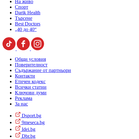
На живо
Спорт
Darik Health
Търсене
Best Doctors
„40 до 40“
Общи условия
Поверителност
Съдържание от партньори
Контакти
Етичен кодекс
Всички статии
Ключови думи
Реклама
За нас
Dsport.bg
9meseca.bg
Idei.bg
Dbr.bg