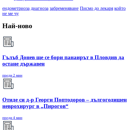
ендометриоза
диагноза
забременяване
Писмо до лекаря
който
не ме чу
Най-ново
Гълъб Донев ще се бори панаирът в Пловдив да
остане държавен
преди 2 мин
Отиде си д-р Георги Поптодоров – дългогодишен
неврохирург в „Пирогов“
преди 4 мин