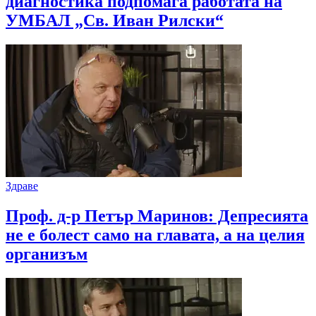
диагностика подпомага работата на
УМБАЛ „Св. Иван Рилски“
Здраве
Проф. д-р Петър Маринов: Депресията
не е болест само на главата, а на целия
организъм