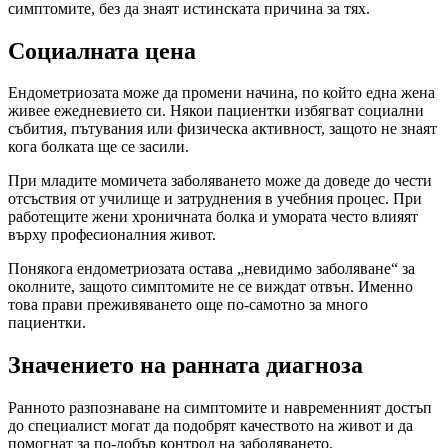
симптомите, без да знаят истинската причина за тях.
Социалната цена
Ендометриозата може да промени начина, по който една жена
живее ежедневието си. Някои пациентки избягват социални
събития, пътувания или физическа активност, защото не знаят
кога болката ще се засили.
При младите момичета заболяването може да доведе до чести
отсъствия от училище и затруднения в учебния процес. При
работещите жени хроничната болка и умората често влияят
върху професионалния живот.
Понякога ендометриозата остава „невидимо заболяване“ за
околните, защото симптомите не се виждат отвън. Именно
това прави преживяването още по-самотно за много
пациентки.
Значението на ранната диагноза
Ранното разпознаване на симптомите и навременният достъп
до специалист могат да подобрят качеството на живот и да
помогнат за по-добър контрол на заболяването.