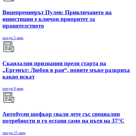
Вицепремиерът Пулев: Привличането на
инвестиции е ключов приоритет за
правителството
преди 5 мин
Скандални признания преди старта на
„Ергенът: Любов в рая“, новите мъже разкриха
какво искат
преди 9 мин
Автобусен шофьор свали дете със специални
потребности и го остави само на пътя на 37°C
преди 25 мин