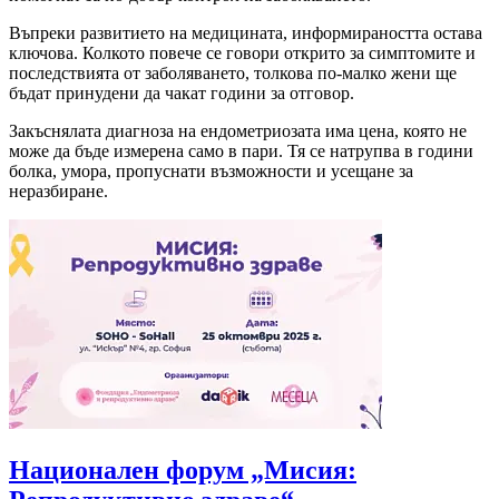
Въпреки развитието на медицината, информираността остава
ключова. Колкото повече се говори открито за симптомите и
последствията от заболяването, толкова по-малко жени ще
бъдат принудени да чакат години за отговор.
Закъснялата диагноза на ендометриозата има цена, която не
може да бъде измерена само в пари. Тя се натрупва в години
болка, умора, пропуснати възможности и усещане за
неразбиране.
Национален форум „Мисия: