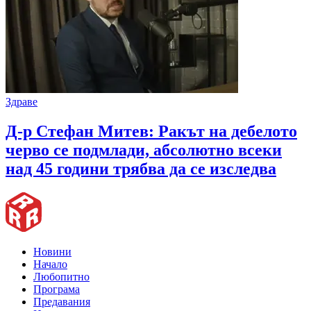
Здраве
Д-р Стефан Митев: Ракът на дебелото
черво се подмлади, абсолютно всеки
над 45 години трябва да се изследва
Новини
Начало
Любопитно
Програма
Предавания