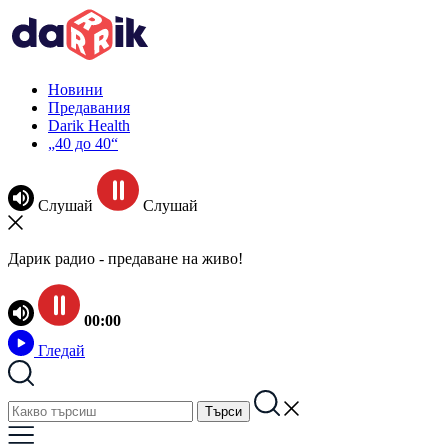
Новини
Предавания
Darik Health
„40 до 40“
Слушай
Слушай
Дарик радио - предаване на живо!
00:00
Гледай