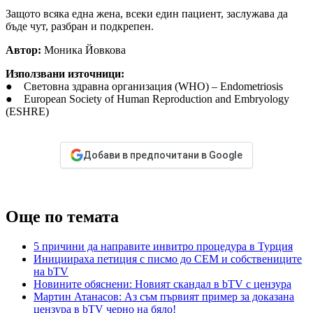
Защото всяка една жена, всеки един пациент, заслужава да
бъде чут, разбран и подкрепен.
Автор:
Моника Йовкова
Използвани източници:
● Световна здравна организация (WHO) – Endometriosis⁠
● European Society of Human Reproduction and Embryology
(ESHRE)⁠
Добави в предпочитани в Google
Още по темата
5 причини да направите инвитро процедура в Турция
Инициираха петиция с писмо до СЕМ и собствениците
на bTV
Новините обяснени: Новият скандал в bTV с цензура
Мартин Атанасов: Аз съм първият пример за доказана
цензура в bTV черно на бяло!