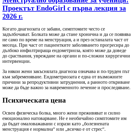
Менструално образование за ученици:
Проектът EndoGirl с първа лекция за
2026 г.
Когато диагнозата се забави, симптомите често се
задълбочават. Болката може да стане хронична и да се появява
не само по време на менструация, а и през останалата част от
месеца. При част от пациентките заболяването прогресира до
дълбоко инфилтрираща ендометриоза, която може да доведе
до сраствания, увреждане на органи и по-сложни хирургични
интервенции.
За някои жени закъснялата диагноза означава и по-труден път
към забременяване. Ендометриозата е една от възможните
причини за репродуктивни затруднения, а ранното откриване
може да бъде важно за навременното лечение и проследяване.
Психическата цена
Освен физическа болка, много жени преживяват и силно
емоционално натоварване. Не е необичайно симптомите им
да бъдат омаловажавани с изрази като „болезнената
менструация е нормална“ или „всичко е от стрес“.