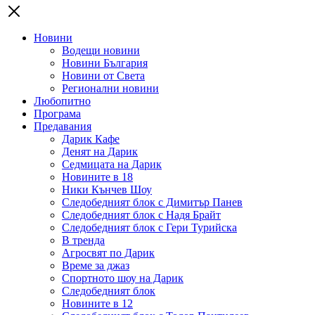
Новини
Водещи новини
Новини България
Новини от Света
Регионални новини
Любопитно
Програма
Предавания
Дарик Кафе
Денят на Дарик
Седмицата на Дарик
Новините в 18
Ники Кънчев Шоу
Следобедният блок с Димитър Панев
Следобедният блок с Надя Брайт
Следобедният блок с Гери Турийска
В тренда
Агросвят по Дарик
Време за джаз
Спортното шоу на Дарик
Следобедният блок
Новините в 12