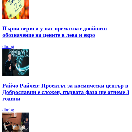
Първи вериги у нас премахват двойното
обозначение на цените в лева и евро
dbr.bg
Райчо Райчев: Проектът за космически център в
Доброславци е сложен, първата фаза ще отнеме 3
години
dbr.bg