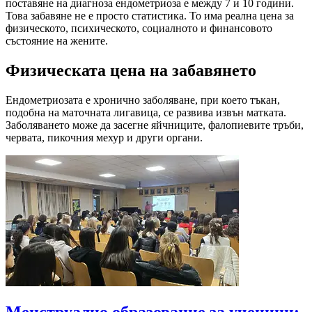
поставяне на диагноза ендометриоза е между 7 и 10 години.
Това забавяне не е просто статистика. То има реална цена за
физическото, психическото, социалното и финансовото
състояние на жените.
Физическата цена на забавянето
Ендометриозата е хронично заболяване, при което тъкан,
подобна на маточната лигавица, се развива извън матката.
Заболяването може да засегне яйчниците, фалопиевите тръби,
червата, пикочния мехур и други органи.