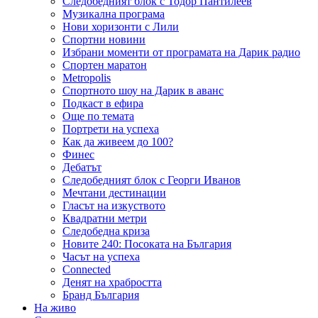
Следобедният блок с Тодор Пантилеев
Музикална програма
Нови хоризонти с Лили
Спортни новини
Избрани моменти от програмата на Дарик радио
Спортен маратон
Metropolis
Спортното шоу на Дарик в аванс
Подкаст в ефира
Още по темата
Портрети на успеха
Как да живеем до 100?
Финес
Дебатът
Следобедният блок с Георги Иванов
Мечтани дестинации
Гласът на изкуството
Квадратни метри
Следобедна криза
Новите 240: Посоката на България
Часът на успеха
Connected
Денят на храбростта
Бранд България
На живо