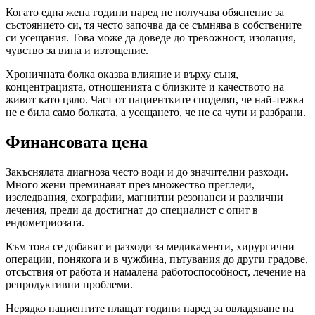
Когато една жена години наред не получава обяснение за
състоянието си, тя често започва да се съмнява в собствените
си усещания. Това може да доведе до тревожност, изолация,
чувство за вина и изтощение.
Хроничната болка оказва влияние и върху съня,
концентрацията, отношенията с близките и качеството на
живот като цяло. Част от пациентките споделят, че най-тежка
не е била само болката, а усещането, че не са чути и разбрани.
Финансовата цена
Закъснялата диагноза често води и до значителни разходи.
Много жени преминават през множество прегледи,
изследвания, ехографии, магнитни резонанси и различни
лечения, преди да достигнат до специалист с опит в
ендометриозата.
Към това се добавят и разходи за медикаменти, хирургични
операции, понякога и в чужбина, пътувания до други градове,
отсъствия от работа и намалена работоспособност, лечение на
репродуктивни проблеми.
Нерядко пациентите плащат години наред за овладяване на