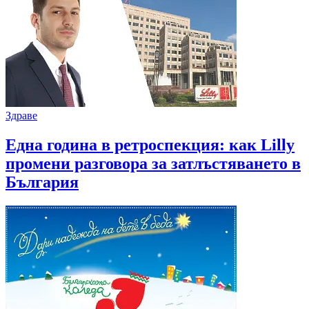
Здраве
Една година в ретроспекция: как Lilly
промени разговора за затлъстяването в
България