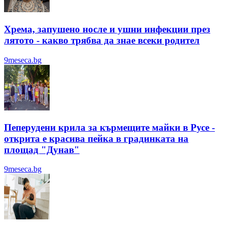
Хрема, запушено носле и ушни инфекции през
лятотo - какво трябва да знае всеки родител
9meseca.bg
Пеперудени крила за кърмещите майки в Русе -
открита е красива пейка в градинката на
площад "Дунав"
9meseca.bg