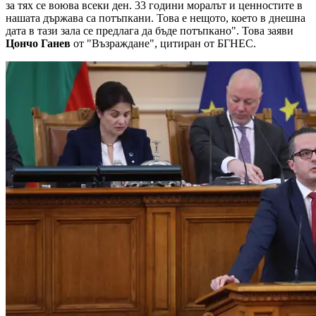
за тях се воюва всеки ден. 33 години моралът и ценностите в
нашата държава са потъпкани. Това е нещото, което в днешна
дата в тази зала се предлага да бъде потъпкано". Това заяви
Цончо Ганев
от "Възраждане", цитиран от БГНЕС.