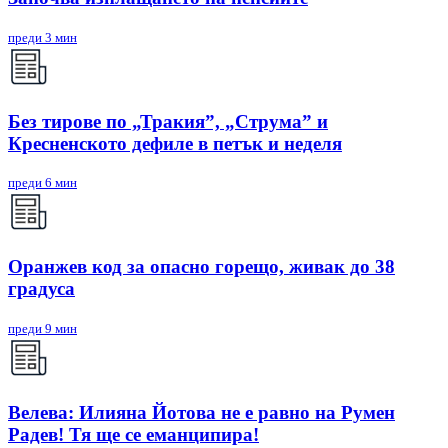
преди 3 мин
Без тирове по „Тракия”, „Струма” и
Кресненското дефиле в петък и неделя
преди 6 мин
Оранжев код за опасно горещо, живак до 38
градуса
преди 9 мин
Велева: Илияна Йотова не е равно на Румен
Радев! Тя ще се еманципира!