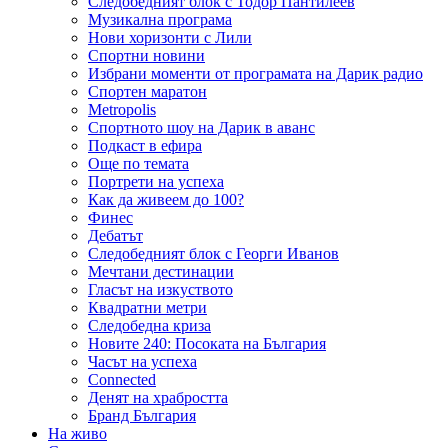
Следобедният блок с Тодор Пантилеев
Музикална програма
Нови хоризонти с Лили
Спортни новини
Избрани моменти от програмата на Дарик радио
Спортен маратон
Metropolis
Спортното шоу на Дарик в аванс
Подкаст в ефира
Още по темата
Портрети на успеха
Как да живеем до 100?
Финес
Дебатът
Следобедният блок с Георги Иванов
Мечтани дестинации
Гласът на изкуството
Квадратни метри
Следобедна криза
Новите 240: Посоката на България
Часът на успеха
Connected
Денят на храбростта
Бранд България
На живо