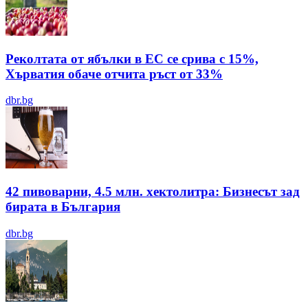
Реколтата от ябълки в ЕС се срива с 15%,
Хърватия обаче отчита ръст от 33%
dbr.bg
42 пивоварни, 4.5 млн. хектолитра: Бизнесът зад
бирата в България
dbr.bg