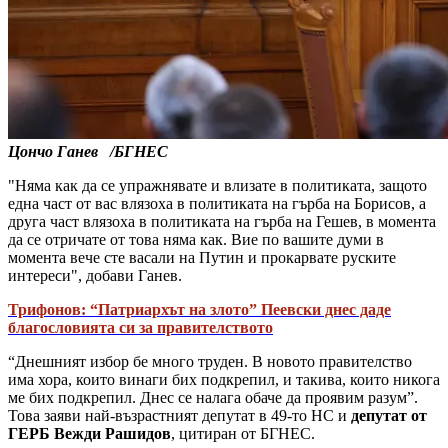
Цончо Ганев /БГНЕС
"Няма как да се упражнявате и влизате в политиката, защото
една част от вас влязоха в политиката на гърба на Борисов, а
друга част влязоха в политиката на гърба на Гешев, в момента
да се отричате от това няма как. Вие по вашите думи в
момента вече сте васали на Путин и прокарвате руските
интереси", добави Ганев.
Трифонов: “Патриархът на злото” Пеевски днес даде
благословията си за правителството
“Днешният избор бе много труден. В новото правителство
има хора, които винаги бих подкрепил, и такива, които никога
ме бих подкрепил. Днес се налага обаче да проявим разум”.
Това заяви най-възрастният депутат в 49-то НС и
депутат от
ГЕРБ Вежди Рашидов
, цитиран от БГНЕС.