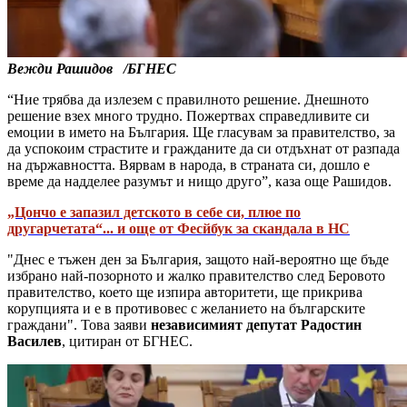
Вежди Рашидов /БГНЕС
“Ние трябва да излезем с правилното решение. Днешното
решение взех много трудно. Пожертвах справедливите си
емоции в името на България. Ще гласувам за правителство, за
да успокоим страстите и гражданите да си отдъхнат от разпада
на държавността. Вярвам в народа, в страната си, дошло е
време да надделее разумът и нищо друго”, каза още Рашидов.
„Цончо е запазил детското в себе си, плюе по
другарчетата“... и още от Фесйбук за скандала в НС
"Днес е тъжен ден за България, защото най-вероятно ще бъде
избрано най-позорното и жалко правителство след Беровото
правителство, което ще изпира авторитети, ще прикрива
корупцията и е в противовес с желанието на българските
граждани". Това заяви
независимият депутат Радостин
Василев
, цитиран от БГНЕС.