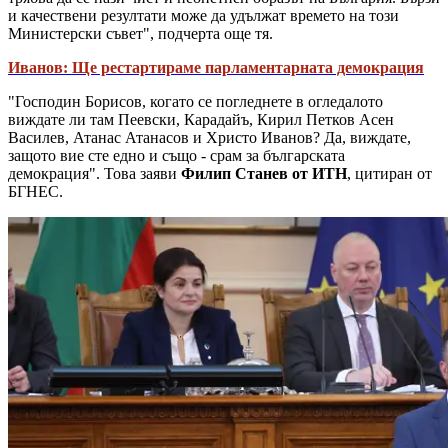
и качествени резултати може да удължат времето на този
Министерски съвет", подчерта още тя.
Иванов: Ще рестартираме парламентарната демокрация
"Господин Борисов, когато се погледнете в огледалото
виждате ли там Пеевски, Карадайъ, Кирил Петков Асен
Василев, Атанас Атанасов и Христо Иванов? Да, виждате,
защото вие сте едно и също - срам за българската
демокрация". Това заяви
Филип Станев от ИТН
, цитиран от
БГНЕС.