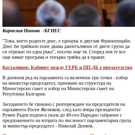
Корнелия Нинова /БГНЕС
"Това, което родихте днес, е еднорък и двуглав Франкенщайн.
Днес би трябвало поне двама джентълмени от двете групи да
си отрежат по една ръка", посочи още тя. Според нея те все
още нямат програма и тепърва трябва да я правят.
Костадинов: Кабинет между ГЕРБ и ПП-ДБ е предателство
В дневния ред на парламента са включени три точки - избор
на министър-председател, приемане на структура на
Министерски съвет и избор на Министерски съвет на
Република България.
Заседанието бе свикано с разпореждане на председателя на
парламента Росен Желязков, след като вчера президентът
Румен Радев подписа указа до 49-ото Народно събрание с
предложението на втората по численост парламентарна група
за министър-председател - Николай Денков.