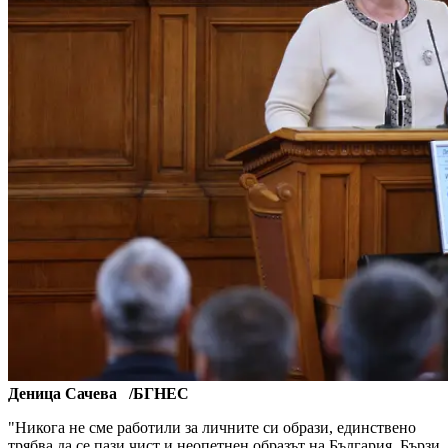
Деница Сачева /БГНЕС
"Никога не сме работили за личните си образи, единствено
трябва да се пази чист и неопетнен образът на България. Бързи