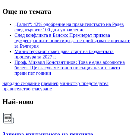
Още по темата
„Галъп“: 42% одобрение на правителството на Радев
след първите 100 дни управление
След конфликта в Банско: Премиерът призова
чуждестранните политици да не прибързват с оценките
за България
Министерският съвет дава старт на бюджетната
процедура за 2027 г.
Проф. Михаил Константинов: Това е една абсолютна
болест. Ще гласуваме точно по същия начин, както
преди пет години
народно събрание
премиер
министър-предстедател
правителство
гласуване
Най-ново
Започва изплащането на пенсиите