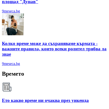
площад "Дунав"
9meseca.bg
Колко време може да съхраняваме кърмата -
важните правила, които всеки родител трябва да
знае
9meseca.bg
Времето
Ето какво време ни очаква през уикенда