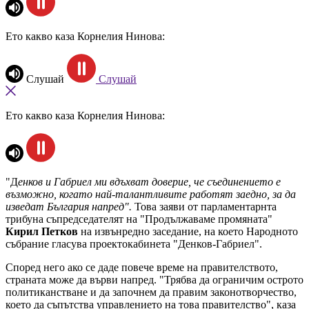
Ето какво каза Корнелия Нинова:
Слушай
Слушай
Ето какво каза Корнелия Нинова:
"Д
енков и Габриел ми вдъхват доверие, че съединението е
възможно, когато най-талантливите работят заедно, за да
изведат България напред".
Това заяви от парламентарнта
трибуна съпредседателят на "Продължаваме промяната"
Кирил Петков
на извънредно заседание, на което Народното
събрание гласува проектокабинета "Денков-Габриел".
Според него ако се даде повече време на правителството,
страната може да върви напред. "Трябва да ограничим острото
политиканстване и да започнем да правим законотворчество,
което да съпътства управлението на това правителство", каза