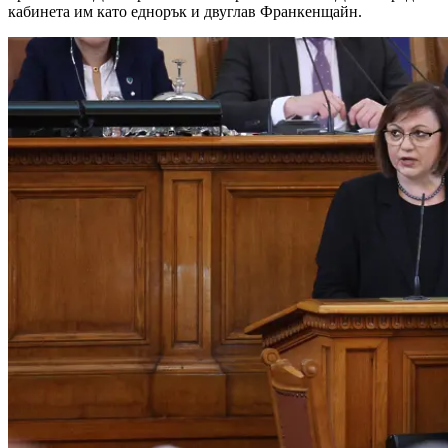
кабинета им като еднорък и двуглав Франкенщайн.