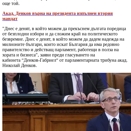
още той.
Акад. Денков върна на президента изпълнен втория
мандат
"Днес е денят, в който можем да прекъснем дългата поредица
от безплодни избори и да сложим край на политическото
безвремие. Днес е денят, в който можем да дадем надежда на
милионите българи, които искат България да има редовно
правителство и действащ парламент, работещи в полза на
хората и бизнеса", заяви преди гласуването на
кабинета “Денков-Габриел“ от парламентарната трибуна акад.
Николай Денков.