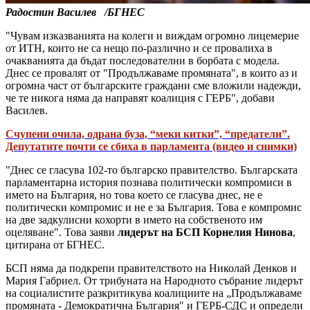
Радостин Василев /БГНЕС
"Чувам изказванията на колеги и виждам огромно лицемерие
от ИТН, които не са нещо по-различно и се провалиха в
очакванията да бъдат последователни в борбата с модела.
Днес се провалят от "Продължаваме промяната", в които аз и
огромна част от българските граждани сме вложили надежди,
че те никога няма да направят коалиция с ГЕРБ", добави
Василев.
Счупени очила, одрана буза, “меки китки”, “предатели”.
Депутатите почти се сбиха в парламента (видео и снимки)
"Днес се гласува 102-то българско правителство. Българската
парламентарна история познава политически компромиси в
името на България, но това което се гласува днес, не е
политически компромис и не е за България. Това е компромис
на две задкулисни кохорти в името на собственото им
оцеляване". Това заяви
лидерът на БСП Корнелия Нинова
,
цитирана от БГНЕС.
БСП няма да подкрепи правителството на Николай Денков и
Мария Габриел. От трибуната на Народното събрание лидерът
на социалистите разкритикува коалициите на „Продължаваме
промяната - Демократична България" и ГЕРБ-СДС и определи