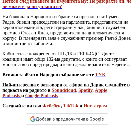
Петков след искането на имунитета му: Не разбрахте ли, че
не можете да ни уплашите?
На балкона в Народното събрание са президентът Румен
Радев, бивши председатели на парламента, представители на
вероизповеданията, регистрирани у нас, бившият служебен
премиер Стефан Янев, представители на дипломатическия
корпус. В пленарната зала е служебният премиер Гълъб Донев
и министри от кабинета.
Кабинетът е подкрепен от ПП-ДБ и ГЕРБ-СДС. Двете
коалиции имат общо 132-ма депутати, с които си осигуряват
мнозинство според предварително декларираните намерения.
Всичко за 49-ото Народно събрание четете
ТУК
Най-интересните разговори от ефира на Дарик слушайте в
подкаста на радиото в
Soundcloud
,
Spotify
,
Apple
Podcasts
и
Google Podcasts
Следвайте ни във
Фейсбук
,
TikTok
и
Инстаграм
Добави в предпочитани в Google