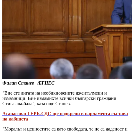
Филип Станев /БГНЕС
"Вие сте лигата на необикновените джентълмени и
измамници. Вие измамихте всички български граждани.
Стига ала-бала", каза още Станев.
Атанасова: ГЕРБ-СДС ще подкрепи в парламента състава
на кабинета
"Моралът и ценностите са като свободата, те не са даденост и