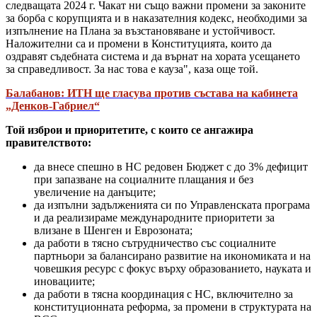
следващата 2024 г. Чакат ни също важни промени за законите
за борба с корупцията и в наказателния кодекс, необходими за
изпълнение на Плана за възстановяване и устойчивост.
Наложителни са и промени в Конституцията, които да
оздравят съдебната система и да върнат на хората усещането
за справедливост. За нас това е кауза", каза още той.
Балабанов: ИТН ще гласува против състава на кабинета
„Денков-Габриел“
Той изброи и приоритетите, с които се ангажира
правителството:
да внесе спешно в НС редовен Бюджет с до 3% дефицит
при запазване на социалните плащания и без
увеличение на данъците;
да изпълни задълженията си по Управленската програма
и да реализираме международните приоритети за
влизане в Шенген и Еврозоната;
да работи в тясно сътрудничество със социалните
партньори за балансирано развитие на икономиката и на
човешкия ресурс с фокус върху образованието, науката и
иновациите;
да работи в тясна координация с НС, включително за
конституционната реформа, за промени в структурата на