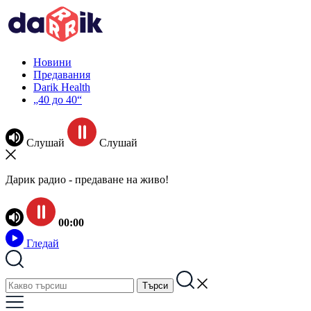
Новини
Предавания
Darik Health
„40 до 40“
Слушай
Слушай
Дарик радио - предаване на живо!
00:00
Гледай