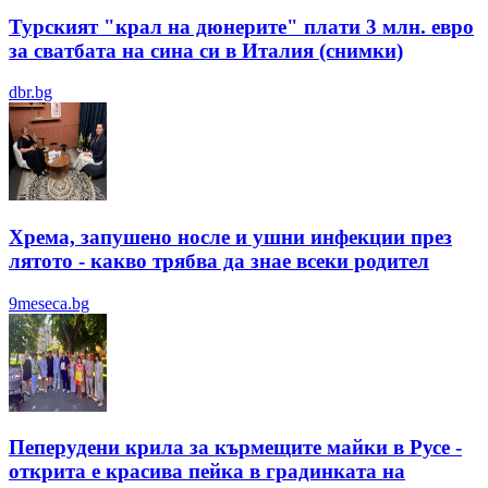
Турският "крал на дюнерите" плати 3 млн. евро
за сватбата на сина си в Италия (снимки)
dbr.bg
Хрема, запушено носле и ушни инфекции през
лятотo - какво трябва да знае всеки родител
9meseca.bg
Пеперудени крила за кърмещите майки в Русе -
открита е красива пейка в градинката на