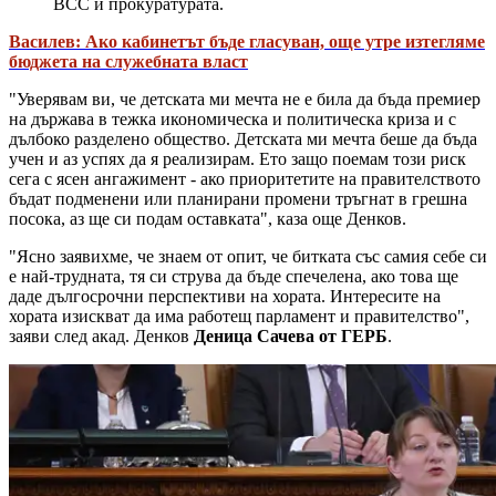
ВСС и прокуратурата.
Василев: Ако кабинетът бъде гласуван, още утре изтегляме
бюджета на служебната власт
"Уверявам ви, че детската ми мечта не е била да бъда премиер
на държава в тежка икономическа и политическа криза и с
дълбоко разделено общество. Детската ми мечта беше да бъда
учен и аз успях да я реализирам. Ето защо поемам този риск
сега с ясен ангажимент - ако приоритетите на правителството
бъдат подменени или планирани промени тръгнат в грешна
посока, аз ще си подам оставката", каза още Денков.
"Ясно заявихме, че знаем от опит, че битката със самия себе си
е най-трудната, тя си струва да бъде спечелена, ако това ще
даде дългосрочни перспективи на хората. Интересите на
хората изискват да има работещ парламент и правителство",
заяви след акад. Денков
Деница Сачева от ГЕРБ
.