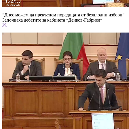
“Днес можем да прекъснем поредицата от безплодни избори“.
Започнаха дебатите за кабинета “Денков-Габриел“