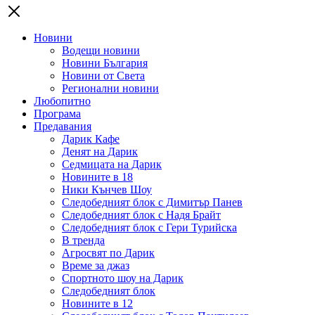
Новини
Водещи новини
Новини България
Новини от Света
Регионални новини
Любопитно
Програма
Предавания
Дарик Кафе
Денят на Дарик
Седмицата на Дарик
Новините в 18
Ники Кънчев Шоу
Следобедният блок с Димитър Панев
Следобедният блок с Надя Брайт
Следобедният блок с Гери Турийска
В тренда
Агросвят по Дарик
Време за джаз
Спортното шоу на Дарик
Следобедният блок
Новините в 12