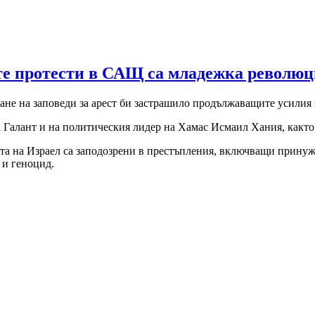
те протести в САЩ са младежка революц
ане на заповеди за арест би застрашило продължаващите усилия з
 на Галант и на политическия лидер на Хамас Исмаил Хания, как
ата на Израел са заподозрени в престъпления, включващи прину
 и геноцид.