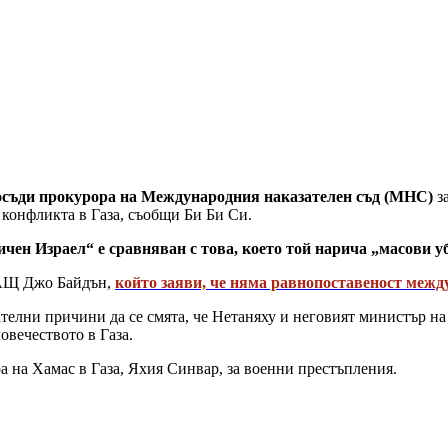
осъди прокурора на Международния наказателен съд (МНС)
з
конфликта в Газа, съобщи Би Би Си.
чен Израел“ е сравняван с това, което той нарича „масови у
САЩ Джо Байдън,
който заяви, че няма равнопоставеност межд
телни причини да се смята, че Нетаняху и неговият министър на
вечеството в Газа.
ра на Хамас в Газа, Яхия Синвар, за военни престъпления.