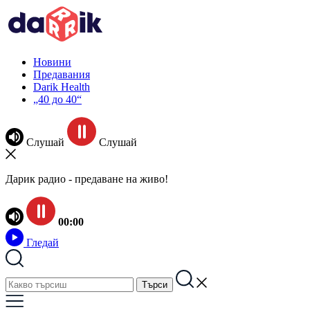
Новини
Предавания
Darik Health
„40 до 40“
Слушай
Слушай
Дарик радио - предаване на живо!
00:00
Гледай