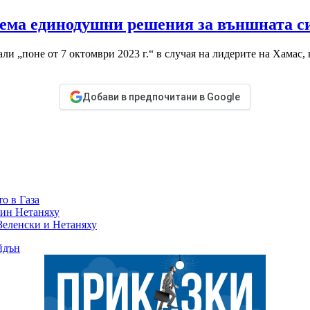
взема единодушни решения за външната с
ли „поне от 7 октомври 2023 г.“ в случая на лидерите на Хамас,
Добави в предпочитани в Google
о в Газа
мин Нетаняху
Зеленски и Нетаняху
йдън