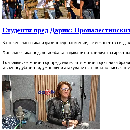
Студенти пред Дарик: Пропалестински
Блинкен също така изрази предположение, че искането за издав
Хан също така подаде молба за издаване на заповеди за арест
Той заяви, че министър-председателят и министърът на отбран
мъчение, убийство, умишлено атакуване на цивилно население