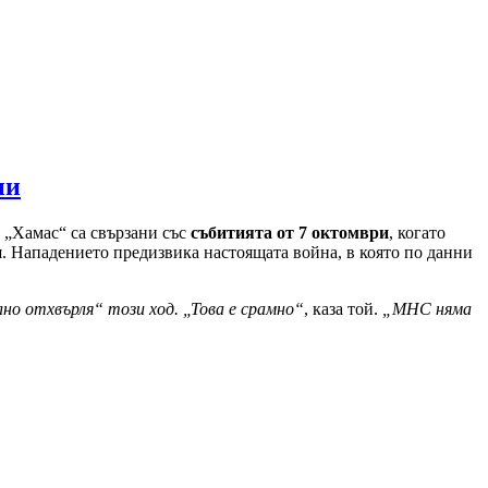
ни
а „Хамас“ са свързани със
събитията от 7 октомври
, когато
и
. Нападението предизвика настоящата война, в която по данни
о отхвърля“ този ход. „Това е срамно“
, каза той.
„МНС няма