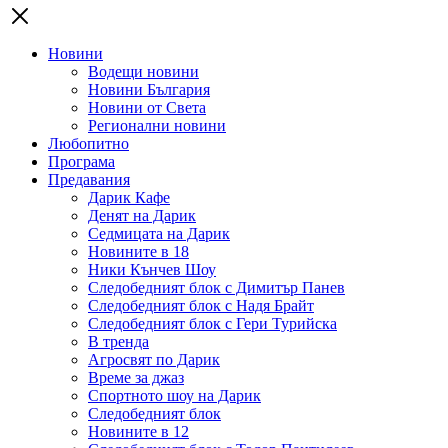
Новини
Водещи новини
Новини България
Новини от Света
Регионални новини
Любопитно
Програма
Предавания
Дарик Кафе
Денят на Дарик
Седмицата на Дарик
Новините в 18
Ники Кънчев Шоу
Следобедният блок с Димитър Панев
Следобедният блок с Надя Брайт
Следобедният блок с Гери Турийска
В тренда
Агросвят по Дарик
Време за джаз
Спортното шоу на Дарик
Следобедният блок
Новините в 12