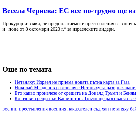
Весела Чернева: ЕС все по-трудно ще 
Прокурорът заяви, че предполагаемите престъпления са започна
и „поне от 8 октомври 2023 г.“ за израелските лидери.
Още по темата
Нетаняху: Израел не приема новата пътна карта за Газа
Николай Младенов разговаря с Нетаняху за разоръжаванет
Ето какво произлезе от срещата на Доналд Тръмп и Беня
Ключови срещи във Вашингтон: Тръмп ще разговаря със 
военни престъпления
военния наказателен съд
хан
нетаняху
ба