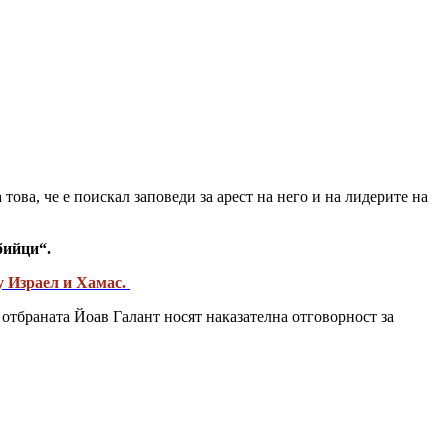
а това, че е поискал заповеди за арест на него и на лидерите на
бийци“.
у Израел и Хамас.
 отбраната Йоав Галант носят наказателна отговорност за