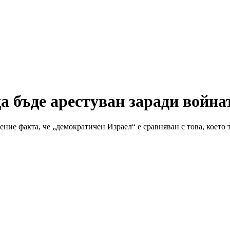
а бъде арестуван заради войнат
ение факта, че „демократичен Израел“ е сравняван с това, което