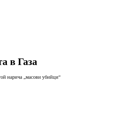
а в Газа
 той нарича „масови убийци“