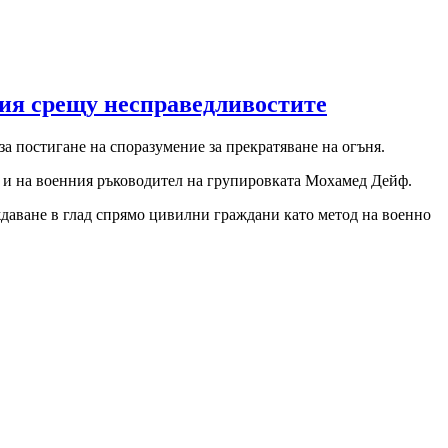
ия срещу несправедливостите
а постигане на споразумение за прекратяване на огъня.
то и на военния ръководител на групировката Мохамед Дейф.
ждаване в глад спрямо цивилни граждани като метод на военно