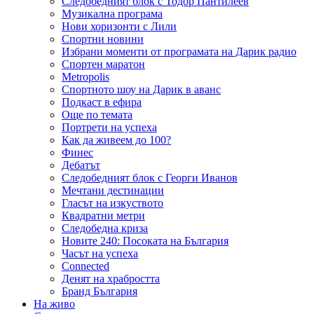
Следобедният блок с Тодор Пантилеев
Музикална програма
Нови хоризонти с Лили
Спортни новини
Избрани моменти от програмата на Дарик радио
Спортен маратон
Metropolis
Спортното шоу на Дарик в аванс
Подкаст в ефира
Още по темата
Портрети на успеха
Как да живеем до 100?
Финес
Дебатът
Следобедният блок с Георги Иванов
Мечтани дестинации
Гласът на изкуството
Квадратни метри
Следобедна криза
Новите 240: Посоката на България
Часът на успеха
Connected
Денят на храбростта
Бранд България
На живо