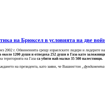
тика на Брюксел в условията на две вой
през 2002 г. Обвиненията срещу израелските лидери и лидерите н
а около 1200 души и отведоха 252 души в Газа като заложниц
на територията на Газа
са убити най-малко 35 500 палестинци.
ждането на президента, като заяви, че Вашингтон
„фундаменталн