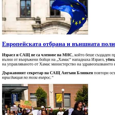
Европейската отбрана и външната поли
Израел и САЩ не са членове на МНС
, който беше създаден 
вълни от въоръжени бойци на „Хамас“ нападнаха Израел,
убих
на управляваното от Хамас министерство на здравеопазването 
Държавният секретар на САЩ Антъни Блинкен
повтори осъ
юрисдикция по този въпрос.“