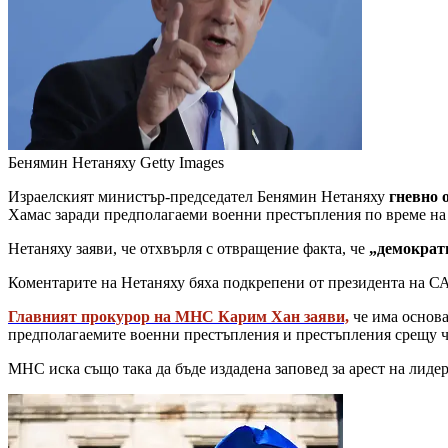
Бенямин Нетаняху
Getty Images
Израелският министър-председател Бенямин Нетаняху
гневно 
Хамас заради предполагаеми военни престъпления по време на 
Нетаняху заяви, че отхвърля с отвращение факта, че
„демократи
Коментарите на Нетаняху бяха подкрепени от президента на 
Главният прокурор на МНС Карим Хан заяви,
че има основа
предполагаемите военни престъпления и престъпления срещу чо
МНС иска също така да бъде издадена заповед за арест на лиде