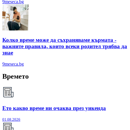
9meseca.bg
Колко време може да съхраняваме кърмата -
важните правила, които всеки родител трябва да
знае
9meseca.bg
Времето
Ето какво време ни очаква през уикенда
01.08.2026