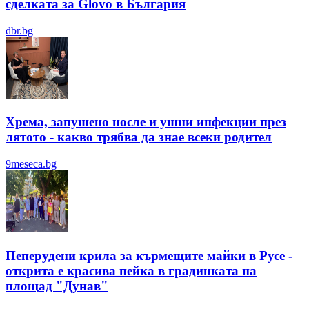
сделката за Glovo в България
dbr.bg
Хрема, запушено носле и ушни инфекции през
лятотo - какво трябва да знае всеки родител
9meseca.bg
Пеперудени крила за кърмещите майки в Русе -
открита е красива пейка в градинката на
площад "Дунав"