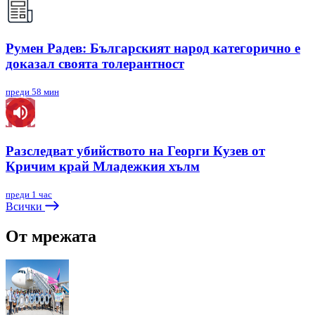
Румен Радев: Българският народ категорично е
доказал своята толерантност
преди 58 мин
Разследват убийството на Георги Кузев от
Кричим край Младежкия хълм
преди 1 час
Всички
От мрежата