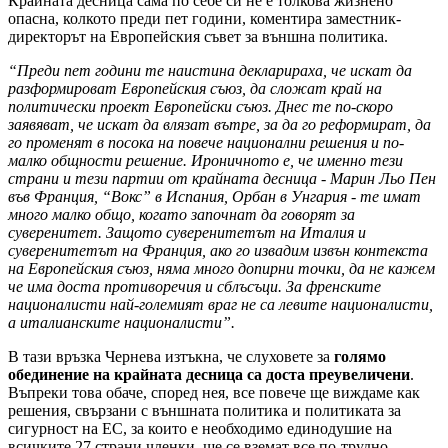
Крайната десница сама по себе си не е толкова жизнено
опасна, колкото преди пет години, коментира заместник-
директорът на Европейския съвет за външна политика.
“Преди пет години те наистина декларираха, че искат да
разформироват Европейския съюз, да сложат край на
политически проект Европейски съюз. Днес те по-скоро
заявяват, че искат да влязат вътре, за да го реформират, да
го променят в посока на повече национални решения и по-
малко общности решение. Ироничното е, че именно тези
страни и тези партии от крайната десница - Марин Льо Пен
във Франция, “Вокс” в Испания, Орбан в Унгария - те имат
много малко общо, когато започнат да говорят за
суверенитет. Защото суверенитетът на Италия и
суверенитетът на Франция, ако го извадим извън контекста
на Европейския съюз, няма много допирни точки, да не кажем
че има доста противоречия и сблъсъци. За френските
националисти най-големият враг не са левите националисти,
а италианските националисти”.
В тази връзка Чернева изтъкна, че слуховете за
голямо
обединение на крайната десница са доста преувеличени
.
Въпреки това обаче, според нея, все повече ще виждаме как
решения, свързани с външната политика и политиката за
сигурност на ЕС, за които е необходимо единодушие на
всичките 27 страни членки, ще се вземат все по-трудно,