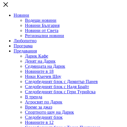
Новини
Водещи новини
Новини България
Новини от Света
Регионални новини
Любопитно
Програма
Предавания
Дарик Кафе
Денят на Дарик
Седмицата на Дарик
Новините в 18
Ники Кънчев Шоу
Следобедният блок с Димитър Панев
Следобедният блок с Надя Брайт
Следобедният блок с Гери Турийска
В тренда
Агросвят по Дарик
Време за джаз
Спортното шоу на Дарик
Следобедният блок
Новините в 12