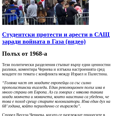
Студентски протести и арести в САЩ
заради войната в Газа (видео)
Полъх от 1968-а
Тези политически разделения стъпват върху едни ценностни
разлики, коментира Чернева и изтъкна настроенията сред
младите по темата с конфликта между Израел и Палестина.
“Голяма част от младите европейци са със силно
прополистински възгледи. Един революционен полъх има в
много страни от Европа. Аз си говорих с няколко такива
млади момчета и момичета, които наистина са убедени, че
това е поход срещу старите колонизатори. Има един дух на
68’ година, който периодично се възражда”.
Според Весела Чернева, когато се разглеждат процесите в