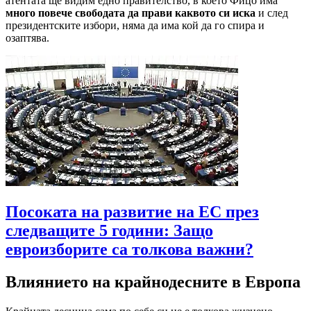
атентата ще видим едно правителство, в което Фицо има
много повече свободата да прави каквото си иска
и след
президентските избори, няма да има кой да го спира и
озаптява.
Посоката на развитие на ЕС през
следващите 5 години: Защо
евроизборите са толкова важни?
Влиянието на крайнодесните в Европа