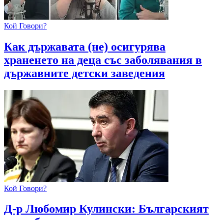
Кой Говори?
Как държавата (не) осигурява
храненето на деца със заболявания в
държавните детски заведения
Кой Говори?
Д-р Любомир Кулински: Българският