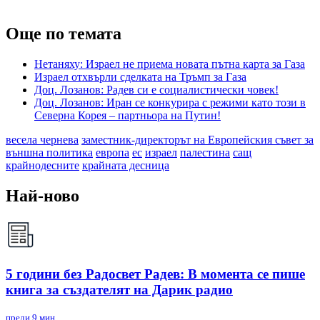
Още по темата
Нетаняху: Израел не приема новата пътна карта за Газа
Израел отхвърли сделката на Тръмп за Газа
Доц. Лозанов: Радев си е социалистически човек!
Доц. Лозанов: Иран се конкурира с режими като този в
Северна Корея – партньора на Путин!
весела чернева
заместник-директорът на Европейския съвет за
външна политика
европа
ес
израел
палестина
сащ
крайнодесните
крайната десница
Най-ново
5 години без Радосвет Радев: В момента се пише
книга за създателят на Дарик радио
преди 9 мин