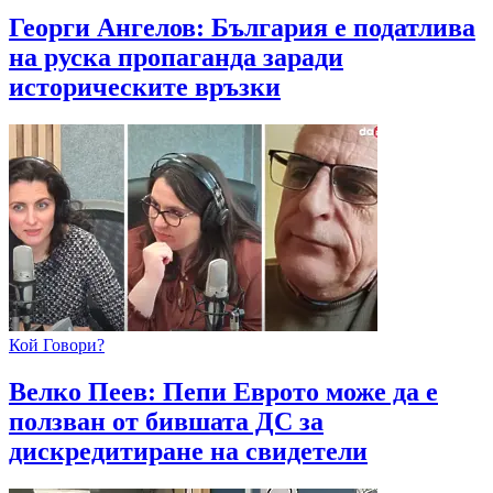
Георги Ангелов: България е податлива
на руска пропаганда заради
историческите връзки
Кой Говори?
Велко Пеев: Пепи Еврото може да е
ползван от бившата ДС за
дискредитиране на свидетели