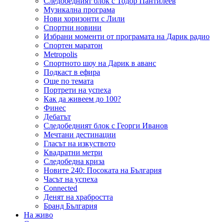
Следобедният блок с Тодор Пантилеев
Музикална програма
Нови хоризонти с Лили
Спортни новини
Избрани моменти от програмата на Дарик радио
Спортен маратон
Metropolis
Спортното шоу на Дарик в аванс
Подкаст в ефира
Още по темата
Портрети на успеха
Как да живеем до 100?
Финес
Дебатът
Следобедният блок с Георги Иванов
Мечтани дестинации
Гласът на изкуството
Квадратни метри
Следобедна криза
Новите 240: Посоката на България
Часът на успеха
Connected
Денят на храбростта
Бранд България
На живо