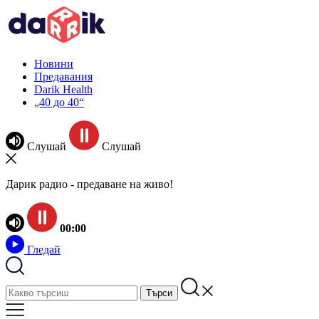
Новини
Предавания
Darik Health
„40 до 40“
Слушай
Слушай
Дарик радио - предаване на живо!
00:00
Гледай