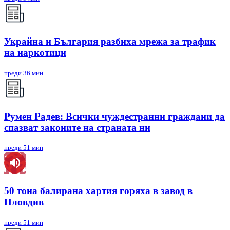
Украйна и България разбиха мрежа за трафик
на наркотици
преди 36 мин
Румен Радев: Всички чуждестранни граждани да
спазват законите на страната ни
преди 51 мин
50 тона балирана хартия горяха в завод в
Пловдив
преди 51 мин