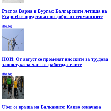
Ръст за Варна и Бургас: Българските летища на
Fraport се представят по-добре от германските
dbr.bg
НОИ: От август се променят вноските за трудова
злополука за част от работодателите
dbr.bg
Uber се връща на Балканите: Какво означава