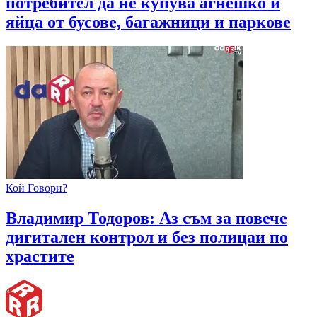
потребител да не купува агнешко и
яйца от бусове, багажници и паркове
Кой Говори?
Владимир Тодоров: Аз съм за повече
дигитален контрол и без полицаи по
храстите