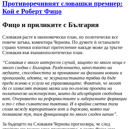
Противоречивият словашки премиер:
Кой е Роберт Фицо
Фицо и приликите с България
Словакия расте в икономически план, но политически все
повече затъва, коментира Чернева. По думите ѝ останалите
страни членки изпитват притеснение накъде може да тръгне
Словакия във външнополитически план.
“Словакия е много интересен случай, защото по много неща е
много сходна с България. Разделението, качеството на
медиите, способността за проникване на фалшиви новини и
пропаганда, идеята, че журналистиката трябва да бъде
преди всичко в услуга на управляващите. Фактът, че могат
да се измислят такива малки или по-големи проекти на
политическо инженерство, които да абсорбират свободния
вот. Очернянето на реформистките и либералните формации
и то с една съзнателна тактика. И в крайна сметка тази
сплав между корпоративен вот и държава, която ние
познаваме тук, там функционира по много сходен начин”.
За бъдещето на Словакия Чернева прогнозира, че след