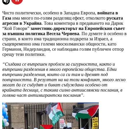
Чисто политически, особено в Западна Европа,
войната в
Газа
има много по-голям разделящ ефект, отколкото
руската
агресия в Украйна
. Това коментира в предаването на Дарик
“Кой Говори”
заместник-директорът на Европейския съвет
за външна политика Весела Чернева
. По думите ѝ особено в
страни, в които има традиционна подкрепа за Израел, а
същевременно има големи мюсюлмански общности, като
Германия, Нидерландия, се наблюдава голям публичен отпор
срещу тези политики.
“Създава се вътрешен проблем за сигурността, както и
вътрешни разделения в много европейски общества. Едни
вътрешни разделения, които са си там и дремят под
повърхността. В резултат на на този конфликт, много лесно
могат да се събудят и биват събуждани особено от
крайната десница, с такива силно антиислямски послания, в
голяма част антимигрантски послания”.