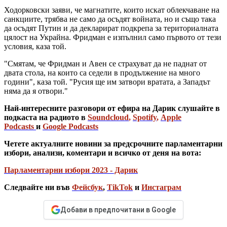
Ходорковски заяви, че магнатите, които искат облекчаване на
санкциите, трябва не само да осъдят войната, но и също така
да осъдят Путин и да декларират подкрепа за териториалната
цялост на Украйна. Фридман е изпълнил само първото от тези
условия, каза той.
"Смятам, че Фридман и Авен се страхуват да не паднат от
двата стола, на които са седели в продължение на много
години", каза той. "Русия ще им затвори вратата, а Западът
няма да я отвори."
Най-интересните разговори от ефира на Дарик слушайте в
подкаста на радиото в
Soundcloud
,
Spotify
,
Apple
Podcasts
и
Google Podcasts
Четете актуалните новини за предсрочните парламентарни
избори, анализи, коментари и всичко от деня на вота:
Парламентарни избори 2023 - Дарик
Следвайте ни във
Фейсбук
,
TikTok
и
Инстаграм
Добави в предпочитани в Google