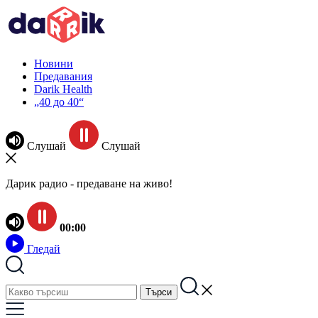
Новини
Предавания
Darik Health
„40 до 40“
Слушай
Слушай
Дарик радио - предаване на живо!
00:00
Гледай