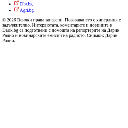
Dbr.bg
Agri.bg
© 2026 Всички права запазени. Позоваването с хиперлинк е
задължително. Интервютата, коментарите и новините в
Darik.bg са подготвени с помощта на репортерите на Дарик
Радио и новинарските емисии на радиото. Снимки: Дарик
Радио.