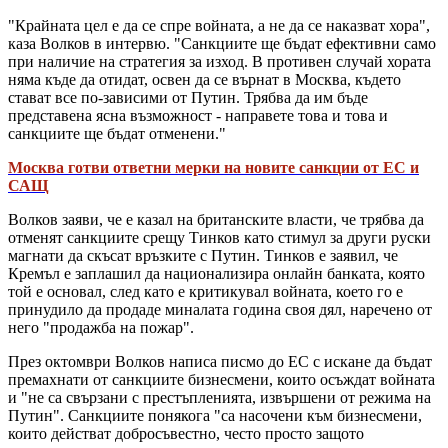
"Крайната цел е да се спре войната, а не да се наказват хора",
каза Волков в интервю. "Санкциите ще бъдат ефективни само
при наличие на стратегия за изход. В противен случай хората
няма къде да отидат, освен да се върнат в Москва, където
стават все по-зависими от Путин. Трябва да им бъде
представена ясна възможност - направете това и това и
санкциите ще бъдат отменени."
Москва готви ответни мерки на новите санкции от ЕС и
САЩ
Волков заяви, че е казал на британските власти, че трябва да
отменят санкциите срещу Тинков като стимул за други руски
магнати да скъсат връзките с Путин. Тинков е заявил, че
Кремъл е заплашил да национализира онлайн банката, която
той е основал, след като е критикувал войната, което го е
принудило да продаде миналата година своя дял, наречено от
него "продажба на пожар".
През октомври Волков написа писмо до ЕС с искане да бъдат
премахнати от санкциите бизнесмени, които осъждат войната
и "не са свързани с престъпленията, извършени от режима на
Путин". Санкциите понякога "са насочени към бизнесмени,
които действат добросъвестно, често просто защото