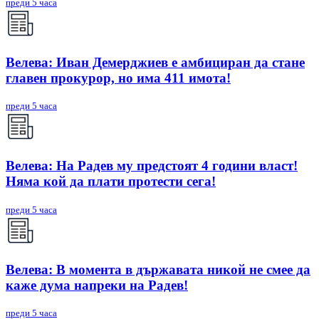
преди 5 часа
Велева: Иван Демерджиев е амбициран да стане
главен прокурор, но има 411 имота!
преди 5 часа
Велева: На Радев му предстоят 4 години власт!
Няма кой да плати протести сега!
преди 5 часа
Велева: В момента в държавата никой не смее да
каже дума напреки на Радев!
преди 5 часа