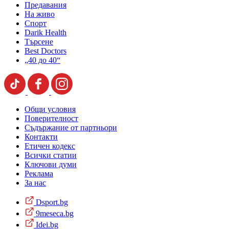
Предавания
На живо
Спорт
Darik Health
Търсене
Best Doctors
„40 до 40“
Общи условия
Поверителност
Съдържание от партньори
Контакти
Етичен кодекс
Всички статии
Ключови думи
Реклама
За нас
Dsport.bg
9meseca.bg
Idei.bg