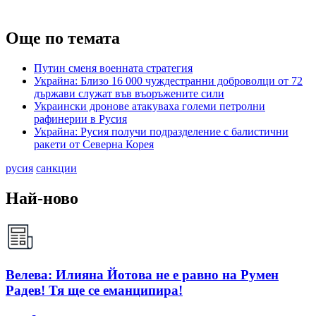
Още по темата
Путин сменя военната стратегия
Украйна: Близо 16 000 чуждестранни доброволци от 72
държави служат във въоръжените сили
Украински дронове атакуваха големи петролни
рафинерии в Русия
Украйна: Русия получи подразделение с балистични
ракети от Северна Корея
русия
санкции
Най-ново
Велева: Илияна Йотова не е равно на Румен
Радев! Тя ще се еманципира!