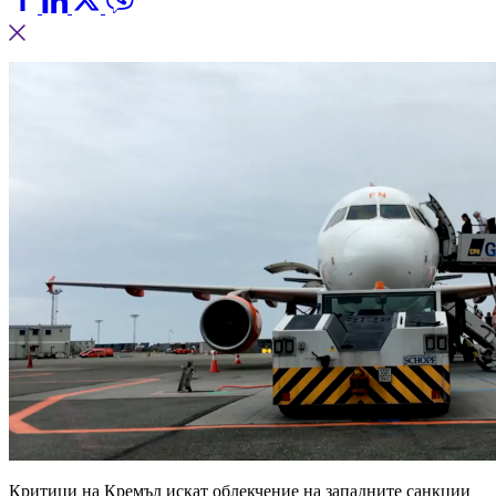
Критици на Кремъл искат облекчение на западните санкции