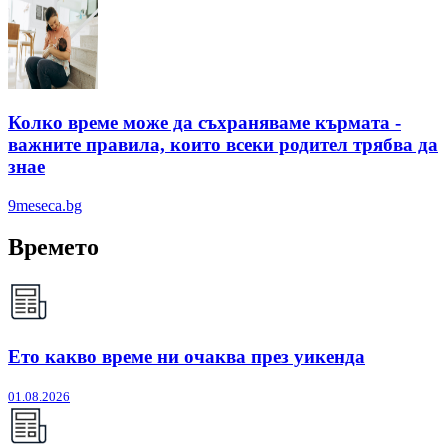
Колко време може да съхраняваме кърмата -
важните правила, които всеки родител трябва да
знае
9meseca.bg
Времето
Ето какво време ни очаква през уикенда
01.08.2026