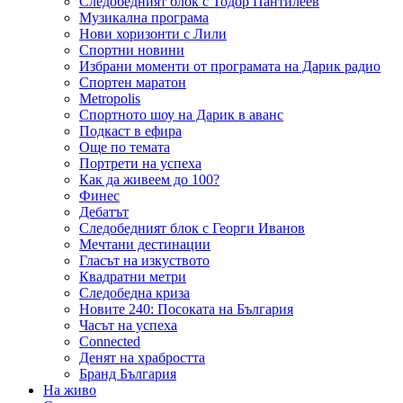
Следобедният блок с Тодор Пантилеев
Музикална програма
Нови хоризонти с Лили
Спортни новини
Избрани моменти от програмата на Дарик радио
Спортен маратон
Metropolis
Спортното шоу на Дарик в аванс
Подкаст в ефира
Още по темата
Портрети на успеха
Как да живеем до 100?
Финес
Дебатът
Следобедният блок с Георги Иванов
Мечтани дестинации
Гласът на изкуството
Квадратни метри
Следобедна криза
Новите 240: Посоката на България
Часът на успеха
Connected
Денят на храбростта
Бранд България
На живо