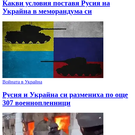
Какви условия поставя Русия на
Украйна в меморандума си
Войната в Украйна
Русия и Украйна си размениха по още
307 военнопленници