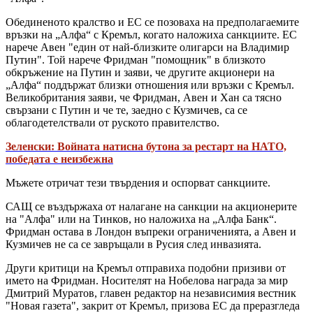
Обединеното кралство и ЕС се позоваха на предполагаемите
връзки на „Алфа“ с Кремъл, когато наложиха санкциите. ЕС
нарече Авен "един от най-близките олигарси на Владимир
Путин". Той нарече Фридман "помощник" в близкото
обкръжение на Путин и заяви, че другите акционери на
„Алфа“ поддържат близки отношения или връзки с Кремъл.
Великобритания заяви, че Фридман, Авен и Хан са тясно
свързани с Путин и че те, заедно с Кузмичев, са се
облагодетелствали от руското правителство.
Зеленски: Войната натисна бутона за рестарт на НАТО,
победата е неизбежна
Мъжете отричат тези твърдения и оспорват санкциите.
САЩ се въздържаха от налагане на санкции на акционерите
на "Алфа" или на Тинков, но наложиха на „Алфа Банк“.
Фридман остава в Лондон въпреки ограниченията, а Авен и
Кузмичев не са се завръщали в Русия след инвазията.
Други критици на Кремъл отправиха подобни призиви от
името на Фридман. Носителят на Нобелова награда за мир
Дмитрий Муратов, главен редактор на независимия вестник
"Новая газета", закрит от Кремъл, призова ЕС да преразгледа