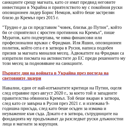
санкциите срещу магната, като се имат предвид неговите
инвестиции в Украйна и приятелството му с покойния руски
опозиционен лидер Борис Немцов, който беше застрелян
близо до Кремъл през 2015 г.
"Трудно е да си представим "човек, близък до Путин", който
би се сприятелил с яростен противник на Кремъл", пише
Муратов, като подчертава, че няма финансови или
професионални връзки с Фридман. Иля Яшин, опозиционен
политик, който сега е в затвора в Русия, написа подобен
призив за магната миналия месец. Адвокатите на Фридман са
изпратили писмата на активистите до ЕС преди решението му
този месец за подновяване на санкциите.
Първите дни на войната в Украйна през погледа на
световните лидери
Навални, един от най-изтъкнатите критици на Путин, оцеля
след отравяне през август 2020 г., за което той и западните
правителства обвиниха Кремъл. Той беше вкаран в затвора,
след като се завърна в Русия през 2021 г. и излежава 9-
годишна присъда, след като беше осъден за измама и
неуважение към съда. Докато е в затвора, сътрудниците на
фондацията му продължават да разследват руски длъжностни
лица и магнати за корупция.