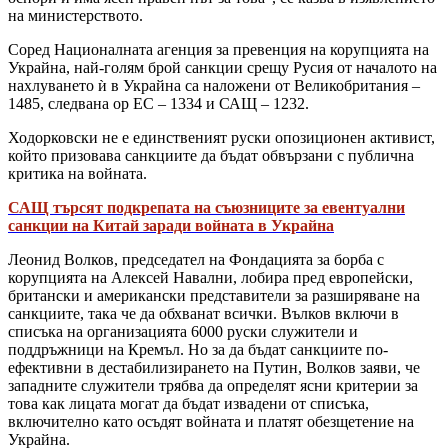
на министерството.
Соред Националната агенция за превенция на корупцията на
Украйна, най-голям брой санкции срещу Русия от началото на
нахлуването ѝ в Украйна са наложени от Великобритания –
1485, следвана ор ЕС – 1334 и САЩ – 1232.
Ходорковски не е единственият руски опозиционен активист,
който призовава санкциите да бъдат обвързани с публична
критика на войната.
САЩ търсят подкрепата на съюзниците за евентуални
санкции на Китай заради войната в Украйна
Леонид Волков, председател на Фондацията за борба с
корупцията на Алексей Навални, лобира пред европейски,
британски и американски представители за разширяване на
санкциите, така че да обхванат всички. Вълков включи в
списъка на организацията 6000 руски служители и
поддръжници на Кремъл. Но за да бъдат санкциите по-
ефективни в дестабилизирането на Путин, Волков заяви, че
западните служители трябва да определят ясни критерии за
това как лицата могат да бъдат извадени от списъка,
включително като осъдят войната и платят обезщетение на
Украйна.