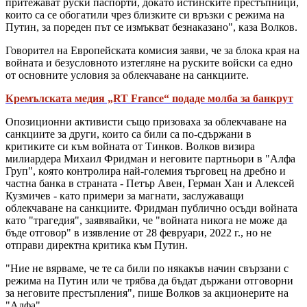
притежават руски паспорти, докато истинските престъпници,
които са се обогатили чрез близките си връзки с режима на
Путин, за пореден път се измъкват безнаказано", каза Волков.
Говорител на Европейската комисия заяви, че за блока края на
войната и безусловното изтегляне на руските войски са едно
от основните условия за облекчаване на санкциите.
Кремълската медия „RT France“ подаде молба за банкрут
Опозиционни активисти също призоваха за облекчаване на
санкциите за други, които са били са по-сдържани в
критиките си към войната от Тинков. Волков визира
милиардера Михаил Фридман и неговите партньори в "Алфа
Груп", която контролира най-големия търговец на дребно и
частна банка в страната - Петър Авен, Герман Хан и Алексей
Кузмичев - като примери за магнати, заслужаващи
облекчаване на санкциите. Фридман публично осъди войната
като "трагедия", заявявайки, че "войната никога не може да
бъде отговор" в изявление от 28 февруари, 2022 г., но не
отправи директна критика към Путин.
"Ние не вярваме, че те са били по някакъв начин свързани с
режима на Путин или че трябва да бъдат държани отговорни
за неговите престъпления", пише Волков за акционерите на
"Алфа".