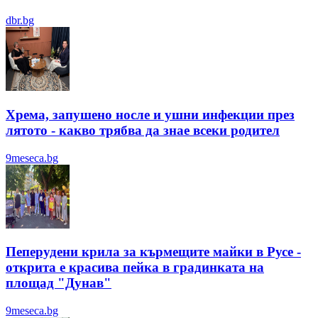
dbr.bg
Хрема, запушено носле и ушни инфекции през
лятотo - какво трябва да знае всеки родител
9meseca.bg
Пеперудени крила за кърмещите майки в Русе -
открита е красива пейка в градинката на
площад "Дунав"
9meseca.bg