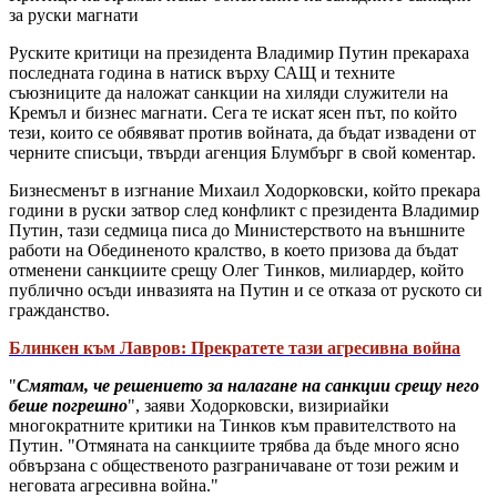
за руски магнати
Руските критици на президента Владимир Путин прекараха
последната година в натиск върху САЩ и техните
съюзниците да наложат санкции на хиляди служители на
Кремъл и бизнес магнати. Сега те искат ясен път, по който
тези, които се обявяват против войната, да бъдат извадени от
черните списъци, твърди агенция Блумбърг в свой коментар.
Бизнесменът в изгнание Михаил Ходорковски, който прекара
години в руски затвор след конфликт с президента Владимир
Путин, тази седмица писа до Министерството на външните
работи на Обединеното кралство, в което призова да бъдат
отменени санкциите срещу Олег Тинков, милиардер, който
публично осъди инвазията на Путин и се отказа от руското си
гражданство.
Блинкен към Лавров: Прекратете тази агресивна война
"
Смятам, че решението за налагане на санкции срещу него
беше погрешно
", заяви Ходорковски, визириайки
многократните критики на Тинков към правителството на
Путин. "Отмяната на санкциите трябва да бъде много ясно
обвързана с общественото разграничаване от този режим и
неговата агресивна война."