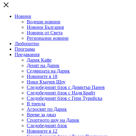
Новини
Водещи новини
Новини България
Новини от Света
Регионални новини
Любопитно
Програма
Предавания
Дарик Кафе
Денят на Дарик
Седмицата на Дарик
Новините в 18
Ники Кънчев Шоу
Следобедният блок с Димитър Панев
Следобедният блок с Надя Брайт
Следобедният блок с Гери Турийска
В тренда
Агросвят по Дарик
Време за джаз
Спортното шоу на Дарик
Следобедният блок
Новините в 12