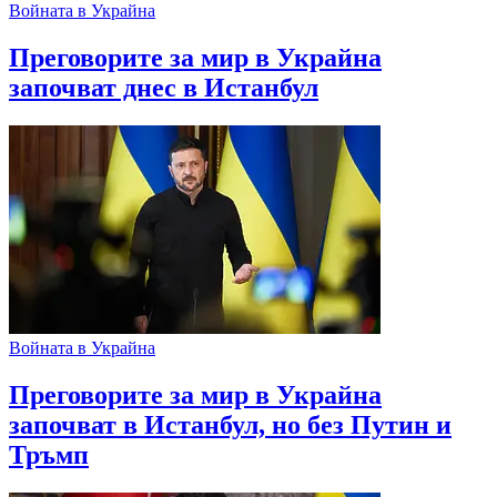
Войната в Украйна
Преговорите за мир в Украйна
започват днес в Истанбул
Войната в Украйна
Преговорите за мир в Украйна
започват в Истанбул, но без Путин и
Тръмп