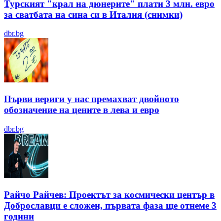
Турският "крал на дюнерите" плати 3 млн. евро
за сватбата на сина си в Италия (снимки)
dbr.bg
Първи вериги у нас премахват двойното
обозначение на цените в лева и евро
dbr.bg
Райчо Райчев: Проектът за космически център в
Доброславци е сложен, първата фаза ще отнеме 3
години