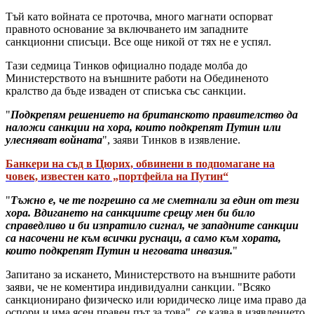
Тъй като войната се проточва, много магнати оспорват
правното основание за включването им западните
санкционни списъци. Все още никой от тях не е успял.
Тази седмица Тинков официално подаде молба до
Министерството на външните работи на Обединеното
кралство да бъде изваден от списъка със санкции.
"
Подкрепям решението на британското правителство да
наложи санкции на хора, които подкрепят Путин или
улесняват войната
", заяви Тинков в изявление.
Банкери на съд в Цюрих, обвинени в подпомагане на
човек, известен като „портфейла на Путин“
"
Тъжно е, че те погрешно са ме сметнали за един от тези
хора. Вдигането на санкциите срещу мен би било
справедливо и би изпратило сигнал, че западните санкции
са насочени не към всички руснаци, а само към хората,
които подкрепят Путин и неговата инвазия.
"
Запитано за искането, Министерството на външните работи
заяви, че не коментира индивидуални санкции. "Всяко
санкционирано физическо или юридическо лице има право да
оспори и има ясен правен път за това", се казва в изявлението