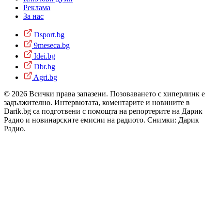
Реклама
За нас
Dsport.bg
9meseca.bg
Idei.bg
Dbr.bg
Agri.bg
© 2026 Всички права запазени. Позоваването с хиперлинк е
задължително. Интервютата, коментарите и новините в
Darik.bg са подготвени с помощта на репортерите на Дарик
Радио и новинарските емисии на радиото. Снимки: Дарик
Радио.