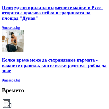
Пеперудени крила за кърмещите майки в Русе -
открита е красива пейка в градинката на
площад "Дунав"
9meseca.bg
Колко време може да съхраняваме кърмата -
важните правила, които всеки родител трябва да
знае
9meseca.bg
Времето