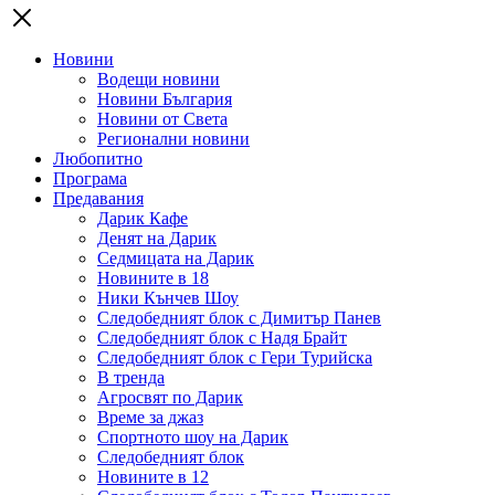
Новини
Водещи новини
Новини България
Новини от Света
Регионални новини
Любопитно
Програма
Предавания
Дарик Кафе
Денят на Дарик
Седмицата на Дарик
Новините в 18
Ники Кънчев Шоу
Следобедният блок с Димитър Панев
Следобедният блок с Надя Брайт
Следобедният блок с Гери Турийска
В тренда
Агросвят по Дарик
Време за джаз
Спортното шоу на Дарик
Следобедният блок
Новините в 12