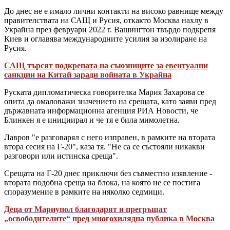
До днес не е имало лични контакти на високо равнище между
правителствата на САЩ и Русия, откакто Москва нахлу в
Украйна през февруари 2022 г. Вашингтон твърдо подкрепя
Киев и оглавява международните усилия за изолиране на
Русия.
САЩ търсят подкрепата на съюзниците за евентуални
санкции на Китай заради войната в Украйна
Руската дипломатическа говорителка Мария Захарова се
опита да омаловажи значението на срещата, като заяви пред
държавната информационна агенция РИА Новости, че
Блинкен я е инициирал и че тя е била мимолетна.
Лавров "е разговарял с него изправен, в рамките на втората
втора сесия на Г-20", каза тя. "Не са се състояли никакви
разговори или истинска среща".
Срещата на Г-20 днес приключи без съвместно изявление -
втората подобна среща на блока, на която не се постига
споразумение в рамките на няколко седмици.
Деца от Мариупол благодарят и прегръщат
„освободителите“ пред многохилядна публика в Москва