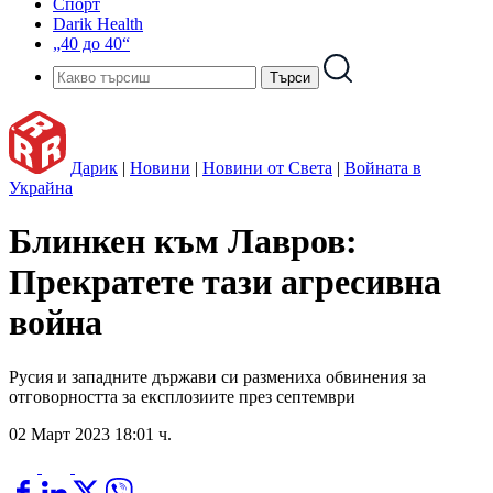
Спорт
Darik Health
„40 до 40“
Дарик
|
Новини
|
Новини от Света
|
Войната в
Украйна
Блинкен към Лавров:
Прекратете тази агресивна
война
Русия и западните държави си размениха обвинения за
отговорността за експлозиите през септември
02 Март 2023 18:01 ч.