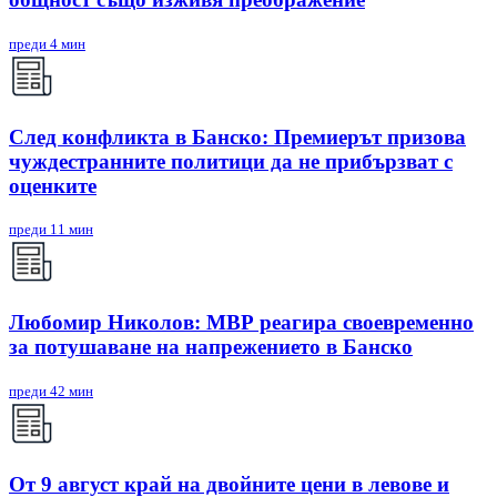
преди 4 мин
След конфликта в Банско: Премиерът призова
чуждестранните политици да не прибързват с
оценките
преди 11 мин
Любомир Николов: МВР реагира своевременно
за потушаване на напрежението в Банско
преди 42 мин
От 9 август край на двойните цени в левове и