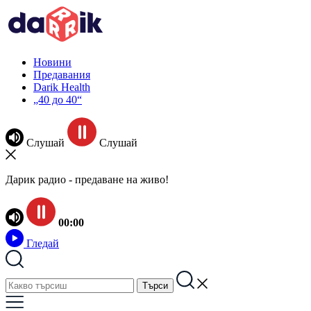
Новини
Предавания
Darik Health
„40 до 40“
Слушай
Слушай
Дарик радио - предаване на живо!
00:00
Гледай