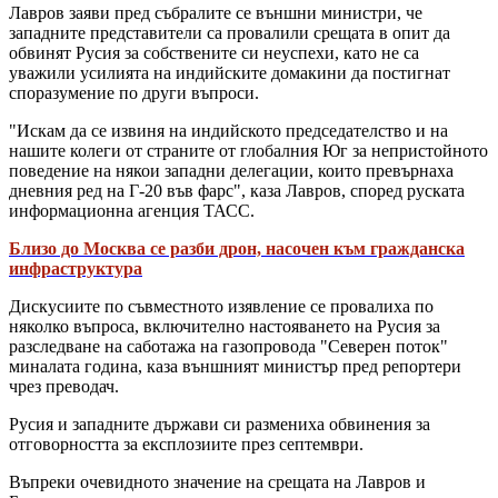
Лавров заяви пред събралите се външни министри, че
западните представители са провалили срещата в опит да
обвинят Русия за собствените си неуспехи, като не са
уважили усилията на индийските домакини да постигнат
споразумение по други въпроси.
"Искам да се извиня на индийското председателство и на
нашите колеги от страните от глобалния Юг за непристойното
поведение на някои западни делегации, които превърнаха
дневния ред на Г-20 във фарс", каза Лавров, според руската
информационна агенция ТАСС.
Близо до Москва се разби дрон, насочен към гражданска
инфраструктура
Дискусиите по съвместното изявление се провалиха по
няколко въпроса, включително настояването на Русия за
разследване на саботажа на газопровода "Северен поток"
миналата година, каза външният министър пред репортери
чрез преводач.
Русия и западните държави си размениха обвинения за
отговорността за експлозиите през септември.
Въпреки очевидното значение на срещата на Лавров и