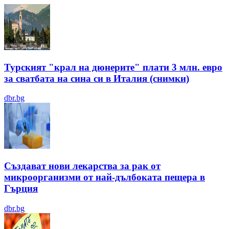
Турският "крал на дюнерите" плати 3 млн. евро
за сватбата на сина си в Италия (снимки)
dbr.bg
Създават нови лекарства за рак от
микроорганизми от най-дълбоката пещера в
Гърция
dbr.bg