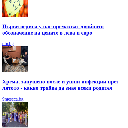
Първи вериги у нас премахват двойното
обозначение на цените в лева и евро
dbr.bg
Хрема, запушено носле и ушни инфекции през
лятотo - какво трябва да знае всеки родител
9meseca.bg