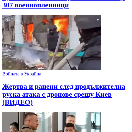
307 военнопленници
Войната в Украйна
Жертва и ранени след продължителна
руска атака с дронове срещу Киев
(ВИДЕО)