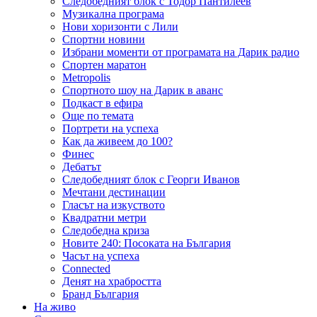
Следобедният блок с Тодор Пантилеев
Музикална програма
Нови хоризонти с Лили
Спортни новини
Избрани моменти от програмата на Дарик радио
Спортен маратон
Metropolis
Спортното шоу на Дарик в аванс
Подкаст в ефира
Още по темата
Портрети на успеха
Как да живеем до 100?
Финес
Дебатът
Следобедният блок с Георги Иванов
Мечтани дестинации
Гласът на изкуството
Квадратни метри
Следобедна криза
Новите 240: Посоката на България
Часът на успеха
Connected
Денят на храбростта
Бранд България
На живо