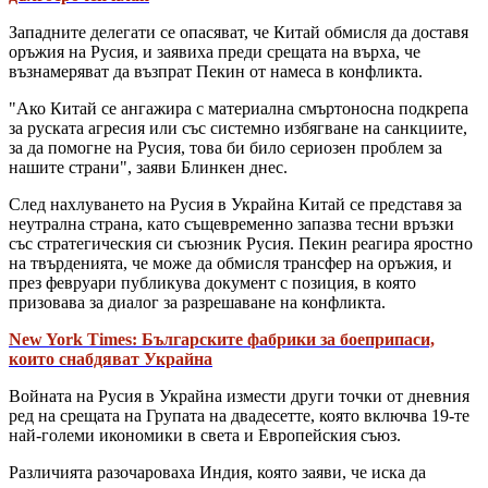
Западните делегати се опасяват, че Китай обмисля да доставя
оръжия на Русия, и заявиха преди срещата на върха, че
възнамеряват да възпрат Пекин от намеса в конфликта.
"Ако Китай се ангажира с материална смъртоносна подкрепа
за руската агресия или със системно избягване на санкциите,
за да помогне на Русия, това би било сериозен проблем за
нашите страни", заяви Блинкен днес.
След нахлуването на Русия в Украйна Китай се представя за
неутрална страна, като същевременно запазва тесни връзки
със стратегическия си съюзник Русия. Пекин реагира яростно
на твърденията, че може да обмисля трансфер на оръжия, и
през февруари публикува документ с позиция, в която
призовава за диалог за разрешаване на конфликта.
New York Times: Българските фабрики за боеприпаси,
които снабдяват Украйна
Войната на Русия в Украйна измести други точки от дневния
ред на срещата на Групата на двадесетте, която включва 19-те
най-големи икономики в света и Европейския съюз.
Различията разочароваха Индия, която заяви, че иска да