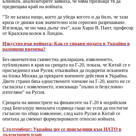
Блинкен, анализаторите заявиха, че няма признаци тя да
предвещава край на войната.
"Те не казаха нищо, което да убеди когото и да било, че тази
криза се движи към значително или сериозно разрешаване.
Изглежда, че ни чака дълъг път", каза Харш В. Пант, професор
от Кралския колеж в Лондон.
Изкуство във войната: Как се справя модата в Украйна в
размирни времена?
Без окончателна съвместна декларация, изявлението,
публикувано в края на срещата на Г-20, показа, че Китай се е
присъединил към Русия, отказвайки да подкрепи исканията
на блока Москва да прекрати военните действия в Украйна.
Двете страни бяха единствените членове на Г-20, които не се
съгласиха с изявлението, изискващо "пълно и безусловно
изтегляне" на Русия.
Срещата на министрите на финансите на Г-20 в индийския
град Бенгалуру миналата седмица също не успя да постигне
съгласие по общо изявление, след като Русия и Китай се
опитаха да смекчат формулировките относно войната.
Столтенберг: Украйна ще се присъедини към НАТО в
дългосрочен план