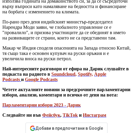
използва годината на домакинството си, за да се съсредоточи
върху въпроси като намаляване на бедността и финансиране
на борбата с изменението на климата.
По-рано през деня индийският министър-председател
Нарендра Моди заяви, че глобалното управление се е
"провалило", и призова участниците да се обединят в името
на развиващите се страни, които не са представени там.
Макар че Индия споделя опасенията на Запада относно Китай,
тя също така е основен купувач на руски оръжия и е
увеличила вноса на руски петрол.
Най-интересните разговори от ефира на Дарик слушайте в
подкаста на радиото в
Soundcloud
,
Spotify
,
Apple
Podcasts
и
Google Podcasts
Четете актуалните новини за предсрочните парламентарни
избори, анализи, коментари и всичко от деня на вота:
Парламентарни избори 2023 - Дарик
Следвайте ни във
Фейсбук
,
TikTok
и
Инстаграм
Добави в предпочитани в Google