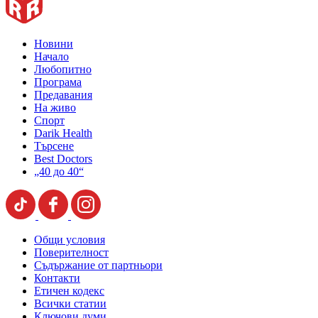
Новини
Начало
Любопитно
Програма
Предавания
На живо
Спорт
Darik Health
Търсене
Best Doctors
„40 до 40“
Общи условия
Поверителност
Съдържание от партньори
Контакти
Етичен кодекс
Всички статии
Ключови думи