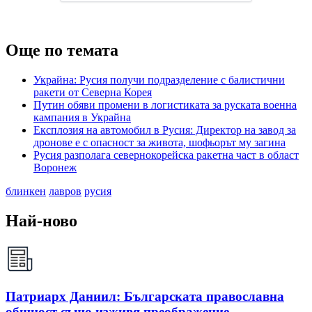
Още по темата
Украйна: Русия получи подразделение с балистични
ракети от Северна Корея
Путин обяви промени в логистиката за руската военна
кампания в Украйна
Експлозия на автомобил в Русия: Директор на завод за
дронове е с опасност за живота, шофьорът му загина
Русия разполага севернокорейска ракетна част в област
Воронеж
блинкен
лавров
русия
Най-ново
Патриарх Даниил: Българската православна
общност също изживя преображение