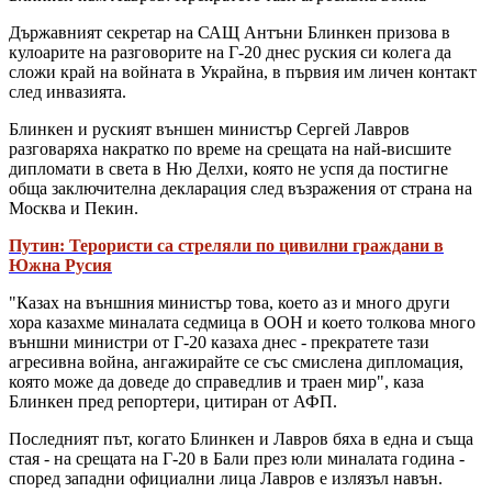
Държавният секретар на САЩ Антъни Блинкен призова в
кулоарите на разговорите на Г-20 днес руския си колега да
сложи край на войната в Украйна, в първия им личен контакт
след инвазията.
Блинкен и руският външен министър Сергей Лавров
разговаряха накратко по време на срещата на най-висшите
дипломати в света в Ню Делхи, която не успя да постигне
обща заключителна декларация след възражения от страна на
Москва и Пекин.
Путин: Терористи са стреляли по цивилни граждани в
Южна Русия
"Казах на външния министър това, което аз и много други
хора казахме миналата седмица в ООН и което толкова много
външни министри от Г-20 казаха днес - прекратете тази
агресивна война, ангажирайте се със смислена дипломация,
която може да доведе до справедлив и траен мир", каза
Блинкен пред репортери, цитиран от АФП.
Последният път, когато Блинкен и Лавров бяха в една и съща
стая - на срещата на Г-20 в Бали през юли миналата година -
според западни официални лица Лавров е излязъл навън.