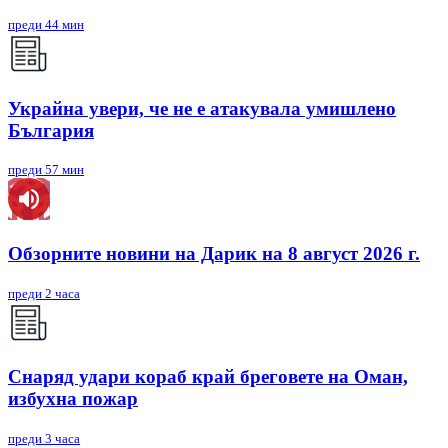
преди 44 мин
Украйна увери, че не е атакувала умишлено
България
преди 57 мин
Обзорните новини на Дарик на 8 август 2026 г.
преди 2 часа
Снаряд удари кораб край бреговете на Оман,
избухна пожар
преди 3 часа