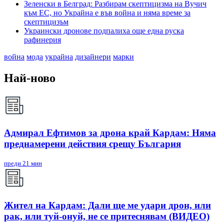
Зеленски в Белград: Разбирам скептицизма на Вучич
към ЕС, но Украйна е във война и няма време за
скептицизъм
Украински дронове подпалиха още една руска
рафинерия
война
мода
украйна
дизайнери
марки
Най-ново
Адмирал Ефтимов за дрона край Кардам: Няма
преднамерени действия срещу България
преди 21 мин
Жител на Кардам: Дали ще ме удари дрон, или
рак, или туй-онуй, не се притеснявам (ВИДЕО)