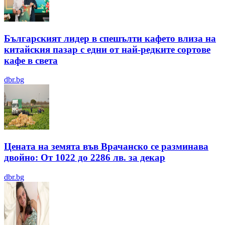
Българският лидер в спешълти кафето влиза на
китайския пазар с едни от най-редките сортове
кафе в света
dbr.bg
Цената на земята във Врачанско се разминава
двойно: От 1022 до 2286 лв. за декар
dbr.bg