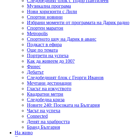
Следобедният блок с Тодор Пантилеев
Музикална програма
Нови хоризонти с Лили
Спортни новини
Избрани моменти от програмата на Дарик радио
Спортен маратон
Metropolis
Спортното шоу на Дарик в аванс
Подкаст в ефира
Още по темата
Портрети на успеха
Как да живеем до 100?
Финес
Дебатът
Следобедният блок с Георги Иванов
Мечтани дестинации
Гласът на изкуството
Квадратни метри
Следобедна криза
Новите 240: Посоката на България
Часът на успеха
Connected
Денят на храбростта
Бранд България
На живо