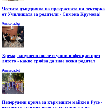
Честита дъщеричка на прекрасната ни лекторка
от Училищата за родители - Симона Крумова!
9meseca.bg
Хрема, запушено носле и ушни инфекции през
лятотo - какво трябва да знае всеки родител
9meseca.bg
Пеперудени крила за кърмещите майки в Русе -
открита е красива пейка в градинката на