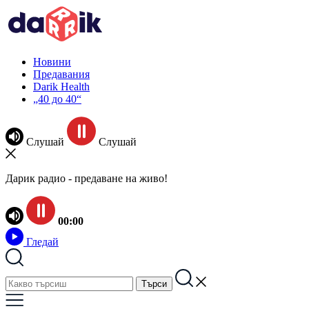
Новини
Предавания
Darik Health
„40 до 40“
Слушай
Слушай
Дарик радио - предаване на живо!
00:00
Гледай