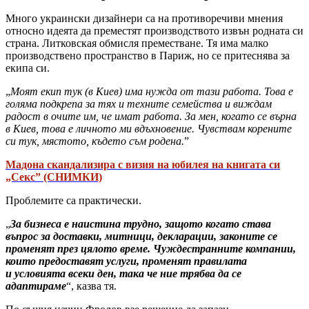
Много украински дизайнери са на противоречиви мнения
относно идеята да преместят производството извън родната си
страна. Литковская обмисля преместване. Тя има малко
производствено пространство в Париж, но се притеснява за
екипа си.
„
Моят екип тук (в Киев) има нужда от тази работа. Това е
голяма подкрепа за тях и техните семейства и виждам
радост в очите им, че имат работа. За мен, когато се върна
в Киев, това е личното ми вдъхновение. Чувствам корените
си тук, мястото, където съм родена.
”
Мадона скандализира с визия на юбилея на книгата си
„Секс” (СНИМКИ)
Проблемите са практически.
„
За бизнеса е наистина трудно, защото когато става
въпрос за доставки, митници, декларации, законите се
променят през цялото време. Чуждестранните компании,
които предоставят услуги, променят правилата
и условията всеки ден, така че ние трябва да се
адаптираме
“, казва тя.