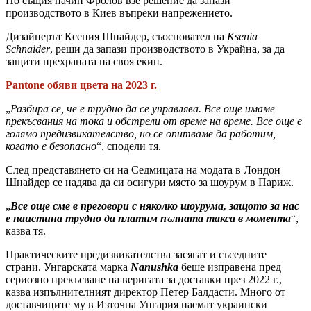
По същия начин Фролов взе решение да запази
производството в Киев въпреки напрежението.
Дизайнерът Ксения Шнайдер, съосновател на
Ksenia
Schnaider
, реши да запази производството в Украйна, за да
защити прехраната на своя екип.
Pantone обяви цвета на 2023 г.
„
Разбира се, че е трудно да се управлява. Все още имаме
прекъсвания на тока и обстрели от време на време. Все още е
голямо предизвикателство, но се опитваме да работим,
когато е безопасно
“, сподели тя.
След представянето си на Седмицата на модата в Лондон
Шнайдер се надява да си осигури място за шоурум в Париж.
„
Все още сме в преговори с няколко шоурума, защото за нас
е наистина трудно да платим пълната такса в момента
“,
казва тя.
Практическите предизвикателства засягат и съседните
страни. Унгарската марка
Nanushka
беше изправена пред
сериозно прекъсване на веригата за доставки през 2022 г.,
казва изпълнителният директор Петер Балдасти. Много от
доставчиците му в Източна Унгария наемат украински