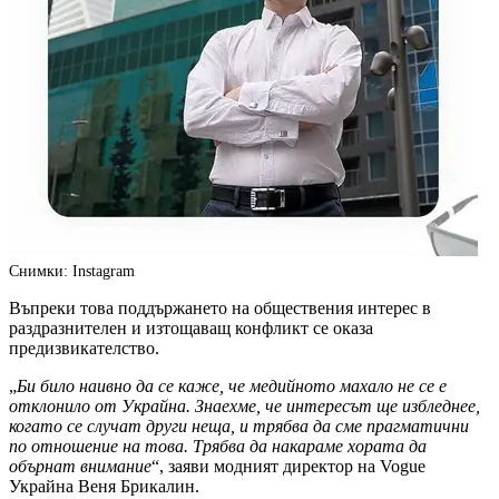
Снимки: Instagram
Въпреки това поддържането на обществения интерес в
раздразнителен и изтощаващ конфликт се оказа
предизвикателство.
„
Би било наивно да се каже, че медийното махало не се е
отклонило от Украйна. Знаехме, че интересът ще избледнее,
когато се случат други неща, и трябва да сме прагматични
по отношение на това. Трябва да накараме хората да
обърнат внимание
“, заяви модният директор на Vogue
Украйна Веня Брикалин.