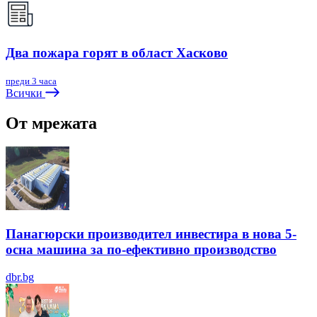
Два пожара горят в област Хасково
преди 3 часа
Всички
От мрежата
Панагюрски производител инвестира в нова 5-
осна машина за по-ефективно производство
dbr.bg