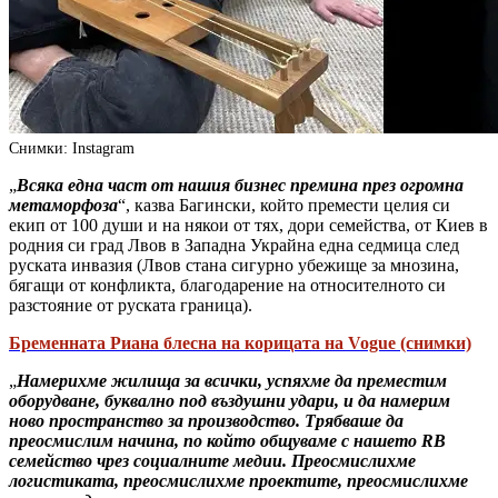
Снимки: Instagram
„
Всяка една част от нашия бизнес премина през огромна
метаморфоза
“, казва Багински, който премести целия си
екип от 100 души и на някои от тях, дори семейства, от Киев в
родния си град Лвов в Западна Украйна една седмица след
руската инвазия (Лвов стана сигурно убежище за мнозина,
бягащи от конфликта, благодарение на относителното си
разстояние от руската граница).
Бременната Риана блесна на корицата на Vogue (снимки)
„
Намерихме жилища за всички, успяхме да преместим
оборудване, буквално под въздушни удари, и да намерим
ново пространство за производство. Трябваше да
преосмислим начина, по който общуваме с нашето RB
семейство чрез социалните медии. Преосмислихме
логистиката, преосмислихме проектите, преосмислихме