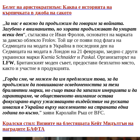
Белег на аристократизъм: Каква е историята на
кърпичката в джоба на сакото
„
За нас е важно да продължим да говорим за войната.
Загубено е вниманието, но хората продължават да умират
всеки ден
“, съгласява се Иван Фролов, основател на марката
за дамско облекло Frolov. Той ще се появи под флага на
Седмицата на модата в Украйна в последния ден на
Седмицата на модата в Лондон на 21 февруари, заедно с други
украински марки
Ksenia Schnaider
и
Paskal
. Организаторът на
LFW
, Британският моден съвет, предостави безплатно място,
както и участие в продукцията.
„
Горди сме, че можем да им предложим това, за да
продължим да повишаваме осведомеността за тези
брилянтни марки, но също така да запазим инерцията и да
гарантираме, че общественото внимание остава
фокусирано върху ужасяващото въздействие на руската
инвазия в Украйна върху населението на страната една
година по-късно
,” заяви Каролайн Ръш от BFC.
Кралски стил: Визиите на блестящата Кейт Мидълтън на
наградите БАФТА