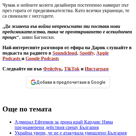
Чумак и нейните колеги дизайнери постепенно намират път
през гората от предизвикателства. Като всички украинци, те
са свикнали с несгодите.
„
Да живееш във война непрекъснато ти поставя нови
предизвикателства, така че преоткриването е всекидневен
процес
“, заяви Багински.
Най-интересните разговори от ефира на Дарик слушайте в
подкаста на радиото в
Soundcloud
,
Spotify
,
Apple
Podcasts
и
Google Podcasts
Следвайте ни във
Фейсбук
,
TikTok
и
Инстаграм
Добави в предпочитани в Google
Още по темата
Адмирал Ефтимов за дрона край Кардам: Няма
преднамерени действия срещу България
Украйна увери, че не е атакувала умишлено България