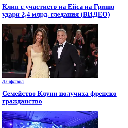
Клип с участието на Ейса на Гришо
удари 2,4 млрд. гледания (ВИДЕО)
Лайфстайл
Семейство Клуни получиха френско
гражданство