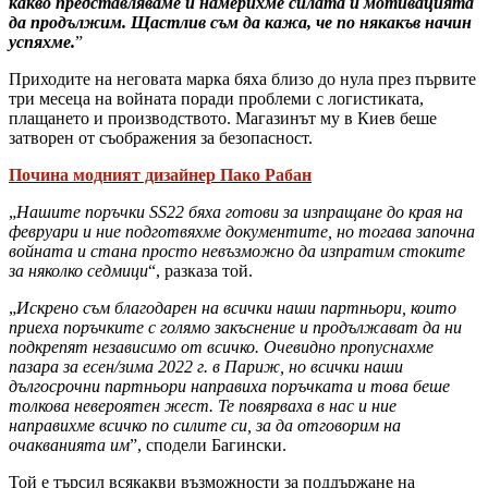
какво представляваме и намерихме силата и мотивацията
да продължим. Щастлив съм да кажа, че по някакъв начин
успяхме.
”
Приходите на неговата марка бяха близо до нула през първите
три месеца на войната поради проблеми с логистиката,
плащането и производството. Магазинът му в Киев беше
затворен от съображения за безопасност.
Почина модният дизайнер Пако Рабан
„
Нашите поръчки SS22 бяха готови за изпращане до края на
февруари и ние подготвяхме документите, но тогава започна
войната и стана просто невъзможно да изпратим стоките
за няколко седмици
“, разказа той.
„
Искрено съм благодарен на всички наши партньори, които
приеха поръчките с голямо закъснение и продължават да ни
подкрепят независимо от всичко. Очевидно пропуснахме
пазара за есен/зима 2022 г. в Париж, но всички наши
дългосрочни партньори направиха поръчката и това беше
толкова невероятен жест. Те повярваха в нас и ние
направихме всичко по силите си, за да отговорим на
очакванията им
”, сподели Багински.
Той е търсил всякакви възможности за поддържане на