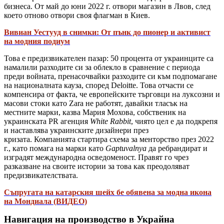
бизнеса. От май до юни 2022 г. отвори магазин в Лвов, след
което отново отвори своя флагман в Киев.
Вивиан Уестууд в снимки: От пънк до пионер и активист
на модния подиум
Това е предизвикателен пазар: 50 процента от украинците са
намалили разходите си за облекло в сравнение с периода
преди войната, пренасочвайки разходите си към подпомагане
на националната кауза, според Deloitte. Това отчасти се
компенсира от факта, че европейските търговци на луксозни и
масови стоки като Zara не работят, давайки тласък на
местните марки, казва Мария Мохова, собственик на
украинската PR агенция
White Rabbit
, чиято цел е да подкрепя
и наставлява украинските дизайнери през
кризата. Компанията стартира схема за менторство през 2022
г., като помага на марки като
Gaptuvalnya
да ребрандират и
изградят международна осведоменост. Правят го чрез
разказване на своите истории за това как преодоляват
предизвикателствата.
Съпругата на катарския шейх бе обявена за модна икона
на Мондиала (ВИДЕО)
Навигация на производство в Украйна