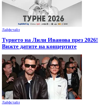
Лайфстайл
Турнето на Лили Иванова през 2026!
Вижте датите на концертите
Лайфстайл