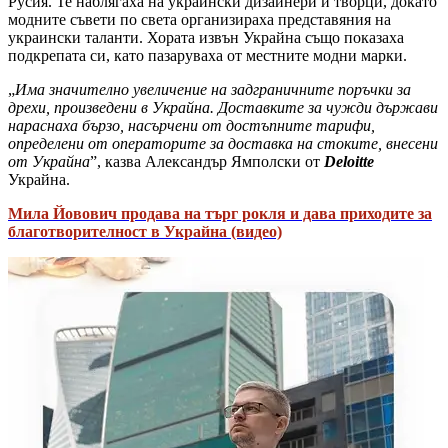
Русия. Те наблягаха на украински дизайнери и творци, докато
модните съвети по света организираха представяния на
украински таланти. Хората извън Украйна също показаха
подкрепата си, като пазаруваха от местните модни марки.
„
Има значително увеличение на задграничните поръчки за
дрехи, произведени в Украйна. Доставките за чужди държави
нараснаха бързо, насърчени от достъпните тарифи,
определени от операторите за доставка на стоките, внесени
от Украйна
”, казва Александър Ямполски от
Deloitte
Украйна.
Мила Йовович продава на търг рокля и дава приходите за
благотворителност в Украйна (видео)