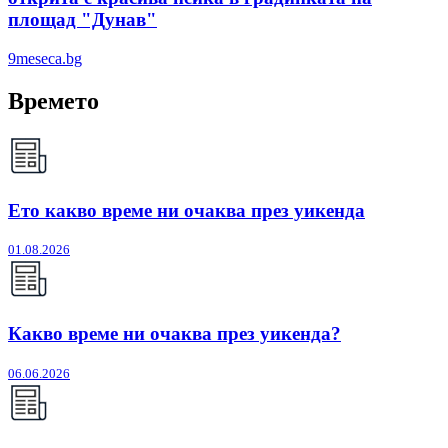
площад "Дунав"
9meseca.bg
Времето
Ето какво време ни очаква през уикенда
01.08.2026
Какво време ни очаква през уикенда?
06.06.2026