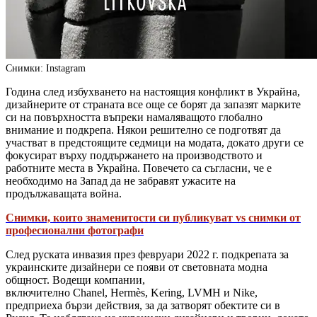
Снимки: Instagram
Година след избухването на настоящия конфликт в Украйна,
дизайнерите от страната все още се борят да запазят марките
си на повърхността въпреки намаляващото глобално
внимание и подкрепа. Някои решително се подготвят да
участват в предстоящите седмици на модата, докато други се
фокусират върху поддържането на производството и
работните места в Украйна. Повечето са съгласни, че е
необходимо на Запад да не забравят ужасите на
продължаващата война.
Снимки, които знаменитости си публикуват vs снимки от
професионални фотографи
След руската инвазия през февруари 2022 г. подкрепата за
украинските дизайнери се появи от световната модна
общност. Водещи компании,
включително Chanel, Hermès, Kering, LVMH и Nike,
предприеха бързи действия, за да затворят обектите си в