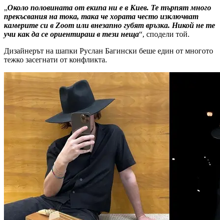
„
Около половината от екипа ни е в Киев. Те търпят много
прекъсвания на тока, така че хората често изключват
камерите си в Zoom или внезапно губят връзка. Никой не те
учи как да се ориентираш в тези неща
“, сподели той.
Дизайнерът на шапки Руслан Багински беше един от многото
тежко засегнати от конфликта.