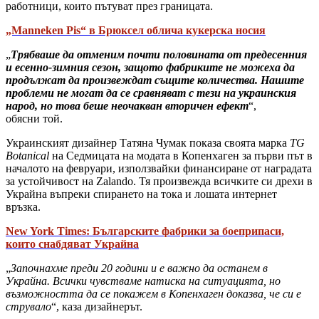
работници, които пътуват през границата.
„Manneken Pis“ в Брюксел облича кукерска носия
„
Трябваше да отменим почти половината от предесенния
и есенно-зимния сезон, защото фабриките не можеха да
продължат да произвеждат същите количества. Нашите
проблеми не могат да се сравняват с тези на украинския
народ, но това беше неочакван вторичен ефект
“,
обясни той.
Украинският дизайнер Татяна Чумак показа своята марка
TG
Botanical
на Седмицата на модата в Копенхаген за първи път в
началото на февруари, използвайки финансиране от наградата
за устойчивост на Zalando. Тя произвежда всичките си дрехи в
Украйна въпреки спирането на тока и лошата интернет
връзка.
New York Times: Българските фабрики за боеприпаси,
които снабдяват Украйна
„
Започнахме преди 20 години и е важно да останем в
Украйна. Всички чувстваме натиска на ситуацията, но
възможността да се покажем в Копенхаген доказва, че си е
струвало
“, каза дизайнерът.