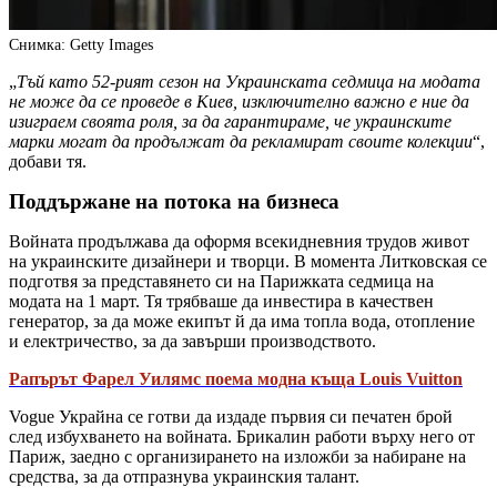
Снимка: Getty Images
„
Тъй като 52-рият сезон на Украинската седмица на модата
не може да се проведе в Киев, изключително важно е ние да
изиграем своята роля, за да гарантираме, че украинските
марки могат да продължат да рекламират своите колекции
“,
добави тя.
Поддържане на потока на бизнеса
Войната продължава да оформя всекидневния трудов живот
на украинските дизайнери и творци. В момента Литковская се
подготвя за представянето си на Парижката седмица на
модата на 1 март. Тя трябваше да инвестира в качествен
генератор, за да може екипът й да има топла вода, отопление
и електричество, за да завърши производството.
Рапърът Фарел Уилямс поема модна къща Louis Vuitton
Vogue Украйна се готви да издаде първия си печатен брой
след избухването на войната. Брикалин работи върху него от
Париж, заедно с организирането на изложби за набиране на
средства, за да отпразнува украинския талант.