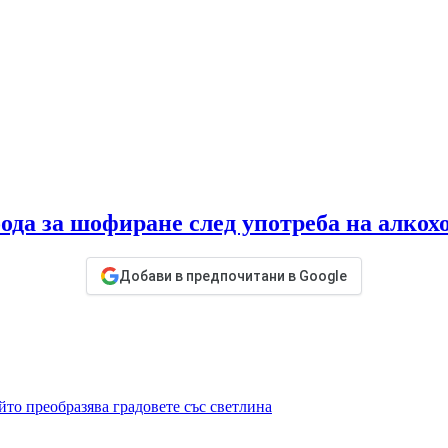
да за шофиране след употреба на алкох
Добави в предпочитани в Google
то преобразява градовете със светлина