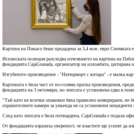
Картина на Пикасо беше продадена за 3,4 млн. евро
Снимката е
Испанската полиция разследва изчезването на картина на Пабло
фондацията CajaGranada, организатор на изложбата, цитирана о
Изгубеното произведение - "Натюрморт с китара" - е малка карти
Картината е била част от по-голяма пратка произведения, пре
фондацията на 3 октомври, но липсата е установена едва в пон
"Тъй като не всички опаковки бяха правилно номерирани, не бе
охранителните камери за уикенда не са установени инциденти 
След като липсата е била потвърдена, CajaGranada е подала о
От фондацията изразиха увереност, че властите ще успеят да из