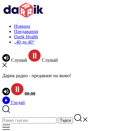
Новини
Предавания
Darik Health
„40 до 40“
Слушай
Слушай
Дарик радио - предаване на живо!
00:00
Гледай