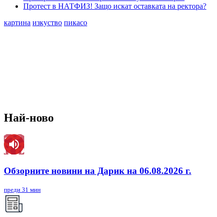
Протест в НАТФИЗ! Защо искат оставката на ректора?
картина
изкуство
пикасо
Най-ново
Обзорните новини на Дарик на 06.08.2026 г.
преди 31 мин