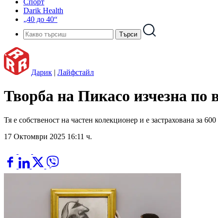
Спорт
Darik Health
„40 до 40“
Дарик
|
Лайфстайл
Творба на Пикасо изчезна по 
Тя е собственост на частен колекционер и е застрахована за 600
17 Октомври 2025 16:11 ч.