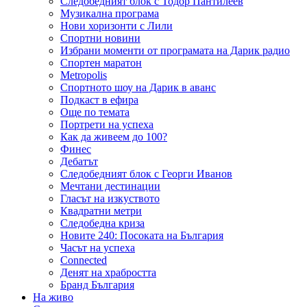
Следобедният блок с Тодор Пантилеев
Музикална програма
Нови хоризонти с Лили
Спортни новини
Избрани моменти от програмата на Дарик радио
Спортен маратон
Metropolis
Спортното шоу на Дарик в аванс
Подкаст в ефира
Още по темата
Портрети на успеха
Как да живеем до 100?
Финес
Дебатът
Следобедният блок с Георги Иванов
Мечтани дестинации
Гласът на изкуството
Квадратни метри
Следобедна криза
Новите 240: Посоката на България
Часът на успеха
Connected
Денят на храбростта
Бранд България
На живо