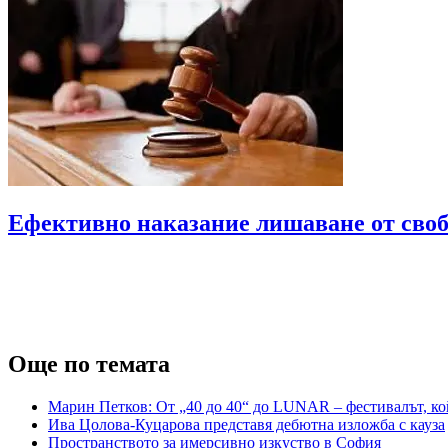
Eфективно наказание лишаване от свобо
Още по темата
Марин Петков: От „40 до 40“ до LUNAR – фестивалът, кой
Ива Цолова-Куцарова представя дебютна изложба с кауза
Пространството за имерсивно изкуство в София