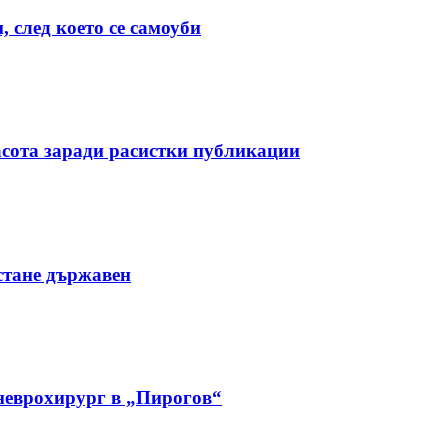
 след което се самоуби
асота заради расистки публикации
стане държавен
 неврохирург в „Пирогов“