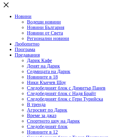
Новини
Водещи новини
Новини България
Новини от Света
Регионални новини
Любопитно
Програма
Предавания
Дарик Кафе
Денят на Дарик
Седмицата на Дарик
Новините в 18
Ники Кънчев Шоу
Следобедният блок с Димитър Панев
Следобедният блок с Надя Брайт
Следобедният блок с Гери Турийска
В тренда
Агросвят по Дарик
Време за джаз
Спортното шоу на Дарик
Следобедният блок
Новините в 12