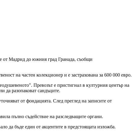
ане от Мадрид до южния град Гранада, съобщи
веност на частен колекционер и е застрахована за 600 000 евро.
неодушевеното". Превозът е пристигнал в културния център на
ли да разопаковат сандъците.
точняват от фондацията. След преглед на записите от
авила пълно съдействие на разследващите органи.
вало да бъде един от акцентите в предстоящата изложба.