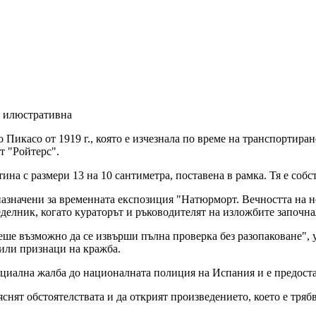
 илюстративна
 Пикасо от 1919 г., която е изчезнала по време на транспортир
т "Ройтерс".
на с размери 13 на 10 сантиметра, поставена в рамка. Тя е собст
дназначени за временната експозиция "Натюрморт. Вечността на 
еделник, когато кураторът и ръководителят на изложбите започна
ше възможно да се извърши пълна проверка без разопаковане", у
или признаци на кражба.
фициална жалба до националната полиция на Испания и е предост
яснят обстоятелствата и да открият произведението, което е тряб