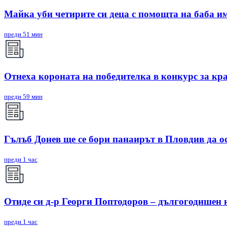
Майка уби четирите си деца с помощта на баба им,
преди 51 мин
Отнеха короната на победителка в конкурс за кр
преди 59 мин
Гълъб Донев ще се бори панаирът в Пловдив да о
преди 1 час
Отиде си д-р Георги Поптодоров – дългогодишен
преди 1 час