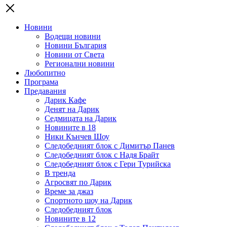
Новини
Водещи новини
Новини България
Новини от Света
Регионални новини
Любопитно
Програма
Предавания
Дарик Кафе
Денят на Дарик
Седмицата на Дарик
Новините в 18
Ники Кънчев Шоу
Следобедният блок с Димитър Панев
Следобедният блок с Надя Брайт
Следобедният блок с Гери Турийска
В тренда
Агросвят по Дарик
Време за джаз
Спортното шоу на Дарик
Следобедният блок
Новините в 12