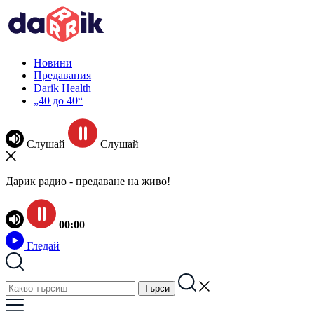
Новини
Предавания
Darik Health
„40 до 40“
Слушай
Слушай
Дарик радио - предаване на живо!
00:00
Гледай