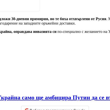
дложи 30-дневни примирия, но те бяха отхвърлени от Русия
. 
агодарение на западните оръжейни доставки.
крайна, оправдава инвазията си
по-специално с желанието на 
Украйна само ще амбицира Путин да се в