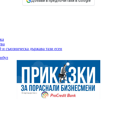
Добави в предпочитани в Google
ака
ева
 и съюзническа държава тази есен
анбул