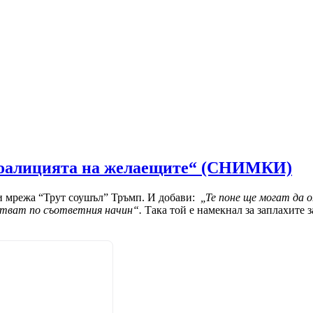
„коалицията на желаещите“ (СНИМКИ)
си мрежа “Трут соушъл” Тръмп. И добави:
„Те поне ще могат да о
стват по съответния начин“.
Така той е намекнал за заплахите 