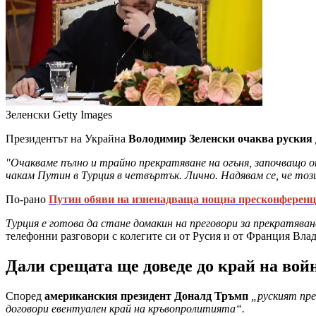
Зеленски
Getty Images
Президентът на Украйна
Володимир Зеленски очаква руския
"Очакваме пълно и трайно прекратяване на огъня, започващо 
чакам Путин в Турция в четвъртък. Лично. Надявам се, че то
По-рано
Путин обяви на изненадваща нощна пресконференци
Турция е готова да стане домакин на преговори за прекратяван
телефонни разговори с колегите си от Русия и от Франция Вл
Дали срещата ще доведе до край на вой
Според
американския президент Доналд Тръмп
„руският пре
договори евентуален край на кръвопролитията“.