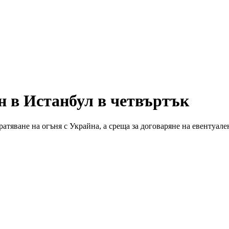
н в Истанбул в четвъртък
атяване на огъня с Украйна, а среща за договаряне на евентуал