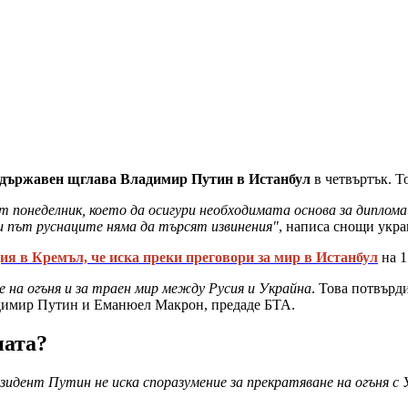
 държавен щглава Владимир Путин в Истанбул
в четвъртък. Т
от понеделник, което да осигури необходимата основа за дипло
зи път руснаците няма да търсят извинения"
, написа снощи укра
я в Кремъл, че иска преки преговори за мир в Истанбул
на 1
е на огъня и за траен мир между Русия и Украйна
. Това потвърд
адимир Путин и Еманюел Макрон, предаде БТА.
ната?
зидент Путин не иска споразумение за прекратяване на огъня с У