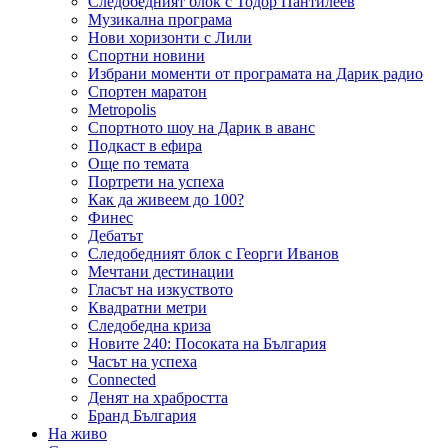
Следобедният блок с Тодор Пантилеев
Музикална програма
Нови хоризонти с Лили
Спортни новини
Избрани моменти от програмата на Дарик радио
Спортен маратон
Metropolis
Спортното шоу на Дарик в аванс
Подкаст в ефира
Още по темата
Портрети на успеха
Как да живеем до 100?
Финес
Дебатът
Следобедният блок с Георги Иванов
Мечтани дестинации
Гласът на изкуството
Квадратни метри
Следобедна криза
Новите 240: Посоката на България
Часът на успеха
Connected
Денят на храбростта
Бранд България
На живо