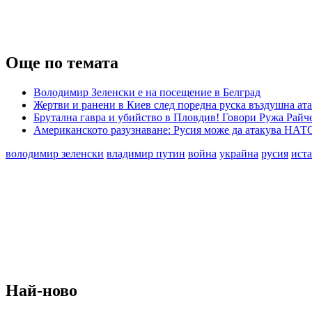
Още по темата
Володимир Зеленски е на посещение в Белград
Жертви и ранени в Киев след поредна руска въздушна ат
Брутална гавра и убийство в Пловдив! Говори Ружа Райч
Американското разузнаване: Русия може да атакува НАТО
володимир зеленски
владимир путин
война
украйна
русия
ист
Най-ново