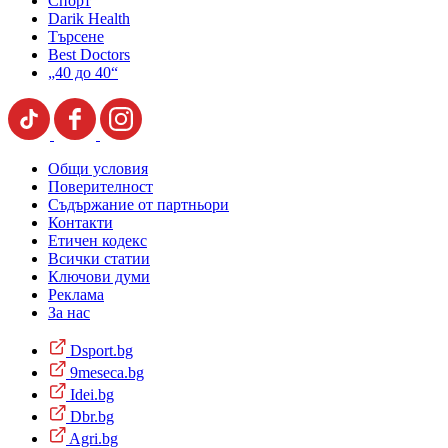
Спорт
Darik Health
Търсене
Best Doctors
„40 до 40“
Общи условия
Поверителност
Съдържание от партньори
Контакти
Етичен кодекс
Всички статии
Ключови думи
Реклама
За нас
Dsport.bg
9meseca.bg
Idei.bg
Dbr.bg
Agri.bg