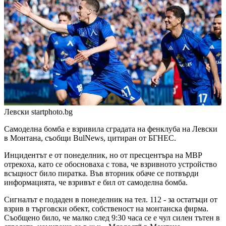
Левски
startphoto.bg
Самоделна бомба е взривила сградата на фенклуба на Левски
в Монтана, съобщи BulNews, цитиран от БГНЕС.
Инцидентът е от понеделник, но от пресцентъра на МВР
отрекоха, като се обосноваха с това, че взривното устройство
всъщност било пиратка. Във вторник обаче се потвърди
информацията, че взривът е бил от самоделна бомба.
Сигналът е подаден в понеделник на тел. 112 - за остатъци от
взрив в търговски обект, собственост на монтанска фирма.
Съобщено било, че малко след 9:30 часа се е чул силен тътен в