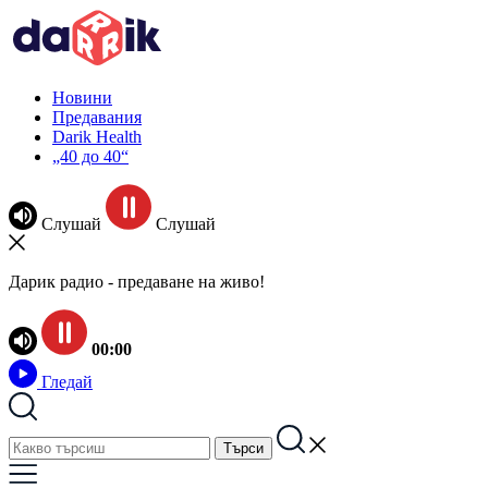
Новини
Предавания
Darik Health
„40 до 40“
Слушай
Слушай
Дарик радио - предаване на живо!
00:00
Гледай