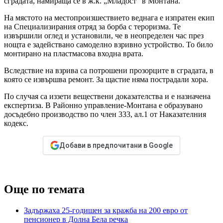
сградата, намираща се в ж.к. „Младост“ в Монтана.
На мястото на местопроизшествието веднага е изпратен екип
на Специализирания отряд за борба с тероризма. Те
извършили оглед и установили, че в неопределен час през
нощта е задействано самоделно взривно устройство. То било
монтирано на пластмасова входна врата.
Вследствие на взрива са потрошени прозорците в сградата, в
която се извършва ремонт. За щастие няма пострадали хора.
По случая са иззети веществени доказателства и е назначена
експертиза. В Районно управление-Монтана е образувано
досъдебно производство по член 333, ал.1 от Наказателния
кодекс.
Добави в предпочитани в Google
Още по темата
Задържаха 25-годишен за кражба на 200 евро от
пенсионер в Долна Бела речка