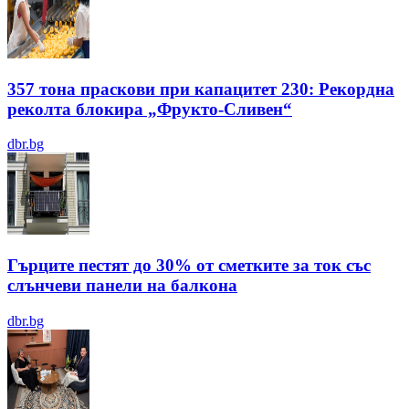
357 тона праскови при капацитет 230: Рекордна
реколта блокира „Фрукто-Сливен“
dbr.bg
Гърците пестят до 30% от сметките за ток със
слънчеви панели на балкона
dbr.bg