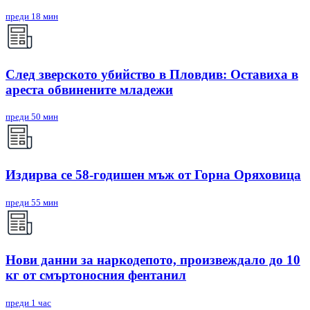
преди 18 мин
След зверското убийство в Пловдив: Оставиха в
ареста обвинените младежи
преди 50 мин
Издирва се 58-годишен мъж от Горна Оряховица
преди 55 мин
Нови данни за наркодепото, произвеждало до 10
кг от смъртоносния фентанил
преди 1 час