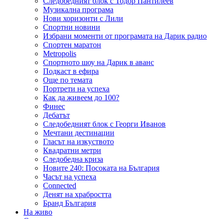
Следобедният блок с Тодор Пантилеев
Музикална програма
Нови хоризонти с Лили
Спортни новини
Избрани моменти от програмата на Дарик радио
Спортен маратон
Metropolis
Спортното шоу на Дарик в аванс
Подкаст в ефира
Още по темата
Портрети на успеха
Как да живеем до 100?
Финес
Дебатът
Следобедният блок с Георги Иванов
Мечтани дестинации
Гласът на изкуството
Квадратни метри
Следобедна криза
Новите 240: Посоката на България
Часът на успеха
Connected
Денят на храбростта
Бранд България
На живо