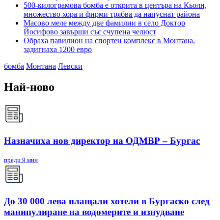
500-килограмова бомба е открита в центъра на Кьолн,
множество хора и фирми трябва да напуснат района
Масово меле между две фамилии в село Доктор
Йосифово завърши със счупена челюст
Обраха павилион на спортен комплекс в Монтана,
задигнаха 1200 евро
бомба
Монтана
Левски
Най-ново
Назначиха нов директор на ОДМВР – Бургас
преди 9 мин
До 30 000 лева плащали хотели в Бургаско след
манипулиране на водомерите и изнудване