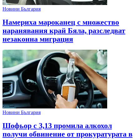
Новини България
Намериха мароканец с множество
наранявания край Бяла, разследват
незаконна миграция
Новини България
Шофьор с 3,13 промила алкохол
получи обвинение от прокуратурата в