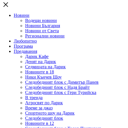
Новини
Водещи новини
Новини България
Новини от Света
Регионални новини
Любопитно
Програма
Предавания
Дарик Кафе
Денят на Дарик
Седмицата на Дарик
Новините в 18
Ники Кънчев Шоу
Следобедният блок с Димитър Панев
Следобедният блок с Надя Брайт
Следобедният блок с Гери Турийска
В тренда
Агросвят по Дарик
Време за джаз
Спортното шоу на Дарик
Следобедният блок
Новините в 12