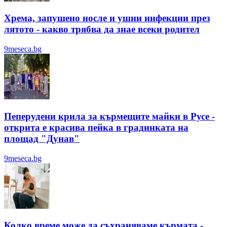
Хрема, запушено носле и ушни инфекции през
лятотo - какво трябва да знае всеки родител
9meseca.bg
Пеперудени крила за кърмещите майки в Русе -
открита е красива пейка в градинката на
площад "Дунав"
9meseca.bg
Колко време може да съхраняваме кърмата -