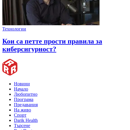
Технологии
Кои са петте прости правила за
киберсигурност?
Новини
Начало
Любопитно
Програма
Предавания
На живо
Спорт
Darik Health
Търсене