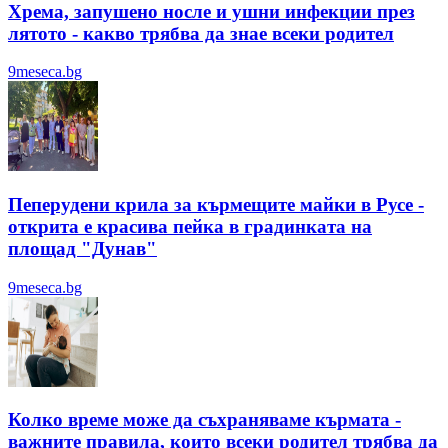
Хрема, запушено носле и ушни инфекции през
лятотo - какво трябва да знае всеки родител
9meseca.bg
Пеперудени крила за кърмещите майки в Русе -
открита е красива пейка в градинката на
площад "Дунав"
9meseca.bg
Колко време може да съхраняваме кърмата -
важните правила, които всеки родител трябва да