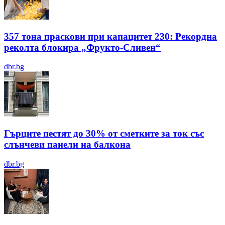
357 тона праскови при капацитет 230: Рекордна
реколта блокира „Фрукто-Сливен“
dbr.bg
Гърците пестят до 30% от сметките за ток със
слънчеви панели на балкона
dbr.bg