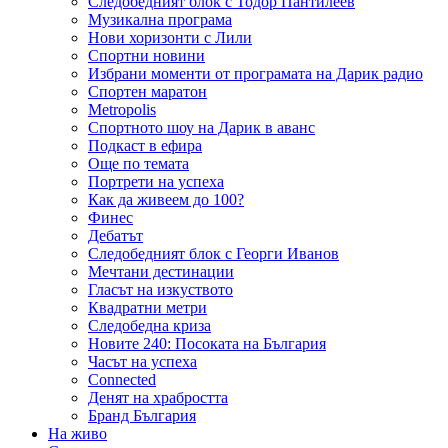
Следобедният блок с Тодор Пантилеев
Музикална програма
Нови хоризонти с Лили
Спортни новини
Избрани моменти от програмата на Дарик радио
Спортен маратон
Metropolis
Спортното шоу на Дарик в аванс
Подкаст в ефира
Още по темата
Портрети на успеха
Как да живеем до 100?
Финес
Дебатът
Следобедният блок с Георги Иванов
Мечтани дестинации
Гласът на изкуството
Квадратни метри
Следобедна криза
Новите 240: Посоката на България
Часът на успеха
Connected
Денят на храбростта
Бранд България
На живо