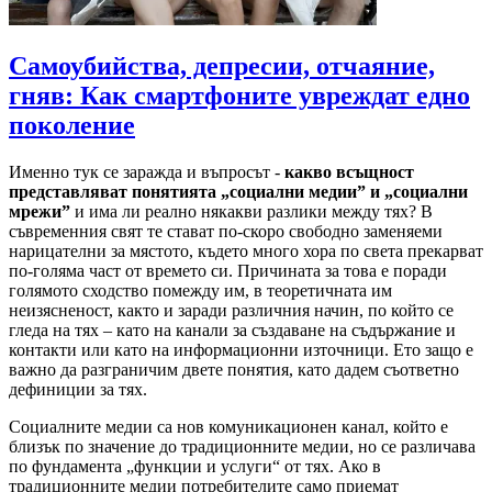
Самоубийства, депресии, отчаяние,
гняв: Как смартфоните увреждат едно
поколение
Именно тук се заражда и въпросът -
какво всъщност
представляват понятията „социални медии” и „социални
мрежи”
и има ли реално някакви разлики между тях? В
съвременния свят те стават по-скоро свободно заменяеми
нарицателни за мястото, където много хора по света прекарват
по-голяма част от времето си. Причината за това е поради
голямото сходство помежду им, в теоретичната им
неизясненост, както и заради различния начин, по който се
гледа на тях – като на канали за създаване на съдържание и
контакти или като на информационни източници. Ето защо е
важно да разграничим двете понятия, като дадем съответно
дефиниции за тях.
Социалните медии са нов комуникационен канал, който е
близък по значение до традиционните медии, но се различава
по фундамента „функции и услуги“ от тях. Ако в
традиционните медии потребителите само приемат