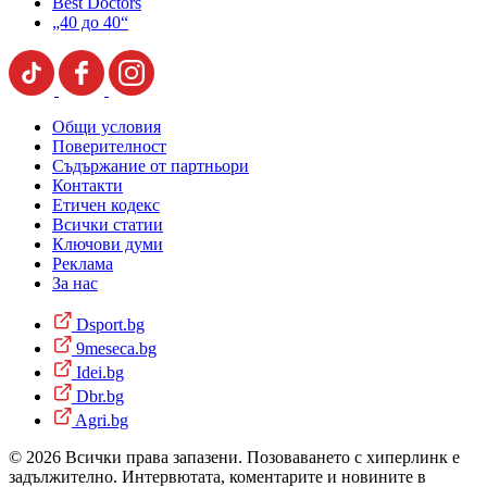
Best Doctors
„40 до 40“
Общи условия
Поверителност
Съдържание от партньори
Контакти
Етичен кодекс
Всички статии
Ключови думи
Реклама
За нас
Dsport.bg
9meseca.bg
Idei.bg
Dbr.bg
Agri.bg
© 2026 Всички права запазени. Позоваването с хиперлинк е
задължително. Интервютата, коментарите и новините в