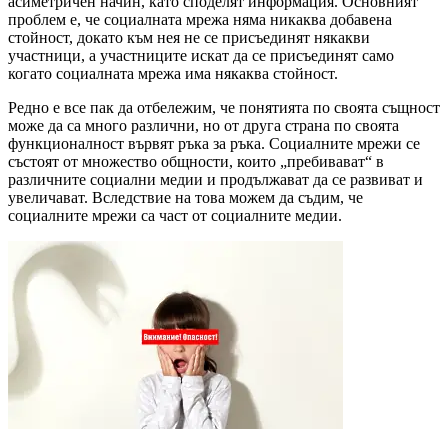
асиметричен начин, като споделят информация. Основният
проблем е, че социалната мрежа няма никаква добавена
стойност, докато към нея не се присъединят някакви
участници, а участниците искат да се присъединят само
когато социалната мрежа има някаква стойност.
Редно е все пак да отбележим, че понятията по своята същност
може да са много различни, но от друга страна по своята
функционалност вървят ръка за ръка. Социалните мрежи се
състоят от множество общности, които „пребивават“ в
различните социални медии и продължават да се развиват и
увеличават. Вследствие на това можем да съдим, че
социалните мрежи са част от социалните медии.