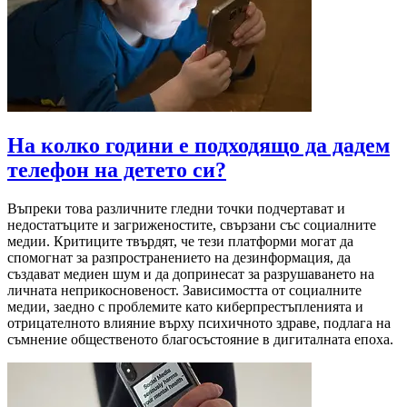
На колко години е подходящо да дадем
телефон на детето си?
Въпреки това различните гледни точки подчертават и
недостатъците и загриженостите, свързани със социалните
медии. Критиците твърдят, че тези платформи могат да
спомогнат за разпространението на дезинформация, да
създават медиен шум и да допринесат за разрушаването на
личната неприкосновеност. Зависимостта от социалните
медии, заедно с проблемите като киберпрестъпленията и
отрицателното влияние върху психичното здраве, подлага на
съмнение общественото благосъстояние в дигиталната епоха.