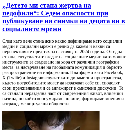
„Детето ми стана жертва на
педофили“: Седем опасности при
публикуване на снимки на децата ви в
социалните мрежи
След като вече стана ясно какво дефинираме като социални
медии и социални мрежи е редно да кажем и какви са
перспективите пред тях за настоящата 2024 година. От една
страна, ентусиастите гледат на социалните медии като мощни
инструменти за свързване на хора от различни географски
места, за насърчаване на глобалната комуникация и бързото
разпространение на информация. Платформи като Facebook,
X (Twitte) и Instagram служат като динамични пространства,
където потребителите могат да изразяват себе си, споделят
свои преживявания и се ангажират в смислени дискусии. Те
са станали неразделна част от съвременния живот, влияейки
начина, по който консумираме новини, формираме мнения и
изграждаме виртуални общности.