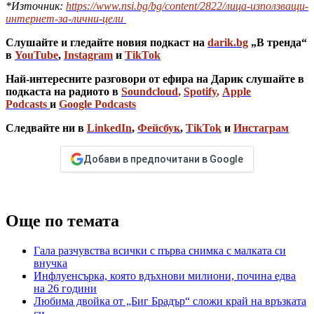
*Източник:
https://www.nsi.bg/bg/content/2822/лица-използващи-
интернет-за-лични-цели
Слушайте и гледайте новия подкаст на
darik.bg
„В тренда“
в
YouTube
,
Instagram
и
TikTok
Най-интересните разговори от ефира на Дарик слушайте в
подкаста на радиото в
Soundcloud
,
Spotify
,
Apple
Podcasts
и
Google Podcasts
Следвайте ни в
LinkedIn
,
Фейсбук
,
TikTok
и
Инстаграм
Добави в предпочитани в Google
Още по темата
Гала разчувства всички с първа снимка с малката си
внучка
Инфлуенсърка, която вдъхнови милиони, почина едва
на 26 години
Любима двойка от „Биг Брадър“ сложи край на връзката
си