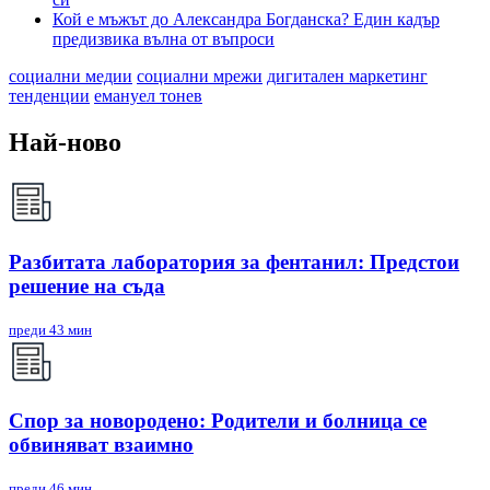
Кой е мъжът до Александра Богданска? Един кадър
предизвика вълна от въпроси
социални медии
социални мрежи
дигитален маркетинг
тенденции
емануел тонев
Най-ново
Разбитата лаборатория за фентанил: Предстои
решение на съда
преди 43 мин
Спор за новородено: Родители и болница се
обвиняват взаимно
преди 46 мин