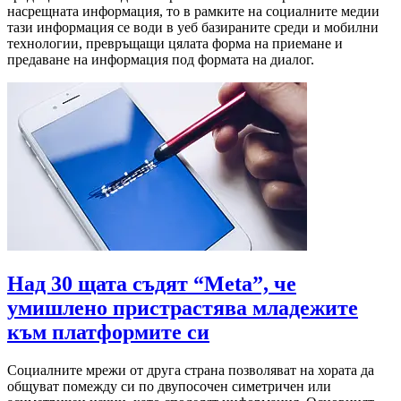
насрещната информация, то в рамките на социалните медии
тази информация се води в уеб базираните среди и мобилни
технологии, превръщащи цялата форма на приемане и
предаване на информация под формата на диалог.
Над 30 щата съдят “Meta”, че
умишлено пристрастява младежите
към платформите си
Социалните мрежи от друга страна позволяват на хората да
общуват помежду си по двупосочен симетричен или