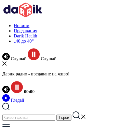
Новини
Предавания
Darik Health
„40 до 40“
Слушай
Слушай
Дарик радио - предаване на живо!
00:00
Гледай