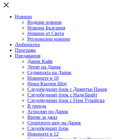
Новини
Водещи новини
Новини България
Новини от Света
Регионални новини
Любопитно
Програма
Предавания
Дарик Кафе
Денят на Дарик
Седмицата на Дарик
Новините в 18
Ники Кънчев Шоу
Следобедният блок с Димитър Панев
Следобедният блок с Надя Брайт
Следобедният блок с Гери Турийска
В тренда
Агросвят по Дарик
Време за джаз
Спортното шоу на Дарик
Следобедният блок
Новините в 12