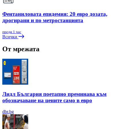
Фентаниловата епидемия: 20 евро дозата,
дрогирани и по метростанцията
преди 1 час
Всички
От мрежата
Лидл България поетапно преминава към
обозначаване на цените само в евро
dbr.bg