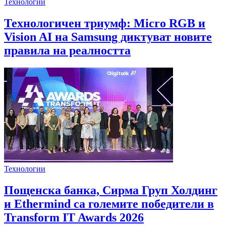
Технологии
Технологичен триумф: Micro RGB и
Vision AI на Samsung диктуват новите
правила на реалността
Технологии
Пощенска банка, Сирма Груп Холдинг
и Ethermind са големите победители в
Transform IT Awards 2026