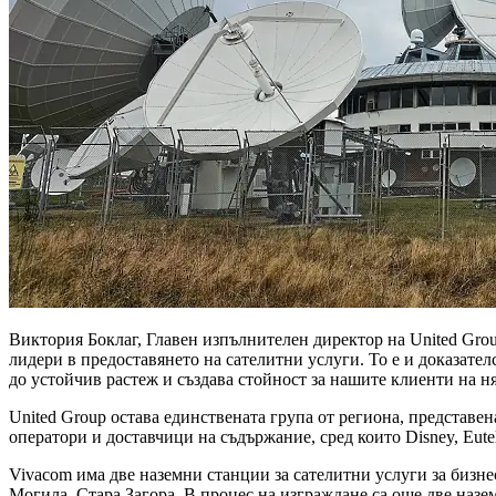
Виктория Боклаг, Главен изпълнителен директор на United Grou
лидери в предоставянето на сателитни услуги. То е и доказате
до устойчив растеж и създава стойност за нашите клиенти на н
United Group остава единствената група от региона, представе
оператори и доставчици на съдържание, сред които Disney, Eutels
Vivacom има две наземни станции за сателитни услуги за бизнес
Могила, Стара Загора. В процес на изграждане са още две назе