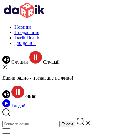
Новини
Предавания
Darik Health
„40 до 40“
Слушай
Слушай
Дарик радио - предаване на живо!
00:00
Гледай