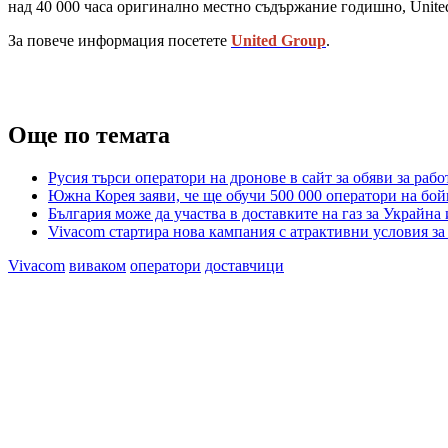
над 40 000 часа оригинално местно съдържание годишно, Unite
За повече информация посетете
United Group
.
Още по темата
Русия търси оператори на дронове в сайт за обяви за рабо
Южна Корея заяви, че ще обучи 500 000 оператори на бой
България може да участва в доставките на газ за Украйна
Vivacom стартира нова кампания с атрактивни условия за
Vivacom
виваком
оператори
доставчици