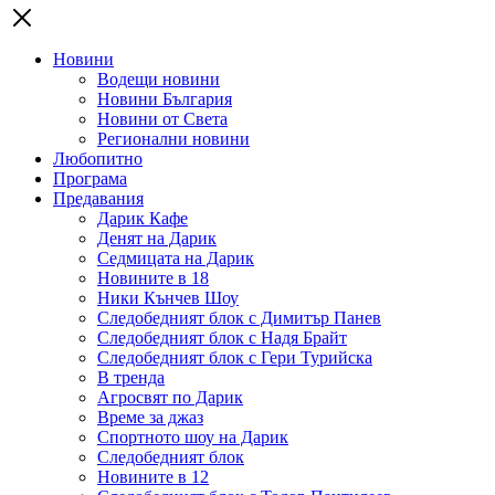
Новини
Водещи новини
Новини България
Новини от Света
Регионални новини
Любопитно
Програма
Предавания
Дарик Кафе
Денят на Дарик
Седмицата на Дарик
Новините в 18
Ники Кънчев Шоу
Следобедният блок с Димитър Панев
Следобедният блок с Надя Брайт
Следобедният блок с Гери Турийска
В тренда
Агросвят по Дарик
Време за джаз
Спортното шоу на Дарик
Следобедният блок
Новините в 12