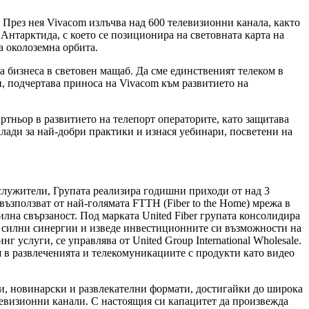
 През нея Vivacom излъчва над 600 телевизионни канала, както
нтарктида, с което се позиционира на световната карта на
а околоземна орбита.
а бизнеса в световен мащаб. Да сме единственият телеком в
и, подчертава приноса на Vivacom към развитието на
артньор в развитието на телепорт операторите, като защитава
лади за най-добри практики и изнася уебинари, посветени на
служители, Групата реализира годишни приходи от над 3
ъзползват от най-голямата FTTH (Fiber to the Home) мрежа в
лна свързаност. Под марката United Fiber групата консолидира
де силни синергии и изведе инвестиционните си възможности на
 услуги, се управлява от United Group International Wholesale.
 в развлеченията и телекомуникациите с продукти като видео
ни, новинарски и развлекателни формати, достигайки до широка
левизионни канали. С настоящия си капацитет да произвежда