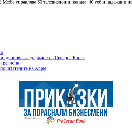
d Media управлява 60 телевизионни канала, 40 уеб и надеждни н
та
ни дронове за сдържане на Северна Корея
 и региона
 почитателите на Apple