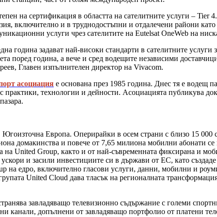
пен на сертификация в областта на сателитните услуги – Tier 4.
ия, включително и в труднодостъпни и отдалечени райони като А
уникационни услуги чрез сателитите на Eutelsat OneWeb на ниск
дна година задават най-високи стандарти в сателитните услуги з
пета поред година, а вече и сред водещите независими доставчиц
еев, Главен изпълнителен директор на Vivacom.
порт асоциация
е основана през 1985 година. Днес тя е водещ п
ес практики, технологии и дейности. Асоциацията публикува док
пазара.
Югоизточна Европа. Оперирайки в осем страни с близо 15 000 
иона домакинства и повече от 7,65 милиона мобилни абонати се в
на United Group, както и от най-съвременната фиксирана и моби
 ускори и засили инвестициите си в държави от ЕС, като създа
 на едро, включително гласови услуги, данни, мобилни и роуминг
упата United Cloud дава тласък на регионалната трансформация
остранява завладяващо телевизионно съдържание с големи спорт
тни канали, допълнени от завладяващо портфолио от платени те