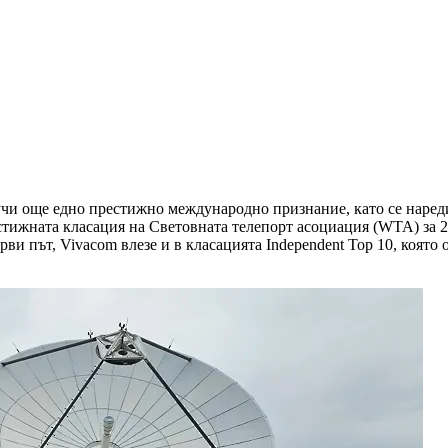
олучи още едно престижно международно признание, като се нареди
стижната класация на Световната телепорт асоциация (WTA) за 20
рви път, Vivacom влезе и в класацията Independent Top 10, коят