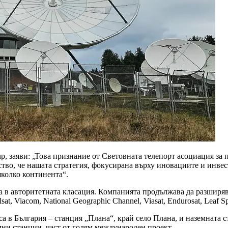
p, заяви: „Това признание от Световната телепорт асоциация за 
лство, че нашата стратегия, фокусирана върху иновациите и инв
яколко континента“.
на в авторитетната класация. Компанията продължава да разширяв
at, Viacom, National Geographic Channel, Viasat, Endurosat, Leaf 
а в България – станция „Плана“, край село Плана, и наземната с
мни станции, част от голям международен проект.