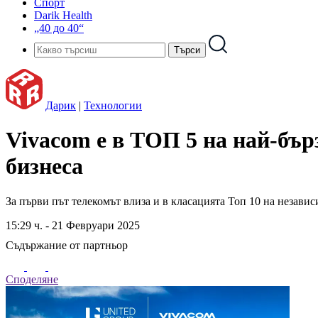
Спорт
Darik Health
„40 до 40“
Дарик
|
Технологии
Vivacom е в ТОП 5 на най-бър
бизнеса
За първи път телекомът влиза и в класацията Топ 10 на незави
15:29 ч. - 21 Февруари 2025
Съдържание от партньор
Споделяне