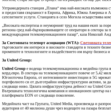
Ултрамодерната станция „Плана“ има най-високата възможна сте
и предоставя свързаност в Европа, Африка, Южна Америка и Аз
сателитните услуги. Станцията в село Могила осъществява ком
„Високата експертиза и неуморният труд на нашия екип за поре
региона сред най-бързоразвиващите се оператори в сектора за 
международния телекомуникационен пазар“, каза Николай Андр
За Световната телепорт асоциация (WTA):
Световната теле
търговските им интереси и високите стандарти в техните бизн
промените в технологиите и въздействието им върху бизнеса и 
За United Group:
United Group
е водеща телекомуникационна и медийна група в 
млрд.eвро. В сектора на телекомуникациите повече от 5,42 мил
Югоизточна Европа, от интензивните инвестиции в 5G мрежата 
портфолиото си от дълготрайни инфраструктурни активи, за да
следващо ниво. Цялата инфраструктурна дейност на United Group
Вътрешната технологична компания и иновационен център на гр
платформата EON от следващо поколение.
Медийната част на Групата, United Media, произвежда и разпр
аудитория от 40 милиона души чрез водещите на пазара безпла