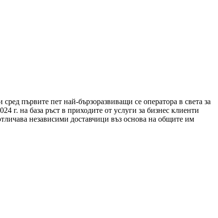
 сред първите пет най-бързоразвиващи се оператора в света за
24 г. на база ръст в приходите от услуги за бизнес клиенти
о отличава независими доставчици въз основа на общите им