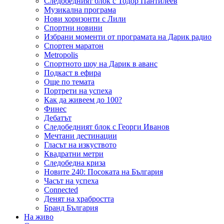
Следобедният блок с Тодор Пантилеев
Музикална програма
Нови хоризонти с Лили
Спортни новини
Избрани моменти от програмата на Дарик радио
Спортен маратон
Metropolis
Спортното шоу на Дарик в аванс
Подкаст в ефира
Още по темата
Портрети на успеха
Как да живеем до 100?
Финес
Дебатът
Следобедният блок с Георги Иванов
Мечтани дестинации
Гласът на изкуството
Квадратни метри
Следобедна криза
Новите 240: Посоката на България
Часът на успеха
Connected
Денят на храбростта
Бранд България
На живо